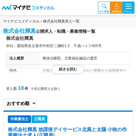
マイナビコメディカル
株式会社輝真求人一覧
株式会社輝真
公開求人・転職・募集情報一覧
株式会社輝真
本社：愛知県名古屋市中村区二瀬町1-2 千成ハイツ405号
法人概要
整体治療院、児童福祉施設の運営
特色
北風と太陽は、愛知県を中心に展開する放課後等デ
イサービスおよび児童発達支援を提供する施設で
す。障害を持つ子どもたちが安心して過ごせる場所
18
求人数
件
※非公開求人を除く
を提供し、個々のニーズに合わせた支援が行われて
います。具体的な活動内容には、課題や活動を通じ
て子どもたちが自分の気持ちを伝えられるようにす
ることが含まれています。 施設の理念は、子ども
たち一人ひとりの個性を大切にし、安心して過ごせ
作業療法士
正職員
る環境を整えることです。子どもたちが「ありがと
う」や「ごめんなさい」といった気持ちを伝えられ
株式会社輝真 放課後デイサービス北風と太陽 小牧
の作
るよう、様々な課題や活動を通じて支援が行われて
業療法士求人(正職員)