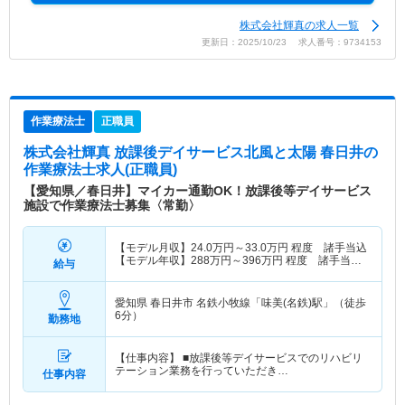
株式会社輝真の求人一覧
更新日：2025/10/23 求人番号：9734153
作業療法士
正職員
株式会社輝真 放課後デイサービス北風と太陽 春日井
の
作業療法士求人(正職員)
【愛知県／春日井】マイカー通勤OK！放課後等デイサービス
施設で作業療法士募集〈常勤〉
【モデル月収】
24.0
万円～
33.0
万円
程度 諸手当込
【モデル年収】
288
万円～
396
万円
程度 諸手当
給与
込・別途賞与支給
愛知県 春日井市
名鉄小牧線「味美(名鉄)駅」（徒歩
6分）
勤務地
【仕事内容】 ■放課後等デイサービスでのリハビリ
テーション業務を行っていただき…
仕事内容