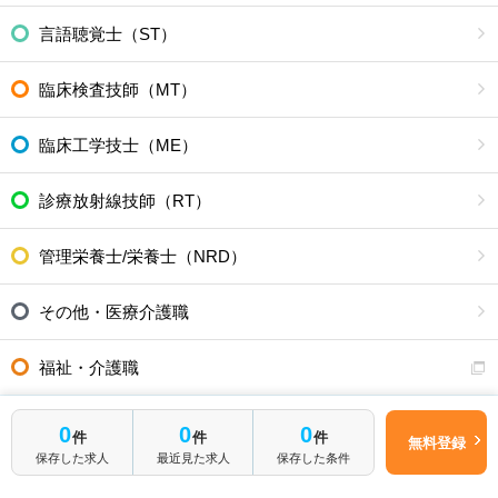
言語聴覚士（ST）
臨床検査技師（MT）
臨床工学技士（ME）
診療放射線技師（RT）
管理栄養士/栄養士（NRD）
その他・医療介護職
福祉・介護職
全ての利用者の皆さまへ
簡単1分
0
0
0
件
件
件
無料登録
はじめて転職
無料転職サポートに申し込む
保存した求人
最近見た求人
保存した条件
される方へ
ご入職後のアフターフォローについて