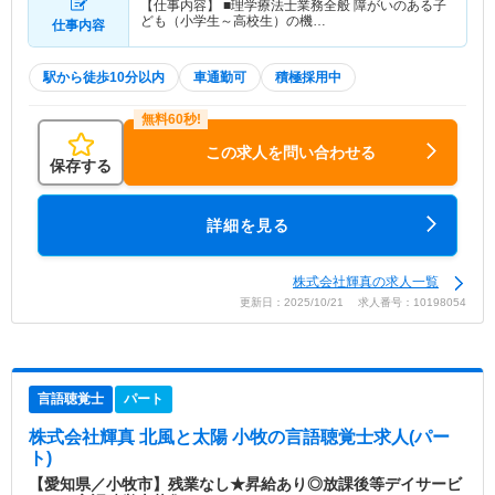
【仕事内容】 ■理学療法士業務全般 障がいのある子
ども（小学生～高校生）の機…
仕事内容
駅から徒歩10分以内
車通勤可
積極採用中
この求人を問い合わせる
保存する
詳細を見る
株式会社輝真の求人一覧
更新日：2025/10/21 求人番号：10198054
言語聴覚士
パート
株式会社輝真 北風と太陽 小牧
の言語聴覚士求人(パー
ト)
【愛知県／小牧市】残業なし★昇給あり◎放課後等デイサービ