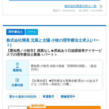
株式会社輝真の求人一覧
更新日：2025/10/21 求人番号：10197994
理学療法士
パート
株式会社輝真 北風と太陽 小牧
の理学療法士求人(パー
ト)
【愛知県／小牧市】残業なし★昇給あり◎放課後等デイサービ
スでの理学療法士募集＜パート＞
愛知県 小牧市
名鉄小牧線「田県神社前駅」（徒歩
10分）
勤務地
【仕事内容】 ■理学療法士業務全般 障がいのある子
ども（小学生～高校生）の機…
仕事内容
駅から徒歩10分以内
車通勤可
積極採用中