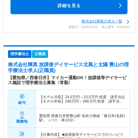
詳細を見る
株式会社輝真の求人一覧
更新日：2025/10/23 求人番号：9734142
理学療法士
正職員
株式会社輝真 放課後デイサービス北風と太陽 豊山
の理
学療法士求人(正職員)
【愛知県／西春日井】マイカー通勤OK！放課後等デイサービ
ス施設で理学療法士募集〈常勤〉
【モデル月収】
24.0
万円～
33.0
万円
程度 諸手当込
【モデル年収】
288
万円～
396
万円
程度 諸手当
給与
込・別途賞与支給
愛知県 西春日井郡豊山町
名鉄小牧線「春日井(名鉄)
駅」（バス・車10分）
勤務地
【仕事内容】 ■放課後等デイサービスでのリハビリ