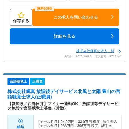
この求人を問い合わせる
保存する
詳細を見る
株式会社輝真の求人一覧
更新日：2025/10/23 求人番号：9734148
言語聴覚士
正職員
株式会社輝真 放課後デイサービス北風と太陽 豊山
の言
語聴覚士求人(正職員)
【愛知県／西春日井】マイカー通勤OK！放課後等デイサービ
ス施設で言語聴覚士募集〈常勤〉
【モデル月収】
24.0
万円～
33.0
万円
程度 諸手当込
【モデル年収】
288
万円～
396
万円
程度 諸手当
給与