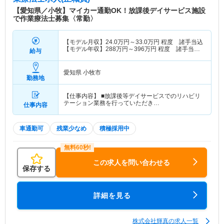
います。北風と太陽は、子どもたちの成長を見守
【愛知県／小牧】マイカー通勤OK！放課後デイサービス施設
り、共に歩むことを大切にする施設です。
で作業療法士募集〈常勤〉
【モデル月収】
24.0
万円～
33.0
万円
程度 諸手当込
【モデル年収】
288
万円～
396
万円
程度 諸手当
給与
込・別途賞与支給
愛知県 小牧市
勤務地
【仕事内容】 ■放課後等デイサービスでのリハビリ
テーション業務を行っていただき…
仕事内容
車通勤可
残業少なめ
積極採用中
この求人を問い合わせる
保存する
詳細を見る
株式会社輝真の求人一覧