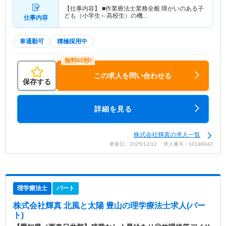
【仕事内容】 ■作業療法士業務全般 障がいのある子
ども（小学生～高校生）の機…
仕事内容
車通勤可
積極採用中
この求人を問い合わせる
保存する
詳細を見る
株式会社輝真の求人一覧
更新日：2025/12/12 求人番号：10198042
理学療法士
パート
株式会社輝真 北風と太陽 豊山
の理学療法士求人(パー
ト)