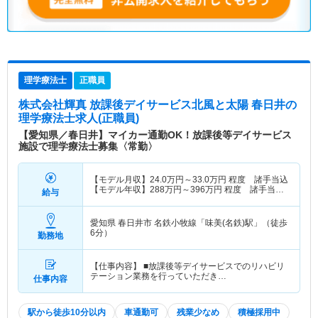
理学療法士
正職員
株式会社輝真 放課後デイサービス北風と太陽 春日井
の
理学療法士求人(正職員)
【愛知県／春日井】マイカー通勤OK！放課後等デイサービス
施設で理学療法士募集〈常勤〉
【モデル月収】
24.0
万円～
33.0
万円
程度 諸手当込
【モデル年収】
288
万円～
396
万円
程度 諸手当
給与
込・別途賞与支給
愛知県 春日井市
名鉄小牧線「味美(名鉄)駅」（徒歩
6分）
勤務地
【仕事内容】 ■放課後等デイサービスでのリハビリ
テーション業務を行っていただき…
仕事内容
駅から徒歩10分以内
車通勤可
残業少なめ
積極採用中