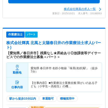
株式会社輝真の求人一覧
更新日：2025/10/21 求人番号：10198063
作業療法士
パート
株式会社輝真 北風と太陽春日井
の作業療法士求人(パー
ト)
【愛知県／春日井市】残業なし★昇給あり◎放課後等デイサー
ビスでの作業療法士募集＜パート＞
愛知県 春日井市
名鉄小牧線「味美(名鉄)駅」（徒歩
7分）
勤務地
【仕事内容】 ■作業療法士業務全般 障がいのある子
ども（小学生～高校生）の機…
仕事内容
駅から徒歩10分以内
車通勤可
積極採用中