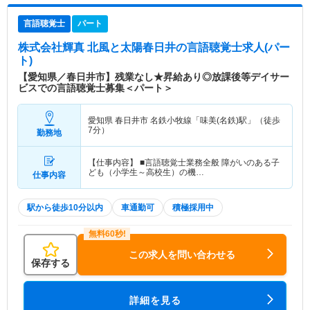
言語聴覚士
パート
株式会社輝真 北風と太陽春日井
の言語聴覚士求人(パー
ト)
【愛知県／春日井市】残業なし★昇給あり◎放課後等デイサー
ビスでの言語聴覚士募集＜パート＞
愛知県 春日井市
名鉄小牧線「味美(名鉄)駅」（徒歩
7分）
勤務地
【仕事内容】 ■言語聴覚士業務全般 障がいのある子
ども（小学生～高校生）の機…
仕事内容
駅から徒歩10分以内
車通勤可
積極採用中
この求人を問い合わせる
保存する
詳細を見る