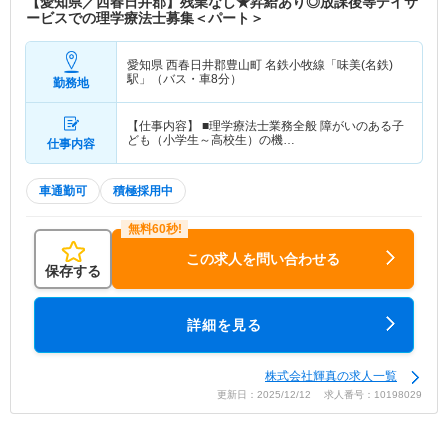
【愛知県／西春日井郡】残業なし★昇給あり◎放課後等デイサ
ービスでの理学療法士募集＜パート＞
愛知県 西春日井郡豊山町
名鉄小牧線「味美(名鉄)
駅」（バス・車8分）
勤務地
【仕事内容】 ■理学療法士業務全般 障がいのある子
ども（小学生～高校生）の機…
仕事内容
車通勤可
積極採用中
この求人を問い合わせる
保存する
詳細を見る
株式会社輝真の求人一覧
更新日：2025/12/12 求人番号：10198029