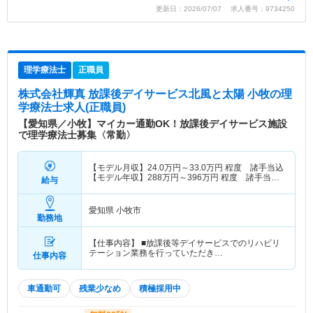
更新日：2026/07/07 求人番号：9734250
理学療法士
正職員
株式会社輝真 放課後デイサービス北風と太陽 小牧
の理
学療法士求人(正職員)
【愛知県／小牧】マイカー通勤OK！放課後デイサービス施設
で理学療法士募集〈常勤〉
【モデル月収】
24.0
万円～
33.0
万円
程度 諸手当込
【モデル年収】
288
万円～
396
万円
程度 諸手当
給与
込・別途賞与支給
愛知県 小牧市
勤務地
【仕事内容】 ■放課後等デイサービスでのリハビリ
テーション業務を行っていただき…
仕事内容
車通勤可
残業少なめ
積極採用中