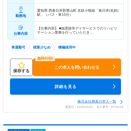
込・別途賞与支給
愛知県 西春日井郡豊山町
名鉄小牧線「春日井(名鉄)
駅」（バス・車10分）
勤務地
【仕事内容】 ■放課後等デイサービスでのリハビリ
テーション業務を行っていただき…
仕事内容
車通勤可
残業少なめ
積極採用中
この求人を問い合わせる
保存する
詳細を見る
株式会社輝真の求人一覧
更新日：2025/10/23 求人番号：9734144