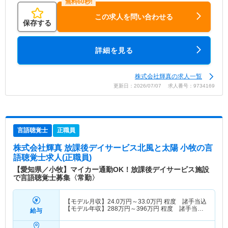
この求人を問い合わせる
保存する
詳細を見る
株式会社輝真の求人一覧
更新日：2026/07/07 求人番号：9734169
言語聴覚士
正職員
株式会社輝真 放課後デイサービス北風と太陽 小牧
の言
語聴覚士求人(正職員)
【愛知県／小牧】マイカー通勤OK！放課後デイサービス施設
で言語聴覚士募集〈常勤〉
【モデル月収】
24.0
万円～
33.0
万円
程度 諸手当込
【モデル年収】
288
万円～
396
万円
程度 諸手当
給与
込・別途賞与支給