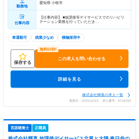
愛知県 小牧市
勤務地
【仕事内容】 ■放課後等デイサービスでのリハビリ
テーション業務を行っていただき…
仕事内容
車通勤可
残業少なめ
積極採用中
この求人を問い合わせる
保存する
詳細を見る
株式会社輝真の求人一覧
更新日：2025/10/23 求人番号：9734253
言語聴覚士
正職員
株式会社輝真 放課後デイサービス北風と太陽 春日井
の