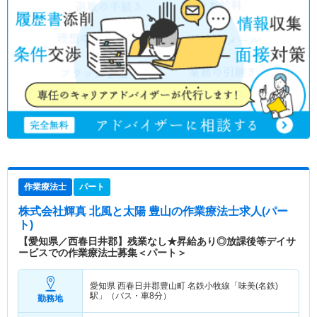
作業療法士
パート
株式会社輝真 北風と太陽 豊山
の作業療法士求人(パー
ト)
【愛知県／西春日井郡】残業なし★昇給あり◎放課後等デイサ
ービスでの作業療法士募集＜パート＞
愛知県 西春日井郡豊山町
名鉄小牧線「味美(名鉄)
駅」（バス・車8分）
勤務地