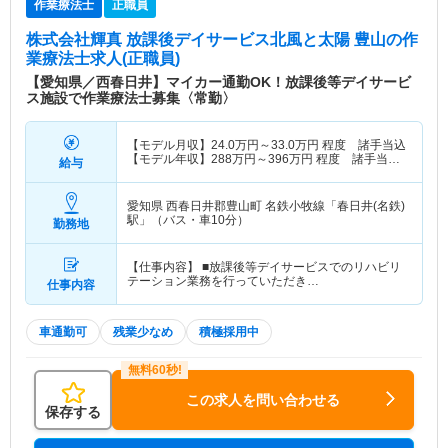
作業療法士
正職員
株式会社輝真 放課後デイサービス北風と太陽 豊山
の作
業療法士求人(正職員)
【愛知県／西春日井】マイカー通勤OK！放課後等デイサービ
ス施設で作業療法士募集〈常勤〉
【モデル月収】
24.0
万円～
33.0
万円
程度 諸手当込
【モデル年収】
288
万円～
396
万円
程度 諸手当
給与
込・別途賞与支給
愛知県 西春日井郡豊山町
名鉄小牧線「春日井(名鉄)
駅」（バス・車10分）
勤務地
【仕事内容】 ■放課後等デイサービスでのリハビリ
テーション業務を行っていただき…
仕事内容
車通勤可
残業少なめ
積極採用中
この求人を問い合わせる
保存する