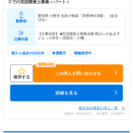
スでの言語聴覚士募集＜パート＞
愛知県 小牧市
名鉄小牧線「田県神社前駅」（徒歩
10分）
勤務地
【仕事内容】 ■言語聴覚士業務全般 障がいのある子
ども（小学生～高校生）の機…
仕事内容
駅から徒歩10分以内
車通勤可
積極採用中
この求人を問い合わせる
保存する
詳細を見る
株式会社輝真の求人一覧
更新日：2025/10/21 求人番号：10198007