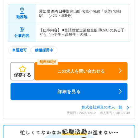
愛知県 西春日井郡豊山町
名鉄小牧線「味美(名鉄)
駅」（バス・車8分）
勤務地
【仕事内容】 ■言語聴覚士業務全般 障がいのある子
ども（小学生～高校生）の機…
仕事内容
車通勤可
積極採用中
この求人を問い合わせる
保存する
詳細を見る
株式会社輝真の求人一覧
更新日：2025/12/12 求人番号：10198048