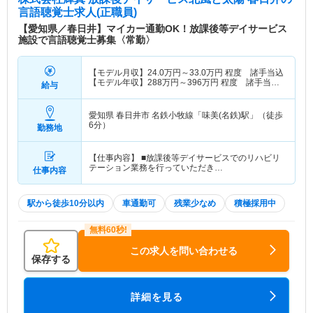
言語聴覚士求人(正職員)
【愛知県／春日井】マイカー通勤OK！放課後等デイサービス
施設で言語聴覚士募集〈常勤〉
【モデル月収】
24.0
万円～
33.0
万円
程度 諸手当込
【モデル年収】
288
万円～
396
万円
程度 諸手当
給与
込・別途賞与支給
愛知県 春日井市
名鉄小牧線「味美(名鉄)駅」（徒歩
6分）
勤務地
【仕事内容】 ■放課後等デイサービスでのリハビリ
テーション業務を行っていただき…
仕事内容
駅から徒歩10分以内
車通勤可
残業少なめ
積極採用中
この求人を問い合わせる
保存する
詳細を見る