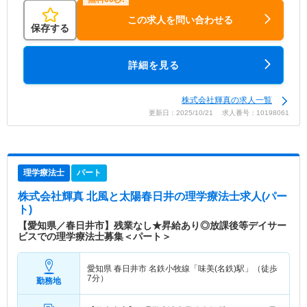
この求人を問い合わせる
保存する
詳細を見る
株式会社輝真の求人一覧
更新日：2025/10/21 求人番号：10198061
理学療法士
パート
株式会社輝真 北風と太陽春日井
の理学療法士求人(パー
ト)
【愛知県／春日井市】残業なし★昇給あり◎放課後等デイサー
ビスでの理学療法士募集＜パート＞
愛知県 春日井市
名鉄小牧線「味美(名鉄)駅」（徒歩
7分）
勤務地