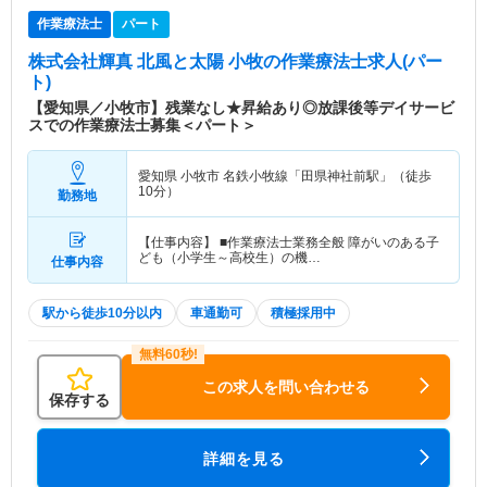
作業療法士
パート
株式会社輝真 北風と太陽 小牧
の作業療法士求人(パー
ト)
【愛知県／小牧市】残業なし★昇給あり◎放課後等デイサービ
スでの作業療法士募集＜パート＞
愛知県 小牧市
名鉄小牧線「田県神社前駅」（徒歩
10分）
勤務地
【仕事内容】 ■作業療法士業務全般 障がいのある子
ども（小学生～高校生）の機…
仕事内容
駅から徒歩10分以内
車通勤可
積極採用中
この求人を問い合わせる
保存する
詳細を見る