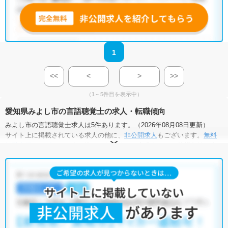
1
<<
<
>
>>
（1～5件目を表示中）
愛知県みよし市の言語聴覚士の求人・転職傾向
みよし市の言語聴覚士求人は5件あります。（2026年08月08日更新）
サイト上に掲載されている求人の他に、
非公開求人
もございます。
無料
転職支援サービス
にお申し込みいただくと、全求人からご希望条件に合
う求人を提案させていただきます。
みよし市の言語聴覚士求人では以下のような条件が人気です。
・
積極採用中
・
残業少なめ
・
住宅手当・補助あり
・
正社員(正職員)
・
介護福祉施設
・
小児リハビリ
他の条件でも人気の求人がございますので、「こだわり条件」から検索
いただくか、お気軽にお問い合わせください。