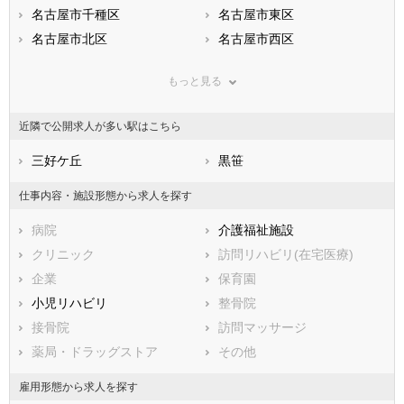
滋賀県
名古屋市千種区
京都府
名古屋市東区
大阪府
兵庫県
名古屋市北区
奈良県
名古屋市西区
和歌山県
鳥取県
名古屋市中村区
島根県
名古屋市中区
岡山県
もっと見る
広島県
名古屋市昭和区
山口県
名古屋市瑞穂区
徳島県
香川県
名古屋市熱田区
愛媛県
名古屋市中川区
高知県
近隣で公開求人が多い駅はこちら
福岡県
名古屋市港区
佐賀県
名古屋市南区
長崎県
熊本県
名古屋市守山区
三好ケ丘
大分県
名古屋市緑区
黒笹
宮崎県
鹿児島県
名古屋市名東区
沖縄県
名古屋市天白区
仕事内容・施設形態から求人を探す
市部
病院
介護福祉施設
豊橋市
岡崎市
クリニック
訪問リハビリ(在宅医療)
一宮市
瀬戸市
企業
保育園
半田市
春日井市
小児リハビリ
整骨院
豊川市
津島市
接骨院
訪問マッサージ
碧南市
刈谷市
薬局・ドラッグストア
その他
豊田市
安城市
西尾市
蒲郡市
雇用形態から求人を探す