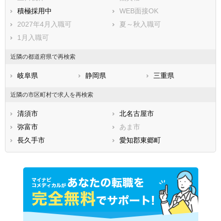
知多郡武豊町
額田郡幸田町
積極採用中
WEB面接OK
北設楽郡設楽町
北設楽郡東栄町
2027年4月入職可
夏～秋入職可
北設楽郡豊根村
1月入職可
近隣の都道府県で再検索
岐阜県
静岡県
三重県
近隣の市区町村で求人を再検索
清須市
北名古屋市
弥富市
あま市
長久手市
愛知郡東郷町