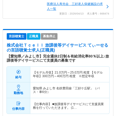
医療法人寿光会 三好老人保健施設の求
人一覧
更新日：2026/04/13 求人番号：668474
言語聴覚士
正職員
募集停止
株式会社Ｔｃｅｌｌ 放課後等デイサービス てぃーせる
の言語聴覚士求人(正職員)
【愛知県／みよし市】完全週休2日制＆有給消化率80％以上♪放
課後等デイサービスにて支援員の募集です
【モデル月収】
21.0
万円～
25.0
万円
程度 【モデル
年収】
300
万円～
400
万円
程度 ※想定年収
給与
愛知県 みよし市
名鉄豊田線「三好ケ丘駅」（バ
ス・車6分）
勤務地
【仕事内容】 ■放課後等デイサービスにて支援員業
務を行っていただきます。 (1…
仕事内容