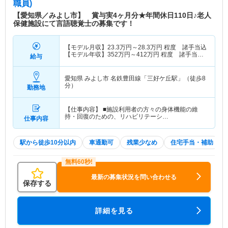
職員)
【愛知県／みよし市】 賞与実4ヶ月分★年間休日110日♪老人
保健施設にて言語聴覚士の募集です！
【モデル月収】
23.3
万円～
28.3
万円
程度 諸手当込
【モデル年収】
352
万円～
412
万円
程度 諸手当・
給与
賞与込
愛知県 みよし市
名鉄豊田線「三好ケ丘駅」（徒歩8
分）
勤務地
【仕事内容】 ■施設利用者の方々の身体機能の維
持・回復のための、リハビリテーシ…
仕事内容
駅から徒歩10分以内
車通勤可
残業少なめ
住宅手当・補助
最新の募集状況を問い合わせる
保存する
詳細を見る