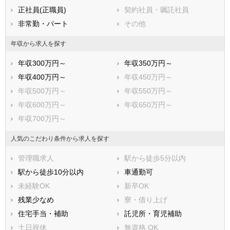
犬山市
常滑市
正社員(正職員)
契約社員・嘱託社員
江南市
小牧市
非常勤・パート
その他
稲沢市
新城市
東海市
大府市
年収から求人を探す
知多市
知立市
年収300万円～
年収350万円～
尾張旭市
高浜市
年収400万円～
年収450万円～
岩倉市
豊明市
年収500万円～
年収550万円～
日進市
田原市
年収600万円～
年収650万円～
愛西市
清須市
年収700万円～
北名古屋市
弥富市
みよし市
あま市
人気のこだわり条件から求人を探す
長久手市
愛知郡東郷町
管理職求人
駅から徒歩5分以内
西春日井郡豊山町
丹羽郡大口町
駅から徒歩10分以内
車通勤可
丹羽郡扶桑町
海部郡大治町
未経験OK
新卒OK
海部郡蟹江町
海部郡飛島村
残業少なめ
寮・借り上げ
知多郡阿久比町
知多郡東浦町
住宅手当・補助
託児所・育児補助
知多郡南知多町
知多郡美浜町
土日祝休
無資格 OK