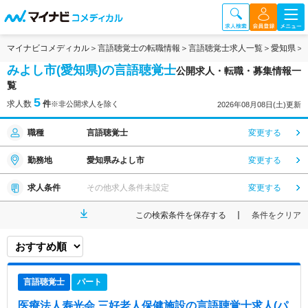
マイナビコメディカル
言語聴覚士の転職情報
言語聴覚士求人一覧
愛知県
みよし市(愛知県)の言語聴覚士
公開求人・転職・募集情報一
覧
5
求人数
件
※非公開求人を除く
2026年08月08日(土)更新
職種
言語聴覚士
変更する
勤務地
愛知県みよし市
変更する
求人条件
その他求人条件未設定
変更する
この検索条件を保存する
条件をクリア
言語聴覚士
パート
医療法人寿光会 三好老人保健施設
の言語聴覚士求人(パ