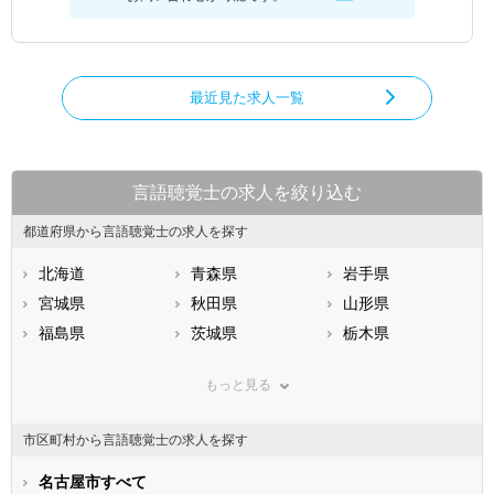
最近見た求人一覧
言語聴覚士の求人を絞り込む
都道府県から言語聴覚士の求人を探す
北海道
青森県
岩手県
宮城県
秋田県
山形県
福島県
茨城県
栃木県
群馬県
埼玉県
千葉県
もっと見る
東京都
神奈川県
新潟県
山梨県
長野県
富山県
市区町村から言語聴覚士の求人を探す
石川県
福井県
岐阜県
静岡県
名古屋市すべて
愛知県
三重県