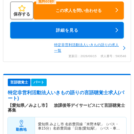
この求人を問い合わせる
保存する
詳細を見る
特定非営利活動法人いきもの語りの求人
一覧
更新日：2026/06/15 求人番号：593546
言語聴覚士
パート
特定非営利活動法人いきもの語り
の言語聴覚士求人(パ
ート)
【愛知県／みよし市】 放課後等デイサービスにて言語聴覚士
募集
愛知県 みよし市
名鉄豊田線「米野木駅」（バス・
車15分）名鉄豊田線「日進(愛知)駅」（バス・車12
勤務地
分）