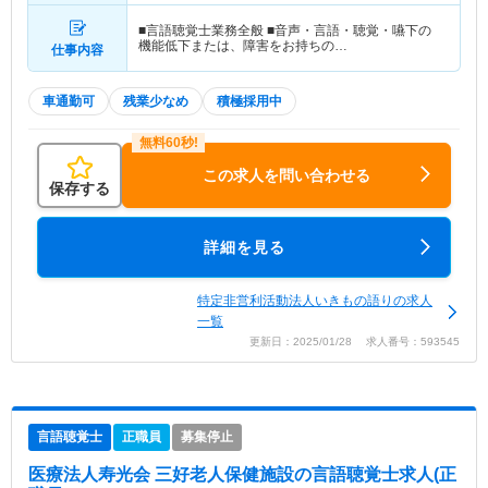
■言語聴覚士業務全般 ■音声・言語・聴覚・嚥下の
機能低下または、障害をお持ちの…
仕事内容
車通勤可
残業少なめ
積極採用中
この求人を問い合わせる
保存する
詳細を見る
特定非営利活動法人いきもの語りの求人
一覧
更新日：2025/01/28 求人番号：593545
言語聴覚士
正職員
募集停止
医療法人寿光会 三好老人保健施設
の言語聴覚士求人(正