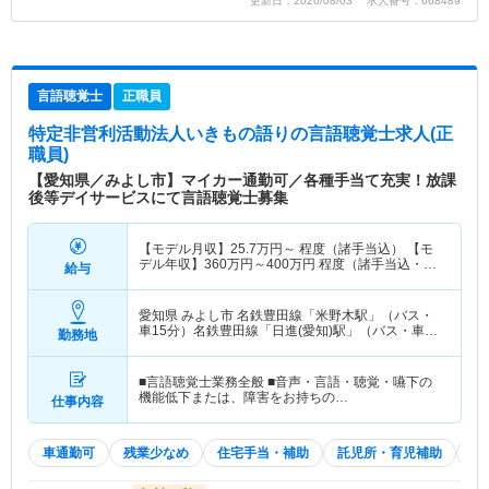
更新日：2026/08/03 求人番号：668489
言語聴覚士
正職員
特定非営利活動法人いきもの語り
の言語聴覚士求人(正
職員)
【愛知県／みよし市】マイカー通勤可／各種手当て充実！放課
後等デイサービスにて言語聴覚士募集
【モデル月収】
25.7
万円～
程度（諸手当込） 【モ
デル年収】
360
万円～
400
万円
程度（諸手当込・賞
給与
与別）
愛知県 みよし市
名鉄豊田線「米野木駅」（バス・
車15分）名鉄豊田線「日進(愛知)駅」（バス・車12
勤務地
分）
■言語聴覚士業務全般 ■音声・言語・聴覚・嚥下の
機能低下または、障害をお持ちの…
仕事内容
車通勤可
残業少なめ
住宅手当・補助
託児所・育児補助
積