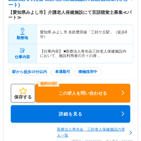
ート)
【愛知県みよし市】介護老人保健施設にて言語聴覚士募集≪パ
ート≫
愛知県 みよし市
名鉄豊田線「三好ケ丘駅」（徒歩8
分）
勤務地
【仕事内容】 ■医療法人寿光会三好老人保健施設内
において、施設利用者の方々の身…
仕事内容
駅から徒歩10分以内
車通勤可
積極採用中
この求人を問い合わせる
保存する
詳細を見る
医療法人寿光会 三好老人保健施設の求
人一覧