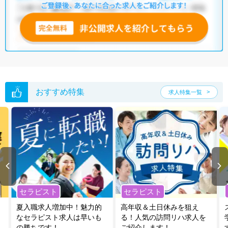
全国の言語聴覚士求人
から検索いただくことも可能です。
無料転職支援サービス
にお申し込みいただくと、ご希望条件をヒアリン
グした上で求人をご提案いたします。
ご希望条件がまだ定まっていない方は
人気の希望条件をピックアップし
た求人特集
をぜひご活用ください。
転職支援の他、情報収集や募集状況の確認も、お気軽にご相談くださ
い。
おすすめ特集
求人特集一覧
セラピスト
セラピスト
夏入職求人増加中！魅力的
高年収＆土日休みを狙え
なセラピスト求人は早いも
る！人気の訪問リハ求人を
の勝ちです！
ご紹介します！