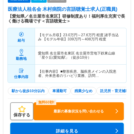
医療法人桂名会 木村病院
の言語聴覚士求人(正職員)
【愛知県／名古屋市名東区】研修制度あり！福利厚生充実で長
く働ける職場です＜言語聴覚士＞
【モデル月収】
23.0
万円～
27.6
万円
程度 諸手当込
み 【モデル年収】
339
万円～
408
万円
程度
給与
愛知県 名古屋市名東区
名古屋市営地下鉄東山線
「星ケ丘(愛知)駅」（徒歩10分）
勤務地
【仕事内容】 ■整形疾患、脳疾患メインの入院患
者、外来患者のリハビリ業務、訪問…
仕事内容
駅から徒歩10分以内
車通勤可
残業少なめ
託児所・育児補助
最新の募集状況を問い合わせる
保存する
詳細を見る