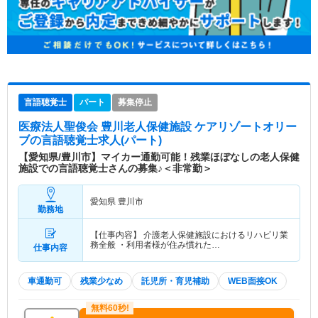
言語聴覚士
パート
募集停止
医療法人聖俊会 豊川老人保健施設 ケアリゾートオリー
ブ
の言語聴覚士求人(パート)
【愛知県/豊川市】マイカー通勤可能！残業ほぼなしの老人保健
施設での言語聴覚士さんの募集♪＜非常勤＞
愛知県 豊川市
勤務地
【仕事内容】 介護老人保健施設におけるリハビリ業
務全般 ・利用者様が住み慣れた…
仕事内容
車通勤可
残業少なめ
託児所・育児補助
WEB面接OK