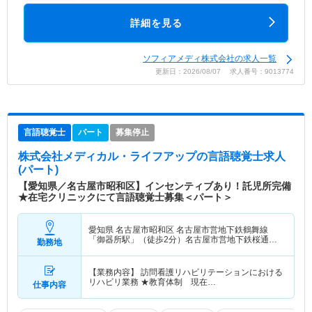
詳細を見る
ソフィアメディ株式会社の求人一覧
更新日：2026/08/07 求人番号：9013774
言語聴覚士
パート
募集停止
株式会社メディカル・ライフアップ
の言語聴覚士求人
(パート)
【愛知県／名古屋市昭和区】インセンティブあり！託児所完備
★在宅クリニックにて言語聴覚士募集＜パート＞
愛知県 名古屋市昭和区
名古屋市営地下鉄鶴舞線
「御器所駅」（徒歩2分）名古屋市営地下鉄桜通線
勤務地
「御器所駅」（徒歩2分）
【業務内容】 訪問看護リハビリテーションにおける
リハビリ業務 ★教育体制 現在…
仕事内容