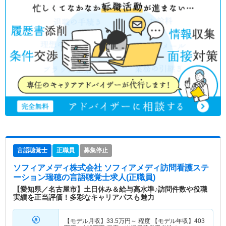
言語聴覚士
正職員
募集停止
ソフィアメディ株式会社 ソフィアメディ訪問看護ステ
ーション瑞穂
の言語聴覚士求人(正職員)
【愛知県／名古屋市】土日休み＆給与高水準♪訪問件数や役職
実績を正当評価！多彩なキャリアパスも魅力
【モデル月収】
33.5
万円～
程度 【モデル年収】
403