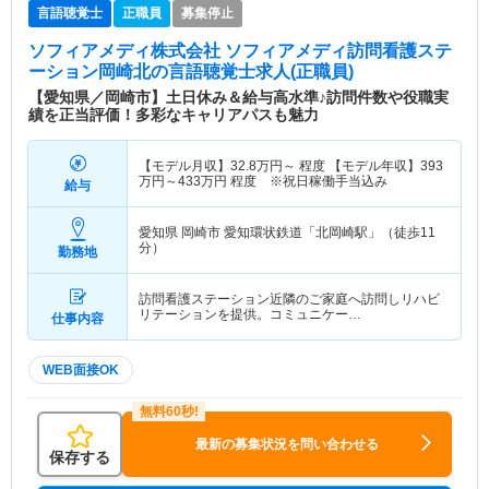
言語聴覚士
正職員
募集停止
ソフィアメディ株式会社 ソフィアメディ訪問看護ステ
ーション岡崎北
の言語聴覚士求人(正職員)
【愛知県／岡崎市】土日休み＆給与高水準♪訪問件数や役職実
績を正当評価！多彩なキャリアパスも魅力
【モデル月収】
32.8
万円～
程度 【モデル年収】
393
万円～
433
万円
程度 ※祝日稼働手当込み
給与
愛知県 岡崎市
愛知環状鉄道「北岡崎駅」（徒歩11
分）
勤務地
訪問看護ステーション近隣のご家庭へ訪問しリハビ
リテーションを提供。コミュニケー…
仕事内容
WEB面接OK
最新の募集状況を問い合わせる
保存する