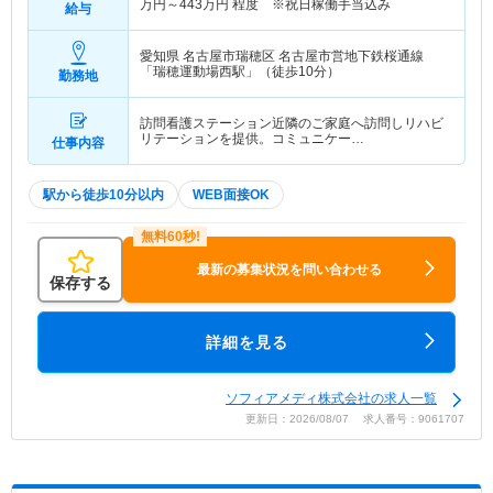
万円～
443
万円
程度 ※祝日稼働手当込み
給与
愛知県 名古屋市瑞穂区
名古屋市営地下鉄桜通線
「瑞穂運動場西駅」（徒歩10分）
勤務地
訪問看護ステーション近隣のご家庭へ訪問しリハビ
リテーションを提供。コミュニケー…
仕事内容
駅から徒歩10分以内
WEB面接OK
最新の募集状況を問い合わせる
保存する
詳細を見る
ソフィアメディ株式会社の求人一覧
更新日：2026/08/07 求人番号：9061707