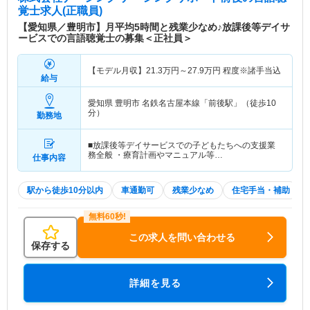
覚士求人(正職員)
【愛知県／豊明市】月平均5時間と残業少なめ♪放課後等デイサ
ービスでの言語聴覚士の募集＜正社員＞
【モデル月収】
21.3
万円～
27.9
万円
程度※諸手当込
給与
愛知県 豊明市
名鉄名古屋本線「前後駅」（徒歩10
分）
勤務地
■放課後等デイサービスでの子どもたちへの支援業
務全般 ・療育計画やマニュアル等…
仕事内容
駅から徒歩10分以内
車通勤可
残業少なめ
住宅手当・補助
この求人を問い合わせる
保存する
詳細を見る