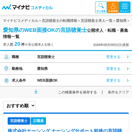
マイナビコメディカル
言語聴覚士の転職情報
言語聴覚士求人一覧
愛知県
愛知県のWEB面接OKの言語聴覚士
公開求人・転職・募集
情報一覧
20
求人数
件
※非公開求人を除く
2026年08月09日(日)更新
職種
言語聴覚士
変更する
勤務地
愛知県
変更する
求人条件
WEB面接OK
変更する
この検索条件を保存する
条件をクリア
言語聴覚士
正職員
株式会社ナーシング ナーシングサポート前後
の言語聴