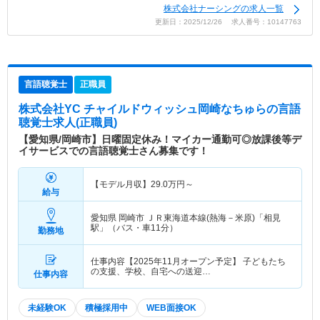
株式会社ナーシングの求人一覧
更新日：2025/12/26 求人番号：10147763
言語聴覚士
正職員
株式会社YC チャイルドウィッシュ岡崎なちゅら
の言語
聴覚士求人(正職員)
【愛知県/岡崎市】日曜固定休み！マイカー通勤可◎放課後等デ
イサービスでの言語聴覚士さん募集です！
【モデル月収】
29.0
万円～
給与
愛知県 岡崎市
ＪＲ東海道本線(熱海－米原)「相見
駅」（バス・車11分）
勤務地
仕事内容【2025年11月オープン予定】 子どもたち
の支援、学校、自宅への送迎…
仕事内容
未経験OK
積極採用中
WEB面接OK