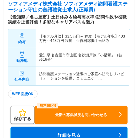
ソフィアメディ株式会社 ソフィアメディ訪問看護ステ
ーション守山
の言語聴覚士求人(正職員)
【愛知県／名古屋市】土日休み＆給与高水準♪訪問件数や役職
実績を正当評価！多彩なキャリアパスも魅力
【モデル月収】
33.5
万円～
程度 【モデル年収】
403
万円～
443
万円
程度 ※祝日稼働手当込み
給与
愛知県 名古屋市守山区
名鉄瀬戸線「小幡駅」（徒
歩16分）
勤務地
訪問看護ステーション近隣のご家庭へ訪問しリハビ
リテーションを提供。コミュニケー…
仕事内容
WEB面接OK
最新の募集状況を問い合わせる
保存する
詳細を見る