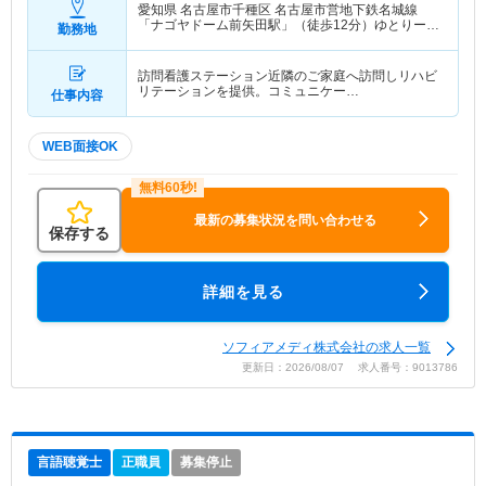
愛知県 名古屋市千種区
名古屋市営地下鉄名城線
「ナゴヤドーム前矢田駅」（徒歩12分）ゆとりーと
勤務地
ライン「ナゴヤドーム前矢田駅」（徒歩12分）
訪問看護ステーション近隣のご家庭へ訪問しリハビ
リテーションを提供。コミュニケー…
仕事内容
WEB面接OK
最新の募集状況を問い合わせる
保存する
詳細を見る
ソフィアメディ株式会社の求人一覧
更新日：2026/08/07 求人番号：9013786
言語聴覚士
正職員
募集停止