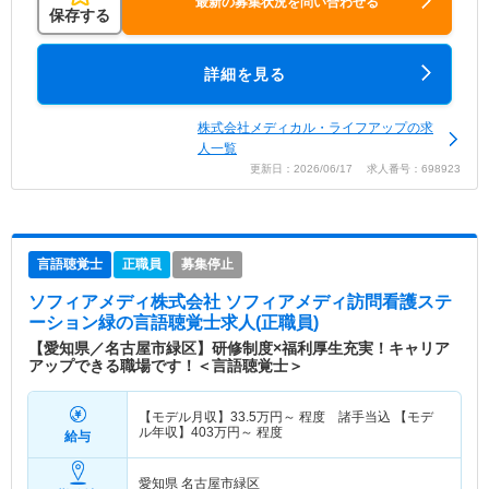
最新の募集状況を問い合わせる
保存する
詳細を見る
株式会社メディカル・ライフアップの求
人一覧
更新日：2026/06/17 求人番号：698923
言語聴覚士
正職員
募集停止
ソフィアメディ株式会社 ソフィアメディ訪問看護ステ
ーション緑
の言語聴覚士求人(正職員)
【愛知県／名古屋市緑区】研修制度×福利厚生充実！キャリア
アップできる職場です！＜言語聴覚士＞
【モデル月収】
33.5
万円～
程度 諸手当込 【モデ
ル年収】
403
万円～
程度
給与
愛知県 名古屋市緑区