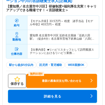
ーション中川
の言語聴覚士求人(正職員)
【愛知県／名古屋市中川区】研修制度×福利厚生充実！キャリ
アアップできる職場です！＜言語聴覚士＞
【モデル月収】
33.5
万円～
程度 諸手当込 【モデ
ル年収】
403
万円～
程度
給与
愛知県 名古屋市中川区
近鉄名古屋線「近鉄八田
駅」（徒歩4分）名古屋市営地下鉄東山線「八田(名
勤務地
古屋市営)駅」（徒歩5分）
【仕事内容】 ■リハビリスタッフとして訪問看護ス
テーションにおけるリハビリ業務…
仕事内容
駅から徒歩5分以内
託児所・育児補助
WEB面接OK
最新の募集状況を問い合わせる
保存する
詳細を見る