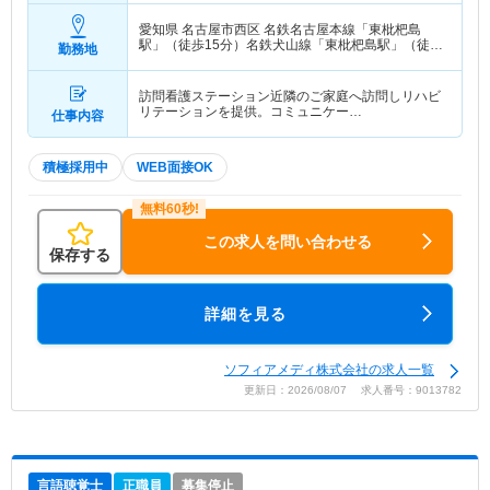
愛知県 名古屋市西区
名鉄名古屋本線「東枇杷島
駅」（徒歩15分）名鉄犬山線「東枇杷島駅」（徒歩
勤務地
15分）
訪問看護ステーション近隣のご家庭へ訪問しリハビ
リテーションを提供。コミュニケー…
仕事内容
積極採用中
WEB面接OK
この求人を問い合わせる
保存する
詳細を見る
ソフィアメディ株式会社の求人一覧
更新日：2026/08/07 求人番号：9013782
言語聴覚士
正職員
募集停止