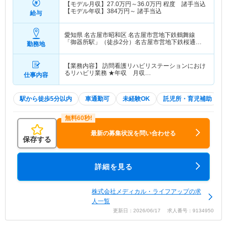
【モデル月収】
27.0
万円～
36.0
万円
程度 諸手当込
【モデル年収】
384
万円～
諸手当込
給与
愛知県 名古屋市昭和区
名古屋市営地下鉄鶴舞線
「御器所駅」（徒歩2分）名古屋市営地下鉄桜通線
勤務地
「御器所駅」（徒歩2分）
【業務内容】 訪問看護リハビリステーションにおけ
るリハビリ業務 ★年収 月収…
仕事内容
駅から徒歩5分以内
車通勤可
未経験OK
託児所・育児補助
最新の募集状況を問い合わせる
保存する
詳細を見る
株式会社メディカル・ライフアップの求
人一覧
更新日：2026/06/17 求人番号：9134950