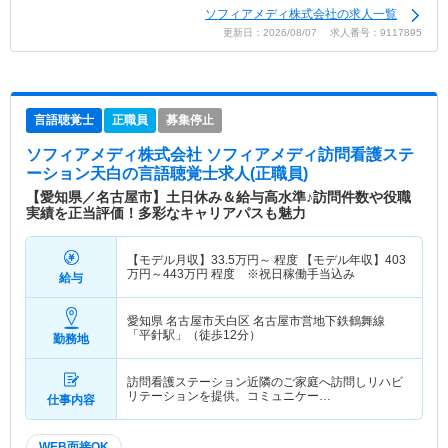
ソフィアメディ株式会社の求人一覧
更新日：2026/08/07 求人番号：9117895
言語聴覚士
正職員
募集停止
ソフィアメディ株式会社 ソフィアメディ訪問看護ステ
ーション天白
の言語聴覚士求人(正職員)
【愛知県／名古屋市】土日休み＆給与高水準♪訪問件数や役職
実績を正当評価！多彩なキャリアパスも魅力
【モデル月収】
33.5
万円～
程度 【モデル年収】
403
万円～
443
万円
程度 ※祝日稼働手当込み
給与
愛知県 名古屋市天白区
名古屋市営地下鉄鶴舞線
「平針駅」（徒歩12分）
勤務地
訪問看護ステーション近隣のご家庭へ訪問しリハビ
リテーションを提供。コミュニケー…
仕事内容
WEB面接OK