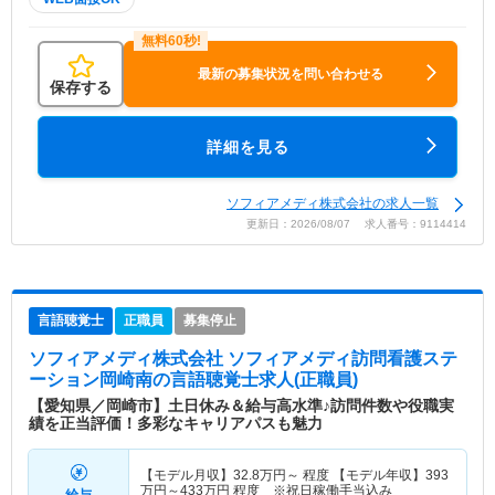
最新の募集状況を問い合わせる
保存する
詳細を見る
ソフィアメディ株式会社の求人一覧
更新日：2026/08/07 求人番号：9114414
言語聴覚士
正職員
募集停止
ソフィアメディ株式会社 ソフィアメディ訪問看護ステ
ーション岡崎南
の言語聴覚士求人(正職員)
【愛知県／岡崎市】土日休み＆給与高水準♪訪問件数や役職実
績を正当評価！多彩なキャリアパスも魅力
【モデル月収】
32.8
万円～
程度 【モデル年収】
393
万円～
433
万円
程度 ※祝日稼働手当込み
給与