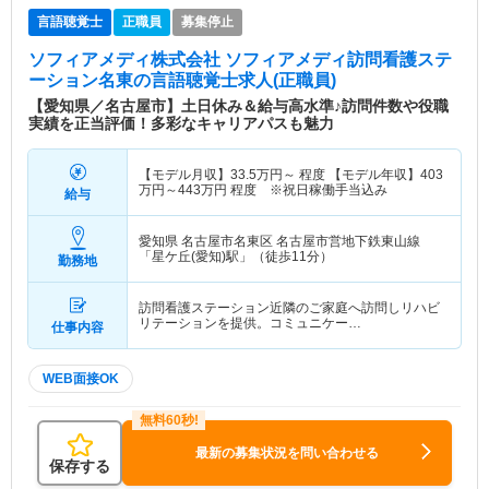
言語聴覚士
正職員
募集停止
ソフィアメディ株式会社 ソフィアメディ訪問看護ステ
ーション名東
の言語聴覚士求人(正職員)
【愛知県／名古屋市】土日休み＆給与高水準♪訪問件数や役職
実績を正当評価！多彩なキャリアパスも魅力
【モデル月収】
33.5
万円～
程度 【モデル年収】
403
万円～
443
万円
程度 ※祝日稼働手当込み
給与
愛知県 名古屋市名東区
名古屋市営地下鉄東山線
「星ケ丘(愛知)駅」（徒歩11分）
勤務地
訪問看護ステーション近隣のご家庭へ訪問しリハビ
リテーションを提供。コミュニケー…
仕事内容
WEB面接OK
最新の募集状況を問い合わせる
保存する