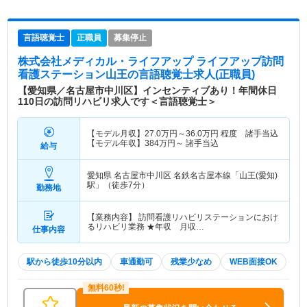
言語聴覚士
正職員
募集停止
株式会社メディカル・ライフアップ ライフアップ訪問
看護ステーション山王
の言語聴覚士求人(正職員)
【愛知県／名古屋市中川区】インセンティブあり！年間休日
110日の訪問リハビリ求人です＜言語聴覚士＞
【モデル月収】
27.0
万円～
36.0
万円
程度 諸手当込
【モデル年収】
384
万円～
諸手当込
給与
愛知県 名古屋市中川区
名鉄名古屋本線「山王(愛知)
駅」（徒歩7分）
勤務地
【業務内容】 訪問看護リハビリステーションにおけ
るリハビリ業務 ★年収 月収…
仕事内容
駅から徒歩10分以内
車通勤可
残業少なめ
WEB面接OK