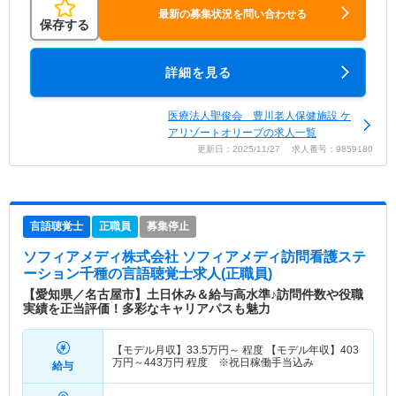
最新の募集状況を問い合わせる
保存する
詳細を見る
医療法人聖俊会 豊川老人保健施設 ケ
アリゾートオリーブの求人一覧
更新日：2025/11/27 求人番号：9859180
言語聴覚士
正職員
募集停止
ソフィアメディ株式会社 ソフィアメディ訪問看護ステ
ーション千種
の言語聴覚士求人(正職員)
【愛知県／名古屋市】土日休み＆給与高水準♪訪問件数や役職
実績を正当評価！多彩なキャリアパスも魅力
【モデル月収】
33.5
万円～
程度 【モデル年収】
403
万円～
443
万円
程度 ※祝日稼働手当込み
給与