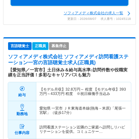
ソフィアメディ株式会社の求人一覧
更新日：2026/08/07 求人番号：10245118
言語聴覚士
正職員
募集停止
ソフィアメディ株式会社 ソフィアメディ訪問看護ステ
ーション一宮
の言語聴覚士求人(正職員)
【愛知県／一宮市】土日休み＆給与高水準♪訪問件数や役職実
績を正当評価！多彩なキャリアパスも魅力
【モデル月収】
32.8
万円～
程度 【モデル年収】
393
万円～
433
万円
程度 ※祝日稼働手当込み
給与
愛知県 一宮市
ＪＲ東海道本線(熱海－米原)「尾張一
宮駅」（徒歩17分）
勤務地
訪問看護ステーション近隣のご家庭へ訪問しリハビ
リテーションを提供。コミュニケー…
仕事内容