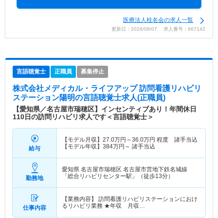
医療法人桂名会の求人一覧
更新日：2026/08/07 求人番号：667142
言語聴覚士
正職員
募集停止
株式会社メディカル・ライフアップ 訪問看護リハビリ
ステーション陽明
の言語聴覚士求人(正職員)
【愛知県／名古屋市瑞穂区】インセンティブあり！年間休日
110日の訪問リハビリ求人です＜言語聴覚士＞
【モデル月収】
27.0
万円～
36.0
万円
程度 諸手当込
【モデル年収】
384
万円～
諸手当込
給与
愛知県 名古屋市瑞穂区
名古屋市営地下鉄名城線
「総合リハビリセンター駅」（徒歩13分）
勤務地
【業務内容】 訪問看護リハビリステーションにおけ
るリハビリ業務 ★年収 月収…
仕事内容