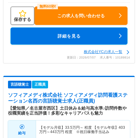
この求人を問い合わせる
保存する
詳細を見る
株式会社YCの求人一覧
更新日：2026/07/07 求人番号：10189814
言語聴覚士
正職員
ソフィアメディ株式会社 ソフィアメディ訪問看護ステ
ーション名西
の言語聴覚士求人(正職員)
【愛知県／名古屋市西区】土日休み＆給与高水準♪訪問件数や
役職実績を正当評価！多彩なキャリアパスも魅力
【モデル月収】
33.5
万円～
程度 【モデル年収】
403
万円～
443
万円
程度 ※祝日稼働手当込み
給与