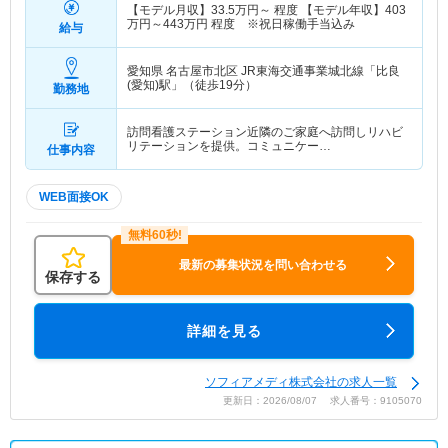
【モデル月収】
33.5
万円～
程度 【モデル年収】
403
万円～
443
万円
程度 ※祝日稼働手当込み
給与
愛知県 名古屋市北区
JR東海交通事業城北線「比良
(愛知)駅」（徒歩19分）
勤務地
訪問看護ステーション近隣のご家庭へ訪問しリハビ
リテーションを提供。コミュニケー…
仕事内容
WEB面接OK
最新の募集状況を問い合わせる
保存する
詳細を見る
ソフィアメディ株式会社の求人一覧
更新日：2026/08/07 求人番号：9105070