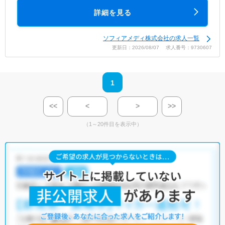
詳細を見る
ソフィアメディ株式会社の求人一覧
更新日：2026/08/07 求人番号：9730607
1
<<
<
>
>>
（1～20件目を表示中）