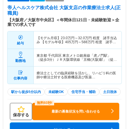
帝人ヘルスケア株式会社 大阪支店
の作業療法士求人(正
職員)
【大阪府／大阪市中央区】＜年間休日121日・未経験歓迎＞企
業での求人です
【モデル月収】
23.0
万円～
32.0
万円
程度 諸手当込
み 【モデル年収】
405
万円～
588
万円
程度 諸手当
給与
込み
東京都 千代田区
東京メトロ銀座線「虎ノ門駅」
（徒歩3分）ＪＲ大阪環状線「京橋(大阪)駅」（徒歩
勤務地
7分） 他
療法士としての臨床経験を活かし、リハビリ科の医
師や療法士対する医療機器及び医薬…
仕事内容
駅から徒歩5分以内
未経験OK
住宅手当・補助
土日祝休
最新の募集状況を問い合わせる
保存する