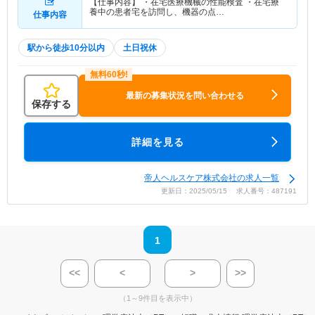
【仕事内容】 ・在宅医療機械の性能検査 ・在宅療
養中の患者宅を訪問し、機器の点…
仕事内容
駅から徒歩10分以内
土日祝休
最新の募集状況を問い合わせる
保存する
詳細を見る
帝人ヘルスケア株式会社の求人一覧
更新日：2025/05/15 求人番号：487191
1
<<
<
>
>>
（1～9件目を表示中）