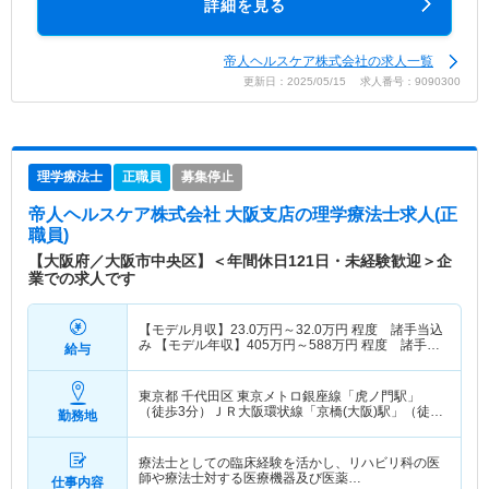
詳細を見る
帝人ヘルスケア株式会社の求人一覧
更新日：2025/05/15 求人番号：9090300
理学療法士
正職員
募集停止
帝人ヘルスケア株式会社 大阪支店
の理学療法士求人(正
職員)
【大阪府／大阪市中央区】＜年間休日121日・未経験歓迎＞企
業での求人です
【モデル月収】
23.0
万円～
32.0
万円
程度 諸手当込
み 【モデル年収】
405
万円～
588
万円
程度 諸手当
給与
込み
東京都 千代田区
東京メトロ銀座線「虎ノ門駅」
（徒歩3分）ＪＲ大阪環状線「京橋(大阪)駅」（徒歩
勤務地
7分） 他
療法士としての臨床経験を活かし、リハビリ科の医
師や療法士対する医療機器及び医薬…
仕事内容