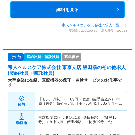
詳細を見る
帝人ヘルスケア株式会社の求人一覧
更新日：2025/05/15 求人番号：592218
その他
契約社員・嘱託社員
募集停止
帝人ヘルスケア株式会社 東京支店 飯田橋
のその他求人
(契約社員・嘱託社員)
大手企業に在籍、医療機器の保守・点検サービスのお仕事で
す！
【モデル月収】
21.8
万円～
程度（諸手当込み） 23
歳（独身）高卒モデル 【モデル年収】
335
万円～
程
給与
度（諸手当込み） 23歳（独身）高卒モデル
東京都 文京区
ＪＲ総武線「飯田橋駅」（徒歩10
分）ＪＲ中央線「飯田橋駅」（徒歩10分） 他
勤務地