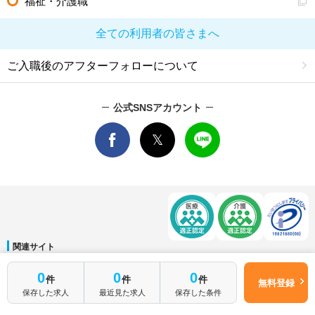
福祉・介護職
全ての利用者の皆さまへ
ご入職後のアフターフォローについて
公式SNSアカウント
関連サイト
マイナビDOCTOR
│
マイナビ看護師
│
マイナビ薬剤師
│
マイナビ保育士
簡単1分
0
0
0
件
件
件
運営会社
無料登録
はじめて転職
無料転職サポートに申し込む
保存した求人
最近見た求人
保存した条件
会社概要
│
ご利用規約
│
個人情報保護方針
│
サイトマップ
│
お問い合わせ
される方へ
Copyright © Mynavi Corporation