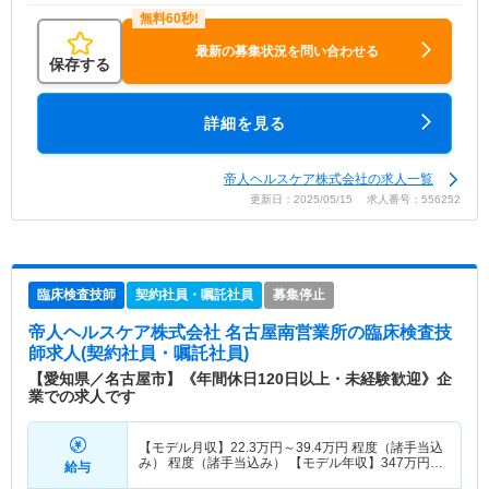
最新の募集状況を問い合わせる
保存する
詳細を見る
帝人ヘルスケア株式会社の求人一覧
更新日：2025/05/15 求人番号：556252
臨床検査技師
契約社員・嘱託社員
募集停止
帝人ヘルスケア株式会社 名古屋南営業所
の臨床検査技
師求人(契約社員・嘱託社員)
【愛知県／名古屋市】《年間休日120日以上・未経験歓迎》企
業での求人です
【モデル月収】
22.3
万円～
39.4
万円
程度（諸手当込
み） 程度（諸手当込み） 【モデル年収】
347
万円～
給与
606
万円
（諸手当込）