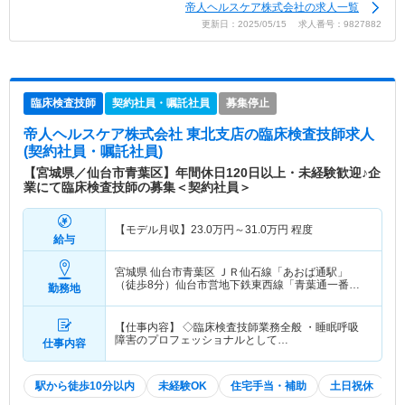
帝人ヘルスケア株式会社の求人一覧
更新日：2025/05/15 求人番号：9827882
臨床検査技師
契約社員・嘱託社員
募集停止
帝人ヘルスケア株式会社 東北支店
の臨床検査技師求人
(契約社員・嘱託社員)
【宮城県／仙台市青葉区】年間休日120日以上・未経験歓迎♪企
業にて臨床検査技師の募集＜契約社員＞
【モデル月収】
23.0
万円～
31.0
万円
程度
給与
宮城県 仙台市青葉区
ＪＲ仙石線「あおば通駅」
（徒歩8分）仙台市営地下鉄東西線「青葉通一番町
勤務地
駅」（徒歩8分）
【仕事内容】 ◇臨床検査技師業務全般 ・睡眠呼吸
障害のプロフェッショナルとして…
仕事内容
駅から徒歩10分以内
未経験OK
住宅手当・補助
土日祝休