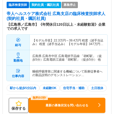
臨床検査技師
契約社員・嘱託社員
募集停止
帝人ヘルスケア株式会社 広島支店
の臨床検査技師求人
(契約社員・嘱託社員)
【広島県／広島市】《年間休日120日以上・未経験歓迎》企業
での求人です
【モデル月収】
22.3
万円～
39.4
万円
程度（諸手当込
み） 程度（諸手当込み） 【モデル年収】
347
万円～
給与
606
万円
（諸手当込）
広島県 広島市中区
広島電鉄宇品線 「胡町駅」（徒
歩5分）広島電鉄江波線「胡町駅」（徒歩5分） 他
勤務地
睡眠呼吸障害に関連する機械について医療従事者へ
の製品説明のデモンストレーション…
仕事内容
駅から徒歩5分以内
未経験OK
住宅手当・補助
土日祝休
最新の募集状況を問い合わせる
保存する