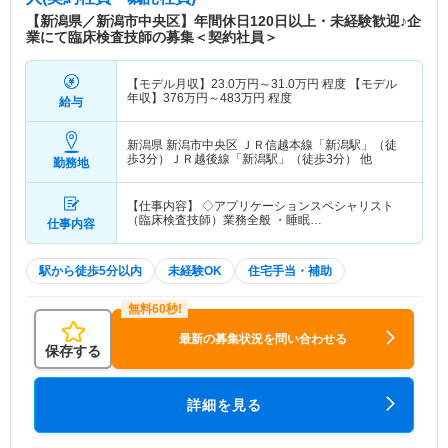
【新潟県／新潟市中央区】年間休日120日以上・未経験歓迎♪企
業にて臨床検査技師の募集＜契約社員＞
【モデル月収】
23.0
万円～
31.0
万円
程度 【モデル
年収】
376
万円～
483
万円
程度
給与
新潟県 新潟市中央区
ＪＲ信越本線「新潟駅」（徒
歩3分）ＪＲ越後線「新潟駅」（徒歩3分） 他
勤務地
【仕事内容】 ◇アプリケーションスペシャリスト
（臨床検査技師）業務全般 ・睡眠…
仕事内容
駅から徒歩5分以内
未経験OK
住宅手当・補助
最新の募集状況を問い合わせる
保存する
詳細を見る