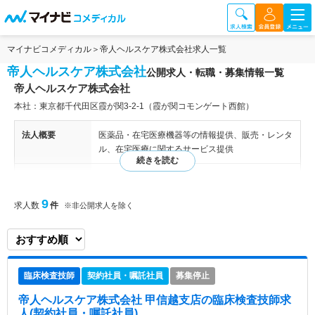
マイナビコメディカル
帝人ヘルスケア株式会社求人一覧
帝人ヘルスケア株式会社
公開求人・転職・募集情報一覧
帝人ヘルスケア株式会社
本社：東京都千代田区霞が関3-2-1（霞が関コモンゲート西館）
法人概要
医薬品・在宅医療機器等の情報提供、販売・レンタ
ル、在宅医療に関するサービス提供
特色
医薬品・在宅医療機器等の情報提供、販売・レンタ
ル、在宅医療に関するサービス提供している法人で
9
求人数
件
※非公開求人を除く
す。
臨床検査技師
契約社員・嘱託社員
募集停止
帝人ヘルスケア株式会社 甲信越支店
の臨床検査技師求
人(契約社員・嘱託社員)