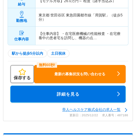
【モデル月収】
26.0
万円～
程度（諸手当込み）
給与
東京都 世田谷区
東急田園都市線「用賀駅」（徒歩5
分）
勤務地
【仕事内容】 ・在宅医療機械の性能検査 ・在宅療
養中の患者宅を訪問し、機器の点…
仕事内容
駅から徒歩5分以内
土日祝休
最新の募集状況を問い合わせる
保存する
詳細を見る
帝人ヘルスケア株式会社の求人一覧
更新日：2025/12/22 求人番号：487186