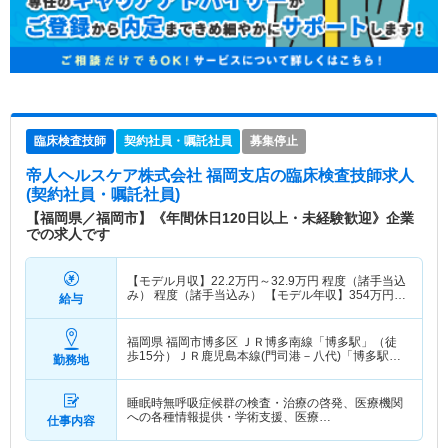
臨床検査技師
契約社員・嘱託社員
募集停止
帝人ヘルスケア株式会社 福岡支店
の臨床検査技師求人
(契約社員・嘱託社員)
【福岡県／福岡市】《年間休日120日以上・未経験歓迎》企業
での求人です
【モデル月収】
22.2
万円～
32.9
万円
程度（諸手当込
み） 程度（諸手当込み） 【モデル年収】
354
万円～
給与
529
万円
（諸手当込）
福岡県 福岡市博多区
ＪＲ博多南線「博多駅」（徒
歩15分）ＪＲ鹿児島本線(門司港－八代)「博多駅」
勤務地
（徒歩15分） 他
睡眠時無呼吸症候群の検査・治療の啓発、医療機関
への各種情報提供・学術支援、医療…
仕事内容