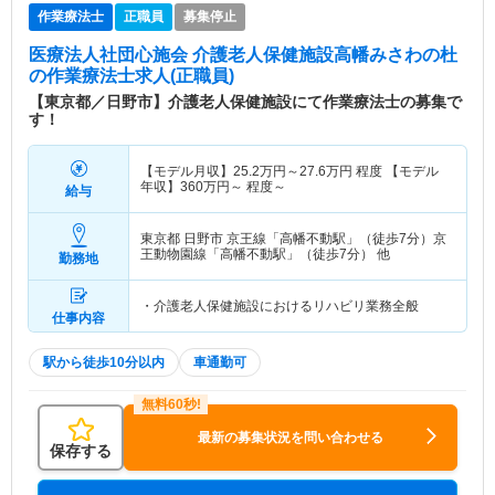
作業療法士
正職員
募集停止
医療法人社団心施会 介護老人保健施設高幡みさわの杜
の作業療法士求人(正職員)
【東京都／日野市】介護老人保健施設にて作業療法士の募集で
す！
【モデル月収】
25.2
万円～
27.6
万円
程度 【モデル
年収】
360
万円～
程度～
給与
東京都 日野市
京王線「高幡不動駅」（徒歩7分）京
王動物園線「高幡不動駅」（徒歩7分） 他
勤務地
・介護老人保健施設におけるリハビリ業務全般
仕事内容
駅から徒歩10分以内
車通勤可
最新の募集状況を問い合わせる
保存する