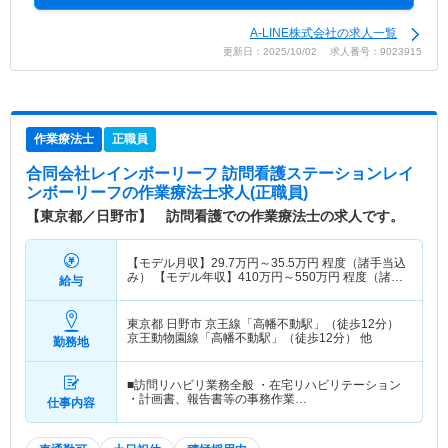
A-LINE株式会社の求人一覧
更新日：2025/10/02 求人番号：9023915
作業療法士
正職員
合同会社レインボーリーフ 訪問看護ステーションレイ
ンボーリーフ
の作業療法士求人(正職員)
【東京都／日野市】 訪問看護での作業療法士の求人です。
【モデル月収】
29.7
万円～
35.5
万円
程度（諸手当込
み） 【モデル年収】
410
万円～
550
万円
程度（諸手
給与
当込み）
東京都 日野市
京王線「高幡不動駅」（徒歩12分）
京王動物園線「高幡不動駅」（徒歩12分） 他
勤務地
■訪問リハビリ業務全般 ・在宅リハビリテーション
・計画書、報告書等の事務作業…
仕事内容