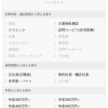
もっと見る
東京都
神奈川県
新潟県
山梨県
長野県
富山県
仕事内容・施設形態から求人を探す
石川県
福井県
岐阜県
静岡県
病院
愛知県
介護福祉施設
三重県
滋賀県
クリニック
京都府
訪問リハビリ(在宅医療)
大阪府
兵庫県
企業
奈良県
保育園
和歌山県
鳥取県
小児リハビリ
島根県
整骨院
岡山県
広島県
接骨院
山口県
訪問マッサージ
徳島県
香川県
薬局・ドラッグストア
愛媛県
その他
高知県
福岡県
佐賀県
長崎県
雇用形態から求人を探す
熊本県
大分県
宮崎県
正社員(正職員)
契約社員・嘱託社員
鹿児島県
沖縄県
非常勤・パート
その他
年収から求人を探す
年収300万円～
年収350万円～
年収400万円～
年収450万円～