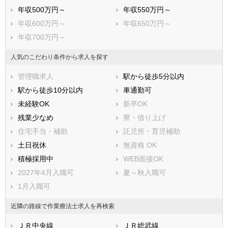
年収500万円～
年収550万円～
年収600万円～
年収650万円～
年収700万円～
人気のこだわり条件から求人を探す
管理職求人
駅から徒歩5分以内
駅から徒歩10分以内
車通勤可
未経験OK
新卒OK
残業少なめ
寮・借り上げ
住宅手当・補助
託児所・育児補助
土日祝休
無資格 OK
積極採用中
WEB面接OK
2027年4月入職可
夏～秋入職可
1月入職可
近隣の路線で作業療法士求人を再検索
ＪＲ中央線
ＪＲ総武線