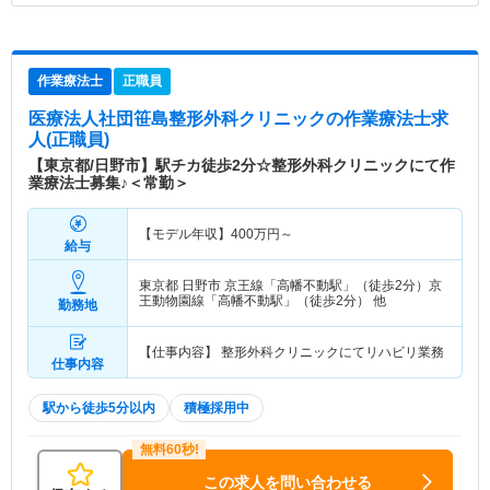
作業療法士
正職員
医療法人社団笹島整形外科クリニック
の作業療法士求
人(正職員)
【東京都/日野市】駅チカ徒歩2分☆整形外科クリニックにて作
業療法士募集♪＜常勤＞
【モデル年収】
400
万円～
給与
東京都 日野市
京王線「高幡不動駅」（徒歩2分）京
王動物園線「高幡不動駅」（徒歩2分） 他
勤務地
【仕事内容】 整形外科クリニックにてリハビリ業務
仕事内容
駅から徒歩5分以内
積極採用中
この求人を問い合わせる