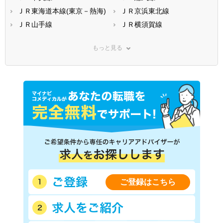
ＪＲ東海道本線(東京－熱海)
ＪＲ京浜東北線
ＪＲ山手線
ＪＲ横須賀線
ＪＲ南武線(川崎－立川)
ＪＲ武蔵野線
もっと見る
ＪＲ横浜線
ＪＲ青梅線
ＪＲ五日市線
ＪＲ八高線
ＪＲ東北本線(上野－盛岡)
ＪＲ常磐線(上野－仙台)
ＪＲ埼京線
ＪＲ高崎線
ＪＲ京葉線(東京－蘇我)
ＪＲ中央本線(東京－松本)
ＪＲ湘南新宿ライン線(赤羽
西武新宿線
－武蔵小杉)
西武池袋線
西武有楽町線
西武豊島線
西武国分寺線
西武多摩湖線
西武多摩川線
西武拝島線
ご登録はこちら
西武西武園線
西武山口線
京王線
京王相模原線
京王井の頭線
京王高尾線
京王競馬場線