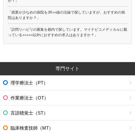
都営新宿線
都電荒川線
か？」
都営日暮里・舎人ライナー
埼玉高速鉄道
「残業が少なめの病院をJR○○線の沿線で探していますが、おすすめの病
つくばエクスプレス
ゆりかもめ
院はありますか？」
多摩モノレール
東京モノレール
「訪問リハビリの募集を都内で探しています。マイナビコメディカルに載
東京臨海高速鉄道りんかい線
北総鉄道北総線
っている○○○○○以外におすすめの求人はありますか？」
ＪＲ上野東京ライン
京王新線
専門サイト
理学療法士（PT）
作業療法士（OT）
言語聴覚士（ST）
臨床検査技師（MT）