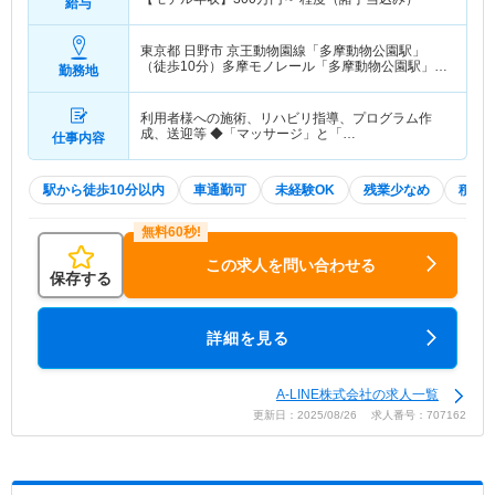
給与
東京都 日野市
京王動物園線「多摩動物公園駅」
（徒歩10分）多摩モノレール「多摩動物公園駅」
勤務地
（徒歩10分）
利用者様への施術、リハビリ指導、プログラム作
成、送迎等 ◆「マッサージ」と「…
仕事内容
駅から徒歩10分以内
車通勤可
未経験OK
残業少なめ
積極
この求人を問い合わせる
保存する
詳細を見る
A-LINE株式会社の求人一覧
更新日：2025/08/26 求人番号：707162