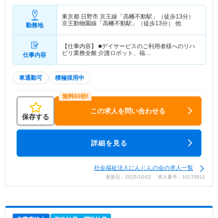
東京都 日野市
京王線「高幡不動駅」（徒歩13分）
京王動物園線「高幡不動駅」（徒歩13分） 他
勤務地
【仕事内容】 ■デイサービスのご利用者様へのリハ
ビリ業務全般 介護ロボット、福…
仕事内容
車通勤可
積極採用中
この求人を問い合わせる
保存する
詳細を見る
社会福祉法人にんじんの会の求人一覧
更新日：2025/10/02 求人番号：10170911