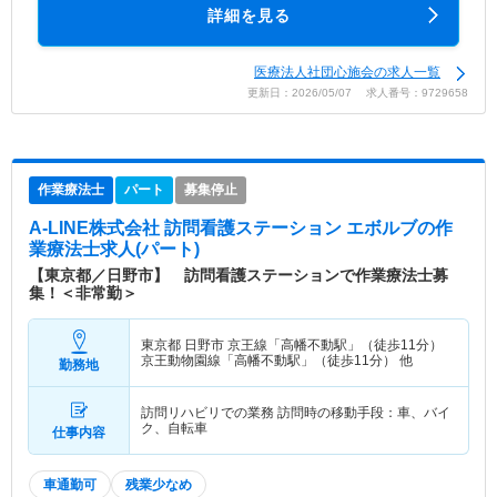
詳細を見る
医療法人社団心施会の求人一覧
更新日：2026/05/07 求人番号：9729658
作業療法士
パート
募集停止
A-LINE株式会社 訪問看護ステーション エボルブ
の作
業療法士求人(パート)
【東京都／日野市】 訪問看護ステーションで作業療法士募
集！＜非常勤＞
東京都 日野市
京王線「高幡不動駅」（徒歩11分）
京王動物園線「高幡不動駅」（徒歩11分） 他
勤務地
訪問リハビリでの業務 訪問時の移動手段：車、バイ
ク、自転車
仕事内容
車通勤可
残業少なめ