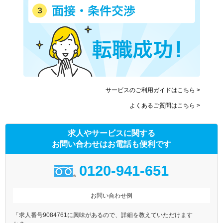
小田急小田原線
小田急多摩線
東急東横線
東急目黒線
東急田園都市線
東急大井町線
東急池上線
東急多摩川線
東急世田谷線
京急本線
京急空港線
東武東上線
サービスのご利用ガイドはこちら >
東武伊勢崎線
東武亀戸線
よくあるご質問はこちら >
東武大師線
京成本線
京成押上線
京成金町線
求人やサービスに関する
東京メトロ銀座線
東京メトロ丸ノ内線(池袋－
荻窪)
お問い合わせはお電話も便利です
東京メトロ日比谷線
東京メトロ東西線
0120-941-651
東京メトロ千代田線
東京メトロ有楽町線
東京メトロ半蔵門線
東京メトロ南北線
お問い合わせ例
東京メトロ副都心線
都営大江戸線
都営浅草線
都営三田線
「求人番号9084761に興味があるので、詳細を教えていただけます