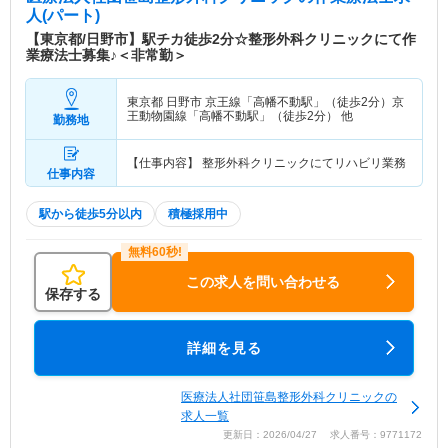
人(パート)
【東京都/日野市】駅チカ徒歩2分☆整形外科クリニックにて作
業療法士募集♪＜非常勤＞
東京都 日野市
京王線「高幡不動駅」（徒歩2分）京
王動物園線「高幡不動駅」（徒歩2分） 他
勤務地
【仕事内容】 整形外科クリニックにてリハビリ業務
仕事内容
駅から徒歩5分以内
積極採用中
この求人を問い合わせる
保存する
詳細を見る
医療法人社団笹島整形外科クリニックの
求人一覧
更新日：2026/04/27 求人番号：9771172