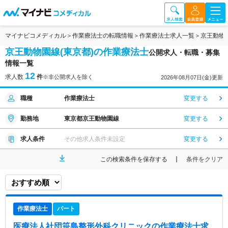
マイナビコメディカル
作業療法士の転職情報
作業療法士求人一覧
京王動物
京王動物園線(東京都)の作業療法士
公開求人・転職・募集
情報一覧
12
求人数
件
※非公開求人を除く
2026年08月07日(金)更新
職種
作業療法士
変更する
勤務地
東京都京王動物園線
変更する
求人条件
その他求人条件未設定
変更する
この検索条件を保存する
条件をクリア
作業療法士
パート
医療法人社団笹島整形外科クリニック
の作業療法士求