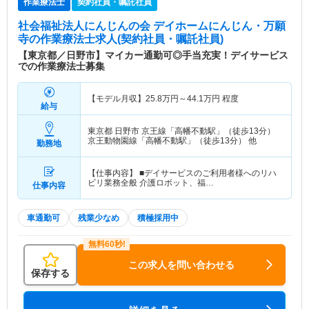
作業療法士
契約社員・嘱託社員
社会福祉法人にんじんの会 デイホームにんじん・万願
寺
の作業療法士求人(契約社員・嘱託社員)
【東京都／日野市】マイカー通勤可◎手当充実！デイサービス
での作業療法士募集
【モデル月収】
25.8
万円～
44.1
万円
程度
給与
東京都 日野市
京王線「高幡不動駅」（徒歩13分）
京王動物園線「高幡不動駅」（徒歩13分） 他
勤務地
【仕事内容】 ■デイサービスのご利用者様へのリハ
ビリ業務全般 介護ロボット、福…
仕事内容
車通勤可
残業少なめ
積極採用中
この求人を問い合わせる
保存する