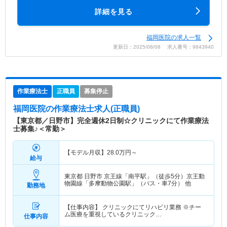
詳細を見る
福岡医院の求人一覧
更新日：2025/08/08 求人番号：9843940
作業療法士
正職員
募集停止
福岡医院
の作業療法士求人(正職員)
【東京都／日野市】完全週休2日制☆クリニックにて作業療法
士募集♪＜常勤＞
【モデル月収】
28.0
万円～
給与
東京都 日野市
京王線「南平駅」（徒歩5分）京王動
物園線「多摩動物公園駅」（バス・車7分） 他
勤務地
【仕事内容】 クリニックにてリハビリ業務 ※チー
ム医療を重視しているクリニック…
仕事内容