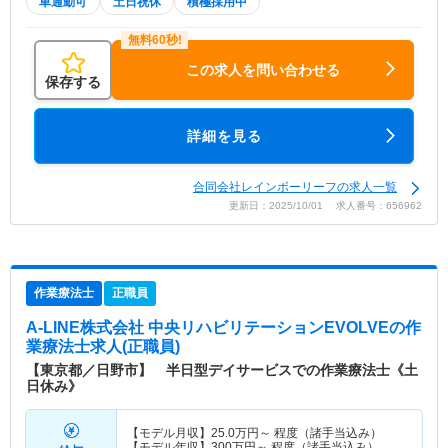
車通勤可
土日祝休
積極採用中
この求人を問い合わせる
保存する
詳細を見る
合同会社レインボーリーフの求人一覧
更新日：2025/10/01 求人番号：656962
作業療法士
正職員
A-LINE株式会社 中央リハビリテーションEVOLVE
の作
業療法士求人(正職員)
【東京都／日野市】 半日型デイサービスでの作業療法士《土
日休み》
【モデル月収】
25.0
万円～
程度（諸手当込み）
【モデル年収】
300
万円～
程度（諸手当込み）