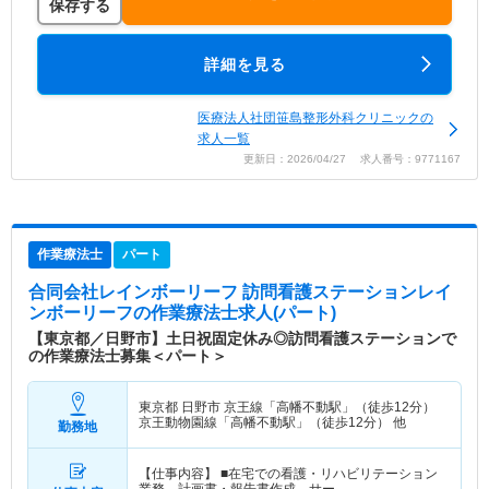
保存する
詳細を見る
医療法人社団笹島整形外科クリニックの
求人一覧
更新日：2026/04/27 求人番号：9771167
作業療法士
パート
合同会社レインボーリーフ 訪問看護ステーションレイ
ンボーリーフ
の作業療法士求人(パート)
【東京都／日野市】土日祝固定休み◎訪問看護ステーションで
の作業療法士募集＜パート＞
東京都 日野市
京王線「高幡不動駅」（徒歩12分）
京王動物園線「高幡不動駅」（徒歩12分） 他
勤務地
【仕事内容】 ■在宅での看護・リハビリテーション