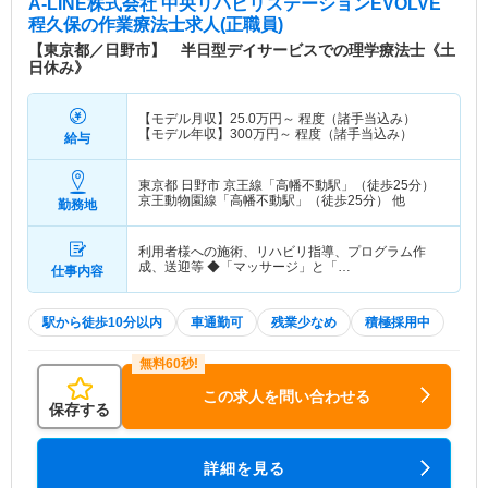
A-LINE株式会社 中央リハビリステーションEVOLVE
程久保
の作業療法士求人(正職員)
【東京都／日野市】 半日型デイサービスでの理学療法士《土
日休み》
【モデル月収】
25.0
万円～
程度（諸手当込み）
【モデル年収】
300
万円～
程度（諸手当込み）
給与
東京都 日野市
京王線「高幡不動駅」（徒歩25分）
京王動物園線「高幡不動駅」（徒歩25分） 他
勤務地
利用者様への施術、リハビリ指導、プログラム作
成、送迎等 ◆「マッサージ」と「…
仕事内容
駅から徒歩10分以内
車通勤可
残業少なめ
積極採用中
この求人を問い合わせる
保存する
詳細を見る