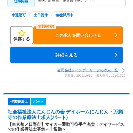
業務、計画書・報告書作成、サー…
仕事内容
車通勤可
土日祝休
積極採用中
この求人を問い合わせる
保存する
詳細を見る
合同会社レインボーリーフの求人一覧
更新日：2025/10/10 求人番号：10161525
作業療法士
パート
社会福祉法人にんじんの会 デイホームにんじん・万願
寺
の作業療法士求人(パート)
【東京都／日野市】マイカー通勤可◎手当充実！デイサービス
での作業療法士募集＜非常勤＞