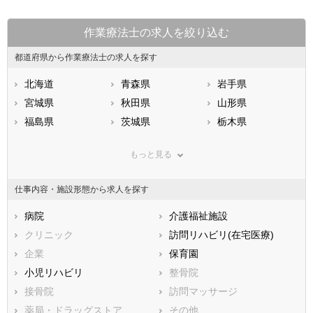
作業療法士の求人を絞り込む
都道府県から作業療法士の求人を探す
北海道
青森県
岩手県
宮城県
秋田県
山形県
福島県
茨城県
栃木県
群馬県
埼玉県
千葉県
もっと見る
東京都
神奈川県
新潟県
山梨県
長野県
富山県
仕事内容・施設形態から求人を探す
石川県
福井県
岐阜県
静岡県
病院
愛知県
介護福祉施設
三重県
滋賀県
クリニック
京都府
訪問リハビリ(在宅医療)
大阪府
兵庫県
企業
奈良県
保育園
和歌山県
鳥取県
小児リハビリ
島根県
整骨院
岡山県
広島県
接骨院
山口県
訪問マッサージ
徳島県
香川県
薬局・ドラッグストア
愛媛県
その他
高知県