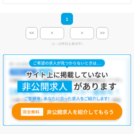
1
<<
<
>
>>
（1～12件目を表示中）