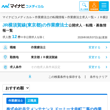
マイナビコメディカル
作業療法士の転職情報
作業療法士求人一覧
ＪＲ横須
JR横須賀線(東京都)の作業療法士
公開求人・転職・募集情
報一覧
12
求人数
件
※非公開求人を除く
2026年08月07日(金)更新
職種
作業療法士
変更する
勤務地
東京都ＪＲ横須賀線
変更する
求人条件
その他求人条件未設定
変更する
この検索条件を保存する
条件をクリア
作業療法士
正職員
株式会社共立メンテナンス ドーミー大井町二葉
の作業