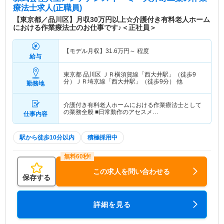
療法士求人(正職員)
【東京都／品川区】月収30万円以上☆介護付き有料老人ホーム
における作業療法士のお仕事です♪＜正社員＞
【モデル月収】
31.6
万円～
程度
給与
東京都 品川区
ＪＲ横須賀線「西大井駅」（徒歩9
分）ＪＲ埼京線「西大井駅」（徒歩9分） 他
勤務地
介護付き有料老人ホームにおける作業療法士として
の業務全般 ■日常動作のアセスメ…
仕事内容
駅から徒歩10分以内
積極採用中
この求人を問い合わせる
保存する
詳細を見る