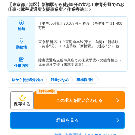
【東京都／港区】新橋駅から徒歩5分の立地！療育分野でのお
仕事＜障害児通所支援事業所／作業療法士＞
【モデル月収】
30.0
万円～
程度 【モデル年収】
400
万円～
給与
東京都 港区
ＪＲ東海道本線(東京－熱海)「新橋駅」
（徒歩5分）ＪＲ山手線「新橋駅」（徒歩5分） 他
勤務地
障害児通所支援事業所での未就学児への療育担当 ・
児童発達支援（未就学児童） …
仕事内容
駅から徒歩5分以内
残業少なめ
積極採用中
この求人を問い合わせる
保存する
詳細を見る