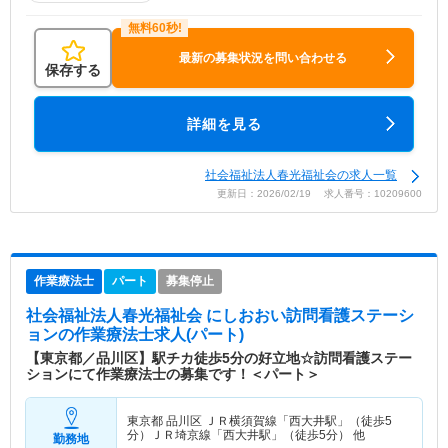
最新の募集状況を問い合わせる
保存する
詳細を見る
社会福祉法人春光福祉会の求人一覧
更新日：2026/02/19 求人番号：10209600
作業療法士
パート
募集停止
社会福祉法人春光福祉会 にしおおい訪問看護ステーシ
ョン
の作業療法士求人(パート)
【東京都／品川区】駅チカ徒歩5分の好立地☆訪問看護ステー
ションにて作業療法士の募集です！＜パート＞
東京都 品川区
ＪＲ横須賀線「西大井駅」（徒歩5
分）ＪＲ埼京線「西大井駅」（徒歩5分） 他
勤務地