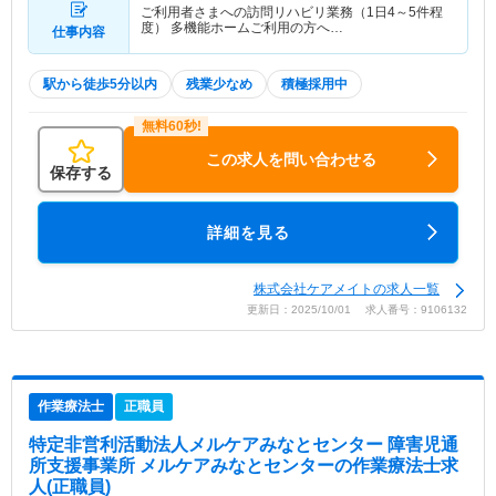
ご利用者さまへの訪問リハビリ業務（1日4～5件程
度） 多機能ホームご利用の方へ…
仕事内容
駅から徒歩5分以内
残業少なめ
積極採用中
この求人を問い合わせる
保存する
詳細を見る
株式会社ケアメイトの求人一覧
更新日：2025/10/01 求人番号：9106132
作業療法士
正職員
特定非営利活動法人メルケアみなとセンター 障害児通
所支援事業所 メルケアみなとセンター
の作業療法士求
人(正職員)