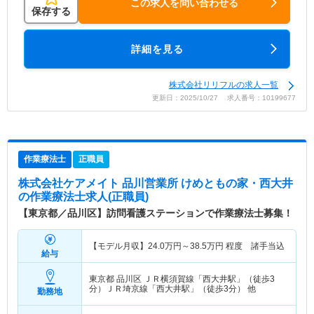
この求人を問い合わせる
保存する
詳細を見る
株式会社リリフルの求人一覧
更新日：2025/10/27 求人番号：10199677
作業療法士
正職員
株式会社ケアメイト 品川営業所 けめともの家・西大井
の作業療法士求人(正職員)
【東京都／品川区】訪問看護ステーションで作業療法士募集！
【モデル月収】
24.0
万円～
38.5
万円
程度 諸手当込
給与
東京都 品川区
ＪＲ横須賀線「西大井駅」（徒歩3
分）ＪＲ埼京線「西大井駅」（徒歩3分） 他
勤務地