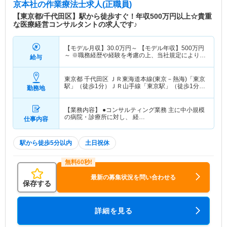
京本社
の作業療法士求人(正職員)
【東京都/千代田区】駅から徒歩すぐ！年収500万円以上☆貴重
な医療経営コンサルタントの求人です♪
【モデル月収】
30.0
万円～
【モデル年収】
500
万円
～
※職務経歴や経験を考慮の上、当社規定により決
給与
定。※実績によって評価・昇給します。
東京都 千代田区
ＪＲ東海道本線(東京－熱海)「東京
駅」（徒歩1分）ＪＲ山手線「東京駅」（徒歩1分）
勤務地
他
【業務内容】 ●コンサルティング業務 主に中小規模
の病院・診療所に対し、 経…
仕事内容
駅から徒歩5分以内
土日祝休
最新の募集状況を問い合わせる
保存する
詳細を見る