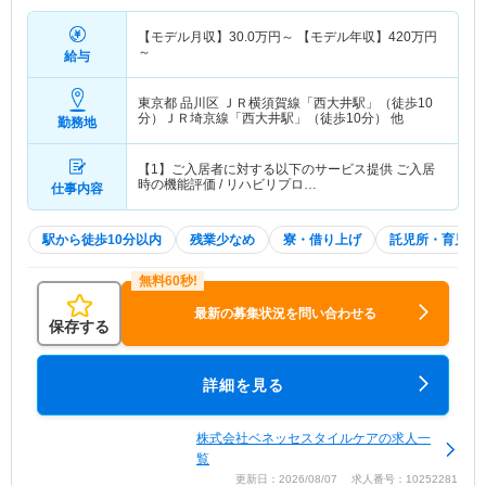
【モデル月収】
30.0
万円～
【モデル年収】
420
万円
～
給与
東京都 品川区
ＪＲ横須賀線「西大井駅」（徒歩10
分）ＪＲ埼京線「西大井駅」（徒歩10分） 他
勤務地
【1】ご入居者に対する以下のサービス提供 ご入居
時の機能評価 / リハビリプロ…
仕事内容
駅から徒歩10分以内
残業少なめ
寮・借り上げ
託児所・育児補
最新の募集状況を問い合わせる
保存する
詳細を見る
株式会社ベネッセスタイルケアの求人一
覧
更新日：2026/08/07 求人番号：10252281