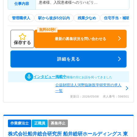
患者様、入院患者様へのリハビリ…
仕事内容
管理職求人
駅から徒歩5分以内
残業少なめ
住宅手当・補助
最新の募集状況を問い合わせる
保存する
詳細を見る
インタビュー掲載中
職場の方にお話を伺ってきました
公益財団法人河野臨牀医学研究所の求人
一覧
更新日：2026/05/08 求人番号：596501
作業療法士
正職員
募集停止
株式会社船井総合研究所 船井総研ホールディングス 東