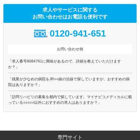
京成押上線
京成金町線
求人やサービスに関する
東京メトロ銀座線
東京メトロ丸ノ内線(池袋－
荻窪)
お問い合わせはお電話も便利です
東京メトロ日比谷線
東京メトロ東西線
0120-941-651
東京メトロ千代田線
東京メトロ有楽町線
東京メトロ半蔵門線
東京メトロ南北線
お問い合わせ例
東京メトロ副都心線
都営大江戸線
都営浅草線
都営三田線
「求人番号9084761に興味があるので、詳細を教えていただけます
都営新宿線
都電荒川線
か？」
都営日暮里・舎人ライナー
埼玉高速鉄道
「残業が少なめの病院をJR○○線の沿線で探していますが、おすすめの病
つくばエクスプレス
ゆりかもめ
院はありますか？」
多摩モノレール
東京モノレール
「訪問リハビリの募集を都内で探しています。マイナビコメディカルに載
東京臨海高速鉄道りんかい線
北総鉄道北総線
っている○○○○○以外におすすめの求人はありますか？」
ＪＲ上野東京ライン
京王新線
専門サイト