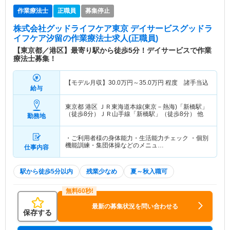
作業療法士
正職員
募集停止
株式会社グッドライフケア東京 デイサービスグッドラ
イフケア汐留
の作業療法士求人(正職員)
【東京都／港区】最寄り駅から徒歩5分！デイサービスで作業
療法士募集！
【モデル月収】
30.0
万円～
35.0
万円
程度 諸手当込
給与
東京都 港区
ＪＲ東海道本線(東京－熱海)「新橋駅」
（徒歩8分）ＪＲ山手線「新橋駅」（徒歩8分） 他
勤務地
・ご利用者様の身体能力・生活能力チェック ・個別
機能訓練・集団体操などのメニュ…
仕事内容
駅から徒歩5分以内
残業少なめ
夏～秋入職可
最新の募集状況を問い合わせる
保存する