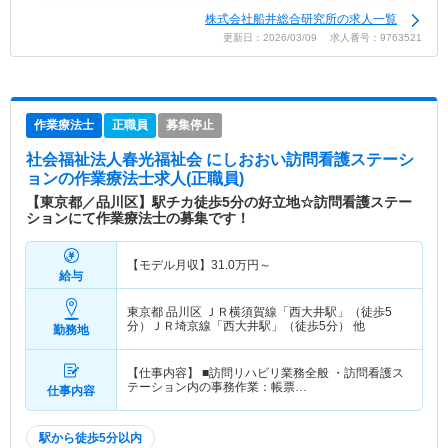
株式会社船井総合研究所の求人一覧
更新日：2026/03/09 求人番号：9763521
作業療法士
正職員
募集停止
社会福祉法人春光福祉会 にしおおい訪問看護ステーシ
ョン
の作業療法士求人(正職員)
【東京都／品川区】駅チカ徒歩5分の好立地☆訪問看護ステー
ションにて作業療法士の募集です！
【モデル月収】
31.0
万円～
給与
東京都 品川区
ＪＲ横須賀線「西大井駅」（徒歩5
分）ＪＲ埼京線「西大井駅」（徒歩5分） 他
勤務地
【仕事内容】 ■訪問リハビリ業務全般 ・訪問看護ス
テーション内の事務作業：帳票…
仕事内容
駅から徒歩5分以内