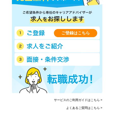
西武新宿線
西武池袋線
西武有楽町線
西武豊島線
西武国分寺線
西武多摩湖線
西武多摩川線
西武拝島線
西武西武園線
ご登録はこちら
西武山口線
京王線
京王相模原線
京王井の頭線
京王高尾線
京王競馬場線
京王動物園線
小田急小田原線
小田急多摩線
東急東横線
東急目黒線
東急田園都市線
東急大井町線
東急池上線
東急多摩川線
東急世田谷線
京急本線
京急空港線
東武東上線
サービスのご利用ガイドはこちら >
東武伊勢崎線
東武亀戸線
よくあるご質問はこちら >
東武大師線
京成本線