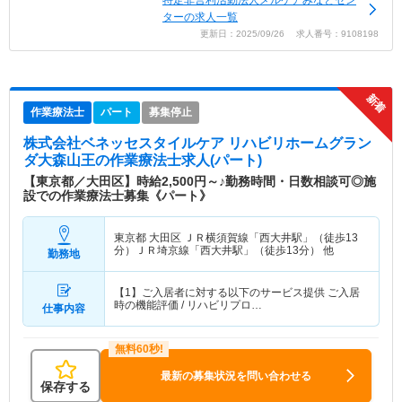
特定非営利活動法人メルケアみなとセン
ターの求人一覧
更新日：2025/09/26 求人番号：9108198
作業療法士
パート
募集停止
株式会社ベネッセスタイルケア リハビリホームグラン
ダ大森山王
の作業療法士求人(パート)
【東京都／大田区】時給2,500円～♪勤務時間・日数相談可◎施
設での作業療法士募集《パート》
東京都 大田区
ＪＲ横須賀線「西大井駅」（徒歩13
分）ＪＲ埼京線「西大井駅」（徒歩13分） 他
勤務地
【1】ご入居者に対する以下のサービス提供 ご入居
時の機能評価 / リハビリプロ…
仕事内容
最新の募集状況を問い合わせる
保存する