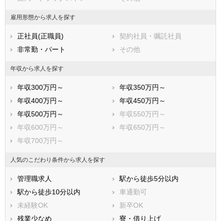
福岡県
佐賀県
長崎県
雇用形態から求人を探す
熊本県
大分県
宮崎県
正社員(正職員)
契約社員・嘱託社員
鹿児島県
沖縄県
非常勤・パート
その他
年収から求人を探す
年収300万円～
年収350万円～
年収400万円～
年収450万円～
年収500万円～
年収550万円～
年収600万円～
年収650万円～
年収700万円～
人気のこだわり条件から求人を探す
管理職求人
駅から徒歩5分以内
駅から徒歩10分以内
車通勤可
未経験OK
新卒OK
残業少なめ
寮・借り上げ