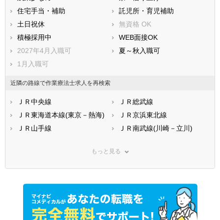
住宅手当・補助
託児所・育児補助
土日祝休
無資格 OK
積極採用中
WEB面接OK
2027年4月入職可
夏～秋入職可
1月入職可
近隣の路線で作業療法士求人を再検索
ＪＲ中央線
ＪＲ総武線
ＪＲ東海道本線(東京－熱海)
ＪＲ京浜東北線
ＪＲ山手線
ＪＲ南武線(川崎－立川)
ＪＲ武蔵野線
ＪＲ横浜線
もっと見る
ＪＲ青梅線
ＪＲ五日市線
ＪＲ八高線
ＪＲ東北本線(上野－盛岡)
ＪＲ常磐線(上野－仙台)
ＪＲ埼京線
ＪＲ高崎線
ＪＲ京葉線(東京－蘇我)
ＪＲ中央本線(東京－松本)
ＪＲ湘南新宿ライン線(赤羽
－武蔵小杉)