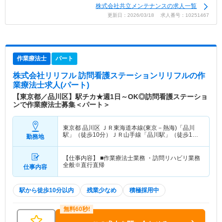
株式会社共立メンテナンスの求人一覧
更新日：2026/03/18 求人番号：10251467
作業療法士
パート
株式会社リリフル 訪問看護ステーションリリフル
の作
業療法士求人(パート)
【東京都／品川区】駅チカ★週1日～OK◎訪問看護ステーショ
ンで作業療法士募集＜パート＞
東京都 品川区
ＪＲ東海道本線(東京－熱海)「品川
駅」（徒歩10分）ＪＲ山手線「品川駅」（徒歩10
勤務地
分） 他
【仕事内容】 ■作業療法士業務 ・訪問リハビリ業務
全般※直行直帰
仕事内容
駅から徒歩10分以内
残業少なめ
積極採用中