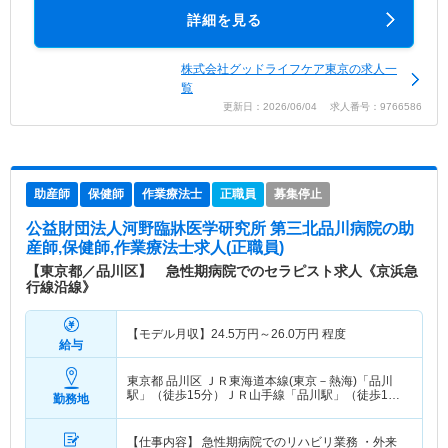
詳細を見る
株式会社グッドライフケア東京の求人一
覧
更新日：2026/06/04 求人番号：9766586
助産師
保健師
作業療法士
正職員
募集停止
公益財団法人河野臨牀医学研究所 第三北品川病院
の助
産師,保健師,作業療法士求人(正職員)
【東京都／品川区】 急性期病院でのセラピスト求人《京浜急
行線沿線》
【モデル月収】
24.5
万円～
26.0
万円
程度
給与
東京都 品川区
ＪＲ東海道本線(東京－熱海)「品川
駅」（徒歩15分）ＪＲ山手線「品川駅」（徒歩15
勤務地
分） 他
【仕事内容】 急性期病院でのリハビリ業務 ・外来