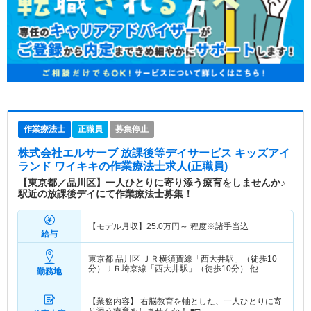
作業療法士
正職員
募集停止
株式会社エルサーブ 放課後等デイサービス キッズアイ
ランド ワイキキ
の作業療法士求人(正職員)
【東京都／品川区】一人ひとりに寄り添う療育をしませんか♪
駅近の放課後デイにて作業療法士募集！
【モデル月収】
25.0
万円～
程度※諸手当込
給与
東京都 品川区
ＪＲ横須賀線「西大井駅」（徒歩10
分）ＪＲ埼京線「西大井駅」（徒歩10分） 他
勤務地
【業務内容】 右脳教育を軸とした、一人ひとりに寄
り添う療育をしませんか！ ■□…