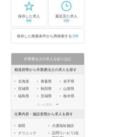
保存した求人
最近見た求人
0件
0件
保存した検索条件から再検索する
0件
作業療法士の求人を絞り込む
都道府県から作業療法士の求人を探す
北海道
青森県
岩手県
宮城県
秋田県
山形県
福島県
茨城県
栃木県
群馬県
埼玉県
千葉県
もっと見る
東京都
神奈川県
新潟県
仕事内容・施設形態から求人を探す
山梨県
長野県
富山県
石川県
福井県
岐阜県
病院
介護福祉施設
静岡県
愛知県
三重県
クリニック
訪問リハビリ(在