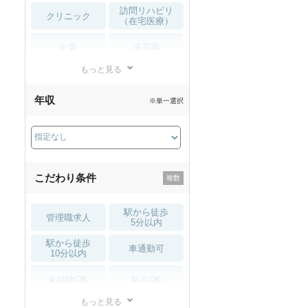
訪問リハビリ
クリニック
（在宅医療）
企業
保育園
もっと見る
小児リハビリ
整骨院
年収
※単一選択
接骨院
訪問マッサージ
薬局・
その他
ドラッグストア
こだわり条件
駅から徒歩
管理職求人
5分以内
駅から徒歩
車通勤可
10分以内
未経験OK
新卒OK
もっと見る