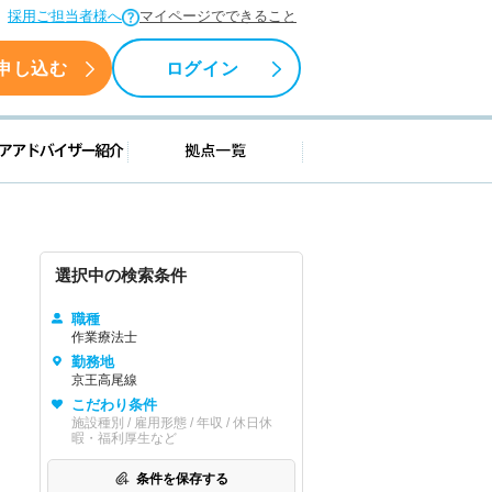
採用ご担当者様へ
マイページでできること
申し込む
ログイン
援情報
キャリアアドバイザー紹介
拠点一覧
選択中の検索条件
職種
作業療法士
勤務地
京王高尾線
こだわり条件
施設種別 / 雇用形態 / 年収 / 休日休
暇・福利厚生など
条件を保存する