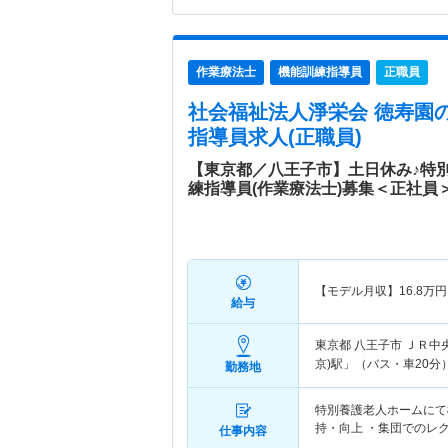
作業療法士
機能訓練指導員
正職員
社会福祉法人淨栄会 徳寿園
指導員求人(正職員)
【東京都／八王子市】土日休み♪特
練指導員(作業療法士)募集＜正社員
【モデル月収】
16.8
万円
給与
東京都 八王子市
ＪＲ中
京)駅」（バス・車20分）
勤務地
特別養護老人ホームにて機
持・向上 ・集団でのレ
仕事内容