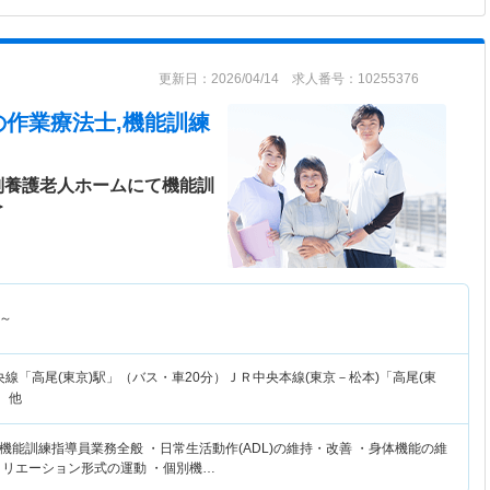
更新日：2026/04/14 求人番号：10255376
の作業療法士,機能訓練
別養護老人ホームにて機能訓
＞
～
央線「高尾(東京)駅」（バス・車20分）ＪＲ中央本線(東京－松本)「高尾(東
 他
能訓練指導員業務全般 ・日常生活動作(ADL)の維持・改善 ・身体機能の維
クリエーション形式の運動 ・個別機…