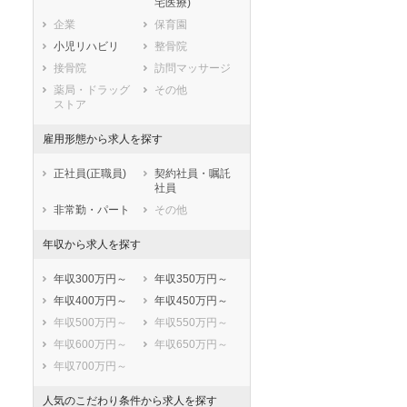
宅医療)
滋賀県
京都府
大阪府
企業
保育園
兵庫県
奈良県
和歌山県
小児リハビリ
整骨院
鳥取県
島根県
岡山県
接骨院
訪問マッサージ
広島県
山口県
徳島県
薬局・ドラッグ
その他
香川県
愛媛県
高知県
ストア
福岡県
佐賀県
長崎県
雇用形態から求人を探す
熊本県
大分県
宮崎県
鹿児島県
沖縄県
正社員(正職員)
契約社員・嘱託
社員
非常勤・パート
その他
年収から求人を探す
年収300万円～
年収350万円～
年収400万円～
年収450万円～
年収500万円～
年収550万円～
年収600万円～
年収650万円～
年収700万円～
人気のこだわり条件から求人を探す