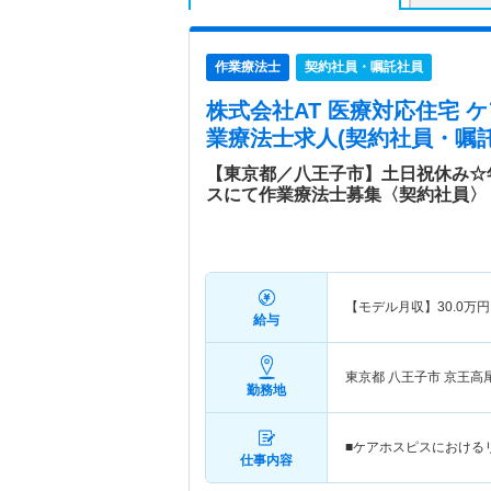
作業療法士
契約社員・嘱託社員
株式会社AT 医療対応住宅 
業療法士求人(契約社員・嘱託
【東京都／八王子市】土日祝休み☆
スにて作業療法士募集〈契約社員〉
【モデル月収】
30.0
万円
給与
東京都 八王子市
京王高
勤務地
■ケアホスピスにおける
仕事内容