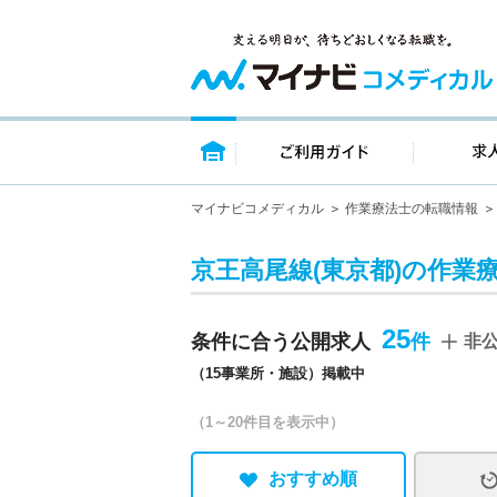
トップページ
ご利用ガイ
マイナビコメディカル
作業療法士の転職情報
京王高尾線(東京都)の作業
25
条件に合う公開求人
非
（15事業所・施設）掲載中
（1～20件目を表示中）
おすすめ順