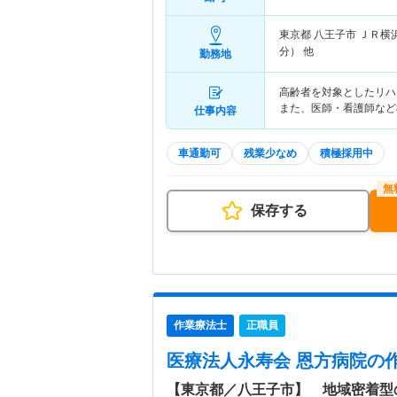
東京都 八王子市
ＪＲ横
分） 他
勤務地
高齢者を対象としたリハ
また、医師・看護師など
仕事内容
車通勤可
残業少なめ
積極採用中
保存する
作業療法士
正職員
医療法人永寿会 恩方病院
の
【東京都／八王子市】 地域密着型