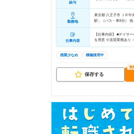
給与
東京都 八王子市
ＪＲ中央
駅」（バス・車8分） 他
勤務地
【仕事内容】 ■デイサ
を用意 ※送迎業務あり
仕事内容
残業少なめ
積極採用中
保存する