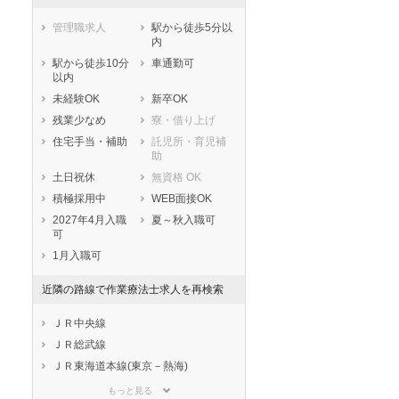
管理職求人
駅から徒歩5分以
内
駅から徒歩10分
車通勤可
以内
未経験OK
新卒OK
残業少なめ
寮・借り上げ
住宅手当・補助
託児所・育児補
助
土日祝休
無資格 OK
積極採用中
WEB面接OK
2027年4月入職
夏～秋入職可
可
1月入職可
近隣の路線で作業療法士求人を再検索
ＪＲ中央線
ＪＲ総武線
ＪＲ東海道本線(東京－熱海)
ＪＲ京浜東北線
もっと見る