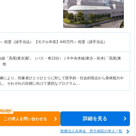
～
程度（諸手当込） 【モデル年収】
440
万円～
程度（諸手当込）
央線「高尾(東京)駅」（バス・車13分）ＪＲ中央本線(東京－松本)「高尾(東
 他
練により、対象者ひとりひとりに対して医学的・社会的視点から身体能力や
し、それぞれの目標に向けて適切なプログラム…
詳細を見る
この求人を問い合わせる
医療法人永寿会 恩方病院の求人一覧