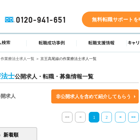
0120-941-651
無料転職サポートを
ド
求人検索
転職成功事例
転職支
作業療法士求人一覧
京王高尾線の作業療法士求人一覧
療法士
公開求人・転職・募集情報一覧
公開求人
非公開求人を含めて紹介してもらう
<<
<
>
>>
1
2
新着順