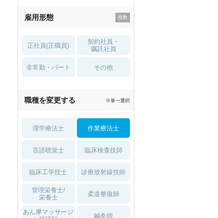
残業少なめ
寮・借り上げ
雇用形態
託児所・
住宅手当・補助
育児補助
契約社員・
正社員(正職員)
土日祝休
無資格 OK
嘱託社員
非常勤・パート
積極採用中
WEB面接OK
その他
2027年4月入職可
夏～秋入職可
職種を変更する
※単一選択
1月入職可
理学療法士
作業療法士
言語聴覚士
臨床検査技師
臨床工学技士
診療放射線技師
管理栄養士/
柔道整復師
栄養士
あん摩マッサージ
鍼灸師