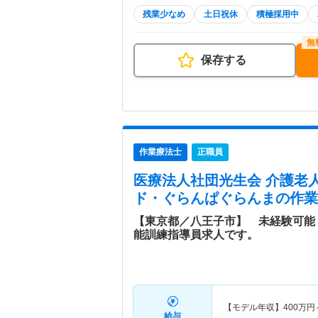
残業少なめ
土日祝休
積極採用中
保存する
作業療法士
正職員
医療法人社団光生会 介護老
ド・ぐらんぱぐらんま
の作業
【東京都／八王子市】 未経験可能
能訓練指導員求人です。
【モデル年収】
400
万円
給与