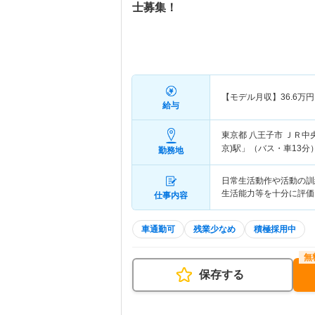
士募集！
【モデル月収】
36.6
万円
給与
東京都 八王子市
ＪＲ中
京)駅」（バス・車13分）
勤務地
日常生活動作や活動の訓
生活能力等を十分に評価
仕事内容
車通勤可
残業少なめ
積極採用中
保存する