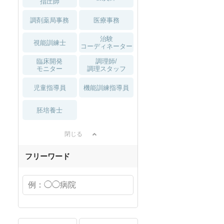
指圧師
調剤薬局事務
医療事務
治験
視能訓練士
コーディネーター
臨床開発
調理師/
モニター
調理スタッフ
児童指導員
機能訓練指導員
胚培養士
閉じる
フリーワード