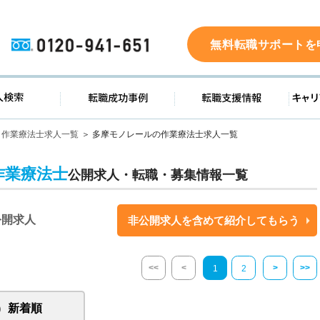
0120-941-651
無料転職サポートを
ド
求人検索
転職成功事例
転職支
作業療法士求人一覧
多摩モノレールの作業療法士求人一覧
作業療法士
公開求人・転職・募集情報一覧
公開求人
非公開求人を含めて紹介してもらう
<<
<
>
>>
1
2
新着順