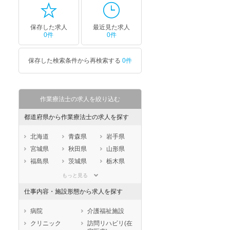
保存した求人
最近見た求人
0件
0件
保存した検索条件から再検索する
0件
作業療法士の求人を絞り込む
都道府県から作業療法士の求人を探す
北海道
青森県
岩手県
宮城県
秋田県
山形県
福島県
茨城県
栃木県
群馬県
埼玉県
千葉県
もっと見る
東京都
神奈川県
新潟県
仕事内容・施設形態から求人を探す
山梨県
長野県
富山県
石川県
福井県
岐阜県
病院
介護福祉施設
静岡県
愛知県
三重県
クリニック
訪問リハビリ(在