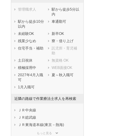
管理職求人
駅から徒歩5分以
内
駅から徒歩10分
車通勤可
以内
未経験OK
新卒OK
残業少なめ
寮・借り上げ
住宅手当・補助
託児所・育児補
助
土日祝休
無資格 OK
積極採用中
WEB面接OK
2027年4月入職
夏～秋入職可
可
1月入職可
近隣の路線で作業療法士求人を再検索
ＪＲ中央線
ＪＲ総武線
ＪＲ東海道本線(東京－熱海)
ＪＲ京浜東北線
もっと見る