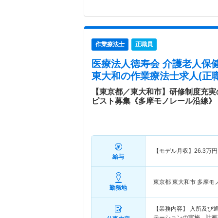
作業療法士
正職員
医療法人徳寿会 介護老人保
東大和
の作業療法士求人(正職
【東京都／東大和市】研修制度充実
ピスト募集《多摩モノレール沿線》
【モデル月収】
26.3
万円
給与
東京都 東大和市
多摩モ
勤務地
【業務内容】 入所及び
テーションの実施、計画