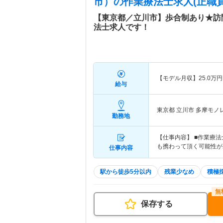
市）
の作業療法士求人(正職員
【東京都／立川市】歩合制あり★訪
法士求人です！
【モデル月収】
25.0
万円
給与
東京都 立川市
多摩モノ
勤務地
【仕事内容】 ■作業療
も携わって頂く可能性が
仕事内容
駅から徒歩5分以内
残業少なめ
積極
保存する