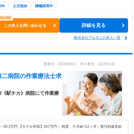
OK
土日祝休
積極採用中
詳細を見る
この求人を問い合わせる
株式会社アルモニの求人一覧
更新日：2026/06/11 求人番号：10266138
第二病院
の作業療法士求
で◎《駅チカ》病院にて作業療
～
30.3
万円
【モデル年収】
267
万円～
程度 ※月給×12ヶ月＜賞与別途支給