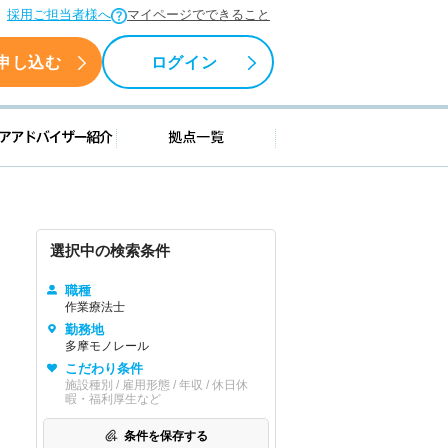
採用ご担当者様へ
マイページでできること
申し込む
ログイン
援情報
キャリアアドバイザー紹介
拠点一覧
選択中の検索条件
職種
作業療法士
勤務地
多摩モノレール
こだわり条件
施設種別 / 雇用形態 / 年収 / 休日休
暇・福利厚生など
条件を保存する