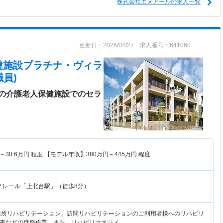
株式会社エヌアールの求人一覧
更新日：2026/04/27 求人番号：641060
健施設プラチナ・ヴィラ
員)
の介護老人保健施設でのセラ
～
30.6
万円
程度 【モデル年収】
380
万円～
445
万円
程度
ノレール「上北台駅」（徒歩8分）
通所リハビリテーション、訪問リハビリテーションのご利用者様へのリハビリ
書などの庶務作業。また、リハビリマネジメ…