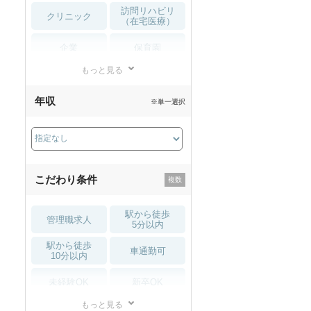
訪問リハビリ
クリニック
（在宅医療）
企業
保育園
もっと見る
小児リハビリ
整骨院
年収
※単一選択
接骨院
訪問マッサージ
薬局・
その他
ドラッグストア
こだわり条件
駅から徒歩
管理職求人
5分以内
駅から徒歩
車通勤可
10分以内
未経験OK
新卒OK
もっと見る