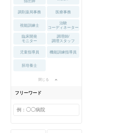
指圧師
調剤薬局事務
医療事務
治験
視能訓練士
コーディネーター
臨床開発
調理師/
モニター
調理スタッフ
児童指導員
機能訓練指導員
胚培養士
閉じる
フリーワード