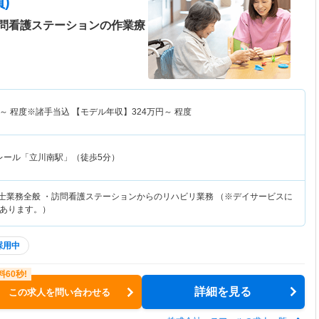
)
問看護ステーションの作業療
～
程度※諸手当込 【モデル年収】
324
万円～
程度
レール「立川南駅」（徒歩5分）
法士業務全般 ・訪問看護ステーションからのリハビリ業務 （※デイサービスに
あります。）
採用中
詳細を見る
この求人を問い合わせる