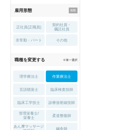
残業少なめ
寮・借り上げ
雇用形態
託児所・
住宅手当・補助
育児補助
契約社員・
正社員(正職員)
土日祝休
無資格 OK
嘱託社員
非常勤・パート
積極採用中
WEB面接OK
その他
2027年4月入職可
夏～秋入職可
職種を変更する
※単一選択
1月入職可
理学療法士
作業療法士
言語聴覚士
臨床検査技師
臨床工学技士
診療放射線技師
管理栄養士/
柔道整復師
栄養士
あん摩マッサージ
鍼灸師