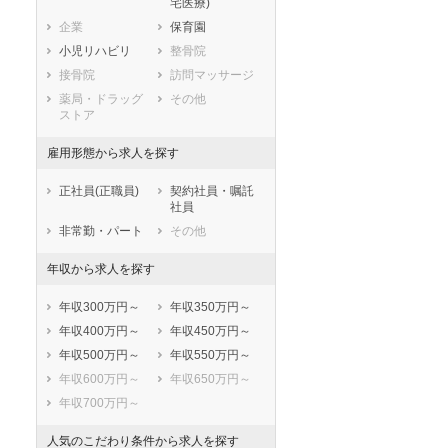
宅医療)
滋賀県
京都府
大阪府
企業
保育園
兵庫県
奈良県
和歌山県
小児リハビリ
整骨院
鳥取県
島根県
岡山県
接骨院
訪問マッサージ
広島県
山口県
徳島県
薬局・ドラッグ
その他
香川県
愛媛県
高知県
ストア
福岡県
佐賀県
長崎県
雇用形態から求人を探す
熊本県
大分県
宮崎県
鹿児島県
沖縄県
正社員(正職員)
契約社員・嘱託
社員
非常勤・パート
その他
年収から求人を探す
年収300万円～
年収350万円～
年収400万円～
年収450万円～
年収500万円～
年収550万円～
年収600万円～
年収650万円～
年収700万円～
人気のこだわり条件から求人を探す