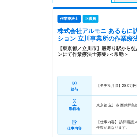
作業療法士
正職員
株式会社アルモニ あるもに
ション 立川事業所
の作業療法
【東京都／立川市】最寄り駅から徒
ンにて作業療法士募集♪＜常勤＞
【モデル月収】
28.0
万円
給与
東京都 立川市
西武拝島
勤務地
【仕事内容】 訪問看護
件数が異なります。
仕事内容