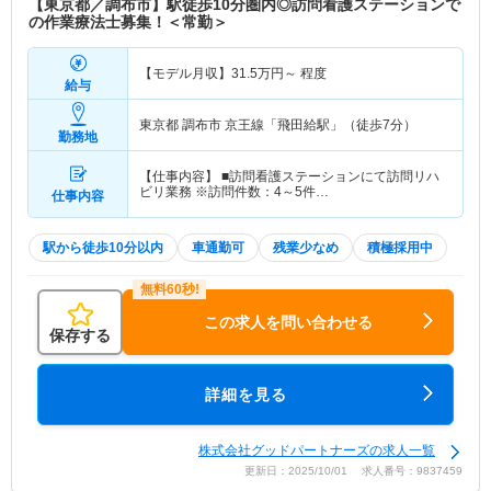
【東京都／調布市】駅徒歩10分圏内◎訪問看護ステーションで
の作業療法士募集！＜常勤＞
【モデル月収】
31.5
万円～
程度
給与
東京都 調布市
京王線「飛田給駅」（徒歩7分）
勤務地
【仕事内容】 ■訪問看護ステーションにて訪問リハ
ビリ業務 ※訪問件数：4～5件…
仕事内容
駅から徒歩10分以内
車通勤可
残業少なめ
積極採用中
この求人を問い合わせる
保存する
詳細を見る
株式会社グッドパートナーズの求人一覧
更新日：2025/10/01 求人番号：9837459