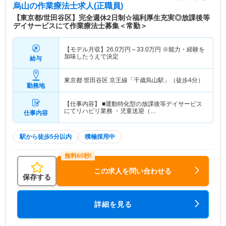
烏山
の作業療法士求人(正職員)
【東京都/世田谷区】完全週休2日制☆福利厚生充実◎放課後等
デイサービスにて作業療法士募集＜常勤＞
【モデル月収】
26.0
万円～
33.0
万円
※能力・経験を
加味したうえで決定
給与
東京都 世田谷区
京王線「千歳烏山駅」（徒歩4分）
勤務地
【仕事内容】 ■運動特化型の放課後等デイサービス
にてリハビリ業務 ・児童送迎（…
仕事内容
駅から徒歩5分以内
積極採用中
この求人を問い合わせる
保存する
詳細を見る