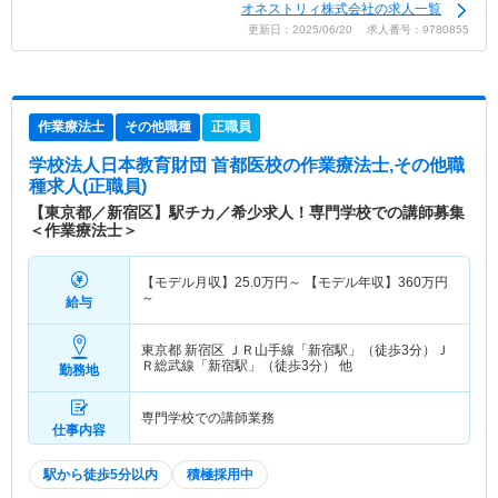
オネストリィ株式会社の求人一覧
更新日：2025/06/20 求人番号：9780855
作業療法士
その他職種
正職員
学校法人日本教育財団 首都医校
の作業療法士,その他職
種求人(正職員)
【東京都／新宿区】駅チカ／希少求人！専門学校での講師募集
＜作業療法士＞
【モデル月収】
25.0
万円～
【モデル年収】
360
万円
～
給与
東京都 新宿区
ＪＲ山手線「新宿駅」（徒歩3分）Ｊ
Ｒ総武線「新宿駅」（徒歩3分） 他
勤務地
専門学校での講師業務
仕事内容
駅から徒歩5分以内
積極採用中