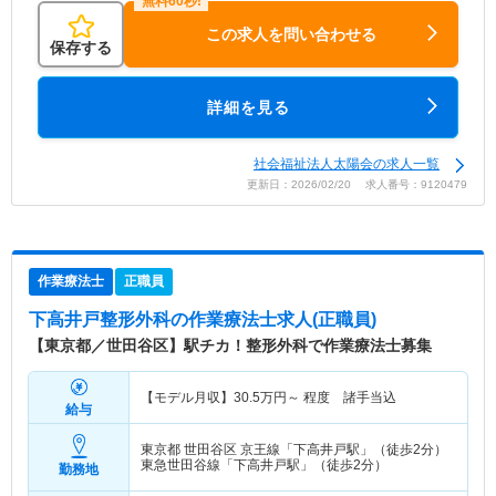
この求人を問い合わせる
保存する
詳細を見る
社会福祉法人太陽会の求人一覧
更新日：2026/02/20 求人番号：9120479
作業療法士
正職員
下高井戸整形外科
の作業療法士求人(正職員)
【東京都／世田谷区】駅チカ！整形外科で作業療法士募集
【モデル月収】
30.5
万円～
程度 諸手当込
給与
東京都 世田谷区
京王線「下高井戸駅」（徒歩2分）
東急世田谷線「下高井戸駅」（徒歩2分）
勤務地