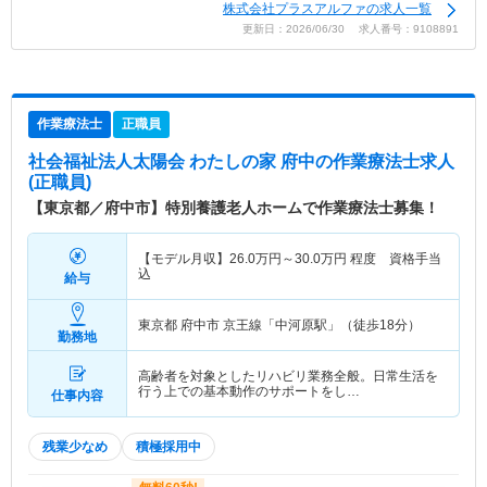
株式会社プラスアルファの求人一覧
更新日：2026/06/30 求人番号：9108891
作業療法士
正職員
社会福祉法人太陽会 わたしの家 府中
の作業療法士求人
(正職員)
【東京都／府中市】特別養護老人ホームで作業療法士募集！
【モデル月収】
26.0
万円～
30.0
万円
程度 資格手当
込
給与
東京都 府中市
京王線「中河原駅」（徒歩18分）
勤務地
高齢者を対象としたリハビリ業務全般。日常生活を
行う上での基本動作のサポートをし…
仕事内容
残業少なめ
積極採用中