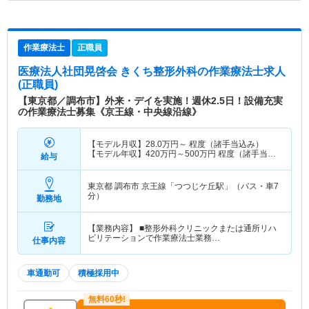
作業療法士
正職員
医療法人社団晃啓会 きくち整形外科
の作業療法士求人
(正職員)
【東京都／調布市】外来・デイを実施！週休2.5日！設備充実
の作業療法士募集《京王線・中央線沿線》
【モデル月収】
28.0
万円～
程度（諸手当込み）
【モデル年収】
420
万円～
500
万円
程度（諸手当込
給与
み）
東京都 調布市
京王線「つつじケ丘駅」（バス・車7
分）
勤務地
【業務内容】 ■整形外科クリニックまたは通所リハ
ビリテーションで作業療法士業務…
仕事内容
車通勤可
積極採用中