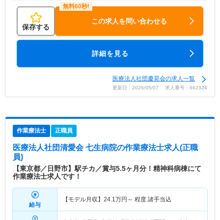
この求人を問い合わせる
保存する
詳細を見る
医療法人社団慶晃会の求人一覧
更新日：2026/05/07 求人番号：662324
作業療法士
正職員
医療法人社団清愛会 七生病院
の作業療法士求人(正職
員)
【東京都／日野市】駅チカ／賞与5.5ヶ月分！精神科病棟にて
作業療法士求人です！
【モデル月収】
24.1
万円～
程度 諸手当込
給与