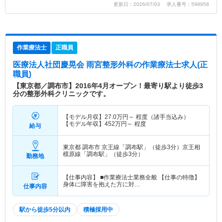
更新日：2026/07/03 求人番号：598958
作業療法士
正職員
医療法人社団慶晃会 雨宮整形外科
の作業療法士求人(正
職員)
【東京都／調布市】2016年4月オープン！最寄り駅より徒歩3
分の整形外科クリニックです。
【モデル月収】
27.0
万円～
程度（諸手当込み）
【モデル年収】
452
万円～
程度
給与
東京都 調布市
京王線「調布駅」（徒歩3分）京王相
模原線「調布駅」（徒歩3分）
勤務地
【仕事内容】 ■作業療法士業務全般 【仕事の特徴】
身体に障害を抱えた方に対…
仕事内容
駅から徒歩5分以内
積極採用中