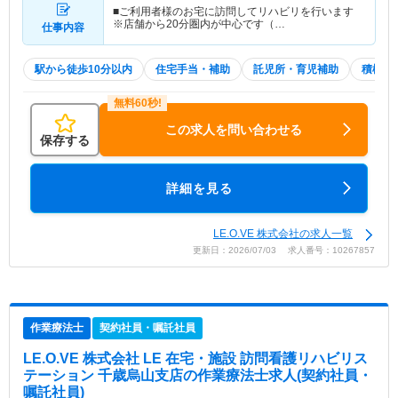
■ご利用者様のお宅に訪問してリハビリを行います
※店舗から20分圏内が中心です（…
仕事内容
駅から徒歩10分以内
住宅手当・補助
託児所・育児補助
積極採
この求人を問い合わせる
保存する
詳細を見る
LE.O.VE 株式会社の求人一覧
更新日：2026/07/03 求人番号：10267857
作業療法士
契約社員・嘱託社員
LE.O.VE 株式会社 LE 在宅・施設 訪問看護リハビリス
テーション 千歳烏山支店
の作業療法士求人(契約社員・
嘱託社員)