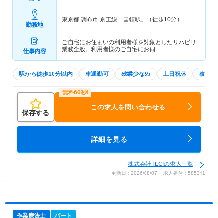
470
万円
程度（諸手当込み） 程度 諸手当込み
東京都 調布市
京王線「国領駅」（徒歩10分）
勤務地
ご自宅にお住まいの利用者様を対象としたリハビリ
業務全般。利用者様のご自宅にお伺…
仕事内容
駅から徒歩10分以内
車通勤可
残業少なめ
土日祝休
積極採
この求人を問い合わせる
保存する
詳細を見る
株式会社TLCIの求人一覧
更新日：2026/08/07 求人番号：585341
作業療法士
パート