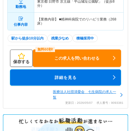
東京都 日野市
京王線「平山城址公園駅」（徒歩8
分）
勤務地
【業務内容】 ■精神科病院でのリハビリ業務（268
床）
仕事内容
駅から徒歩10分以内
残業少なめ
積極採用中
この求人を問い合わせる
保存する
詳細を見る
医療法人社団清愛会 七生病院の求人一
覧
更新日：2026/05/07 求人番号：9093381