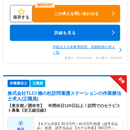
この求人を問い合わせる
保存する
詳細を見る
学校法人日本教育財団 首都医校の求人
一覧
更新日：2025/01/14 求人番号：9049374
作業療法士
正職員
株式会社TLCI 楠の杜訪問看護ステーション
の作業療法
士求人(正職員)
【東京都／調布市】 年間休日120日以上！訪問でのセラピス
ト募集《京王線沿線》
【モデル月収】
30.0
万円～
40.0
万円
程度（諸手当込
み） 程度 諸手当込み 【モデル年収】
360
万円～
給与