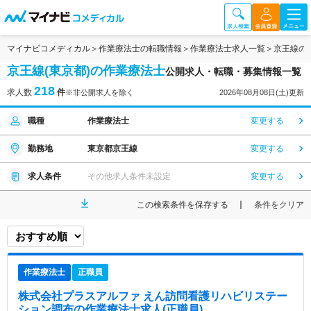
マイナビコメディカル
作業療法士の転職情報
作業療法士求人一覧
京王線の
京王線(東京都)の作業療法士
公開求人・転職・募集情報一覧
218
求人数
件
※非公開求人を除く
2026年08月08日(土)更新
職種
作業療法士
変更する
勤務地
東京都京王線
変更する
求人条件
その他求人条件未設定
変更する
この検索条件を保存する
条件をクリア
作業療法士
正職員
株式会社プラスアルファ えん訪問看護リハビリステー
ション調布
の作業療法士求人(正職員)