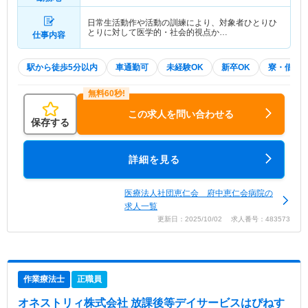
日常生活動作や活動の訓練により、対象者ひとりひ
とりに対して医学的・社会的視点か…
仕事内容
駅から徒歩5分以内
車通勤可
未経験OK
新卒OK
寮・借り
この求人を問い合わせる
保存する
詳細を見る
医療法人社団恵仁会 府中恵仁会病院の
求人一覧
更新日：2025/10/02 求人番号：483573
作業療法士
正職員
オネストリィ株式会社 放課後等デイサービスはぴねす