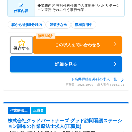
◆業務内容 整形外科外来での運動器リハビリテーシ
ョン業務 それに伴う事務作業 …
仕事内容
駅から徒歩5分以内
残業少なめ
積極採用中
この求人を問い合わせる
保存する
詳細を見る
下高井戸整形外科の求人一覧
更新日：2025/10/02 求人番号：9151791
作業療法士
正職員
株式会社グッドパートナーズ グッド訪問看護ステーシ
ョン調布
の作業療法士求人(正職員)