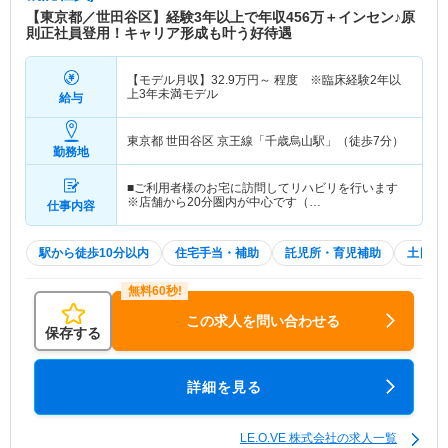
【東京都／世田谷区】経験3年以上で年収456万＋インセン♪原
則正社員登用！キャリア形成も叶う好待遇
【モデル月収】
32.9
万円～
程度 ※臨床経験2年以
上3年未満モデル
給与
東京都 世田谷区
京王線「千歳烏山駅」（徒歩7分）
勤務地
■ご利用者様のお宅に訪問してリハビリを行います
※店舗から20分圏内が中心です（…
仕事内容
駅から徒歩10分以内
住宅手当・補助
託児所・育児補助
土日祝
この求人を問い合わせる
保存する
詳細を見る
LE.O.VE 株式会社の求人一覧