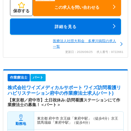
この求人を問い合わせる
保存する
詳細を見る
医療法人社団大和会 多摩川病院の求人
一覧
更新日：2026/06/25 求人番号：9722661
作業療法士
パート
株式会社ワイズメディカルサポート ワイズ訪問看護リ
ハビリステーション府中
の作業療法士求人(パート)
【東京都／府中市】土日祝休み♪訪問看護ステーションにて作
業療法士の募集！＜パート＞
東京都 府中市
京王線「東府中駅」（徒歩4分）京王
競馬場線「東府中駅」（徒歩4分）
勤務地