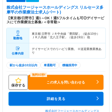
株式会社フージャースホールディングス リルセーヌ多
摩平
の作業療法士求人(パート)
【東京都/日野市】週1～OK！週5フルタイムも可◎デイサービ
スにて作業療法士募集♪＜非常勤＞
東京都 日野市
ＪＲ中央線「豊田駅」（徒歩10分）
ＪＲ八高線「北八王子駅」（徒歩19分） 他
勤務地
デイサービスでのリハビリ業務。 ※送迎業務業務あ
り
仕事内容
駅から徒歩10分以内
車通勤可
積極採用中
この求人を問い合わせる
保存する
詳細を見る
株式会社フージャースホールディングス