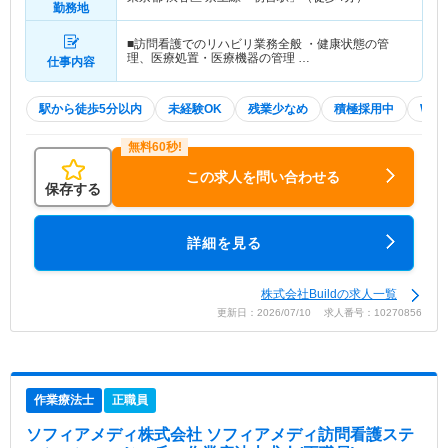
勤務地
■訪問看護でのリハビリ業務全般 ・健康状態の管
理、医療処置・医療機器の管理 …
仕事内容
駅から徒歩5分以内
未経験OK
残業少なめ
積極採用中
WE
この求人を問い合わせる
保存する
詳細を見る
株式会社Buildの求人一覧
更新日：2026/07/10 求人番号：10270856
作業療法士
正職員
ソフィアメディ株式会社 ソフィアメディ訪問看護ステ