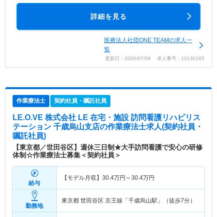
詳細を見る
医療法人社団ONE TEAMの求人一
覧
更新日：2026/07/09 求人番号：10130165
作業療法士
契約社員・嘱託社員
LE.O.VE 株式会社 LE 在宅・施設 訪問看護リハビリス
テーション 千歳烏山支店
の作業療法士求人(契約社員・
嘱託社員)
【東京都／世田谷区】週休三日制★大手訪問看護で安心の研修
体制☆作業療法士募集＜契約社員＞
【モデル月収】
30.4
万円～
30.4
万円
給与
東京都 世田谷区
京王線「千歳烏山駅」（徒歩7分）
勤務地