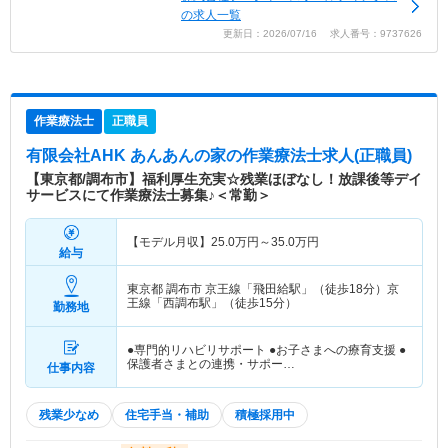
の求人一覧
更新日：2026/07/16 求人番号：9737626
作業療法士
正職員
有限会社AHK あんあんの家
の作業療法士求人(正職員)
【東京都/調布市】福利厚生充実☆残業ほぼなし！放課後等デイ
サービスにて作業療法士募集♪＜常勤＞
【モデル月収】
25.0
万円～
35.0
万円
給与
東京都 調布市
京王線「飛田給駅」（徒歩18分）京
王線「西調布駅」（徒歩15分）
勤務地
●専門的リハビリサポート ●お子さまへの療育支援 ●
保護者さまとの連携・サポー…
仕事内容
残業少なめ
住宅手当・補助
積極採用中