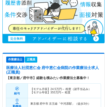
作業療法士
正職員
医療法人社団恵仁会 府中恵仁会病院
の作業療法士求人
(正職員)
【東京都／府中市】経験を積みたい作業療法士募集中！
【モデル月収】
24.5
万円～
程度（諸手当込み）
【モデル年収】
355
万円～
程度
給与
東京都 府中市
京王線「中河原駅」（徒歩3分）
勤務地