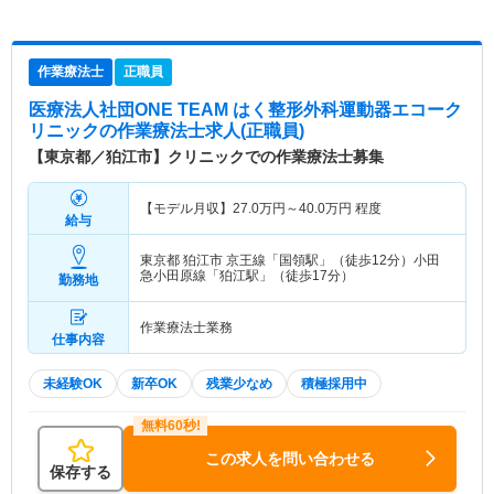
作業療法士
正職員
医療法人社団ONE TEAM はく整形外科運動器エコーク
リニック
の作業療法士求人(正職員)
【東京都／狛江市】クリニックでの作業療法士募集
【モデル月収】
27.0
万円～
40.0
万円
程度
給与
東京都 狛江市
京王線「国領駅」（徒歩12分）小田
急小田原線「狛江駅」（徒歩17分）
勤務地
作業療法士業務
仕事内容
未経験OK
新卒OK
残業少なめ
積極採用中
この求人を問い合わせる
保存する