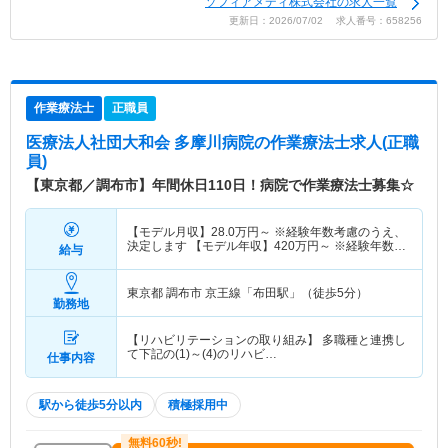
ソフィアメディ株式会社の求人一覧
更新日：2026/07/02 求人番号：658256
作業療法士
正職員
医療法人社団大和会 多摩川病院
の作業療法士求人(正職
員)
【東京都／調布市】年間休日110日！病院で作業療法士募集☆
【モデル月収】
28.0
万円～
※経験年数考慮のうえ、
決定します 【モデル年収】
420
万円～
※経験年数考
給与
慮のうえ、決定します
東京都 調布市
京王線「布田駅」（徒歩5分）
勤務地
【リハビリテーションの取り組み】 多職種と連携し
て下記の(1)～(4)のリハビ…
仕事内容
駅から徒歩5分以内
積極採用中