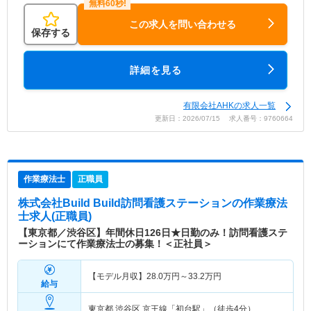
この求人を問い合わせる
保存する
詳細を見る
有限会社AHKの求人一覧
更新日：2026/07/15 求人番号：9760664
作業療法士
正職員
株式会社Build Build訪問看護ステーション
の作業療法
士求人(正職員)
【東京都／渋谷区】年間休日126日★日勤のみ！訪問看護ステ
ーションにて作業療法士の募集！＜正社員＞
【モデル月収】
28.0
万円～
33.2
万円
給与
東京都 渋谷区
京王線「初台駅」（徒歩4分）