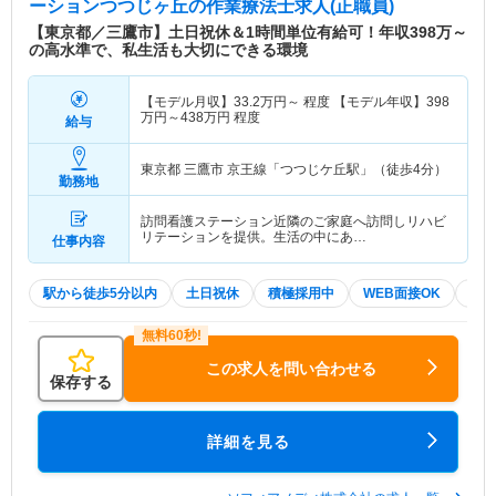
ーションつつじヶ丘
の作業療法士求人(正職員)
【東京都／三鷹市】土日祝休＆1時間単位有給可！年収398万～
の高水準で、私生活も大切にできる環境
【モデル月収】
33.2
万円～
程度 【モデル年収】
398
万円～
438
万円
程度
給与
東京都 三鷹市
京王線「つつじケ丘駅」（徒歩4分）
勤務地
訪問看護ステーション近隣のご家庭へ訪問しリハビ
リテーションを提供。生活の中にあ…
仕事内容
駅から徒歩5分以内
土日祝休
積極採用中
WEB面接OK
20
この求人を問い合わせる
保存する
詳細を見る