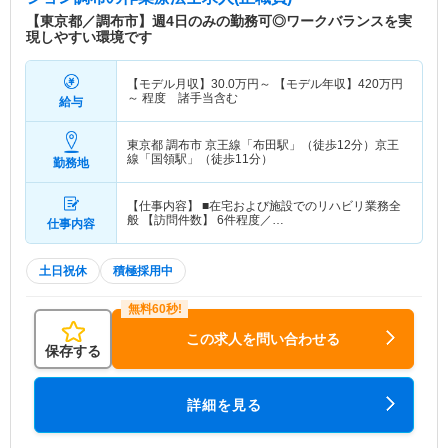
【東京都／調布市】週4日のみの勤務可◎ワークバランスを実
現しやすい環境です
【モデル月収】
30.0
万円～
【モデル年収】
420
万円
～
程度 諸手当含む
給与
東京都 調布市
京王線「布田駅」（徒歩12分）京王
線「国領駅」（徒歩11分）
勤務地
【仕事内容】 ■在宅および施設でのリハビリ業務全
般 【訪問件数】 6件程度／…
仕事内容
土日祝休
積極採用中
この求人を問い合わせる
保存する
詳細を見る