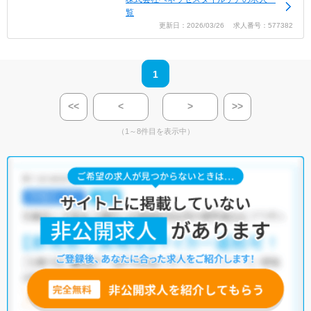
覧
更新日：2026/03/26 求人番号：577382
1
<<
<
>
>>
（1～8件目を表示中）