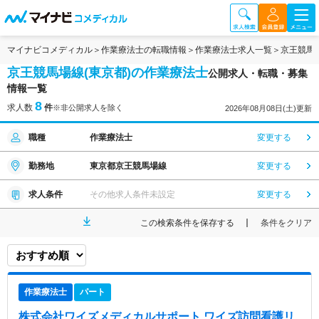
マイナビコメディカル
作業療法士の転職情報
作業療法士求人一覧
京王競馬
京王競馬場線(東京都)の作業療法士
公開求人・転職・募集
情報一覧
8
求人数
件
※非公開求人を除く
2026年08月08日(土)更新
職種
作業療法士
変更する
勤務地
東京都京王競馬場線
変更する
求人条件
その他求人条件未設定
変更する
この検索条件を保存する
条件をクリア
作業療法士
パート
株式会社ワイズメディカルサポート ワイズ訪問看護リ