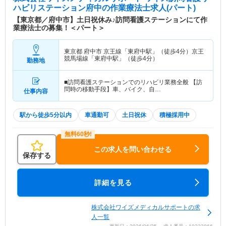
ハビリステーション府中
の作業療法士求人(パート)
【東京都／府中市】土日祝休み♪訪問看護ステーションにて作
業療法士の募集！＜パート＞
東京都 府中市
京王線「東府中駅」（徒歩4分）京王
競馬場線「東府中駅」（徒歩4分）
勤務地
■訪問看護ステーションでのリハビリ業務全般 【訪
問時の移動手段】車、バイク、自…
仕事内容
駅から徒歩5分以内
車通勤可
土日祝休
積極採用中
この求人を問い合わせる
保存する
詳細を見る
株式会社ワイズメディカルサポートの求
人一覧