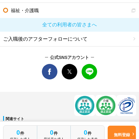
福祉・介護職
全ての利用者の皆さまへ
ご入職後のアフターフォローについて
公式SNSアカウント
関連サイト
マイナビDOCTOR
│
マイナビ看護師
│
マイナビ薬剤師
│
マイナビ保育士
0
0
0
件
件
件
運営会社
無料登録
保存した求人
最近見た求人
保存した条件
会社概要
│
ご利用規約
│
個人情報保護方針
│
サイトマップ
│
お問い合わせ