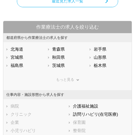
最近見た求人一覧
作業療法士の求人を絞り込む
都道府県から作業療法士の求人を探す
北海道
青森県
岩手県
宮城県
秋田県
山形県
福島県
茨城県
栃木県
群馬県
埼玉県
千葉県
もっと見る
東京都
神奈川県
新潟県
山梨県
長野県
富山県
仕事内容・施設形態から求人を探す
石川県
福井県
岐阜県
静岡県
病院
愛知県
介護福祉施設
三重県
滋賀県
クリニック
京都府
訪問リハビリ(在宅医療)
大阪府
兵庫県
企業
奈良県
保育園
和歌山県
鳥取県
小児リハビリ
島根県
整骨院
岡山県