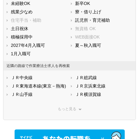
未経験OK
新卒OK
残業少なめ
寮・借り上げ
住宅手当・補助
託児所・育児補助
土日祝休
無資格 OK
積極採用中
WEB面接OK
2027年4月入職可
夏～秋入職可
1月入職可
近隣の路線で作業療法士求人を再検索
ＪＲ中央線
ＪＲ総武線
ＪＲ東海道本線(東京－熱海)
ＪＲ京浜東北線
ＪＲ山手線
ＪＲ横須賀線
ＪＲ南武線(川崎－立川)
ＪＲ武蔵野線
もっと見る
ＪＲ横浜線
ＪＲ青梅線
ＪＲ五日市線
ＪＲ八高線
ＪＲ東北本線(上野－盛岡)
ＪＲ常磐線(上野－仙台)
ＪＲ埼京線
ＪＲ高崎線