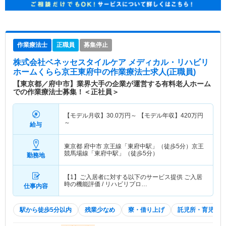
作業療法士
正職員
募集停止
株式会社ベネッセスタイルケア メディカル・リハビリ
ホームくらら京王東府中
の作業療法士求人(正職員)
【東京都／府中市】業界大手の企業が運営する有料老人ホーム
での作業療法士募集！＜正社員＞
【モデル月収】
30.0
万円～
【モデル年収】
420
万円
～
給与
東京都 府中市
京王線「東府中駅」（徒歩5分）京王
競馬場線「東府中駅」（徒歩5分）
勤務地
【1】ご入居者に対する以下のサービス提供 ご入居
時の機能評価 / リハビリプロ…
仕事内容
駅から徒歩5分以内
残業少なめ
寮・借り上げ
託児所・育児補助