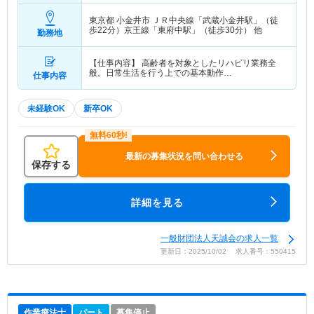
東京都 小金井市
ＪＲ中央線「武蔵小金井駅」（徒
歩22分）京王線「東府中駅」（徒歩30分） 他
勤務地
【仕事内容】 高齢者を対象としたリハビリ業務全
般。日常生活を行う上での基本動作…
仕事内容
未経験OK
新卒OK
最新の募集状況を問い合わせる
保存する
詳細を見る
一般財団法人天誠会の求人一覧
更新日：2025/10/02 求人番号：550415
作業療法士
パート
募集停止