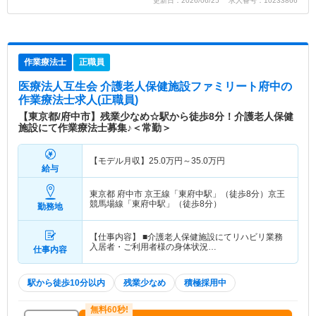
更新日：2026/06/25 求人番号：10233866
作業療法士
正職員
医療法人互生会 介護老人保健施設ファミリート府中
の
作業療法士求人(正職員)
【東京都/府中市】残業少なめ☆駅から徒歩8分！介護老人保健
施設にて作業療法士募集♪＜常勤＞
【モデル月収】
25.0
万円～
35.0
万円
給与
東京都 府中市
京王線「東府中駅」（徒歩8分）京王
競馬場線「東府中駅」（徒歩8分）
勤務地
【仕事内容】 ■介護老人保健施設にてリハビリ業務
入居者・ご利用者様の身体状況…
仕事内容
駅から徒歩10分以内
残業少なめ
積極採用中