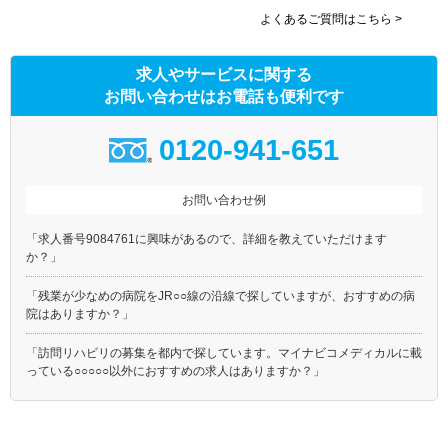
よくあるご質問はこちら >
東武大師線
京成本線
京成押上線
京成金町線
求人やサービスに関する
東京メトロ銀座線
東京メトロ丸ノ内線(池袋－
荻窪)
お問い合わせはお電話も便利です
東京メトロ日比谷線
東京メトロ東西線
0120-941-651
東京メトロ千代田線
東京メトロ有楽町線
東京メトロ半蔵門線
東京メトロ南北線
お問い合わせ例
東京メトロ副都心線
都営大江戸線
都営浅草線
都営三田線
「求人番号9084761に興味があるので、詳細を教えていただけます
都営新宿線
都電荒川線
か？」
都営日暮里・舎人ライナー
埼玉高速鉄道
「残業が少なめの病院をJR○○線の沿線で探していますが、おすすめの病
つくばエクスプレス
ゆりかもめ
院はありますか？」
多摩モノレール
東京モノレール
「訪問リハビリの募集を都内で探しています。マイナビコメディカルに載
東京臨海高速鉄道りんかい線
北総鉄道北総線
っている○○○○○以外におすすめの求人はありますか？」
ＪＲ上野東京ライン
京王新線