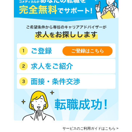
ＪＲ京葉線(東京－蘇我)
ＪＲ中央本線(東京－松本)
ＪＲ湘南新宿ライン線(赤羽
西武新宿線
－武蔵小杉)
西武池袋線
西武有楽町線
西武豊島線
西武国分寺線
西武多摩湖線
西武多摩川線
西武拝島線
ご登録はこちら
西武西武園線
西武山口線
京王線
京王相模原線
京王井の頭線
京王高尾線
京王動物園線
小田急小田原線
小田急多摩線
東急東横線
東急目黒線
東急田園都市線
東急大井町線
東急池上線
東急多摩川線
東急世田谷線
京急本線
京急空港線
東武東上線
サービスのご利用ガイドはこちら >
東武伊勢崎線
東武亀戸線