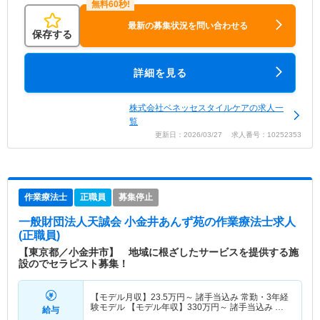
最新の募集状況を問い合わせる
保存する
詳細を見る
株式会社ベネッセスタイルケアの求人一
覧
更新日：2026/03/27 求人番号：10252353
作業療法士
正職員
募集停止
一般財団法人天誠会 小金井あんず苑
の作業療法士求人
(正職員)
【東京都／小金井市】 地域に根ざしたサービスを提供する施
設のでセラピスト募集！
【モデル月収】
23.5
万円～
諸手当込み 常勤・3年経
験モデル 【モデル年収】
330
万円～
諸手当込み 常
給与
勤・3年経験モデル