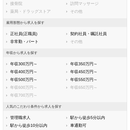
広島県
接骨院
山口県
訪問マッサージ
徳島県
香川県
薬局・ドラッグストア
愛媛県
その他
高知県
福岡県
佐賀県
長崎県
雇用形態から求人を探す
熊本県
大分県
宮崎県
正社員(正職員)
契約社員・嘱託社員
鹿児島県
沖縄県
非常勤・パート
その他
年収から求人を探す
年収300万円～
年収350万円～
年収400万円～
年収450万円～
年収500万円～
年収550万円～
年収600万円～
年収650万円～
年収700万円～
人気のこだわり条件から求人を探す
管理職求人
駅から徒歩5分以内
駅から徒歩10分以内
車通勤可