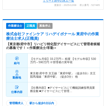
ミリート府中の求人一覧
更新日：2025/12/08 求人番号：527485
作業療法士
正職員
募集停止
株式会社ファインケア リハデイボナール 東府中
の作業
療法士求人(正職員)
【東京都/府中市】リハビリ特化型デイサービスにて管理者候補
の募集です！＜作業療法士/常勤＞
【モデル月収】
33.2
万円～
程度 【モデル年収】
530
万円～
590
万円
※管理者の実年収
給与
東京都 府中市
京王線「東府中駅」（徒歩3分）京王
競馬場線「東府中駅」（徒歩3分） 他
勤務地
【仕事内容】 ■デイサービスにて機能訓練指導員業
務全般 ■デイサービスにて管理…
仕事内容
管理職求人
駅から徒歩5分以内