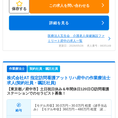
この求人を問い合わせる
保存する
詳細を見る
医療法人互生会 介護老人保健施設ファ
ミリート府中の求人一覧
更新日：2026/05/26 求人番号：9835149
作業療法士
契約社員・嘱託社員
株式会社AT 指定訪問看護アットリハ府中
の作業療法士
求人(契約社員・嘱託社員)
【東京都／府中市】土日祝日休み＆年間休日120日◎訪問看護
ステーションでのセラピスト募集！
【モデル月収】
30.0
万円～
30.0
万円
程度（諸手当込
み） 【モデル年収】
360
万円～
480
万円
程度 諸手
給与
当込み