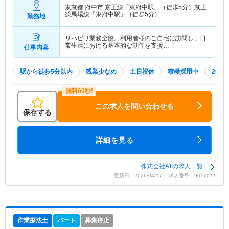
東京都 府中市
京王線「東府中駅」（徒歩5分）京王
競馬場線「東府中駅」（徒歩5分）
勤務地
リハビリ業務全般。利用者様のご自宅に訪問し、日
常生活における基本的な動作を支援…
仕事内容
駅から徒歩5分以内
残業少なめ
土日祝休
積極採用中
202
この求人を問い合わせる
保存する
詳細を見る
株式会社ATの求人一覧
更新日：2026/04/17 求人番号：9017011
作業療法士
パート
募集停止