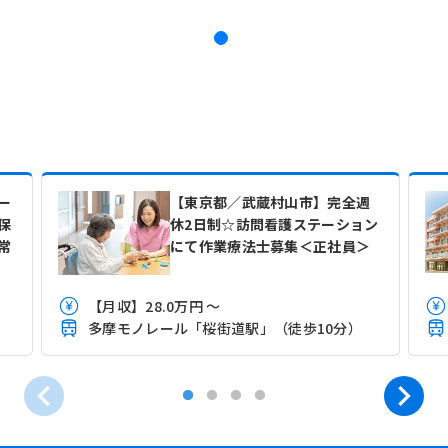
ー
【東京都／武蔵村山市】完全週
保
休2日制☆訪問看護ステーション
常
にて作業療法士募集＜正社員＞
【月収】28.0万円 ～
）
多摩モノレール「桜街道駅」（徒歩10分）