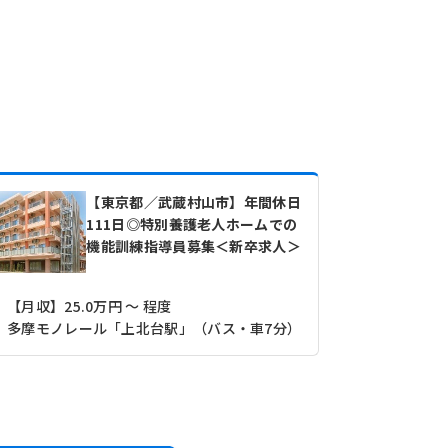
【東京都／武蔵村山市】年間休日
111日◎特別養護老人ホームでの
機能訓練指導員募集＜新卒求人＞
【月収】25.0万円 ～ 程度
多摩モノレール「上北台駅」（バス・車7分）
【その他】16