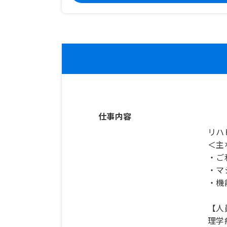
仕事内容
リハ
＜主
・ご
・マ
・機
【人
理学