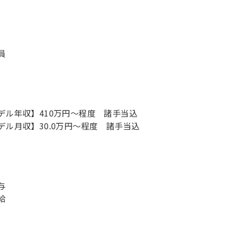
員
デル年収】410万円〜程度 諸手当込
デル月収】30.0万円〜程度 諸手当込
与
給