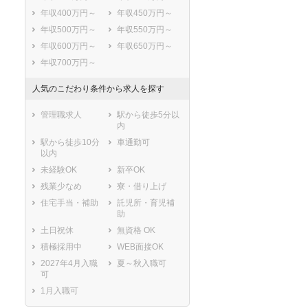
年収400万円～
年収450万円～
年収500万円～
年収550万円～
年収600万円～
年収650万円～
年収700万円～
人気のこだわり条件から求人を探す
管理職求人
駅から徒歩5分以
内
駅から徒歩10分
車通勤可
以内
未経験OK
新卒OK
残業少なめ
寮・借り上げ
住宅手当・補助
託児所・育児補
助
土日祝休
無資格 OK
積極採用中
WEB面接OK
2027年4月入職
夏～秋入職可
可
1月入職可