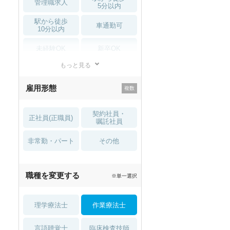
管理職求人
5分以内
駅から徒歩
車通勤可
10分以内
未経験OK
新卒OK
もっと見る
残業少なめ
寮・借り上げ
雇用形態
託児所・
住宅手当・補助
育児補助
契約社員・
正社員(正職員)
土日祝休
無資格 OK
嘱託社員
非常勤・パート
積極採用中
WEB面接OK
その他
2027年4月入職可
夏～秋入職可
職種を変更する
※単一選択
1月入職可
理学療法士
作業療法士
言語聴覚士
臨床検査技師