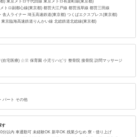
都)
東京メトロ千代田線
東京メトロ有楽町線(東京都)
メトロ副都心線(東京都)
都営大江戸線
都営浅草線
都営三田線
・舎人ライナー
埼玉高速鉄道(東京都)
つくばエクスプレス(東京都)
東京臨海高速鉄道りんかい線
北総鉄道北総線(東京都)
(在宅医療)
企業
保育園
小児リハビリ
整骨院
接骨院
訪問マッサージ
・パート
その他
探す
0分以内
車通勤可
未経験OK
新卒OK
残業少なめ
寮・借り上げ