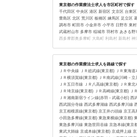
東京都の作業療法士求人を市区町村で探す
千代田区
中央区
港区
新宿区
文京区
台東区
豊島区
北区
荒川区
板橋区
練馬区
足立区
調布市
町田市
小金井市
小平市
日野市
東村
武蔵村山市
多摩市
稲城市
羽村市
あきる野
西多摩郡奥多摩町
大島町
利島村
新島村
神
東京都の作業療法士求人を路線で探す
ＪＲ中央線
ＪＲ総武線(東京都)
ＪＲ東海道本
ＪＲ横須賀線(東京都)
ＪＲ南武線(川崎－立川
ＪＲ五日市線
ＪＲ八高線(東京都)
ＪＲ東北本
ＪＲ埼京線(東京都)
ＪＲ高崎線(東京都)
ＪＲ
ＪＲ湘南新宿ライン線(赤羽－武蔵小杉)
西
西武国分寺線
西武多摩湖線
西武多摩川線
京王相模原線(東京都)
京王井の頭線
京王高
小田急多摩線(東京都)
東急東横線(東京都)
東急多摩川線
東急世田谷線
京急本線(東京都
東武大師線
京成本線(東京都)
京成押上線
京