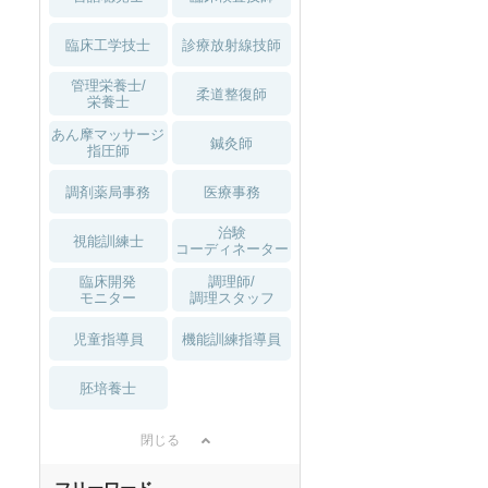
臨床工学技士
診療放射線技師
管理栄養士/
柔道整復師
栄養士
あん摩マッサージ
鍼灸師
指圧師
調剤薬局事務
医療事務
治験
視能訓練士
コーディネーター
臨床開発
調理師/
モニター
調理スタッフ
児童指導員
機能訓練指導員
胚培養士
閉じる