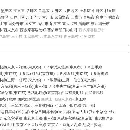
墨田区
江東区
品川区
目黒区
大田区
世田谷区
渋谷区
中野区
杉並区
葛飾区
江戸川区
八王子市
立川市
武蔵野市
三鷹市
青梅市
府中市
昭島市
山市
国分寺市
国立市
福生市
狛江市
東大和市
清瀬市
東久留米市
市
西東京市
西多摩郡瑞穂町
西多摩郡日の出町
西多摩郡檜原村
津島村
三宅村
御蔵島村
八丈島八丈町
青ヶ島村
小笠原村
線(東京－熱海)(東京都)
ＪＲ京浜東北線(東京都)
ＪＲ山手線
)(東京都)
ＪＲ武蔵野線(東京都)
ＪＲ横浜線(東京都)
ＪＲ青梅線
線(上野－盛岡)(東京都)
ＪＲ常磐線(上野－仙台)(東京都)
京葉線(東京－蘇我)(東京都)
ＪＲ中央本線(東京－松本)(東京都)
武新宿線(東京都)
西武池袋線(東京都)
西武有楽町線
西武豊島線
西武拝島線
西武西武園線
西武山口線(東京都)
京王線
尾線
京王競馬場線
京王動物園線
小田急小田原線(東京都)
東急目黒線(東京都)
東急田園都市線(東京都)
東急大井町線
東急池上線
)
京急空港線
東武東上線(東京都)
東武伊勢崎線(東京都)
東武亀戸線
成金町線
東京メトロ銀座線
東京メトロ丸ノ内線(池袋－荻窪)