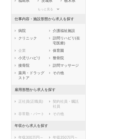
福島県
茨城県
栃木県
セラピスト
セラピスト
群馬県
埼玉県
千葉県
もっと見る
ートダ
世の中の需要の高まりととも
ワークライフバランス重視派
東京都
神奈川県
新潟県
仕事内容・施設形態から求人を探す
スト向け
に増加傾向の「介護施設」求
の方へ！なぜ120日が基準？
山梨県
長野県
富山県
人をご紹介！
数え方も解説
石川県
福井県
岐阜県
病院
介護福祉施設
静岡県
愛知県
三重県
クリニック
訪問リハビリ(在
宅医療)
滋賀県
京都府
大阪府
企業
保育園
兵庫県
奈良県
和歌山県
小児リハビリ
整骨院
鳥取県
島根県
岡山県
接骨院
訪問マッサージ
広島県
山口県
徳島県
薬局・ドラッグ
その他
香川県
愛媛県
高知県
ストア
福岡県
佐賀県
長崎県
雇用形態から求人を探す
熊本県
大分県
宮崎県
鹿児島県
沖縄県
正社員(正職員)
契約社員・嘱託
社員
非常勤・パート
その他
年収から求人を探す
年収300万円～
年収350万円～