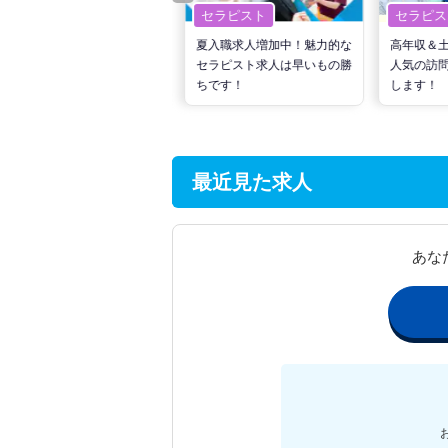
セラピスト
セラピスト
セラピス
転職で高収入を狙う！計画的
夏入職求人増加中！魅力的な
高年収＆
な活動でPTの好条件求人を
セラピスト求人は早いもの勝
人気の訪
見つけるには？
ちです！
します！
最近見た求人
あな