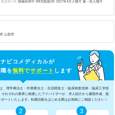
無資格 OK
積極採用中
WEB面接OK
2027年4月入職可
夏～秋入職可
県
山梨県
イナビコメディカルが
転職を
無料
で
サポート
します
は、理学療法士・作業療法士・言語聴覚士・臨床検査技師・臨床工学技
、それぞれの業界に精通したアドバイザーが、求人紹介から書類作成、面
サポートいたします。転職活動をはじめる際はお気軽にご相談ください！
2
3