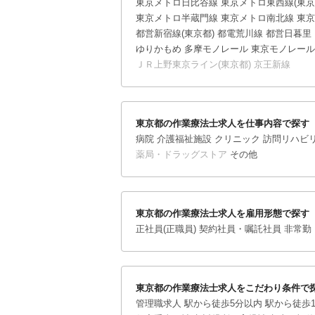
東京メトロ日比谷線
東京メトロ東西線(東京
東京メトロ半蔵門線
東京メトロ南北線
東京
都営新宿線(東京都)
都電荒川線
都営日暮里
ゆりかもめ
多摩モノレール
東京モノレール
ＪＲ上野東京ライン(東京都)
京王新線
東京都の作業療法士求人を仕事内容で探す
病院
介護福祉施設
クリニック
訪問リハビリ
薬局・ドラッグストア
その他
東京都の作業療法士求人を雇用形態で探す
正社員(正職員)
契約社員・嘱託社員
非常勤
東京都の作業療法士求人をこだわり条件で
管理職求人
駅から徒歩5分以内
駅から徒歩1