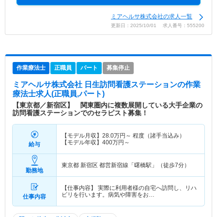
ミアヘルサ株式会社の求人一覧
更新日：2025/10/01 求人番号：555200
作業療法士
正職員
パート
募集停止
ミアヘルサ株式会社 日生訪問看護ステーション
の作業
療法士求人(正職員,パート)
【東京都／新宿区】 関東圏内に複数展開している大手企業の
訪問看護ステーションでのセラピスト募集！
【モデル月収】
28.0
万円～
程度（諸手当込み）
【モデル年収】
400
万円～
給与
東京都 新宿区
都営新宿線「曙橋駅」（徒歩7分）
勤務地
【仕事内容】 実際に利用者様の自宅へ訪問し、リハ
ビリを行います。病気や障害をお…
仕事内容