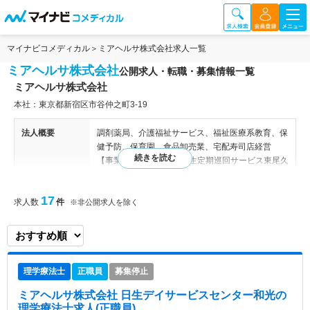
マイナビコメディカル
ミアヘルサ株式会社求人一覧
ミアヘルサ株式会社
公開求人・転職・募集情報一覧
ミアヘルサ株式会社
本社：東京都新宿区市谷仲之町3-19
法人概要
調剤薬局、介護福祉サービス、福祉医療系教育、保
健予防、保育園、食品卸売業、宅配寿司店経営
【事業所】 【東京】 ■日生定期巡回サービス東尾久
（2014/6 OPEN） 東京都荒川区東尾久3-31-6
久五ビル２F ■日生定期巡回サービス板橋（2014
17
求人数
件
OPEN） 東京都板橋区南常盤台1-22-7サンシュウビ
※非公開求人を除く
ル201 ■日生定期巡回サービス練馬（2013 OPE
N） 東京都練馬区練馬1-6-3 篠田ビル306 【埼
玉】 ■日生定期巡回サービス浦和 埼玉県さいたま市
浦和区東高砂町27－12 ■日生定期巡回サービス八
理学療法士
正職員
募集停止
潮 埼玉県八潮市大字二丁目52-3 シノダハイツIII 10
3 【千葉】 ■日生定期巡回サービス浦安 千葉県浦安
ミアヘルサ株式会社 日生デイサービスセンター和光
の
市猫実4-18-34 井上ビル301
理学療法士求人(正職員)