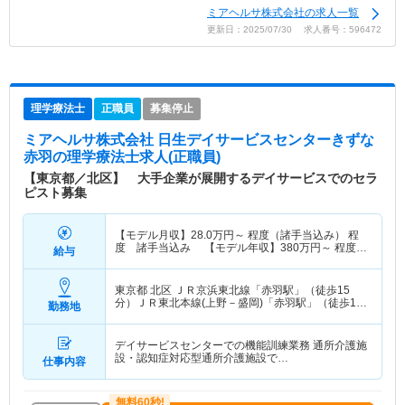
ミアヘルサ株式会社の求人一覧
更新日：2025/07/30 求人番号：596472
理学療法士
正職員
募集停止
ミアヘルサ株式会社 日生デイサービスセンターきずな
赤羽
の理学療法士求人(正職員)
【東京都／北区】 大手企業が展開するデイサービスでのセラ
ピスト募集
【モデル月収】
28.0
万円～
程度（諸手当込み） 程
度 諸手当込み 【モデル年収】
380
万円～
程度
給与
（諸手当込み） 程度 諸手当込み
東京都 北区
ＪＲ京浜東北線「赤羽駅」（徒歩15
分）ＪＲ東北本線(上野－盛岡)「赤羽駅」（徒歩15
勤務地
分） 他
デイサービスセンターでの機能訓練業務 通所介護施
設・認知症対応型通所介護施設で…
仕事内容