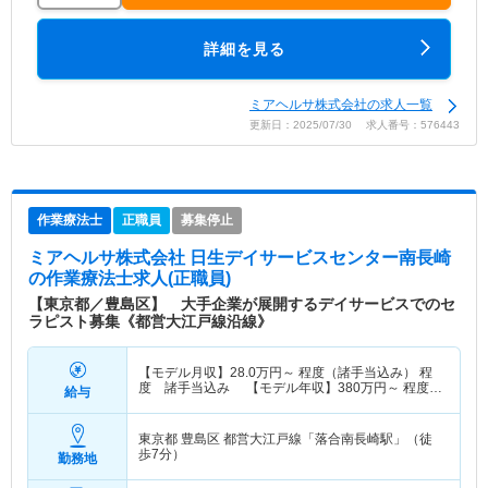
詳細を見る
ミアヘルサ株式会社の求人一覧
更新日：2025/07/30 求人番号：576443
作業療法士
正職員
募集停止
ミアヘルサ株式会社 日生デイサービスセンター南長崎
の作業療法士求人(正職員)
【東京都／豊島区】 大手企業が展開するデイサービスでのセ
ラピスト募集《都営大江戸線沿線》
【モデル月収】
28.0
万円～
程度（諸手当込み） 程
度 諸手当込み 【モデル年収】
380
万円～
程度
給与
（諸手当込み） 程度 諸手当込み
東京都 豊島区
都営大江戸線「落合南長崎駅」（徒
歩7分）
勤務地