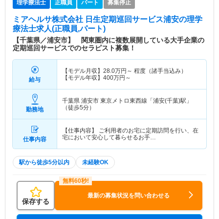
理学療法士
正職員
パート
募集停止
ミアヘルサ株式会社 日生定期巡回サービス浦安
の理学
療法士求人(正職員,パート)
【千葉県／浦安市】 関東圏内に複数展開している大手企業の
定期巡回サービスでのセラピスト募集！
【モデル月収】
28.0
万円～
程度（諸手当込み）
【モデル年収】
400
万円～
給与
千葉県 浦安市
東京メトロ東西線「浦安(千葉)駅」
（徒歩5分）
勤務地
【仕事内容】 ご利用者のお宅に定期訪問を行い、在
宅において安心して暮らせるお手…
仕事内容
駅から徒歩5分以内
未経験OK
最新の募集状況を問い合わせる
保存する