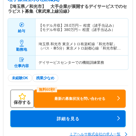
【埼玉県／和光市】 大手企業が展開するデイサービスでのセ
特色
ミアヘルサ株式会社は、ミッションとして「少子高
ラピスト募集《東武東上線沿線》
齢化社会の課題に挑戦し、地域社会を明るく元気に
する。」を掲げ、保健・医療・介護・福祉を繋ぐ
【モデル月収】
28.0
万円～
程度（諸手当込み）
『地域包括ケア』の実現を目指し幅広い事業を展開
【モデル年収】
380
万円～
程度（諸手当込み）
給与
しております。各事業部ごとに研修・教育制度を充
実させ、各分野のプロフェッショナルへの道を着実
埼玉県 和光市
東京メトロ有楽町線「和光市駅」
に歩んで頂けるよう取り組んでいます。 2011年に
（バス・車5分）東京メトロ副都心線「和光市駅」
勤務地
は、全国に先駆けて『地域包括ケアシステム』構築
（バス・車5分） 他
を推進してきた埼玉県和光市にサービス付高齢者向
け住宅「ミアヘルサオアシス和光」を開設していま
デイサービスセンターでの機能訓練業務
仕事内容
す、国土交通省「高齢者等居住安定化モデル」に
「ミアヘルサオアシス和光」が選ばれました。これ
未経験OK
残業少なめ
までの各事業での経験を生かした新しい時代を牽引
する医療・介護の包括ケア住宅です。施設内だけで
なく地域の方に対しても、多様なサービスを通して
最新の募集状況を問い合わせる
貢献していきます。
保存する
詳細を見る
ミアヘルサ株式会社の求人一覧