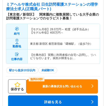
ミアヘルサ株式会社 日生訪問看護ステーション
の理学
療法士求人(正職員,パート)
【東京都／新宿区】 関東圏内に複数展開している大手企業の
訪問看護ステーションでのセラピスト募集！
【モデル月収】
28.0
万円～
程度（諸手当込み）
【モデル年収】
400
万円～
給与
東京都 新宿区
都営新宿線「曙橋駅」（徒歩7分）
勤務地
【仕事内容】 実際に利用者様の自宅へ訪問し、リハ
ビリを行います。病気や障害をお…
仕事内容
駅から徒歩10分以内
未経験OK
最新の募集状況を問い合わせる
保存する
詳細を見る