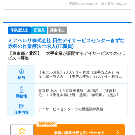
更新日：2026/02/06 求人番号：652739
作業療法士
正職員
募集停止
ミアヘルサ株式会社 日生デイサービスセンターきずな
赤羽
の作業療法士求人(正職員)
【東京都／北区】 大手企業が展開するデイサービスでのセラ
ピスト募集
【モデル月収】
28.0
万円～
程度（諸手当込み） 程
度 諸手当込み 【モデル年収】
380
万円～
程度
給与
（諸手当込み） 程度 諸手当込み
東京都 北区
ＪＲ京浜東北線「赤羽駅」（徒歩15
分）ＪＲ東北本線(上野－盛岡)「赤羽駅」（徒歩15
勤務地
分） 他
デイサービスセンターでの機能訓練業務
仕事内容
最新の募集状況を問い合わせる