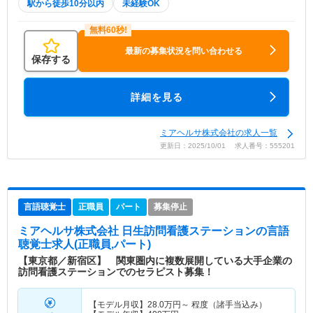
駅から徒歩10分以内
未経験OK
最新の募集状況を問い合わせる
保存する
詳細を見る
ミアヘルサ株式会社の求人一覧
更新日：2025/10/01 求人番号：555201
言語聴覚士
正職員
パート
募集停止
ミアヘルサ株式会社 日生訪問看護ステーション
の言語
聴覚士求人(正職員,パート)
【東京都／新宿区】 関東圏内に複数展開している大手企業の
訪問看護ステーションでのセラピスト募集！
【モデル月収】
28.0
万円～
程度（諸手当込み）