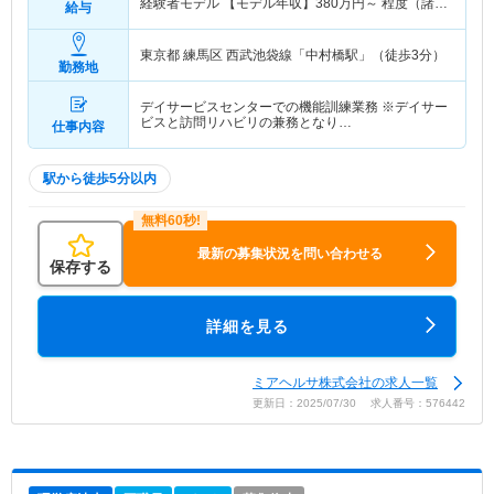
経験者モデル 【モデル年収】
380
万円～
程度（諸手
給与
当込み）
東京都 練馬区
西武池袋線「中村橋駅」（徒歩3分）
勤務地
デイサービスセンターでの機能訓練業務 ※デイサー
ビスと訪問リハビリの兼務となり…
仕事内容
駅から徒歩5分以内
最新の募集状況を問い合わせる
保存する
詳細を見る
ミアヘルサ株式会社の求人一覧
更新日：2025/07/30 求人番号：576442