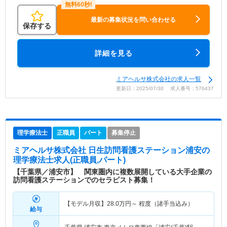
最新の募集状況を問い合わせる
保存する
詳細を見る
ミアヘルサ株式会社の求人一覧
更新日：2025/07/30 求人番号：576437
理学療法士
正職員
パート
募集停止
ミアヘルサ株式会社 日生訪問看護ステーション浦安
の
理学療法士求人(正職員,パート)
【千葉県／浦安市】 関東圏内に複数展開している大手企業の
訪問看護ステーションでのセラピスト募集！
【モデル月収】
28.0
万円～
程度（諸手当込み）
給与