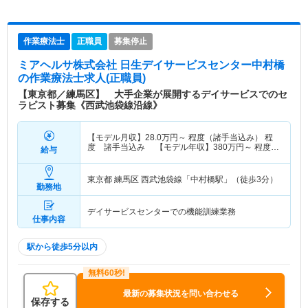
作業療法士
正職員
募集停止
ミアヘルサ株式会社 日生デイサービスセンター中村橋
の作業療法士求人(正職員)
【東京都／練馬区】 大手企業が展開するデイサービスでのセ
ラピスト募集《西武池袋線沿線》
【モデル月収】
28.0
万円～
程度（諸手当込み） 程
度 諸手当込み 【モデル年収】
380
万円～
程度
給与
（諸手当込み） 程度 諸手当込み
東京都 練馬区
西武池袋線「中村橋駅」（徒歩3分）
勤務地
デイサービスセンターでの機能訓練業務
仕事内容
駅から徒歩5分以内
最新の募集状況を問い合わせる
保存する