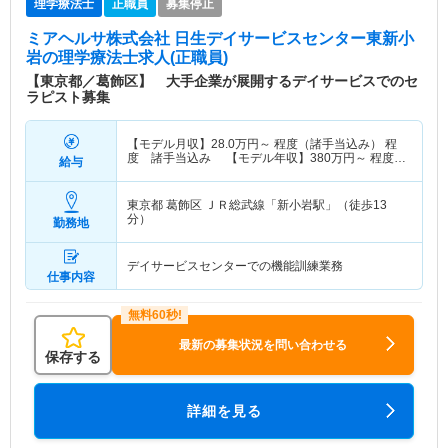
理学療法士
正職員
募集停止
ミアヘルサ株式会社 日生デイサービスセンター東新小
岩
の理学療法士求人(正職員)
【東京都／葛飾区】 大手企業が展開するデイサービスでのセ
ラピスト募集
【モデル月収】
28.0
万円～
程度（諸手当込み） 程
度 諸手当込み 【モデル年収】
380
万円～
程度
給与
（諸手当込み） 程度 諸手当込み
東京都 葛飾区
ＪＲ総武線「新小岩駅」（徒歩13
分）
勤務地
デイサービスセンターでの機能訓練業務
仕事内容
最新の募集状況を問い合わせる
保存する
詳細を見る