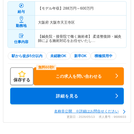
【モデル年収】
288
万円～
600
万円
給与
大阪府 大阪市天王寺区
勤務地
【鍼灸院・接骨院で働く施術者】 柔道整復師・鍼灸
師による施術対応をお任せいたし…
仕事内容
駅から徒歩5分以内
未経験OK
新卒OK
積極採用中
この求人を問い合わせる
保存する
詳細を見る
名称非公開 ※詳細はお問合せください
更新日：2026/05/13 求人番号：9689933