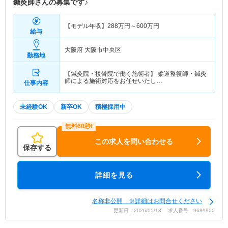
鍼灸師さんの募集です♪
【モデル年収】
288
万円～
600
万円
給与
大阪府 大阪市中央区
勤務地
【鍼灸院・接骨院で働く施術者】 柔道整復師・鍼灸
師による施術対応をお任せいたし…
仕事内容
未経験OK
新卒OK
積極採用中
この求人を問い合わせる
保存する
詳細を見る
名称非公開 ※詳細はお問合せください
更新日：2026/05/13 求人番号：9689900