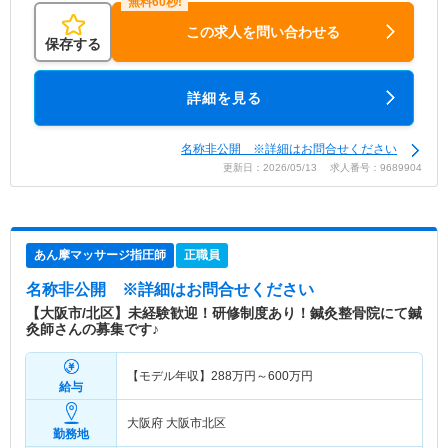
この求人を問い合わせる
保存する
詳細を見る
名称非公開 ※詳細はお問合せください
更新日：2026/05/13 求人番号：9689904
あん摩マッサージ指圧師
正職員
名称非公開
※詳細はお問合せください
【大阪市/北区】未経験歓迎！研修制度あり！鍼灸整骨院にて鍼
灸師さんの募集です♪
【モデル年収】
288
万円～
600
万円
給与
大阪府 大阪市北区
勤務地