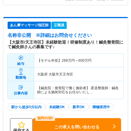
あん摩マッサージ指圧師
正職員
名称非公開
※詳細はお問合せください
【大阪市/天王寺区】未経験歓迎！研修制度あり！鍼灸整骨院に
て鍼灸師さんの募集です♪
【モデル年収】
288
万円～
600
万円
給与
大阪府 大阪市天王寺区
勤務地
【鍼灸院・接骨院で働く施術者】 柔道整復師・鍼灸
師による施術対応をお任せいたし…
仕事内容
駅から徒歩5分以内
未経験OK
新卒OK
積極採用中
この求人を問い合わせる
保存する