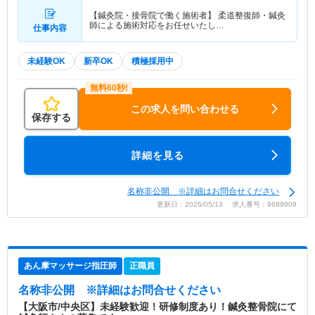
【鍼灸院・接骨院で働く施術者】 柔道整復師・鍼灸
師による施術対応をお任せいたし…
仕事内容
未経験OK
新卒OK
積極採用中
この求人を問い合わせる
保存する
詳細を見る
名称非公開 ※詳細はお問合せください
更新日：2026/05/13 求人番号：9689909
あん摩マッサージ指圧師
正職員
名称非公開
※詳細はお問合せください
【大阪市/中央区】未経験歓迎！研修制度あり！鍼灸整骨院にて