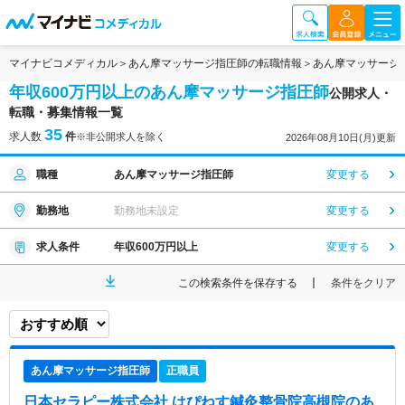
マイナビコメディカル
あん摩マッサージ指圧師の転職情報
あん摩マッサージ
年収600万円以上のあん摩マッサージ指圧師
公開求人・
転職・募集情報一覧
35
求人数
件
※非公開求人を除く
2026年08月10日(月)更新
職種
あん摩マッサージ指圧師
変更する
勤務地
勤務地未設定
変更する
求人条件
年収600万円以上
変更する
この検索条件を保存する
条件をクリア
あん摩マッサージ指圧師
正職員
日本セラピー株式会社 はぴねす鍼灸整骨院高槻院
のあ