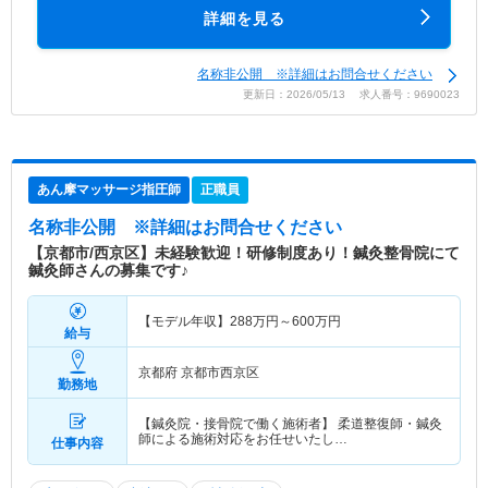
詳細を見る
名称非公開 ※詳細はお問合せください
更新日：2026/05/13 求人番号：9690023
あん摩マッサージ指圧師
正職員
名称非公開
※詳細はお問合せください
【京都市/西京区】未経験歓迎！研修制度あり！鍼灸整骨院にて
鍼灸師さんの募集です♪
【モデル年収】
288
万円～
600
万円
給与
京都府 京都市西京区
勤務地
【鍼灸院・接骨院で働く施術者】 柔道整復師・鍼灸
師による施術対応をお任せいたし…
仕事内容