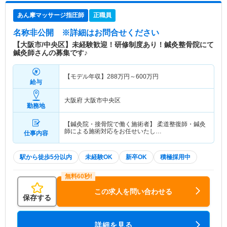
あん摩マッサージ指圧師
正職員
名称非公開
※詳細はお問合せください
【大阪市/中央区】未経験歓迎！研修制度あり！鍼灸整骨院にて
鍼灸師さんの募集です♪
【モデル年収】
288
万円～
600
万円
給与
大阪府 大阪市中央区
勤務地
【鍼灸院・接骨院で働く施術者】 柔道整復師・鍼灸
師による施術対応をお任せいたし…
仕事内容
駅から徒歩5分以内
未経験OK
新卒OK
積極採用中
この求人を問い合わせる
保存する
詳細を見る