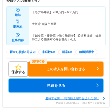
灸師さんの募集です♪
【モデル年収】
288
万円～
600
万円
給与
大阪府 大阪市西区
勤務地
【鍼灸院・接骨院で働く施術者】 柔道整復師・鍼灸
師による施術対応をお任せいたし…
仕事内容
駅から徒歩5分以内
未経験OK
新卒OK
積極採用中
この求人を問い合わせる
保存する
詳細を見る
名称非公開 ※詳細はお問合せください
更新日：2026/05/13 求人番号：9689962