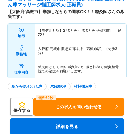
ん摩マッサージ指圧師求人(正職員)
【大阪府/高槻市】勤務しながらの通学OK！！鍼灸師さんの募
集です♪
【モデル月収】
27.0
万円～
70.0
万円
研修期間 月給
22万
給与
大阪府 高槻市
阪急京都本線「高槻市駅」（徒歩3
分）
勤務地
鍼灸師として治療 鍼灸師の知識と技術で 鍼灸整骨
院での治療をお願いします。 …
仕事内容
駅から徒歩5分以内
未経験OK
積極採用中
この求人を問い合わせる
保存する
詳細を見る