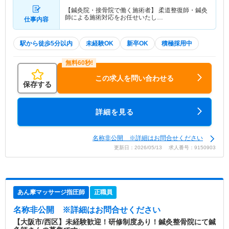
【鍼灸院・接骨院で働く施術者】 柔道整復師・鍼灸
師による施術対応をお任せいたし…
仕事内容
駅から徒歩5分以内
未経験OK
新卒OK
積極採用中
この求人を問い合わせる
保存する
詳細を見る
名称非公開 ※詳細はお問合せください
更新日：2026/05/13 求人番号：9150903
あん摩マッサージ指圧師
正職員
名称非公開
※詳細はお問合せください
【大阪市/西区】未経験歓迎！研修制度あり！鍼灸整骨院にて鍼