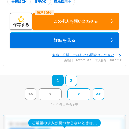
未経験OK
新卒OK
積極採用中
この求人を問い合わせる
保存する
詳細を見る
名称非公開 ※詳細はお問合せください
更新日：2025/01/13 求人番号：9690217
1
2
<<
<
>
>>
（1～20件目を表示中）