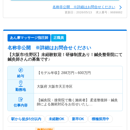
名称非公開 ※詳細はお問合せください
更新日：2026/05/13 求人番号：9689882
あん摩マッサージ指圧師
正職員
名称非公開
※詳細はお問合せください
【大阪市/生野区】未経験歓迎！研修制度あり！鍼灸整骨院にて
鍼灸師さんの募集です♪
【モデル年収】
288
万円～
600
万円
給与
大阪府 大阪市天王寺区
勤務地
【鍼灸院・接骨院で働く施術者】 柔道整復師・鍼灸
師による施術対応をお任せいたし…
仕事内容
駅から徒歩5分以内
未経験OK
新卒OK
積極採用中