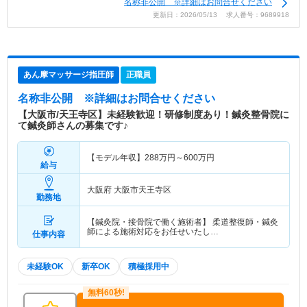
名称非公開 ※詳細はお問合せください
更新日：2026/05/13 求人番号：9689918
あん摩マッサージ指圧師
正職員
名称非公開
※詳細はお問合せください
【大阪市/天王寺区】未経験歓迎！研修制度あり！鍼灸整骨院に
て鍼灸師さんの募集です♪
【モデル年収】
288
万円～
600
万円
給与
大阪府 大阪市天王寺区
勤務地
【鍼灸院・接骨院で働く施術者】 柔道整復師・鍼灸
師による施術対応をお任せいたし…
仕事内容
未経験OK
新卒OK
積極採用中