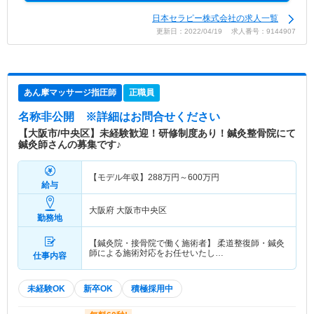
日本セラピー株式会社の求人一覧
更新日：2022/04/19 求人番号：9144907
あん摩マッサージ指圧師
正職員
名称非公開
※詳細はお問合せください
【大阪市/中央区】未経験歓迎！研修制度あり！鍼灸整骨院にて
鍼灸師さんの募集です♪
【モデル年収】
288
万円～
600
万円
給与
大阪府 大阪市中央区
勤務地
【鍼灸院・接骨院で働く施術者】 柔道整復師・鍼灸
師による施術対応をお任せいたし…
仕事内容
未経験OK
新卒OK
積極採用中