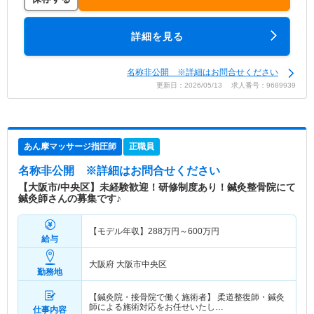
詳細を見る
名称非公開 ※詳細はお問合せください
更新日：2026/05/13 求人番号：9689939
あん摩マッサージ指圧師
正職員
名称非公開
※詳細はお問合せください
【大阪市/中央区】未経験歓迎！研修制度あり！鍼灸整骨院にて
鍼灸師さんの募集です♪
【モデル年収】
288
万円～
600
万円
給与
大阪府 大阪市中央区
勤務地
【鍼灸院・接骨院で働く施術者】 柔道整復師・鍼灸
師による施術対応をお任せいたし…
仕事内容