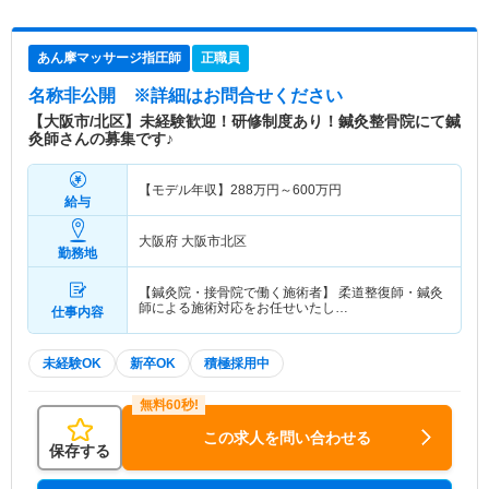
あん摩マッサージ指圧師
正職員
名称非公開
※詳細はお問合せください
【大阪市/北区】未経験歓迎！研修制度あり！鍼灸整骨院にて鍼
灸師さんの募集です♪
【モデル年収】
288
万円～
600
万円
給与
大阪府 大阪市北区
勤務地
【鍼灸院・接骨院で働く施術者】 柔道整復師・鍼灸
師による施術対応をお任せいたし…
仕事内容
未経験OK
新卒OK
積極採用中
この求人を問い合わせる
保存する