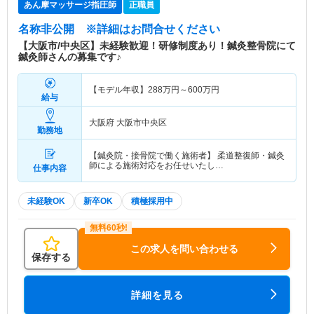
あん摩マッサージ指圧師
正職員
名称非公開
※詳細はお問合せください
【大阪市/中央区】未経験歓迎！研修制度あり！鍼灸整骨院にて
鍼灸師さんの募集です♪
【モデル年収】
288
万円～
600
万円
給与
大阪府 大阪市中央区
勤務地
【鍼灸院・接骨院で働く施術者】 柔道整復師・鍼灸
師による施術対応をお任せいたし…
仕事内容
未経験OK
新卒OK
積極採用中
この求人を問い合わせる
保存する
詳細を見る