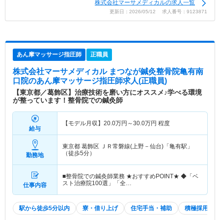
株式会社マーサメディカルの求人一覧
更新日：2026/05/12 求人番号：9123871
あん摩マッサージ指圧師
正職員
株式会社マーサメディカル まつなが鍼灸整骨院亀有南
口院
のあん摩マッサージ指圧師求人(正職員)
【東京都／葛飾区】治療技術を磨い方にオススメ♪学べる環境
が整っています！整骨院での鍼灸師
【モデル月収】
20.0
万円～
30.0
万円
程度
給与
東京都 葛飾区
ＪＲ常磐線(上野－仙台)「亀有駅」
（徒歩5分）
勤務地
■整骨院での鍼灸師業務 ★おすすめPOINT★ ◆「ベ
スト治療院100選」「全…
仕事内容
駅から徒歩5分以内
寮・借り上げ
住宅手当・補助
積極採用中