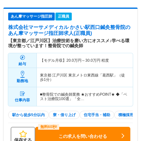
あん摩マッサージ指圧師
正職員
株式会社マーサメディカル かさい駅西口鍼灸整骨院
の
あん摩マッサージ指圧師求人(正職員)
【東京都／江戸川区】治療技術を磨い方にオススメ♪学べる環
境が整っています！整骨院での鍼灸師
【モデル月収】
20.0
万円～
30.0
万円
程度
給与
東京都 江戸川区
東京メトロ東西線「葛西駅」（徒
歩1分）
勤務地
■整骨院での鍼灸師業務 ★おすすめPOINT★ ◆「ベ
スト治療院100選」「全…
仕事内容
駅から徒歩5分以内
寮・借り上げ
住宅手当・補助
積極採用中
この求人を問い合わせる
保存する