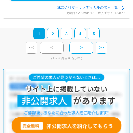
株式会社マーサメディカルの求人一覧
更新日：2026/05/12 求人番号：9123858
1
2
3
4
5
<<
<
>
>>
（1～20件目を表示中）