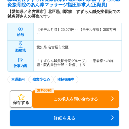
灸接骨院
のあん摩マッサージ指圧師求人(正職員)
【愛知県／名古屋市】北区黒川駅前 すずらん鍼灸接骨院での
鍼灸師さんの募集です♪
【モデル月収】
25.0
万円～
【モデル年収】
300
万円
～
給与
愛知県 名古屋市北区
勤務地
「すずらん鍼灸接骨院グループ」 ・患者様への施
術・院内業務全般 ・外傷、トリ…
仕事内容
車通勤可
残業少なめ
積極採用中
この求人を問い合わせる
保存する
詳細を見る