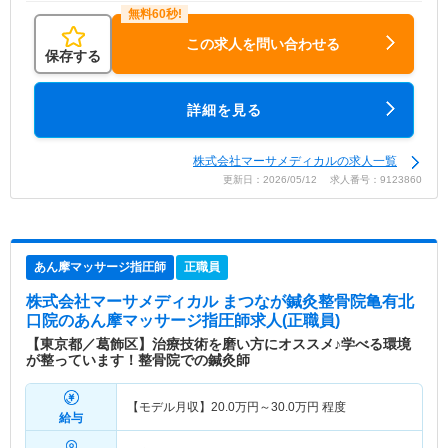
この求人を問い合わせる
保存する
詳細を見る
株式会社マーサメディカルの求人一覧
更新日：2026/05/12 求人番号：9123860
あん摩マッサージ指圧師
正職員
株式会社マーサメディカル まつなが鍼灸整骨院亀有北
口院
のあん摩マッサージ指圧師求人(正職員)
【東京都／葛飾区】治療技術を磨い方にオススメ♪学べる環境
が整っています！整骨院での鍼灸師
【モデル月収】
20.0
万円～
30.0
万円
程度
給与