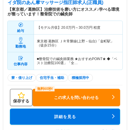
イダ院
のあん摩マッサージ指圧師求人(正職員)
【東京都／葛飾区】治療技術を磨い方にオススメ♪学べる環境
が整っています！整骨院での鍼灸師
【モデル月収】
20.0
万円～
30.0
万円
程度
給与
東京都 葛飾区
ＪＲ常磐線(上野－仙台)「金町駅」
（徒歩15分）
勤務地
■整骨院での鍼灸師業務 ★おすすめPOINT★ ◆「ベ
スト治療院100選」「全…
仕事内容
寮・借り上げ
住宅手当・補助
積極採用中
この求人を問い合わせる
保存する
詳細を見る