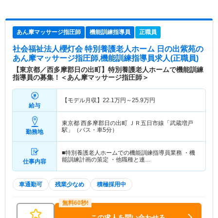
あん摩マッサージ指圧師
機能訓練指導員
正職員
社会福祉法人櫻灯会 特別養護老人ホーム 日の出紫苑
の
あん摩マッサージ指圧師,機能訓練指導員求人(正職員)
【東京都／西多摩郡日の出町】特別養護老人ホームで機能訓練
指導員の募集！＜あん摩マッサージ指圧師＞
【モデル月収】
22.1
万円～
25.9
万円
給与
東京都 西多摩郡日の出町
ＪＲ五日市線「武蔵増戸
駅」（バス・車5分）
勤務地
■特別養護老人ホームでの機能訓練指導員業務 ・機
能訓練計画の策定 ・他職種と連…
仕事内容
車通勤可
残業少なめ
積極採用中
この求人を問い合わせる