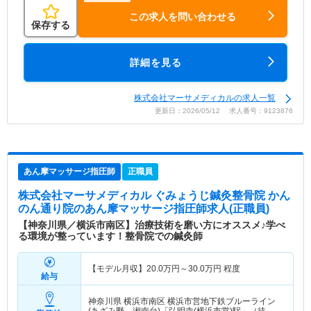
この求人を問い合わせる
保存する
詳細を見る
株式会社マーサメディカルの求人一覧
更新日：2026/05/12 求人番号：9123876
あん摩マッサージ指圧師
正職員
株式会社マーサメディカル ぐみょうじ鍼灸整骨院 かん
のん通り院
のあん摩マッサージ指圧師求人(正職員)
【神奈川県／横浜市南区】治療技術を磨い方にオススメ♪学べ
る環境が整っています！整骨院での鍼灸師
【モデル月収】
20.0
万円～
30.0
万円
程度
給与
神奈川県 横浜市南区
横浜市営地下鉄ブルーライン