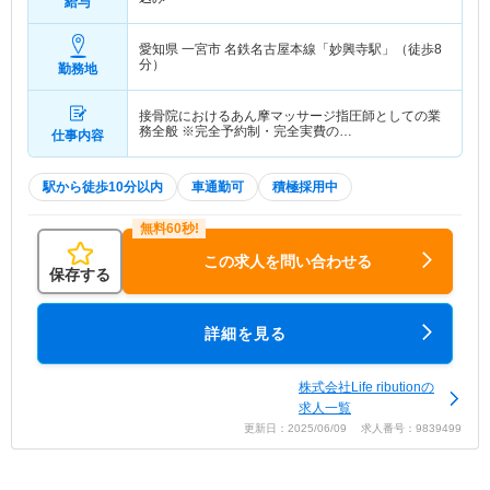
給与
愛知県 一宮市
名鉄名古屋本線「妙興寺駅」（徒歩8
分）
勤務地
接骨院におけるあん摩マッサージ指圧師としての業
務全般 ※完全予約制・完全実費の…
仕事内容
駅から徒歩10分以内
車通勤可
積極採用中
この求人を問い合わせる
保存する
詳細を見る
株式会社Life ributionの
求人一覧
更新日：2025/06/09 求人番号：9839499