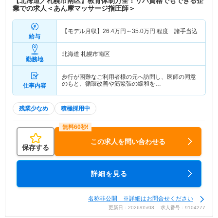
【北海道／札幌市南区】教育体制万全！リハ資格でもできる企
業での求人＜あん摩マッサージ指圧師＞
【モデル月収】
26.4
万円～
35.0
万円
程度 諸手当込
給与
北海道 札幌市南区
勤務地
歩行が困難なご利用者様の元へ訪問し、医師の同意
のもと、循環改善や筋緊張の緩和を…
仕事内容
残業少なめ
積極採用中
この求人を問い合わせる
保存する
詳細を見る
名称非公開 ※詳細はお問合せください
更新日：2026/05/08 求人番号：9104277