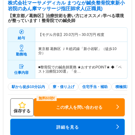
株式会社マーサメディカル まつなが鍼灸整骨院東新小
岩院
のあん摩マッサージ指圧師求人(正職員)
【東京都／葛飾区】治療技術を磨い方にオススメ♪学べる環境
が整っています！整骨院での鍼灸師
【モデル月収】
20.0
万円～
30.0
万円
程度
給与
東京都 葛飾区
ＪＲ総武線「新小岩駅」（徒歩10
分）
勤務地
■整骨院での鍼灸師業務 ★おすすめPOINT★ ◆「ベ
スト治療院100選」「全…
仕事内容
駅から徒歩10分以内
寮・借り上げ
住宅手当・補助
積極採用中
この求人を問い合わせる
保存する
詳細を見る