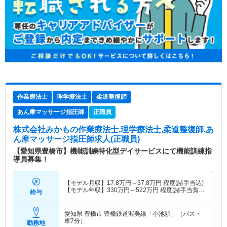
作業療法士
理学療法士
柔道整復師
あん摩マッサージ指圧師
正職員
株式会社みかも
の作業療法士,理学療法士,柔道整復師,あ
ん摩マッサージ指圧師求人(正職員)
【愛知県豊橋市】機能訓練特化型デイサービスにて機能訓練指
導員募集！
【モデル月収】
17.8
万円～
37.8
万円
程度(諸手当込)
【モデル年収】
330
万円～
522
万円
程度(諸手当賞与
給与
込)
愛知県 豊橋市
豊橋鉄道渥美線「小池駅」（バス・
車7分）
勤務地