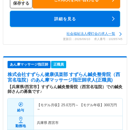
保存する
詳細を見る
社会福祉法人櫻灯会の求人一覧
更新日：2026/06/10 求人番号：10265745
あん摩マッサージ指圧師
正職員
株式会社すずらん健康倶楽部 すずらん鍼灸整骨院（西
宮名塩院）
のあん摩マッサージ指圧師求人(正職員)
【兵庫県/西宮市】すずらん鍼灸整骨院（西宮名塩院）での鍼灸
師さんの募集です♪
【モデル月収】
25.0
万円～
【モデル年収】
300
万円
～
給与
兵庫県 西宮市
勤務地