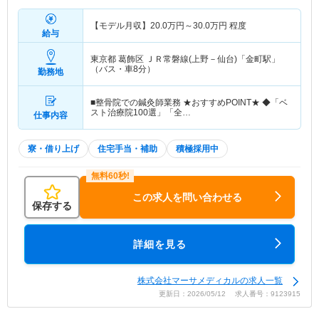
【モデル月収】
20.0
万円～
30.0
万円
程度
給与
東京都 葛飾区
ＪＲ常磐線(上野－仙台)「金町駅」
（バス・車8分）
勤務地
■整骨院での鍼灸師業務 ★おすすめPOINT★ ◆「ベ
スト治療院100選」「全…
仕事内容
寮・借り上げ
住宅手当・補助
積極採用中
この求人を問い合わせる
保存する
詳細を見る
株式会社マーサメディカルの求人一覧
更新日：2026/05/12 求人番号：9123915