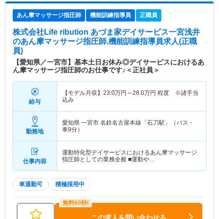
あん摩マッサージ指圧師
機能訓練指導員
正職員
株式会社Life ribution あづま家デイサービス一宮浅井
のあん摩マッサージ指圧師,機能訓練指導員求人(正職
員)
【愛知県／一宮市】基本土日お休み◎デイサービスにおけるあ
ん摩マッサージ指圧師のお仕事です♪＜正社員＞
【モデル月収】
23.0
万円～
28.0
万円
程度 ※諸手当
込み
給与
愛知県 一宮市
名鉄名古屋本線「石刀駅」（バス・
車9分）
勤務地
運動特化型デイサービスにおけるあん摩マッサージ
指圧師としての業務全般 ■運動や…
仕事内容
車通勤可
積極採用中
この求人を問い合わせる