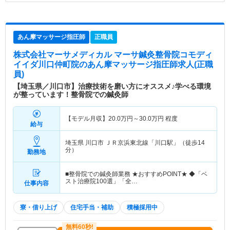
あん摩マッサージ指圧師
正職員
株式会社マーサメディカル マーサ鍼灸整骨院コモディ
イイダ川口仲町院
のあん摩マッサージ指圧師求人(正職
員)
【埼玉県／川口市】治療技術を磨い方にオススメ♪学べる環境
が整っています！整骨院での鍼灸師
【モデル月収】
20.0
万円～
30.0
万円
程度
給与
埼玉県 川口市
ＪＲ京浜東北線「川口駅」（徒歩14
分）
勤務地
■整骨院での鍼灸師業務 ★おすすめPOINT★ ◆「ベ
スト治療院100選」「全…
仕事内容
寮・借り上げ
住宅手当・補助
積極採用中