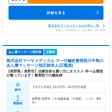
詳細を見る
株式会社マーサメディカルの求人一覧
更新日：2026/05/12 求人番号：9123880
あん摩マッサージ指圧師
正職員
株式会社マーサメディカル マーサ鍼灸整骨院川中島
の
あん摩マッサージ指圧師求人(正職員)
【長野県／長野市】治療技術を磨い方にオススメ♪学べる環境
が整っています！整骨院での鍼灸師
【モデル月収】
20.0
万円～
30.0
万円
程度
給与
長野県 長野市
ＪＲ信越本線「今井駅」（バス・車6
分）
勤務地