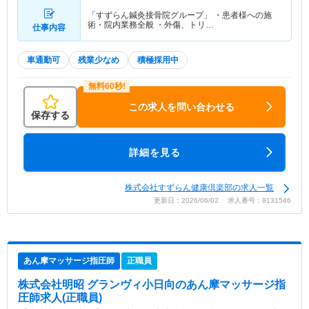
「すずらん鍼灸接骨院グループ」 ・患者様への施
術・院内業務全般 ・外傷、トリ…
仕事内容
車通勤可
残業少なめ
積極採用中
この求人を問い合わせる
保存する
詳細を見る
株式会社すずらん健康倶楽部の求人一覧
更新日：2026/06/02 求人番号：9131546
あん摩マッサージ指圧師
正職員
株式会社明昭 グランヴィ小日向
のあん摩マッサージ指
圧師求人(正職員)