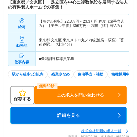
【東京都／文京区】 足立区を中心に複数施設を展開する法人
の有料老人ホームでの募集！
【モデル月収】
22.3
万円～
23.3
万円
程度（諸手当込
み） 【モデル年収】
356
万円～
程度（諸手当込み）
給与
東京都 文京区
東京メトロ丸ノ内線(池袋－荻窪)「茗
荷谷駅」（徒歩4分）
勤務地
■機能訓練指導員業務
仕事内容
駅から徒歩5分以内
残業少なめ
住宅手当・補助
積極採用中
この求人を問い合わせる
保存する
詳細を見る
株式会社明昭の求人一覧
更新日：2026/05/26 求人番号：9832619