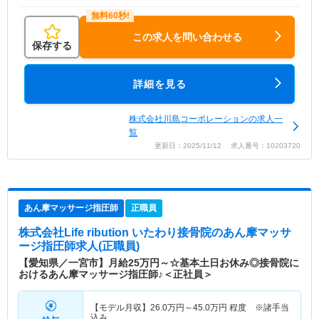
この求人を問い合わせる
保存する
詳細を見る
株式会社川島コーポレーションの求人一
覧
更新日：2025/11/12 求人番号：10203720
あん摩マッサージ指圧師
正職員
株式会社Life ribution いたわり接骨院
のあん摩マッサ
ージ指圧師求人(正職員)
【愛知県／一宮市】月給25万円～☆基本土日お休み◎接骨院に
おけるあん摩マッサージ指圧師♪＜正社員＞
【モデル月収】
26.0
万円～
45.0
万円
程度 ※諸手当
込み