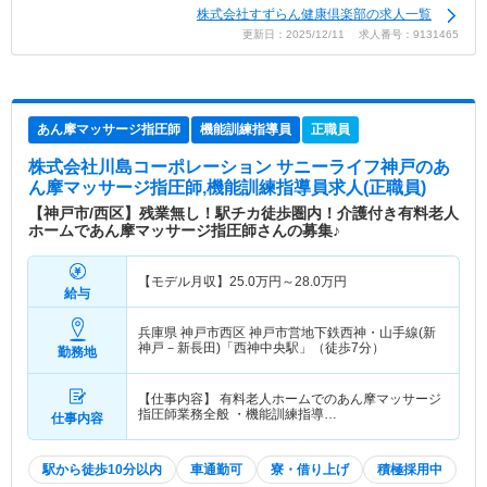
株式会社すずらん健康倶楽部の求人一覧
更新日：2025/12/11 求人番号：9131465
あん摩マッサージ指圧師
機能訓練指導員
正職員
株式会社川島コーポレーション サニーライフ神戸
のあ
ん摩マッサージ指圧師,機能訓練指導員求人(正職員)
【神戸市/西区】残業無し！駅チカ徒歩圏内！介護付き有料老人
ホームであん摩マッサージ指圧師さんの募集♪
【モデル月収】
25.0
万円～
28.0
万円
給与
兵庫県 神戸市西区
神戸市営地下鉄西神・山手線(新
神戸－新長田)「西神中央駅」（徒歩7分）
勤務地
【仕事内容】 有料老人ホームでのあん摩マッサージ
指圧師業務全般 ・機能訓練指導…
仕事内容
駅から徒歩10分以内
車通勤可
寮・借り上げ
積極採用中