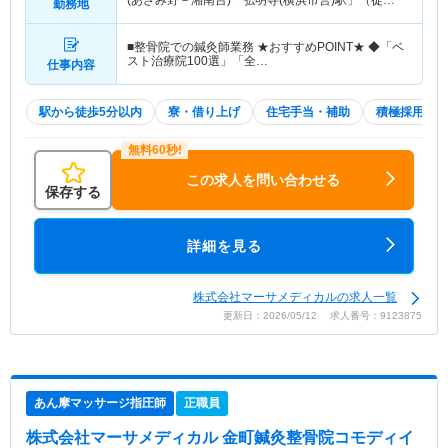
(あざみ野－湘南台)「弘明寺(横浜市営)駅」（徒歩1
勤務地
分）京急本線「弘明寺(京急)駅」（徒歩6分）
■整骨院での鍼灸師業務 ★おすすめPOINT★ ◆「ベ
スト治療院100選」「全…
仕事内容
駅から徒歩5分以内
寮・借り上げ
住宅手当・補助
積極採用中
この求人を問い合わせる
保存する
詳細を見る
株式会社マーサメディカルの求人一覧
更新日：2026/05/12 求人番号：9123875
あん摩マッサージ指圧師
正職員
株式会社マーサメディカル 金町鍼灸整骨院コモディイ