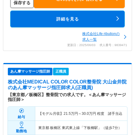
保存する
詳細を見る
株式会社Life ributionの
求人一覧
更新日：2025/06/03 求人番号：9839471
あん摩マッサージ指圧師
正職員
株式会社MEDICAL COLOR COLOR整骨院 大山金井院
のあん摩マッサージ指圧師求人(正職員)
【東京都／板橋区】整骨院での求人です。＜あん摩マッサージ
指圧師＞
【モデル月収】
21.5
万円～
30.0
万円
程度 諸手当込
給与
東京都 板橋区
東武東上線「下板橋駅」（徒歩7分）
勤務地