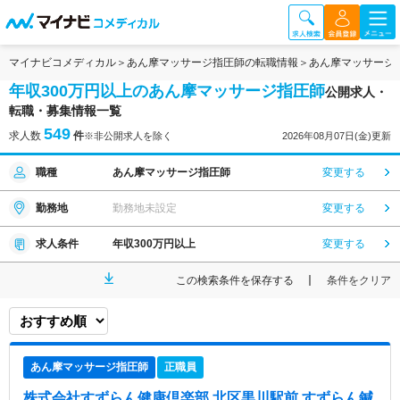
マイナビコメディカル
あん摩マッサージ指圧師の転職情報
あん摩マッサージ
年収300万円以上のあん摩マッサージ指圧師
公開求人・
転職・募集情報一覧
549
求人数
件
※非公開求人を除く
2026年08月07日(金)更新
職種
あん摩マッサージ指圧師
変更する
勤務地
勤務地未設定
変更する
求人条件
年収300万円以上
変更する
この検索条件を保存する
条件をクリア
あん摩マッサージ指圧師
正職員
株式会社すずらん健康倶楽部 北区黒川駅前 すずらん鍼