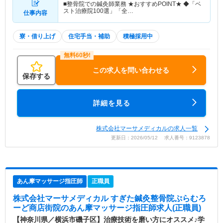
■整骨院での鍼灸師業務 ★おすすめPOINT★ ◆「ベ
スト治療院100選」「全…
仕事内容
寮・借り上げ
住宅手当・補助
積極採用中
この求人を問い合わせる
保存する
詳細を見る
株式会社マーサメディカルの求人一覧
更新日：2026/05/12 求人番号：9123878
あん摩マッサージ指圧師
正職員
株式会社マーサメディカル すぎた鍼灸整骨院ぷらむろ
ーど商店街院
のあん摩マッサージ指圧師求人(正職員)
【神奈川県／横浜市磯子区】治療技術を磨い方にオススメ♪学