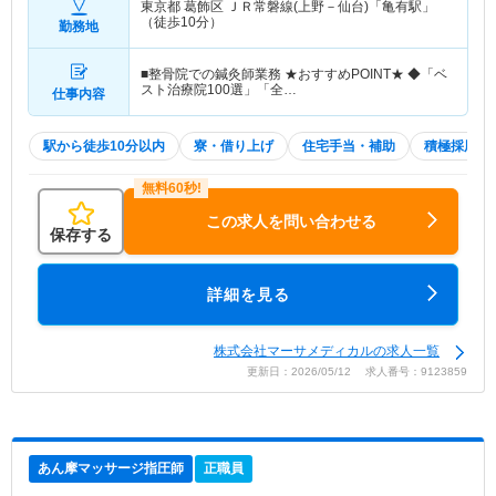
東京都 葛飾区
ＪＲ常磐線(上野－仙台)「亀有駅」
（徒歩10分）
勤務地
■整骨院での鍼灸師業務 ★おすすめPOINT★ ◆「ベ
スト治療院100選」「全…
仕事内容
駅から徒歩10分以内
寮・借り上げ
住宅手当・補助
積極採用中
この求人を問い合わせる
保存する
詳細を見る
株式会社マーサメディカルの求人一覧
更新日：2026/05/12 求人番号：9123859
あん摩マッサージ指圧師
正職員