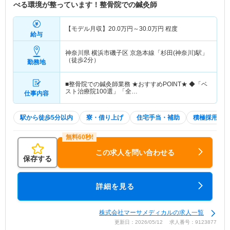
べる環境が整っています！整骨院での鍼灸師
【モデル月収】
20.0
万円～
30.0
万円
程度
給与
神奈川県 横浜市磯子区
京急本線「杉田(神奈川)駅」
（徒歩2分）
勤務地
■整骨院での鍼灸師業務 ★おすすめPOINT★ ◆「ベ
スト治療院100選」「全…
仕事内容
駅から徒歩5分以内
寮・借り上げ
住宅手当・補助
積極採用中
この求人を問い合わせる
保存する
詳細を見る
株式会社マーサメディカルの求人一覧
更新日：2026/05/12 求人番号：9123877