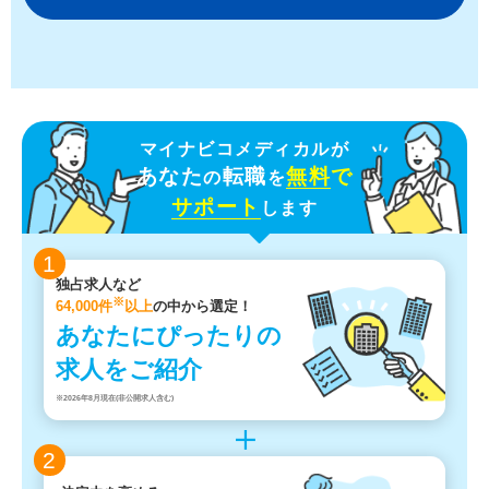
マイナビコメディカルが
あなた
転職
無料
で
の
を
サポート
します
1
独占求人など
※
64,000件
以上
の中から選定！
あなたにぴったりの
求人をご紹介
※2026年8月現在(非公開求人含む)
2