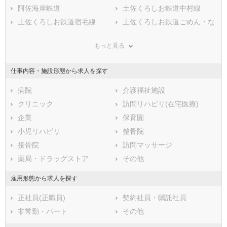
鹿児島県
安芸郡馬路村
阿佐海岸鉄道
沖縄県
安芸郡芸西村
土佐くろしお鉄道中村線
長岡郡本山町
土佐くろしお鉄道宿毛線
長岡郡大豊町
土佐くろしお鉄道ごめん・な
はり線
土佐郡土佐町
土佐郡大川村
土佐電鉄後免線
土佐電鉄伊野線
もっと見る
吾川郡いの町
吾川郡仁淀川町
土佐電鉄桟橋線
高岡郡中土佐町
高岡郡佐川町
仕事内容・施設形態から求人を探す
高岡郡越知町
高岡郡檮原町
高岡郡日高村
病院
高岡郡津野町
介護福祉施設
高岡郡四万十町
クリニック
幡多郡大月町
訪問リハビリ(在宅医療)
幡多郡三原村
企業
幡多郡黒潮町
保育園
小児リハビリ
整骨院
接骨院
訪問マッサージ
薬局・ドラッグストア
その他
雇用形態から求人を探す
正社員(正職員)
契約社員・嘱託社員
非常勤・パート
その他