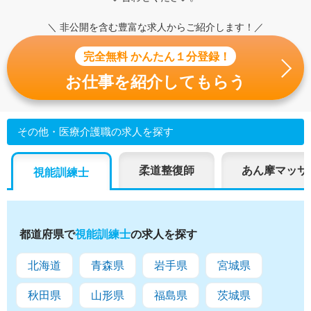
＼ 非公開を含む豊富な求人からご紹介します！／
完全無料 かんたん１分登録！
お仕事を紹介してもらう
その他・医療介護職の求人を探す
柔道整復師
あん摩マッサ
視能訓練士
都道府県で
視能訓練士
の求人を探す
北海道
青森県
岩手県
宮城県
秋田県
山形県
福島県
茨城県