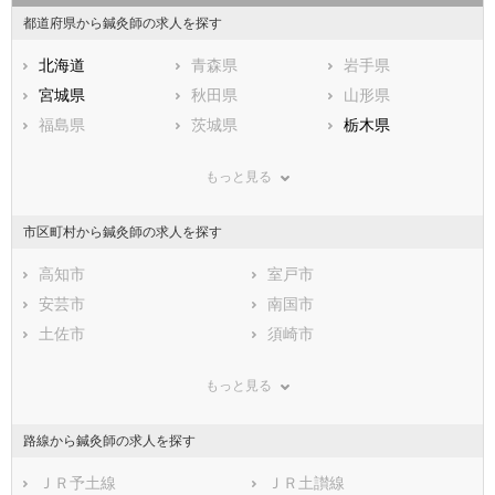
都道府県から鍼灸師の求人を探す
北海道
青森県
岩手県
宮城県
秋田県
山形県
福島県
茨城県
栃木県
群馬県
埼玉県
千葉県
もっと見る
東京都
神奈川県
新潟県
山梨県
長野県
富山県
市区町村から鍼灸師の求人を探す
石川県
福井県
岐阜県
静岡県
高知市
愛知県
室戸市
三重県
滋賀県
安芸市
京都府
南国市
大阪府
兵庫県
土佐市
奈良県
須崎市
和歌山県
鳥取県
宿毛市
島根県
土佐清水市
岡山県
もっと見る
広島県
四万十市
山口県
香南市
徳島県
香川県
香美市
愛媛県
安芸郡東洋町
高知県
路線から鍼灸師の求人を探す
福岡県
安芸郡奈半利町
佐賀県
安芸郡田野町
長崎県
熊本県
安芸郡安田町
ＪＲ予土線
大分県
安芸郡北川村
ＪＲ土讃線
宮崎県