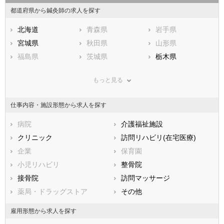
都道府県から鍼灸師の求人を探す
北海道
青森県
岩手県
宮城県
秋田県
山形県
福島県
茨城県
栃木県
群馬県
埼玉県
千葉県
もっと見る
東京都
神奈川県
新潟県
山梨県
長野県
富山県
仕事内容・施設形態から求人を探す
石川県
福井県
岐阜県
静岡県
病院
愛知県
介護福祉施設
三重県
滋賀県
クリニック
京都府
訪問リハビリ(在宅医療)
大阪府
兵庫県
企業
奈良県
保育園
和歌山県
鳥取県
小児リハビリ
島根県
整骨院
岡山県
広島県
接骨院
山口県
訪問マッサージ
徳島県
香川県
薬局・ドラッグストア
愛媛県
その他
高知県
福岡県
佐賀県
長崎県
雇用形態から求人を探す
熊本県
大分県
宮崎県