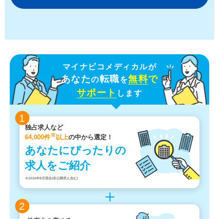
マイナビコメディカルが
あなた
転職
無料
で
の
を
サポート
します
1
独占求人など
※
64,000件
以上
の中から選定！
あなたにぴったりの
求人をご紹介
※2026年8月現在(非公開求人含む)
2