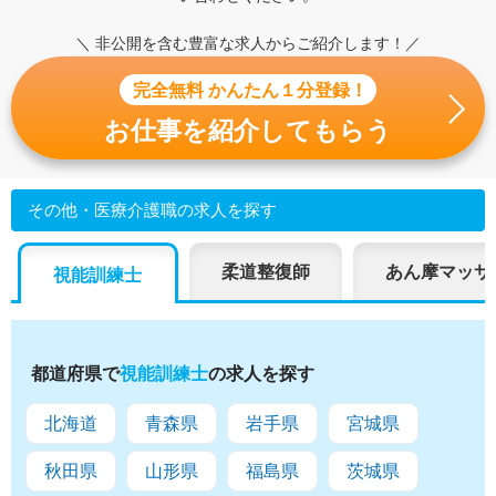
＼ 非公開を含む豊富な求人からご紹介します！／
完全無料 かんたん１分登録！
お仕事を紹介してもらう
その他・医療介護職の求人を探す
柔道整復師
あん摩マッサ
視能訓練士
都道府県で
視能訓練士
の求人を探す
北海道
青森県
岩手県
宮城県
秋田県
山形県
福島県
茨城県