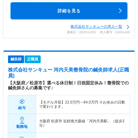
詳細を見る
株式会社サンキューの求人一覧
更新日：2025/11/03 求人番号：10201436
鍼灸師
正職員
株式会社サンキュー 河内天美整骨院
の鍼灸師求人(正職
員)
【大阪府／松原市】選べる休日制！日祝固定休み！整骨院での
鍼灸師さんの募集です♪
【モデル月収】
22.0
万円～
84.0
万円
※お休みの日数
で変わります。
給与
大阪府 松原市
近鉄南大阪線「河内天美駅」（徒歩3
分）
勤務地