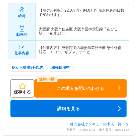
【モデル月収】
22.0
万円～
84.0
万円
※お休みの日数
で変わります。
給与
大阪府 大阪市住吉区
大阪市営御堂筋線「あびこ
駅」（徒歩1分）
勤務地
【仕事内容】 整骨院での鍼灸師業務全般 急性外傷
対応・エコー、ギプス、テーピ…
仕事内容
駅から徒歩5分以内
積極採用中
この求人を問い合わせる
保存する
詳細を見る
株式会社サンキューの求人一覧
更新日：2025/11/03 求人番号：10201432