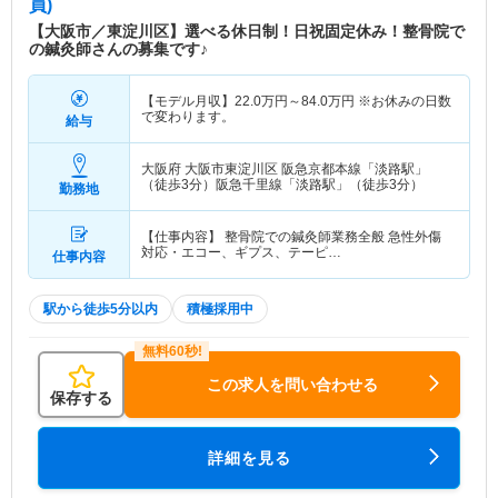
員)
【大阪市／東淀川区】選べる休日制！日祝固定休み！整骨院で
の鍼灸師さんの募集です♪
【モデル月収】
22.0
万円～
84.0
万円
※お休みの日数
で変わります。
給与
大阪府 大阪市東淀川区
阪急京都本線「淡路駅」
（徒歩3分）阪急千里線「淡路駅」（徒歩3分）
勤務地
【仕事内容】 整骨院での鍼灸師業務全般 急性外傷
対応・エコー、ギプス、テーピ…
仕事内容
駅から徒歩5分以内
積極採用中
この求人を問い合わせる
保存する
詳細を見る