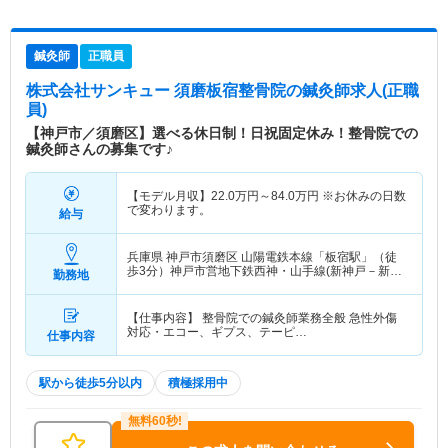
鍼灸師
正職員
株式会社サンキュー 須磨板宿整骨院
の鍼灸師求人(正職
員)
【神戸市／須磨区】選べる休日制！日祝固定休み！整骨院での
鍼灸師さんの募集です♪
【モデル月収】
22.0
万円～
84.0
万円
※お休みの日数
で変わります。
給与
兵庫県 神戸市須磨区
山陽電鉄本線「板宿駅」（徒
歩3分）神戸市営地下鉄西神・山手線(新神戸－新長
勤務地
田)「板宿駅」（徒歩3分）
【仕事内容】 整骨院での鍼灸師業務全般 急性外傷
対応・エコー、ギプス、テーピ…
仕事内容
駅から徒歩5分以内
積極採用中