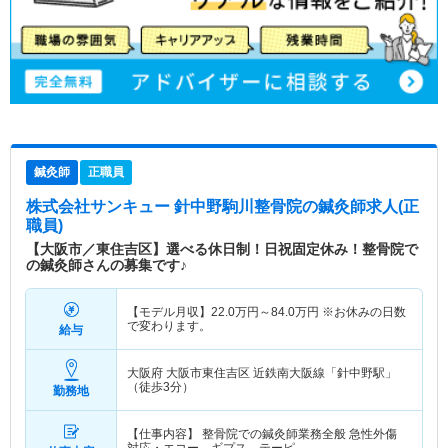
鍼灸師
正職員
株式会社サンキュー 針中野駒川整骨院
の鍼灸師求人(正
職員)
【大阪市／東住吉区】選べる休日制！日祝固定休み！整骨院で
の鍼灸師さんの募集です♪
【モデル月収】
22.0
万円～
84.0
万円
※お休みの日数
で変わります。
給与
大阪府 大阪市東住吉区
近鉄南大阪線「針中野駅」
（徒歩3分）
勤務地
【仕事内容】 整骨院での鍼灸師業務全般 急性外傷