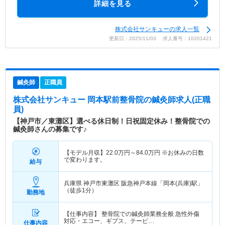
詳細を見る
株式会社サンキューの求人一覧
更新日：2025/11/03 求人番号：10201421
鍼灸師
正職員
株式会社サンキュー 岡本駅前整骨院
の鍼灸師求人(正職
員)
【神戸市／東灘区】選べる休日制！日祝固定休み！整骨院での
鍼灸師さんの募集です♪
【モデル月収】
22.0
万円～
84.0
万円
※お休みの日数
で変わります。
給与
兵庫県 神戸市東灘区
阪急神戸本線「岡本(兵庫)駅」
（徒歩1分）
勤務地
【仕事内容】 整骨院での鍼灸師業務全般 急性外傷
対応・エコー、ギプス、テーピ…
仕事内容