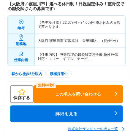
【大阪府／寝屋川市】選べる休日制！日祝固定休み！整骨院で
の鍼灸師さんの募集です♪
【モデル月収】
22.0
万円～
84.0
万円
※お休みの日数
で変わります。
給与
大阪府 寝屋川市
京阪本線「香里園駅」（徒歩4分）
勤務地
【仕事内容】 整骨院での鍼灸師業務全般 急性外傷
対応・エコー、ギプス、テーピ…
仕事内容
駅から徒歩5分以内
積極採用中
この求人を問い合わせる
保存する
詳細を見る
株式会社サンキューの求人一覧