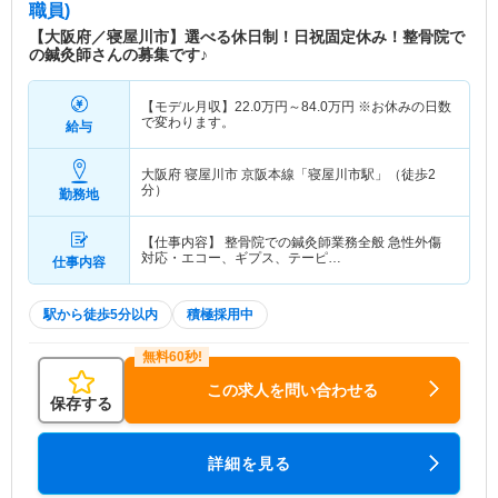
職員)
【大阪府／寝屋川市】選べる休日制！日祝固定休み！整骨院で
の鍼灸師さんの募集です♪
【モデル月収】
22.0
万円～
84.0
万円
※お休みの日数
で変わります。
給与
大阪府 寝屋川市
京阪本線「寝屋川市駅」（徒歩2
分）
勤務地
【仕事内容】 整骨院での鍼灸師業務全般 急性外傷
対応・エコー、ギプス、テーピ…
仕事内容
駅から徒歩5分以内
積極採用中
この求人を問い合わせる
保存する
詳細を見る