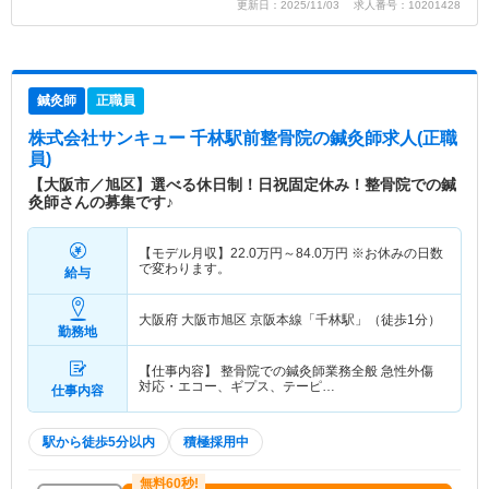
更新日：2025/11/03 求人番号：10201428
鍼灸師
正職員
株式会社サンキュー 千林駅前整骨院
の鍼灸師求人(正職
員)
【大阪市／旭区】選べる休日制！日祝固定休み！整骨院での鍼
灸師さんの募集です♪
【モデル月収】
22.0
万円～
84.0
万円
※お休みの日数
で変わります。
給与
大阪府 大阪市旭区
京阪本線「千林駅」（徒歩1分）
勤務地
【仕事内容】 整骨院での鍼灸師業務全般 急性外傷
対応・エコー、ギプス、テーピ…
仕事内容
駅から徒歩5分以内
積極採用中