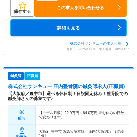
この求人を問い合わせる
保存する
詳細を見る
株式会社サンキューの求人一覧
更新日：2025/11/03 求人番号：10201427
鍼灸師
正職員
株式会社サンキュー 庄内整骨院
の鍼灸師求人(正職員)
【大阪府／豊中市】選べる休日制！日祝固定休み！整骨院での
鍼灸師さんの募集です♪
【モデル月収】
22.0
万円～
84.0
万円
※お休みの日数
で変わります。
給与
大阪府 豊中市
阪急宝塚本線「庄内(大阪)駅」（徒歩
1分）
勤務地