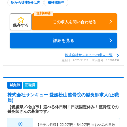
駅から徒歩5分以内
積極採用中
この求人を問い合わせる
保存する
詳細を見る
株式会社サンキューの求人一覧
更新日：2025/11/03 求人番号：10201439
鍼灸師
正職員
株式会社サンキュー 愛媛松山整骨院
の鍼灸師求人(正職
員)
【愛媛県／松山市】選べる休日制！日祝固定休み！整骨院での
鍼灸師さんの募集です♪
【モデル月収】
22.0
万円～
84.0
万円
※お休みの日数