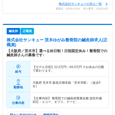
株式会社サンキューの求人一覧
更新日：2025/11/03 求人番号：10201425
鍼灸師
正職員
株式会社サンキュー 茨木ゆがみ整骨院
の鍼灸師求人(正
職員)
【大阪府／茨木市】選べる休日制！日祝固定休み！整骨院での
鍼灸師さんの募集です♪
【モデル月収】
22.0
万円～
84.0
万円
※お休みの日数
で変わります。
給与
大阪府 茨木市
阪急京都本線「茨木市駅」（徒歩5
分）
勤務地
【仕事内容】 整骨院での鍼灸師業務全般 急性外傷
対応・エコー、ギプス、テーピ…
仕事内容
駅から徒歩5分以内
積極採用中