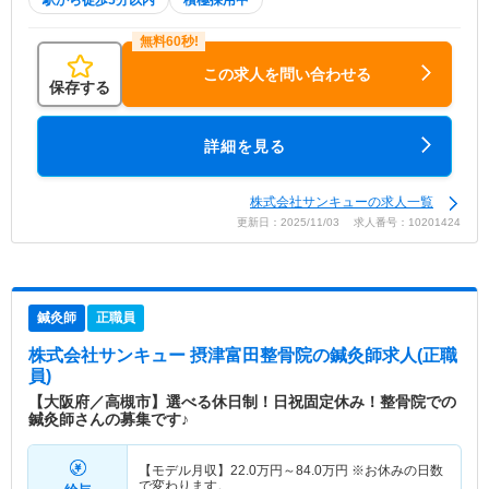
この求人を問い合わせる
保存する
詳細を見る
株式会社サンキューの求人一覧
更新日：2025/11/03 求人番号：10201424
鍼灸師
正職員
株式会社サンキュー 摂津富田整骨院
の鍼灸師求人(正職
員)
【大阪府／高槻市】選べる休日制！日祝固定休み！整骨院での
鍼灸師さんの募集です♪
【モデル月収】
22.0
万円～
84.0
万円
※お休みの日数
で変わります。