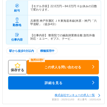
【モデル月収】
22.0
万円～
84.0
万円
※お休みの日数
で変わります。
給与
兵庫県 神戸市灘区
ＪＲ東海道本線(米原－神戸)「六
甲道駅」（徒歩4分）
勤務地
【仕事内容】 整骨院での鍼灸師業務全般 急性外傷
対応・エコー、ギプス、テーピ…
仕事内容
駅から徒歩5分以内
積極採用中
この求人を問い合わせる
保存する
詳細を見る
株式会社サンキューの求人一覧
更新日：2025/11/03 求人番号：10201419