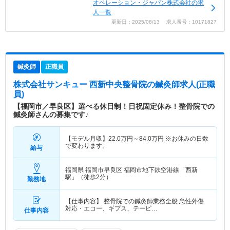
オペレーション・ジャパン株式会社の求
人一覧
更新日：2025/08/13 求人番号：10171827
鍼灸師
正職員
株式会社サンキュー 西新中央整骨院
の鍼灸師求人(正職
員)
【福岡市／早良区】選べる休日制！日祝固定休み！整骨院での
鍼灸師さんの募集です♪
【モデル月収】
22.0
万円～
84.0
万円
※お休みの日数
で変わります。
給与
福岡県 福岡市早良区
福岡市地下鉄空港線「西新
駅」（徒歩2分）
勤務地
【仕事内容】 整骨院での鍼灸師業務全般 急性外傷
対応・エコー、ギプス、テーピ…
仕事内容