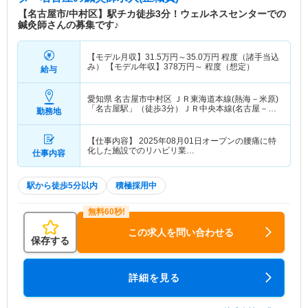
【名古屋市/中村区】駅チカ徒歩3分！ウェルネスセンターでの
鍼灸師さんの募集です♪
【モデル月収】
31.5
万円～
35.0
万円
程度（諸手当込
み） 【モデル年収】
378
万円～
程度（想定）
給与
愛知県 名古屋市中村区
ＪＲ東海道本線(熱海－米原)
「名古屋駅」（徒歩3分）ＪＲ中央本線(名古屋－塩
勤務地
尻)「名古屋駅」（徒歩3分） 他
【仕事内容】 2025年08月01日オープンの腰痛に特
化した施設でのリハビリ業…
仕事内容
駅から徒歩5分以内
積極採用中
この求人を問い合わせる
保存する
詳細を見る