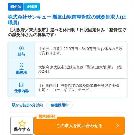
鍼灸師
正職員
株式会社サンキュー 瓢箪山駅前整骨院
の鍼灸師求人(正
職員)
【大阪府／東大阪市】選べる休日制！日祝固定休み！整骨院で
の鍼灸師さんの募集です♪
【モデル月収】
22.0
万円～
84.0
万円
※お休みの日数
で変わります。
給与
大阪府 東大阪市
近鉄奈良線「瓢箪山(大阪)駅」（徒
歩2分）
勤務地
【仕事内容】 整骨院での鍼灸師業務全般 急性外傷
対応・エコー、ギプス、テーピ…
仕事内容
駅から徒歩5分以内
積極採用中
この求人を問い合わせる
保存する