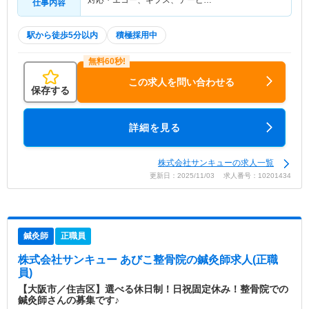
対応・エコー、ギプス、テーピ…
仕事内容
駅から徒歩5分以内
積極採用中
この求人を問い合わせる
保存する
詳細を見る
株式会社サンキューの求人一覧
更新日：2025/11/03 求人番号：10201434
鍼灸師
正職員
株式会社サンキュー あびこ整骨院
の鍼灸師求人(正職
員)
【大阪市／住吉区】選べる休日制！日祝固定休み！整骨院での
鍼灸師さんの募集です♪