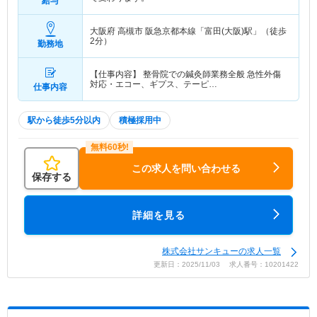
給与
大阪府 高槻市
阪急京都本線「富田(大阪)駅」（徒歩
2分）
勤務地
【仕事内容】 整骨院での鍼灸師業務全般 急性外傷
対応・エコー、ギプス、テーピ…
仕事内容
駅から徒歩5分以内
積極採用中
この求人を問い合わせる
保存する
詳細を見る
株式会社サンキューの求人一覧
更新日：2025/11/03 求人番号：10201422