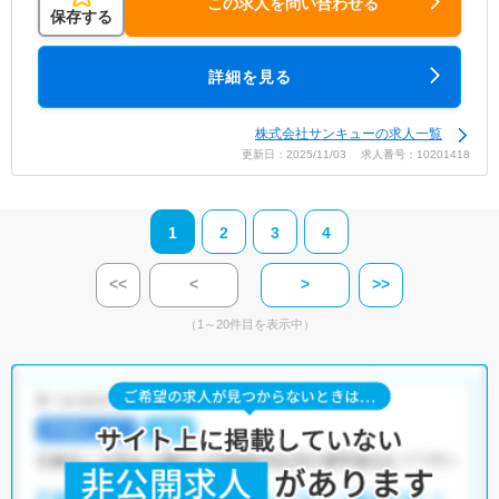
この求人を問い合わせる
保存する
詳細を見る
株式会社サンキューの求人一覧
更新日：2025/11/03 求人番号：10201418
1
2
3
4
<<
<
>
>>
（1～20件目を表示中）