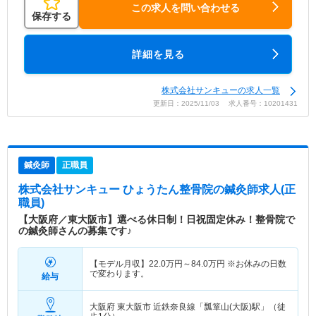
この求人を問い合わせる
保存する
詳細を見る
株式会社サンキューの求人一覧
更新日：2025/11/03 求人番号：10201431
鍼灸師
正職員
株式会社サンキュー ひょうたん整骨院
の鍼灸師求人(正
職員)
【大阪府／東大阪市】選べる休日制！日祝固定休み！整骨院で
の鍼灸師さんの募集です♪
【モデル月収】
22.0
万円～
84.0
万円
※お休みの日数
で変わります。
給与
大阪府 東大阪市
近鉄奈良線「瓢箪山(大阪)駅」（徒