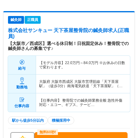
鍼灸師
正職員
株式会社サンキュー 天下茶屋整骨院
の鍼灸師求人(正職
員)
【大阪市／西成区】選べる休日制！日祝固定休み！整骨院での
鍼灸師さんの募集です♪
【モデル月収】
22.0
万円～
84.0
万円
※お休みの日数
で変わります。
給与
大阪府 大阪市西成区
大阪市営堺筋線「天下茶屋
駅」（徒歩3分）南海電気鉄道「天下茶屋駅」（徒
勤務地
歩3分） 他
【仕事内容】 整骨院での鍼灸師業務全般 急性外傷
対応・エコー、ギプス、テーピ…
仕事内容
駅から徒歩5分以内
積極採用中