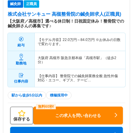
鍼灸師
正職員
株式会社サンキュー 高槻整骨院
の鍼灸師求人(正職員)
【大阪府／高槻市】選べる休日制！日祝固定休み！整骨院での
鍼灸師さんの募集です♪
【モデル月収】
22.0
万円～
84.0
万円
※お休みの日数
で変わります。
給与
大阪府 高槻市
阪急京都本線「高槻市駅」（徒歩2
分）
勤務地
【仕事内容】 整骨院での鍼灸師業務全般 急性外傷
対応・エコー、ギプス、テーピ…
仕事内容
駅から徒歩5分以内
積極採用中
この求人を問い合わせる
保存する