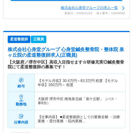
株式会社心身堂グループの求人一覧
更新日：2026/01/23 求人番号：10209630
柔道整復師
正職員
株式会社心身堂グループ 心身堂鍼灸整骨院・整体院 泉
ヶ丘院
の柔道整復師求人(正職員)
【大阪府／堺市中区】高収入目指せます☆研修充実◎鍼灸整骨
院にて柔道整復師の募集です！
【モデル月収】
30.4
万円～
83.3
万円
程度 【モデル
年収】
350
万円～
程度
給与
大阪府 堺市中区
南海泉北線「泉ケ丘駅」（バス・
車8分）
勤務地
【仕事内容】 ■柔道整復師としての業務全般 ・治療
業務 ・受付業務 ・院内業務…
仕事内容