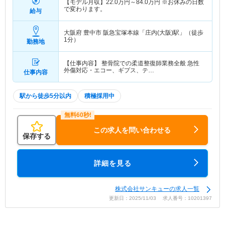
【モデル月収】
22.0
万円～
84.0
万円
※お休みの日数
で変わります。
給与
大阪府 豊中市
阪急宝塚本線「庄内(大阪)駅」（徒歩
1分）
勤務地
【仕事内容】 整骨院での柔道整復師業務全般 急性
外傷対応・エコー、ギプス、テ…
仕事内容
駅から徒歩5分以内
積極採用中
この求人を問い合わせる
保存する
詳細を見る
株式会社サンキューの求人一覧
更新日：2025/11/03 求人番号：10201397