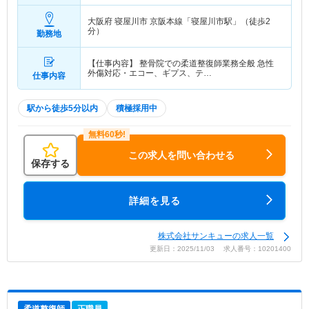
大阪府 寝屋川市
京阪本線「寝屋川市駅」（徒歩2
分）
勤務地
【仕事内容】 整骨院での柔道整復師業務全般 急性
外傷対応・エコー、ギプス、テ…
仕事内容
駅から徒歩5分以内
積極採用中
この求人を問い合わせる
保存する
詳細を見る
株式会社サンキューの求人一覧
更新日：2025/11/03 求人番号：10201400
柔道整復師
正職員