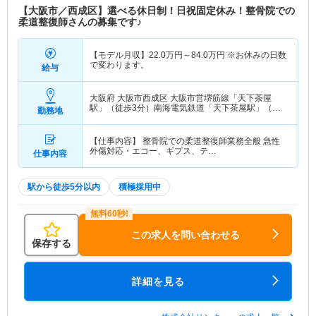
【大阪市／西成区】選べる休日制！日祝固定休み！整骨院での
柔道整復師さんの募集です♪
【モデル月収】
22.0
万円～
84.0
万円
※お休みの日数
で変わります。
給与
大阪府 大阪市西成区
大阪市営堺筋線「天下茶屋
駅」（徒歩3分）南海電気鉄道「天下茶屋駅」（徒
勤務地
歩3分） 他
【仕事内容】 整骨院での柔道整復師業務全般 急性
外傷対応・エコー、ギプス、テ…
仕事内容
駅から徒歩5分以内
積極採用中
この求人を問い合わせる
保存する
詳細を見る