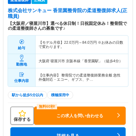
株式会社サンキュー 香里園整骨院
の柔道整復師求人(正
職員)
【大阪府／寝屋川市】選べる休日制！日祝固定休み！整骨院で
の柔道整復師さんの募集です♪
【モデル月収】
22.0
万円～
84.0
万円
※お休みの日数
で変わります。
給与
大阪府 寝屋川市
京阪本線「香里園駅」（徒歩4分）
勤務地
【仕事内容】 整骨院での柔道整復師業務全般 急性
外傷対応・エコー、ギプス、テ…
仕事内容
駅から徒歩5分以内
積極採用中
この求人を問い合わせる
保存する
詳細を見る