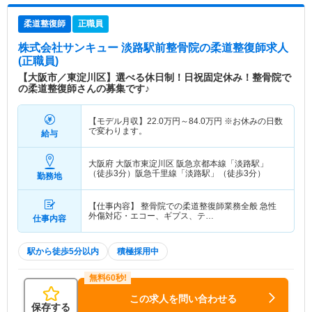
柔道整復師
正職員
株式会社サンキュー 淡路駅前整骨院
の柔道整復師求人
(正職員)
【大阪市／東淀川区】選べる休日制！日祝固定休み！整骨院で
の柔道整復師さんの募集です♪
【モデル月収】
22.0
万円～
84.0
万円
※お休みの日数
で変わります。
給与
大阪府 大阪市東淀川区
阪急京都本線「淡路駅」
（徒歩3分）阪急千里線「淡路駅」（徒歩3分）
勤務地
【仕事内容】 整骨院での柔道整復師業務全般 急性
外傷対応・エコー、ギプス、テ…
仕事内容
駅から徒歩5分以内
積極採用中
この求人を問い合わせる
保存する