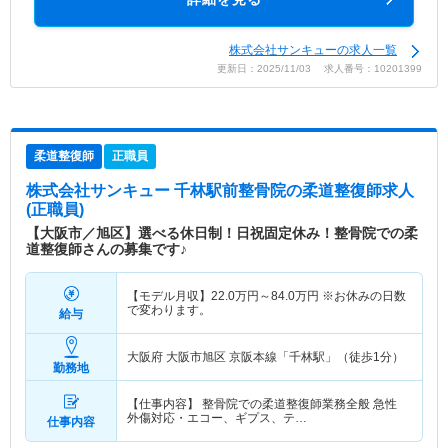
株式会社サンキューの求人一覧
更新日：2025/11/03 求人番号：10201399
柔道整復師
正職員
株式会社サンキュー 千林駅前整骨院
の柔道整復師求人
(正職員)
【大阪市／旭区】選べる休日制！日祝固定休み！整骨院での柔
道整復師さんの募集です♪
【モデル月収】
22.0
万円～
84.0
万円
※お休みの日数
で変わります。
給与
大阪府 大阪市旭区
京阪本線「千林駅」（徒歩1分）
勤務地
【仕事内容】 整骨院での柔道整復師業務全般 急性
外傷対応・エコー、ギプス、テ…
仕事内容