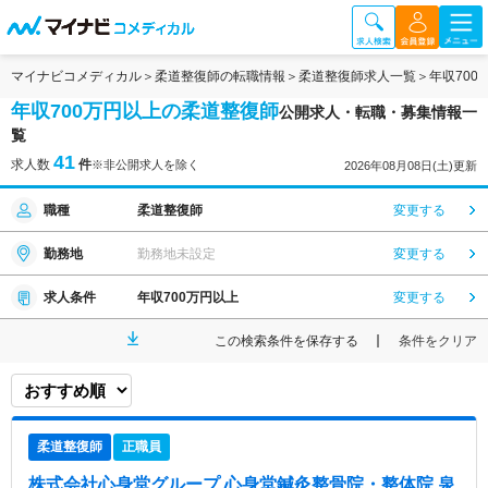
マイナビコメディカル
柔道整復師の転職情報
柔道整復師求人一覧
年収70
年収700万円以上の柔道整復師
公開求人・転職・募集情報一
覧
41
求人数
件
※非公開求人を除く
2026年08月08日(土)更新
職種
柔道整復師
変更する
勤務地
勤務地未設定
変更する
求人条件
年収700万円以上
変更する
この検索条件を保存する
条件をクリア
柔道整復師
正職員
株式会社心身堂グループ 心身堂鍼灸整骨院・整体院 泉