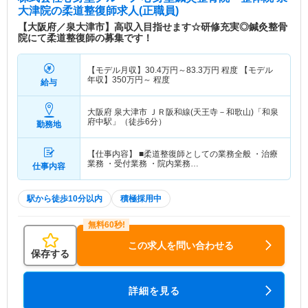
大津院
の柔道整復師求人(正職員)
【大阪府／泉大津市】高収入目指せます☆研修充実◎鍼灸整骨
院にて柔道整復師の募集です！
【モデル月収】
30.4
万円～
83.3
万円
程度 【モデル
年収】
350
万円～
程度
給与
大阪府 泉大津市
ＪＲ阪和線(天王寺－和歌山)「和泉
府中駅」（徒歩6分）
勤務地
【仕事内容】 ■柔道整復師としての業務全般 ・治療
業務 ・受付業務 ・院内業務…
仕事内容
駅から徒歩10分以内
積極採用中
この求人を問い合わせる
保存する
詳細を見る