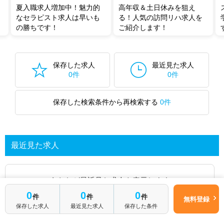
夏入職求人増加中！魅力的
高年収＆土日休みを狙え
なセラピスト求人は早いも
る！人気の訪問リハ求人を
の勝ちです！
ご紹介します！
保存した求人
最近見た求人
0件
0件
保存した検索条件から再検索する
0件
最近見た求人
あなたが最近見た求人を表示します
0
0
0
件
件
件
無料登録
求人を探してみる
保存した求人
最近見た求人
保存した条件