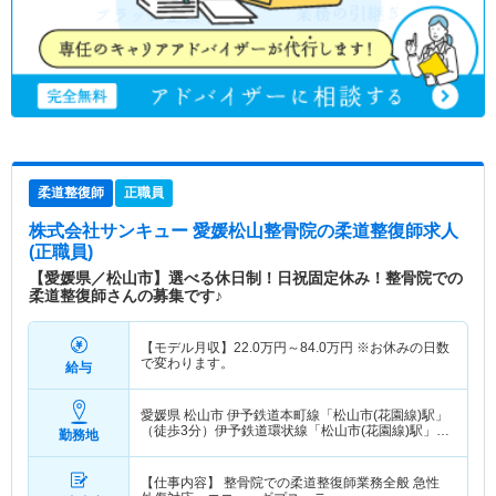
柔道整復師
正職員
株式会社サンキュー 愛媛松山整骨院
の柔道整復師求人
(正職員)
【愛媛県／松山市】選べる休日制！日祝固定休み！整骨院での
柔道整復師さんの募集です♪
【モデル月収】
22.0
万円～
84.0
万円
※お休みの日数
で変わります。
給与
愛媛県 松山市
伊予鉄道本町線「松山市(花園線)駅」
（徒歩3分）伊予鉄道環状線「松山市(花園線)駅」
勤務地
（徒歩3分） 他
【仕事内容】 整骨院での柔道整復師業務全般 急性