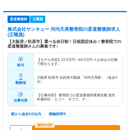
柔道整復師
正職員
株式会社サンキュー 河内天美整骨院
の柔道整復師求人
(正職員)
【大阪府／松原市】選べる休日制！日祝固定休み！整骨院での
柔道整復師さんの募集です♪
【モデル月収】
22.0
万円～
84.0
万円
※お休みの日数
で変わります。
給与
大阪府 松原市
近鉄南大阪線「河内天美駅」（徒歩3
分）
勤務地
【仕事内容】 整骨院での柔道整復師業務全般 急性
外傷対応・エコー、ギプス、テ…
仕事内容
駅から徒歩5分以内
積極採用中