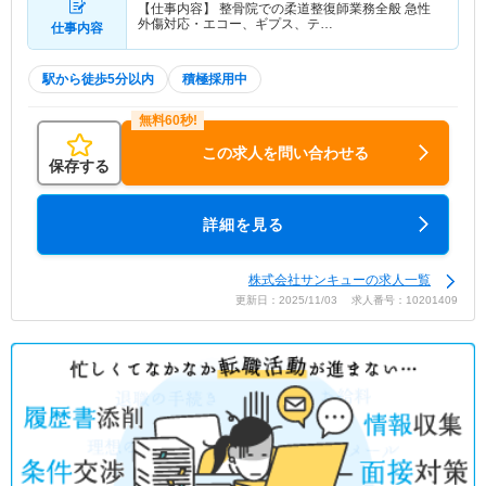
【仕事内容】 整骨院での柔道整復師業務全般 急性
外傷対応・エコー、ギプス、テ…
仕事内容
駅から徒歩5分以内
積極採用中
この求人を問い合わせる
保存する
詳細を見る
株式会社サンキューの求人一覧
更新日：2025/11/03 求人番号：10201409