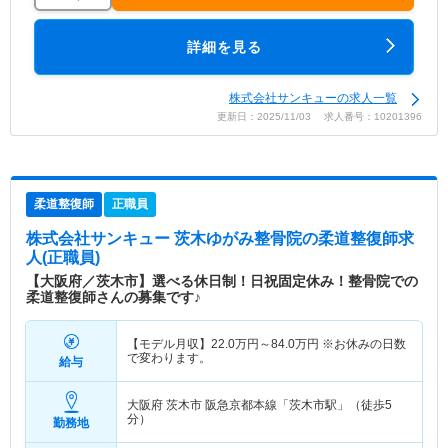
詳細を見る
株式会社サンキューの求人一覧
更新日：2025/11/03 求人番号：10201396
柔道整復師
正職員
株式会社サンキュー 茨木ゆがみ整骨院
の柔道整復師求
人(正職員)
【大阪府／茨木市】選べる休日制！日祝固定休み！整骨院での
柔道整復師さんの募集です♪
【モデル月収】
22.0
万円～
84.0
万円
※お休みの日数
で変わります。
給与
大阪府 茨木市
阪急京都本線「茨木市駅」（徒歩5
分）
勤務地