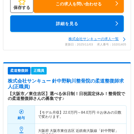
この求人を問い合わせる
保存する
詳細を見る
株式会社サンキューの求人一覧
更新日：2025/11/03 求人番号：10201405
柔道整復師
正職員
株式会社サンキュー 針中野駒川整骨院
の柔道整復師求
人(正職員)
【大阪市／東住吉区】選べる休日制！日祝固定休み！整骨院で
の柔道整復師さんの募集です♪
【モデル月収】
22.0
万円～
84.0
万円
※お休みの日数
で変わります。
給与
大阪府 大阪市東住吉区
近鉄南大阪線「針中野駅」