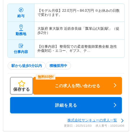
【モデル月収】
22.0
万円～
84.0
万円
※お休みの日数
で変わります。
給与
大阪府 東大阪市
近鉄奈良線「瓢箪山(大阪)駅」（徒
歩2分）
勤務地
【仕事内容】 整骨院での柔道整復師業務全般 急性
外傷対応・エコー、ギプス、テ…
仕事内容
駅から徒歩5分以内
積極採用中
この求人を問い合わせる
保存する
詳細を見る
株式会社サンキューの求人一覧
更新日：2025/11/03 求人番号：10201406