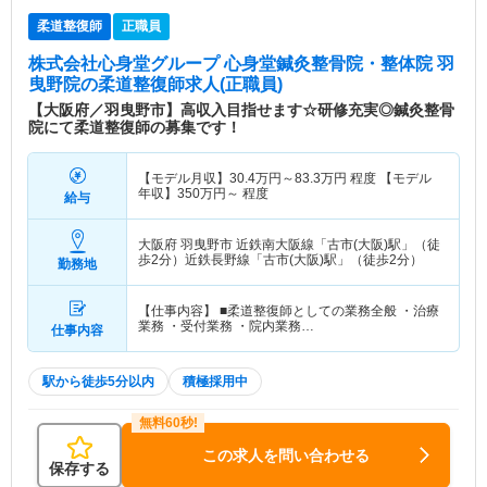
柔道整復師
正職員
株式会社心身堂グループ 心身堂鍼灸整骨院・整体院 羽
曳野院
の柔道整復師求人(正職員)
【大阪府／羽曳野市】高収入目指せます☆研修充実◎鍼灸整骨
院にて柔道整復師の募集です！
【モデル月収】
30.4
万円～
83.3
万円
程度 【モデル
年収】
350
万円～
程度
給与
大阪府 羽曳野市
近鉄南大阪線「古市(大阪)駅」（徒
歩2分）近鉄長野線「古市(大阪)駅」（徒歩2分）
勤務地
【仕事内容】 ■柔道整復師としての業務全般 ・治療
業務 ・受付業務 ・院内業務…
仕事内容
駅から徒歩5分以内
積極採用中
この求人を問い合わせる
保存する