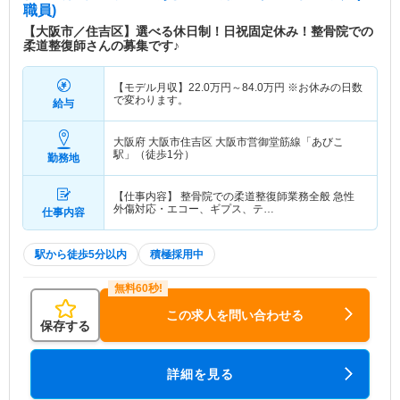
職員)
【大阪市／住吉区】選べる休日制！日祝固定休み！整骨院での
柔道整復師さんの募集です♪
【モデル月収】
22.0
万円～
84.0
万円
※お休みの日数
で変わります。
給与
大阪府 大阪市住吉区
大阪市営御堂筋線「あびこ
駅」（徒歩1分）
勤務地
【仕事内容】 整骨院での柔道整復師業務全般 急性
外傷対応・エコー、ギプス、テ…
仕事内容
駅から徒歩5分以内
積極採用中
この求人を問い合わせる
保存する
詳細を見る