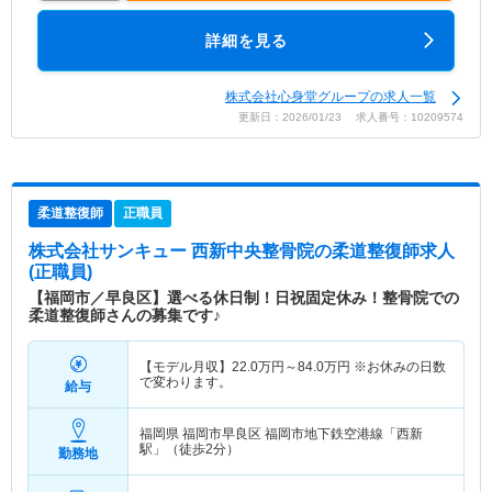
詳細を見る
株式会社心身堂グループの求人一覧
更新日：2026/01/23 求人番号：10209574
柔道整復師
正職員
株式会社サンキュー 西新中央整骨院
の柔道整復師求人
(正職員)
【福岡市／早良区】選べる休日制！日祝固定休み！整骨院での
柔道整復師さんの募集です♪
【モデル月収】
22.0
万円～
84.0
万円
※お休みの日数
で変わります。
給与
福岡県 福岡市早良区
福岡市地下鉄空港線「西新
駅」（徒歩2分）
勤務地