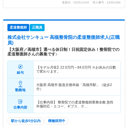
更新日：2025/11/03 求人番号：10201394
柔道整復師
正職員
株式会社サンキュー 高槻整骨院
の柔道整復師求人(正職
員)
【大阪府／高槻市】選べる休日制！日祝固定休み！整骨院での
柔道整復師さんの募集です♪
【モデル月収】
22.0
万円～
84.0
万円
※お休みの日数
で変わります。
給与
大阪府 高槻市
阪急京都本線「高槻市駅」（徒歩2
分）
勤務地
【仕事内容】 整骨院での柔道整復師業務全般 急性
外傷対応・エコー、ギプス、テ…
仕事内容
駅から徒歩5分以内
積極採用中