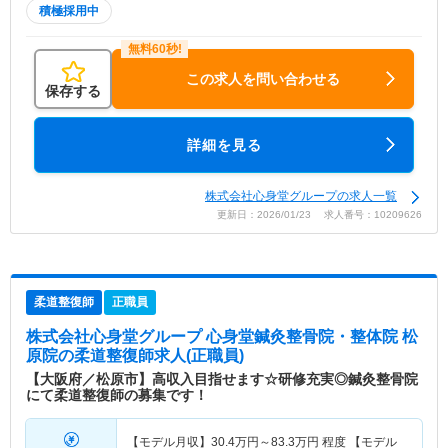
積極採用中
この求人を問い合わせる
保存する
詳細を見る
株式会社心身堂グループの求人一覧
更新日：2026/01/23 求人番号：10209626
柔道整復師
正職員
株式会社心身堂グループ 心身堂鍼灸整骨院・整体院 松
原院
の柔道整復師求人(正職員)
【大阪府／松原市】高収入目指せます☆研修充実◎鍼灸整骨院
にて柔道整復師の募集です！
【モデル月収】
30.4
万円～
83.3
万円
程度 【モデル