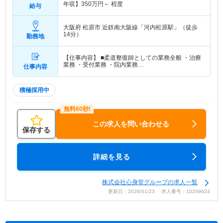
年収】
350
万円～
程度
給与
大阪府 松原市
近鉄南大阪線「河内松原駅」（徒歩
14分）
勤務地
【仕事内容】 ■柔道整復師としての業務全般 ・治療
業務 ・受付業務 ・院内業務…
仕事内容
積極採用中
この求人を問い合わせる
保存する
詳細を見る
株式会社心身堂グループの求人一覧
更新日：2026/01/23 求人番号：10209624