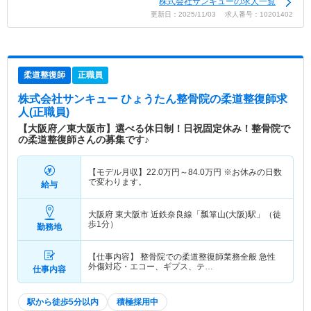
株式会社サンキューの求人一覧
更新日：2025/11/03 求人番号：10201402
柔道整復師
正職員
株式会社サンキュー ひょうたん整骨院
の柔道整復師求
人(正職員)
【大阪府／東大阪市】選べる休日制！日祝固定休み！整骨院で
の柔道整復師さんの募集です♪
【モデル月収】
22.0
万円～
84.0
万円
※お休みの日数
で変わります。
給与
大阪府 東大阪市
近鉄奈良線「瓢箪山(大阪)駅」（徒
歩1分）
勤務地
【仕事内容】 整骨院での柔道整復師業務全般 急性
外傷対応・エコー、ギプス、テ…
仕事内容
駅から徒歩5分以内
積極採用中