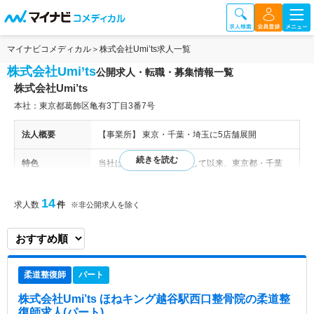
マイナビコメディカル
株式会社Umi’ts求人一覧
株式会社Umi’ts
公開求人・転職・募集情報一覧
株式会社Umi’ts
本社：東京都葛飾区亀有3丁目3番7号
法人概要
【事業所】 東京・千葉・埼玉に5店舗展開
特色
当社は2018年2月に設立して以来、東京都・千葉
県・埼玉県にて整骨院の展開を行っている企業で
す。 「その人の人生にプラスαを」という企業理念
14
求人数
件
※非公開求人を除く
のもと、患者様だけではなく、スタッフや周囲の
方々の人生を今より少しでも豊かにするためには、
と常に考え行動することを大切にしています。
柔道整復師
パート
株式会社Umi’ts ほねキング越谷駅西口整骨院
の柔道整
復師求人(パート)