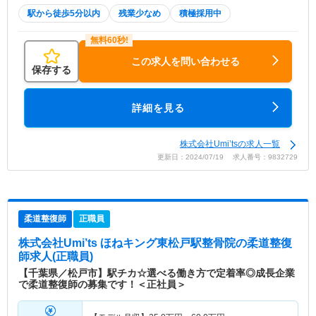
駅から徒歩5分以内
残業少なめ
積極採用中
この求人を問い合わせる
保存する
詳細を見る
株式会社Umi’tsの求人一覧
更新日：2024/07/19 求人番号：9832729
柔道整復師
正職員
株式会社Umi’ts ほねキング東松戸駅整骨院
の柔道整復
師求人(正職員)
【千葉県／松戸市】駅チカ☆選べる働き方で定着率◎成長企業
で柔道整復師の募集です！＜正社員＞