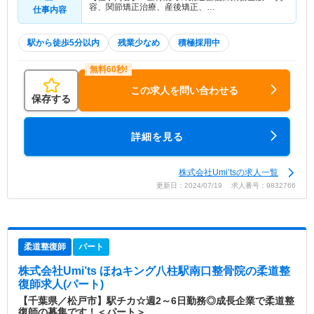
容、関節矯正治療、産後矯正、…
仕事内容
駅から徒歩5分以内
残業少なめ
積極採用中
この求人を問い合わせる
保存する
詳細を見る
株式会社Umi’tsの求人一覧
更新日：2024/07/19 求人番号：9832766
柔道整復師
パート
株式会社Umi’ts ほねキング八柱駅南口整骨院
の柔道整
復師求人(パート)
【千葉県／松戸市】駅チカ☆週2～6日勤務◎成長企業で柔道整
復師の募集です！＜パート＞