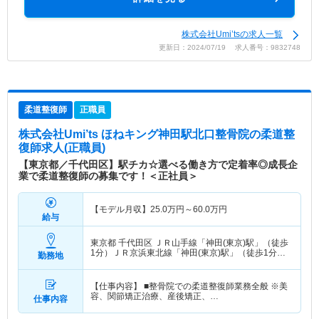
株式会社Umi’tsの求人一覧
更新日：2024/07/19 求人番号：9832748
柔道整復師
正職員
株式会社Umi’ts ほねキング神田駅北口整骨院
の柔道整
復師求人(正職員)
【東京都／千代田区】駅チカ☆選べる働き方で定着率◎成長企
業で柔道整復師の募集です！＜正社員＞
【モデル月収】
25.0
万円～
60.0
万円
給与
東京都 千代田区
ＪＲ山手線「神田(東京)駅」（徒歩
1分）ＪＲ京浜東北線「神田(東京)駅」（徒歩1分）
勤務地
他
【仕事内容】 ■整骨院での柔道整復師業務全般 ※美
容、関節矯正治療、産後矯正、…
仕事内容