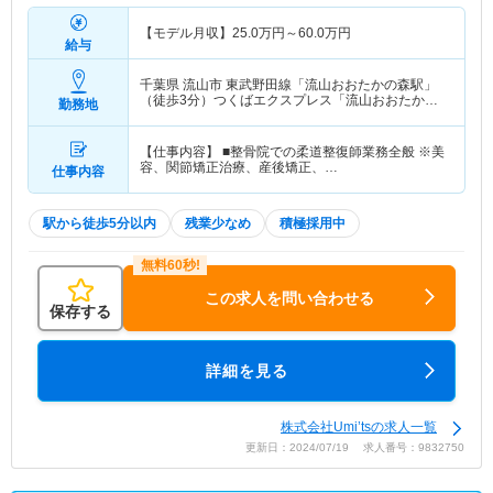
【モデル月収】
25.0
万円～
60.0
万円
給与
千葉県 流山市
東武野田線「流山おおたかの森駅」
（徒歩3分）つくばエクスプレス「流山おおたかの
勤務地
森駅」（徒歩3分）
【仕事内容】 ■整骨院での柔道整復師業務全般 ※美
容、関節矯正治療、産後矯正、…
仕事内容
駅から徒歩5分以内
残業少なめ
積極採用中
この求人を問い合わせる
保存する
詳細を見る
株式会社Umi’tsの求人一覧
更新日：2024/07/19 求人番号：9832750