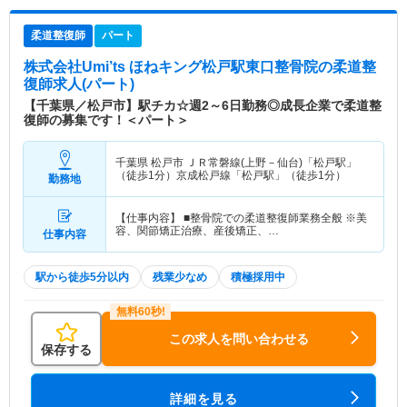
柔道整復師
パート
株式会社Umi’ts ほねキング松戸駅東口整骨院
の柔道整
復師求人(パート)
【千葉県／松戸市】駅チカ☆週2～6日勤務◎成長企業で柔道整
復師の募集です！＜パート＞
千葉県 松戸市
ＪＲ常磐線(上野－仙台)「松戸駅」
（徒歩1分）京成松戸線「松戸駅」（徒歩1分）
勤務地
【仕事内容】 ■整骨院での柔道整復師業務全般 ※美
容、関節矯正治療、産後矯正、…
仕事内容
駅から徒歩5分以内
残業少なめ
積極採用中
この求人を問い合わせる
保存する
詳細を見る