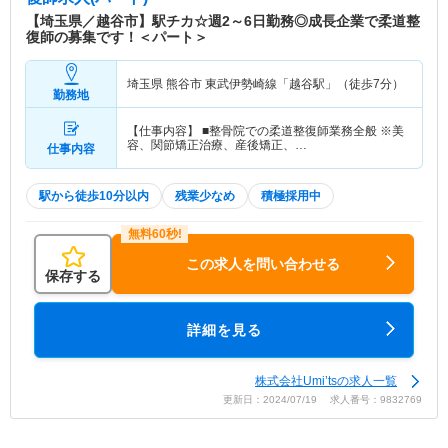
【埼玉県／越谷市】駅チカ☆週2～6日勤務◎成長企業で柔道整
復師の募集です！＜パート＞
埼玉県 熊谷市
東武伊勢崎線「越谷駅」（徒歩7分）
勤務地
【仕事内容】 ■整骨院での柔道整復師業務全般 ※美
容、関節矯正治療、産後矯正、…
仕事内容
駅から徒歩10分以内
残業少なめ
積極採用中
この求人を問い合わせる
保存する
詳細を見る
株式会社Umi’tsの求人一覧
更新日：2024/07/19 求人番号：9832769