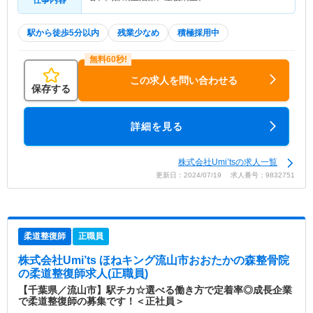
仕事内容
駅から徒歩5分以内
残業少なめ
積極採用中
この求人を問い合わせる
保存する
詳細を見る
株式会社Umi’tsの求人一覧
更新日：2024/07/19 求人番号：9832751
柔道整復師
正職員
株式会社Umi’ts ほねキング流山市おおたかの森整骨院
の柔道整復師求人(正職員)
【千葉県／流山市】駅チカ☆選べる働き方で定着率◎成長企業
で柔道整復師の募集です！＜正社員＞