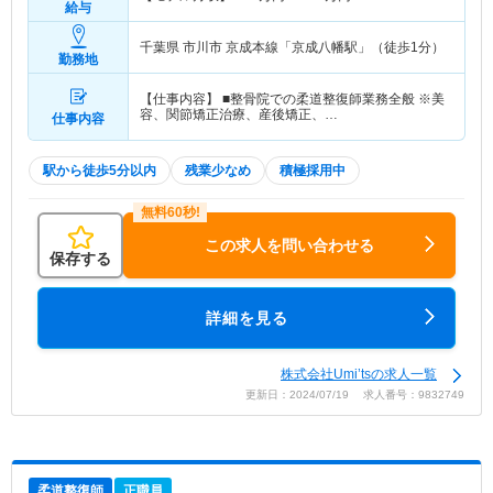
給与
千葉県 市川市
京成本線「京成八幡駅」（徒歩1分）
勤務地
【仕事内容】 ■整骨院での柔道整復師業務全般 ※美
容、関節矯正治療、産後矯正、…
仕事内容
駅から徒歩5分以内
残業少なめ
積極採用中
この求人を問い合わせる
保存する
詳細を見る
株式会社Umi’tsの求人一覧
更新日：2024/07/19 求人番号：9832749
柔道整復師
正職員