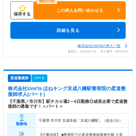
この求人を問い合わせる
保存する
詳細を見る
株式会社Umi’tsの求人一覧
更新日：2024/07/19 求人番号：9832767
柔道整復師
パート
株式会社Umi’ts ほねキング京成八幡駅整骨院
の柔道整
復師求人(パート)
【千葉県／市川市】駅チカ☆週2～6日勤務◎成長企業で柔道整
復師の募集です！＜パート＞
千葉県 市川市
京成本線「京成八幡駅」（徒歩1分）
勤務地
【仕事内容】 ■整骨院での柔道整復師業務全般 ※美