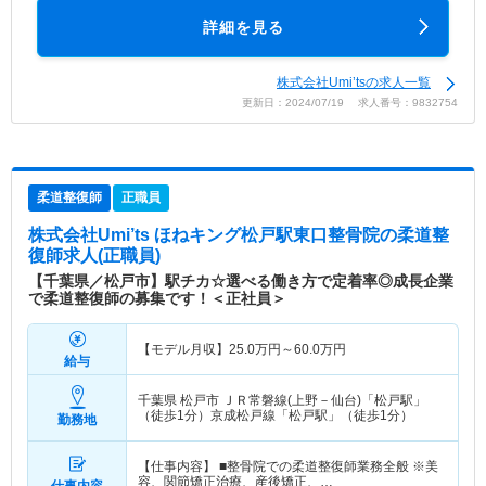
詳細を見る
株式会社Umi’tsの求人一覧
更新日：2024/07/19 求人番号：9832754
柔道整復師
正職員
株式会社Umi’ts ほねキング松戸駅東口整骨院
の柔道整
復師求人(正職員)
【千葉県／松戸市】駅チカ☆選べる働き方で定着率◎成長企業
で柔道整復師の募集です！＜正社員＞
【モデル月収】
25.0
万円～
60.0
万円
給与
千葉県 松戸市
ＪＲ常磐線(上野－仙台)「松戸駅」
（徒歩1分）京成松戸線「松戸駅」（徒歩1分）
勤務地
【仕事内容】 ■整骨院での柔道整復師業務全般 ※美
容、関節矯正治療、産後矯正、…