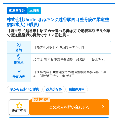
柔道整復師
正職員
株式会社Umi’ts ほねキング越谷駅西口整骨院
の柔道整
復師求人(正職員)
【埼玉県／越谷市】駅チカ☆選べる働き方で定着率◎成長企業
で柔道整復師の募集です！＜正社員＞
【モデル月収】
25.0
万円～
60.0
万円
給与
埼玉県 熊谷市
東武伊勢崎線「越谷駅」（徒歩7分）
勤務地
【仕事内容】 ■整骨院での柔道整復師業務全般 ※美
容、関節矯正治療、産後矯正、…
仕事内容
駅から徒歩10分以内
残業少なめ
積極採用中
この求人を問い合わせる
保存する