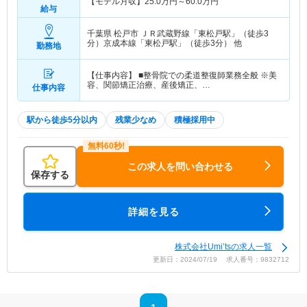
【モデル月収】
25.0
万円～
60.0
万円
給与
千葉県 松戸市
ＪＲ武蔵野線「東松戸駅」（徒歩3
分）京成本線「東松戸駅」（徒歩3分） 他
勤務地
【仕事内容】 ■整骨院での柔道整復師業務全般 ※美
容、関節矯正治療、産後矯正、…
仕事内容
駅から徒歩5分以内
残業少なめ
積極採用中
この求人を問い合わせる
保存する
詳細を見る
株式会社Umi’tsの求人一覧
更新日：2024/07/19 求人番号：9832712