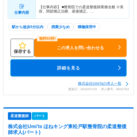
【仕事内容】 ■整骨院での柔道整復師業務全般 ※美
容、関節矯正治療、産後矯正、…
仕事内容
駅から徒歩5分以内
残業少なめ
積極採用中
この求人を問い合わせる
保存する
詳細を見る
株式会社Umi’tsの求人一覧
更新日：2024/07/19 求人番号：9832763
柔道整復師
パート
株式会社Umi’ts ほねキング東松戸駅整骨院
の柔道整復
師求人(パート)