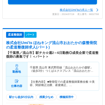
株式会社Umi’tsの求人一覧
更新日：2024/07/19 求人番号：9832768
柔道整復師
パート
株式会社Umi’ts ほねキング流山市おおたかの森整骨院
の柔道整復師求人(パート)
【千葉県／流山市】駅チカ☆週2～6日勤務◎成長企業で柔道整
復師の募集です！＜パート＞
千葉県 流山市
東武野田線「流山おおたかの森駅」
（徒歩3分）つくばエクスプレス「流山おおたかの
勤務地
森駅」（徒歩3分）
【仕事内容】 ■整骨院での柔道整復師業務全般 ※美
容、関節矯正治療、産後矯正、…
仕事内容
駅から徒歩5分以内
残業少なめ
積極採用中