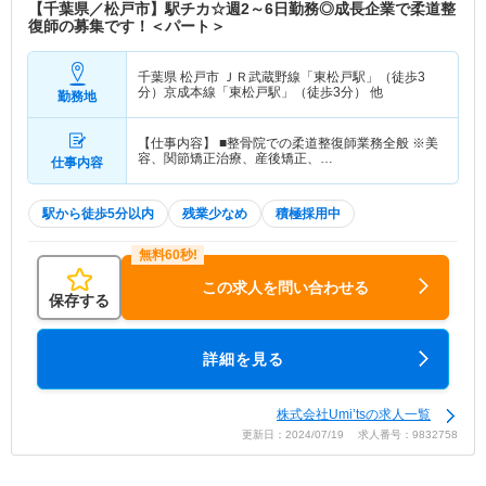
【千葉県／松戸市】駅チカ☆週2～6日勤務◎成長企業で柔道整
復師の募集です！＜パート＞
千葉県 松戸市
ＪＲ武蔵野線「東松戸駅」（徒歩3
分）京成本線「東松戸駅」（徒歩3分） 他
勤務地
【仕事内容】 ■整骨院での柔道整復師業務全般 ※美
容、関節矯正治療、産後矯正、…
仕事内容
駅から徒歩5分以内
残業少なめ
積極採用中
この求人を問い合わせる
保存する
詳細を見る
株式会社Umi’tsの求人一覧
更新日：2024/07/19 求人番号：9832758