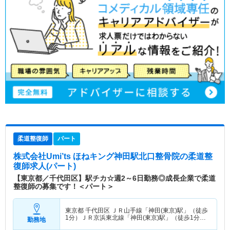
柔道整復師
パート
株式会社Umi’ts ほねキング神田駅北口整骨院
の柔道整
復師求人(パート)
【東京都／千代田区】駅チカ☆週2～6日勤務◎成長企業で柔道
整復師の募集です！＜パート＞
東京都 千代田区
ＪＲ山手線「神田(東京)駅」（徒歩
1分）ＪＲ京浜東北線「神田(東京)駅」（徒歩1分）
勤務地
他