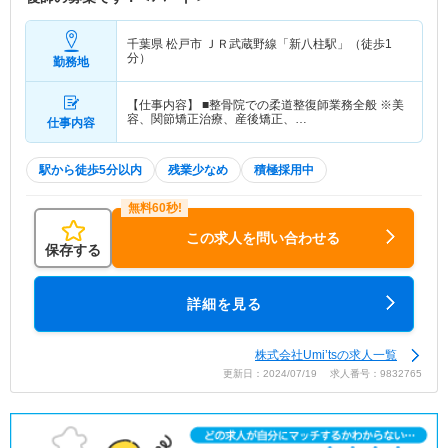
千葉県 松戸市
ＪＲ武蔵野線「新八柱駅」（徒歩1
分）
勤務地
【仕事内容】 ■整骨院での柔道整復師業務全般 ※美
容、関節矯正治療、産後矯正、…
仕事内容
駅から徒歩5分以内
残業少なめ
積極採用中
この求人を問い合わせる
保存する
詳細を見る
株式会社Umi’tsの求人一覧
更新日：2024/07/19 求人番号：9832765