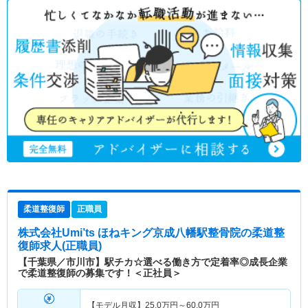
柔道整復師
正職員
株式会社Umi’ts ほねキング京成八幡駅整骨院
の柔道整
復師求人(正職員)
【千葉県／市川市】駅チカ☆選べる働き方で定着率◎成長企業
で柔道整復師の募集です！＜正社員＞
【モデル月収】
25.0
万円～
60.0
万円