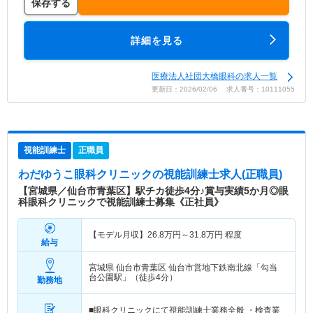
保存する
詳細を見る
医療法人社団大橋眼科の求人一覧
更新日：2026/02/06 求人番号：10111055
視能訓練士
正職員
わだゆうこ眼科クリニック
の視能訓練士求人(正職員)
【宮城県／仙台市青葉区】駅チカ徒歩4分♪賞与実績5か月◎眼
科眼科クリニックで視能訓練士募集《正社員》
【モデル月収】
26.8
万円～
31.8
万円
程度
給与
宮城県 仙台市青葉区
仙台市営地下鉄南北線「勾当
台公園駅」（徒歩4分）
勤務地
■眼科クリニックにて視能訓練士業務全般 ・検査業