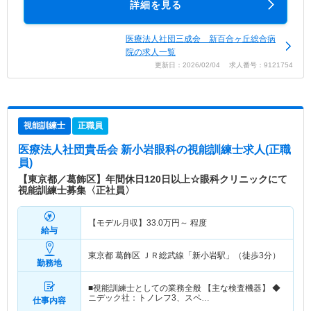
詳細を見る
医療法人社団三成会 新百合ヶ丘総合病
院の求人一覧
更新日：2026/02/04 求人番号：9121754
視能訓練士
正職員
医療法人社団貴岳会 新小岩眼科
の視能訓練士求人(正職
員)
【東京都／葛飾区】年間休日120日以上☆眼科クリニックにて
視能訓練士募集〈正社員〉
【モデル月収】
33.0
万円～
程度
給与
東京都 葛飾区
ＪＲ総武線「新小岩駅」（徒歩3分）
勤務地
■視能訓練士としての業務全般 【主な検査機器】 ◆
ニデック社：トノレフ3、スペ…
仕事内容