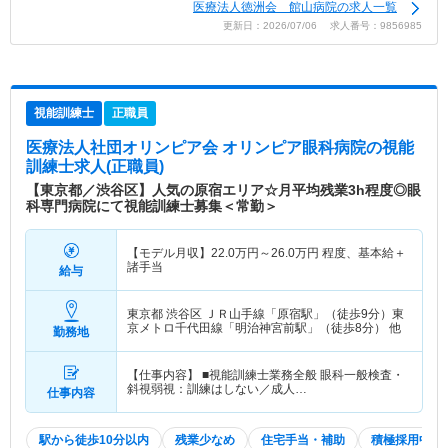
医療法人徳洲会 館山病院の求人一覧
更新日：2026/07/06 求人番号：9856985
視能訓練士
正職員
医療法人社団オリンピア会 オリンピア眼科病院
の視能
訓練士求人(正職員)
【東京都／渋谷区】人気の原宿エリア☆月平均残業3h程度◎眼
科専門病院にて視能訓練士募集＜常勤＞
【モデル月収】
22.0
万円～
26.0
万円
程度、基本給＋
諸手当
給与
東京都 渋谷区
ＪＲ山手線「原宿駅」（徒歩9分）東
京メトロ千代田線「明治神宮前駅」（徒歩8分） 他
勤務地
【仕事内容】 ■視能訓練士業務全般 眼科一般検査・
斜視弱視：訓練はしない／成人…
仕事内容
駅から徒歩10分以内
残業少なめ
住宅手当・補助
積極採用中