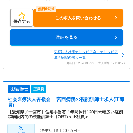
この求人を問い合わせる
保存する
詳細を見る
医療法人社団オリンピア会 オリンピア
眼科病院の求人一覧
更新日：2026/06/22 求人番号：9159379
視能訓練士
正職員
社会医療法人杏嶺会 一宮西病院
の視能訓練士求人(正職
員)
【愛知県／一宮市】住宅手当有！年間休日120日☆幅広い症例
◎病院内での視能訓練士（ORT)＜正社員＞
【モデル月収】
20.4
万円～