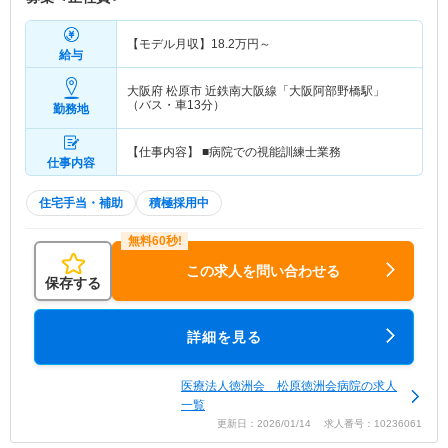
【モデル月収】
18.2
万円～
給与
大阪府 松原市
近鉄南大阪線「大阪阿部野橋駅」
（バス・車13分）
勤務地
【仕事内容】 ■病院での視能訓練士業務
仕事内容
住宅手当・補助
積極採用中
この求人を問い合わせる
保存する
詳細を見る
医療法人徳洲会 松原徳洲会病院の求人
一覧
更新日：2026/01/14 求人番号：10236061