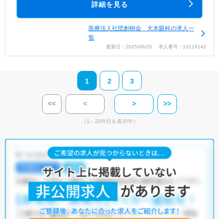
詳細を見る
医療法人社団創樹会 大木眼科の求人一
覧
更新日：2025/06/25 求人番号：10119142
1
2
3
<<
<
>
>>
（1～20件目を表示中）