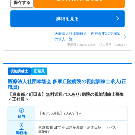
保存する
詳細を見る
医療法人社団顕鐘会 神戸百年記念病院
の求人一覧
更新日：2025/11/04 求人番号：9104127
視能訓練士
正職員
医療法人社団幸隆会 多摩丘陵病院
の視能訓練士求人(正
職員)
【東京都／町田市】無料送迎バスあり♪病院の視能訓練士募集
＜正社員＞
【モデル月収】
20.9
万円～
給与
東京都 町田市
小田急多摩線「唐木田駅」（バス・
車5分）
勤務地