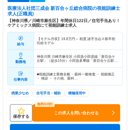
医療法人社団三成会 新百合ヶ丘総合病院
の視能訓練士
求人(正職員)
【神奈川県／川崎市麻生区】年間休日122日／住宅手当あり！
ケアミックス病院にて視能訓練士求人
【モデル月収】
19.8
万円～
程度 諸手当込※新卒初
任給モデル
給与
神奈川県 川崎市麻生区
小田急小田原線「新百合ケ
丘駅」（徒歩15分）小田急多摩線「新百合ケ丘駅」
勤務地
（徒歩15分）
■視能訓練士業務全般 ・眼科一般検査 ・ 視能矯正
・ 検診 ・ その他、眼科…
仕事内容
残業少なめ
住宅手当・補助
積極採用中
この求人を問い合わせる
保存する