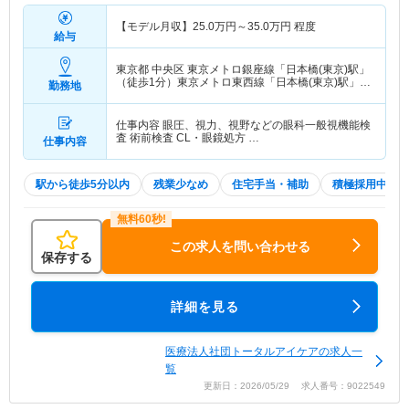
【モデル月収】
25.0
万円～
35.0
万円
程度
給与
東京都 中央区
東京メトロ銀座線「日本橋(東京)駅」
（徒歩1分）東京メトロ東西線「日本橋(東京)駅」
勤務地
（徒歩1分） 他
仕事内容 眼圧、視力、視野などの眼科一般視機能検
査 術前検査 CL・眼鏡処方 …
仕事内容
駅から徒歩5分以内
残業少なめ
住宅手当・補助
積極採用中
この求人を問い合わせる
保存する
詳細を見る
医療法人社団トータルアイケアの求人一
覧
更新日：2026/05/29 求人番号：9022549