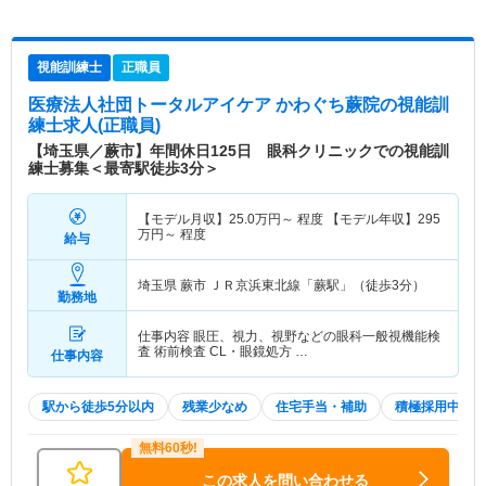
視能訓練士
正職員
医療法人社団トータルアイケア かわぐち蕨院
の視能訓
練士求人(正職員)
【埼玉県／蕨市】年間休日125日 眼科クリニックでの視能訓
練士募集＜最寄駅徒歩3分＞
【モデル月収】
25.0
万円～
程度 【モデル年収】
295
万円～
程度
給与
埼玉県 蕨市
ＪＲ京浜東北線「蕨駅」（徒歩3分）
勤務地
仕事内容 眼圧、視力、視野などの眼科一般視機能検
査 術前検査 CL・眼鏡処方 …
仕事内容
駅から徒歩5分以内
残業少なめ
住宅手当・補助
積極採用中
この求人を問い合わせる