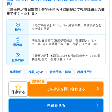
員)
【埼玉県／春日部市】住宅手当あり◎病院にて視能訓練士の募
集です！＜正社員＞
【モデル月収】
18.7
万円～
経験年数・勤務実績など
を考慮し決定
給与
埼玉県 春日部市
東武伊勢崎線「春日部駅」（バ
ス・車8分）東武野田線「春日部駅」（バス・車8
勤務地
分）
【仕事内容】 ■病院における視能訓練士としての業
務全般 視力・視野検査（HFA…
仕事内容
車通勤可
残業少なめ
住宅手当・補助
積極採用中
この求人を問い合わせる
保存する
詳細を見る