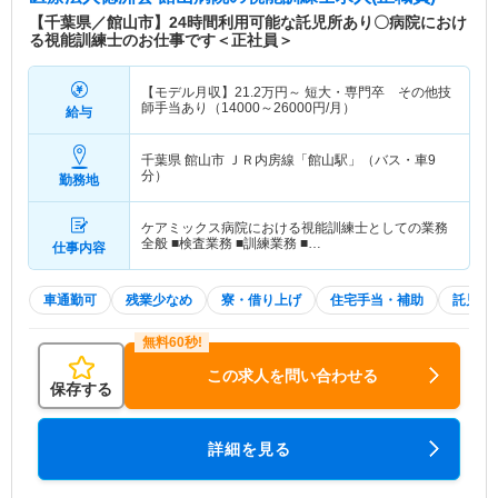
【千葉県／館山市】24時間利用可能な託児所あり〇病院におけ
る視能訓練士のお仕事です＜正社員＞
【モデル月収】
21.2
万円～
短大・専門卒 その他技
師手当あり（14000～26000円/月）
給与
千葉県 館山市
ＪＲ内房線「館山駅」（バス・車9
分）
勤務地
ケアミックス病院における視能訓練士としての業務
全般 ■検査業務 ■訓練業務 ■…
仕事内容
車通勤可
残業少なめ
寮・借り上げ
住宅手当・補助
託児所
この求人を問い合わせる
保存する
詳細を見る