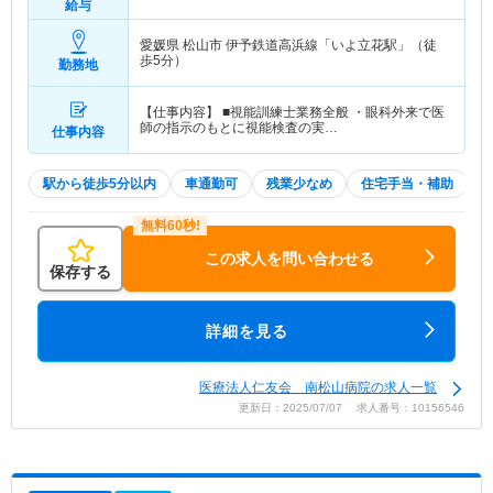
給与
愛媛県 松山市
伊予鉄道高浜線「いよ立花駅」（徒
歩5分）
勤務地
【仕事内容】 ■視能訓練士業務全般 ・眼科外来で医
師の指示のもとに視能検査の実…
仕事内容
駅から徒歩5分以内
車通勤可
残業少なめ
住宅手当・補助
この求人を問い合わせる
保存する
詳細を見る
医療法人仁友会 南松山病院の求人一覧
更新日：2025/07/07 求人番号：10156546