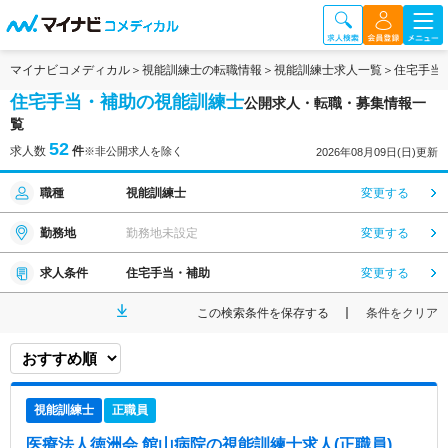
マイナビコメディカル
視能訓練士の転職情報
視能訓練士求人一覧
住宅手当
住宅手当・補助の視能訓練士
公開求人・転職・募集情報一
覧
52
求人数
件
※非公開求人を除く
2026年08月09日(日)更新
職種
視能訓練士
変更する
勤務地
勤務地未設定
変更する
求人条件
住宅手当・補助
変更する
この検索条件を保存する
条件をクリア
視能訓練士
正職員
医療法人徳洲会 館山病院
の視能訓練士求人(正職員)