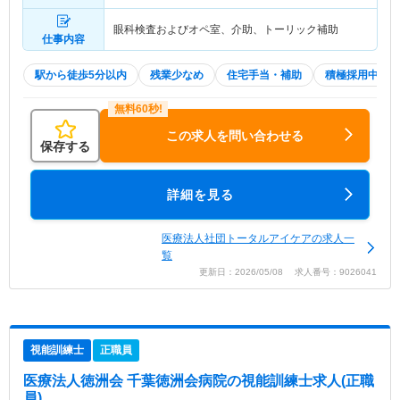
眼科検査およびオペ室、介助、トーリック補助
仕事内容
駅から徒歩5分以内
残業少なめ
住宅手当・補助
積極採用中
この求人を問い合わせる
保存する
詳細を見る
医療法人社団トータルアイケアの求人一
覧
更新日：2026/05/08 求人番号：9026041
視能訓練士
正職員
医療法人徳洲会 千葉徳洲会病院
の視能訓練士求人(正職
員)