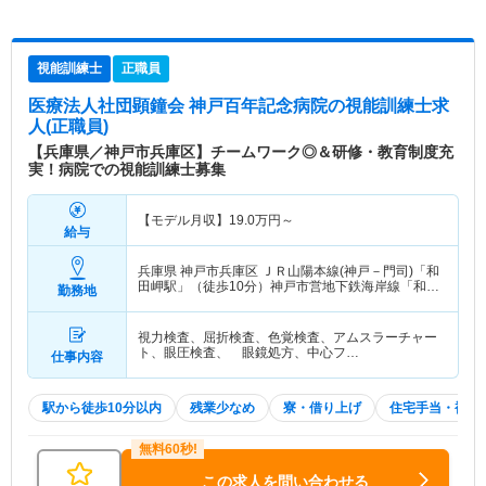
視能訓練士
正職員
医療法人社団顕鐘会 神戸百年記念病院
の視能訓練士求
人(正職員)
【兵庫県／神戸市兵庫区】チームワーク◎＆研修・教育制度充
実！病院での視能訓練士募集
【モデル月収】
19.0
万円～
給与
兵庫県 神戸市兵庫区
ＪＲ山陽本線(神戸－門司)「和
田岬駅」（徒歩10分）神戸市営地下鉄海岸線「和田
勤務地
岬駅」（徒歩10分） 他
視力検査、屈折検査、色覚検査、アムスラーチャー
ト、眼圧検査、 眼鏡処方、中心フ…
仕事内容
駅から徒歩10分以内
残業少なめ
寮・借り上げ
住宅手当・補助
この求人を問い合わせる