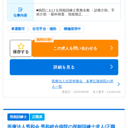
■病院における視能訓練士業務全般 ・診療介助、手
術介助 ・眼科検査、視能矯正、…
仕事内容
車通勤可
住宅手当・補助
積極採用中
この求人を問い合わせる
保存する
詳細を見る
医療法人社団幸隆会 多摩丘陵病院の求
人一覧
更新日：2025/08/06 求人番号：10184149
視能訓練士
正職員
医療法人秀和会 秀和総合病院
の視能訓練士求人(正職