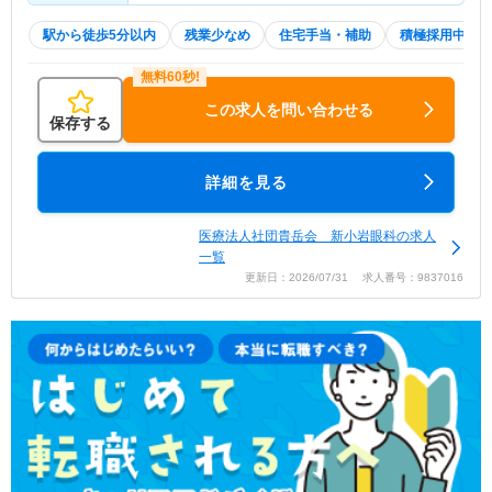
駅から徒歩5分以内
残業少なめ
住宅手当・補助
積極採用中
この求人を問い合わせる
保存する
詳細を見る
医療法人社団貴岳会 新小岩眼科の求人
一覧
更新日：2026/07/31 求人番号：9837016