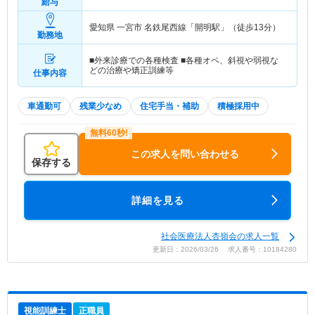
給与
愛知県 一宮市
名鉄尾西線「開明駅」（徒歩13分）
勤務地
■外来診療での各種検査 ■各種オペ、斜視や弱視な
どの治療や矯正訓練等
仕事内容
車通勤可
残業少なめ
住宅手当・補助
積極採用中
この求人を問い合わせる
保存する
詳細を見る
社会医療法人杏嶺会の求人一覧
更新日：2026/03/26 求人番号：10184280
視能訓練士
正職員