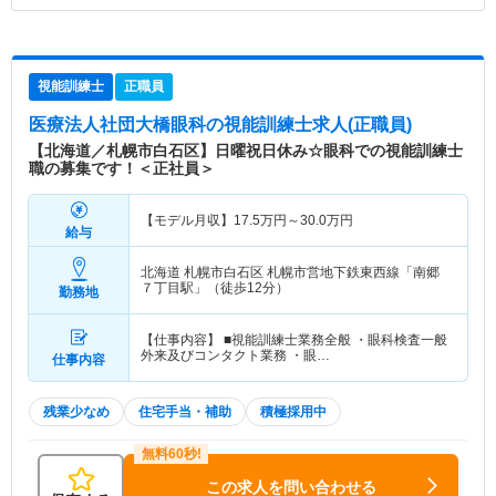
視能訓練士
正職員
医療法人社団大橋眼科
の視能訓練士求人(正職員)
【北海道／札幌市白石区】日曜祝日休み☆眼科での視能訓練士
職の募集です！＜正社員＞
【モデル月収】
17.5
万円～
30.0
万円
給与
北海道 札幌市白石区
札幌市営地下鉄東西線「南郷
７丁目駅」（徒歩12分）
勤務地
【仕事内容】 ■視能訓練士業務全般 ・眼科検査一般
外来及びコンタクト業務 ・眼…
仕事内容
残業少なめ
住宅手当・補助
積極採用中
この求人を問い合わせる