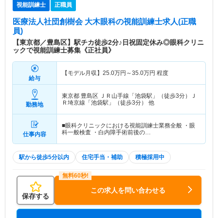
視能訓練士
正職員
医療法人社団創樹会 大木眼科
の視能訓練士求人(正職
員)
【東京都／豊島区】駅チカ徒歩2分♪日祝固定休み◎眼科クリニ
ックで視能訓練士募集《正社員》
【モデル月収】
25.0
万円～
35.0
万円
程度
給与
東京都 豊島区
ＪＲ山手線「池袋駅」（徒歩3分）Ｊ
Ｒ埼京線「池袋駅」（徒歩3分） 他
勤務地
■眼科クリニックにおける視能訓練士業務全般 ・眼
科一般検査 ・白内障手術前後の…
仕事内容
駅から徒歩5分以内
住宅手当・補助
積極採用中
この求人を問い合わせる
保存する