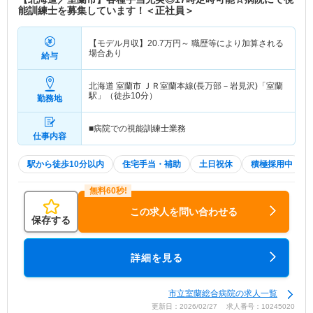
能訓練士を募集しています！＜正社員＞
【モデル月収】
20.7
万円～
職歴等により加算される
場合あり
給与
北海道 室蘭市
ＪＲ室蘭本線(長万部－岩見沢)「室蘭
駅」（徒歩10分）
勤務地
■病院での視能訓練士業務
仕事内容
駅から徒歩10分以内
住宅手当・補助
土日祝休
積極採用中
この求人を問い合わせる
保存する
詳細を見る
市立室蘭総合病院の求人一覧
更新日：2026/02/27 求人番号：10245020