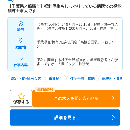
【千葉県／船橋市】福利厚生もしっかりしている病院での視能
訓練士求人です。
【モデル月収】
17.9
万円～
23.1
万円
程度（諸手当込
み） 【モデル年収】
266
万円～
340
万円
程度（諸手
給与
当込み）
千葉県 船橋市
京成松戸線「高根公団駅」（徒歩5
分）
勤務地
眼科に関連する検査全般 傾向的に糖尿病患者さんが
多いですが、人間ドック・検診受…
仕事内容
駅から徒歩5分以内
車通勤可
住宅手当・補助
託児所・育児補助
この求人を問い合わせる
保存する
詳細を見る