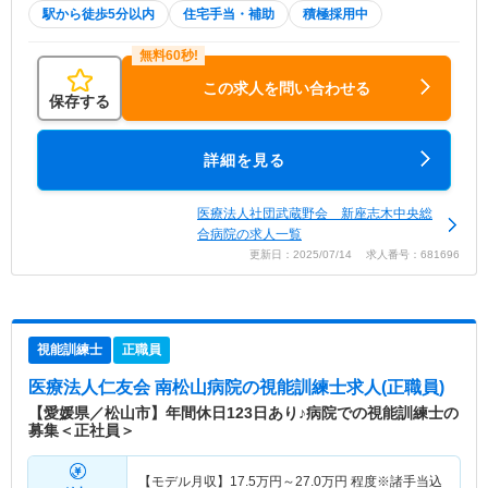
駅から徒歩5分以内
住宅手当・補助
積極採用中
この求人を問い合わせる
保存する
詳細を見る
医療法人社団武蔵野会 新座志木中央総
合病院の求人一覧
更新日：2025/07/14 求人番号：681696
視能訓練士
正職員
医療法人仁友会 南松山病院
の視能訓練士求人(正職員)
【愛媛県／松山市】年間休日123日あり♪病院での視能訓練士の
募集＜正社員＞
【モデル月収】
17.5
万円～
27.0
万円
程度※諸手当込