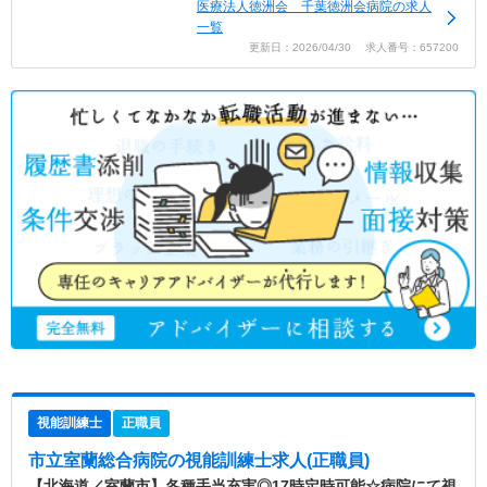
医療法人徳洲会 千葉徳洲会病院の求人
一覧
更新日：2026/04/30 求人番号：657200
視能訓練士
正職員
市立室蘭総合病院
の視能訓練士求人(正職員)
【北海道／室蘭市】各種手当充実◎17時定時可能☆病院にて視