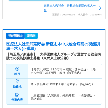
医療法人秀和会 秀和総合病院の求人一
覧
更新日：2025/08/06 求人番号：10183944
視能訓練士
正職員
医療法人社団武蔵野会 新座志木中央総合病院
の視能訓
練士求人(正職員)
【埼玉県／新座市】 大手医療法人グループが運営する総合病
院での視能訓練士募集《東武東上線沿線》
【モデル月収】
21.5
万円～
程度（諸手当込） 【モ
デル年収】
338
万円～
程度（諸手当込）
給与
埼玉県 新座市
東武東上線「志木駅」（徒歩4分）
勤務地
・患者対応（入院患者、外来患者） ・検査補助 ・
電話対応
仕事内容