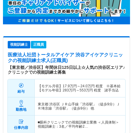
視能訓練士
正職員
医療法人社団トータルアイケア 渋谷アイケアクリニッ
ク
の視能訓練士求人(正職員)
【東京都／渋谷区】年間休日125日以上☆人気の渋谷区エリア♪
クリニックでの視能訓練士募集
【モデル月収】
17.9
万円～
24.0
万円
程度 ※基本給
【モデル年収】
283
万円～
553
万円
程度 諸手当込
給与
東京都 渋谷区
ＪＲ山手線「渋谷駅」（徒歩9分）Ｊ
Ｒ埼京線「渋谷駅」（徒歩9分） 他
勤務地
■眼科クリニックでの視能訓練士業務 ＜人員体制＞
視能訓練士：3名／平均年齢2…
仕事内容