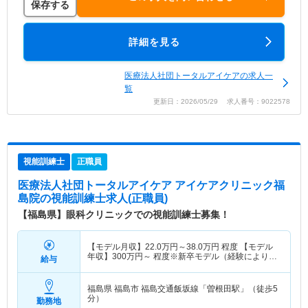
保存する
詳細を見る
医療法人社団トータルアイケアの求人一
覧
更新日：2026/05/29 求人番号：9022578
視能訓練士
正職員
医療法人社団トータルアイケア アイケアクリニック福
島院
の視能訓練士求人(正職員)
【福島県】眼科クリニックでの視能訓練士募集！
【モデル月収】
22.0
万円～
38.0
万円
程度 【モデル
年収】
300
万円～
程度※新卒モデル（経験により優
給与
遇）
福島県 福島市
福島交通飯坂線「曽根田駅」（徒歩5
分）
勤務地