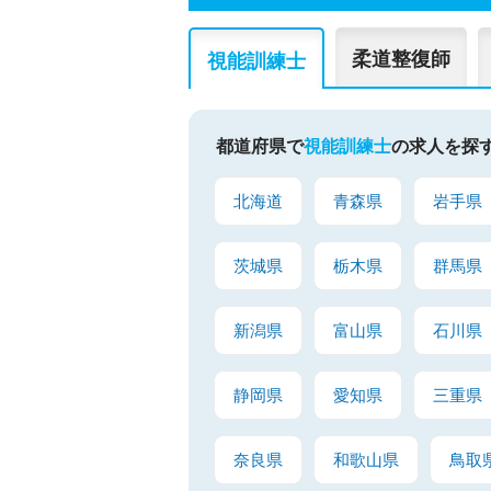
柔道整復師
視能訓練士
都道府県で
視能訓練士
の求人を探
北海道
青森県
岩手県
茨城県
栃木県
群馬県
新潟県
富山県
石川県
静岡県
愛知県
三重県
奈良県
和歌山県
鳥取