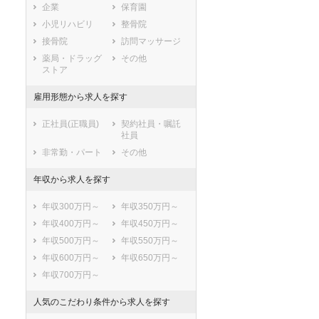
企業
保育園
阿蘇郡南小国町
阿蘇郡小国町
くま川鉄道湯前線
小児リハビリ
整骨院
阿蘇郡産山村
阿蘇郡高森町
南阿蘇鉄道
接骨院
訪問マッサージ
阿蘇郡西原村
阿蘇郡南阿蘇村
肥薩おれんじ鉄道
薬局・ドラッグ
その他
上益城郡御船町
上益城郡嘉島町
ストア
上益城郡益城町
上益城郡甲佐町
雇用形態から求人を探す
上益城郡山都町
八代郡氷川町
葦北郡芦北町
葦北郡津奈木町
正社員(正職員)
契約社員・嘱託
球磨郡錦町
球磨郡多良木町
社員
球磨郡湯前町
球磨郡水上村
非常勤・パート
その他
球磨郡相良村
球磨郡五木村
年収から求人を探す
球磨郡山江村
球磨郡球磨村
球磨郡あさぎり
天草郡苓北町
年収300万円～
年収350万円～
町
年収400万円～
年収450万円～
年収500万円～
年収550万円～
年収600万円～
年収650万円～
年収700万円～
人気のこだわり条件から求人を探す