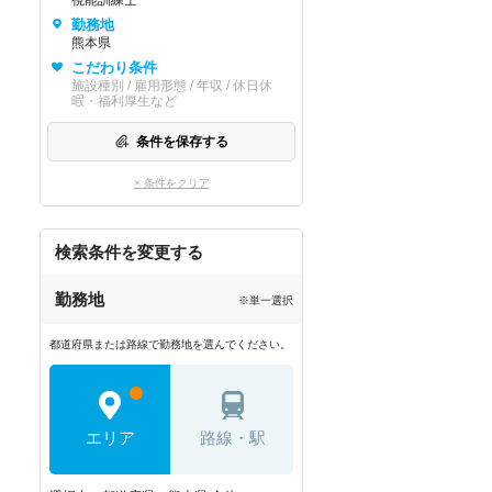
視能訓練士
勤務地
熊本県
調剤薬局事務
こだわり条件
施設種別 / 雇用形態 / 年収 / 休日休
暇・福利厚生など
条件を保存する
都道府県で
柔道整復師
の求人を探す
× 条件をクリア
北海道
青森県
岩手県
宮城県
秋田県
検索条件を変更する
茨城県
栃木県
群馬県
埼玉県
千葉県
勤務地
※単一選択
新潟県
富山県
石川県
福井県
山梨県
都道府県または路線で勤務地を選んでください。
静岡県
愛知県
三重県
滋賀県
京都府
エリア
路線・駅
奈良県
和歌山県
鳥取県
島根県
岡山