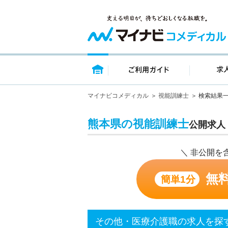
トップページ
ご利用ガイ
マイナビコメディカル
視能訓練士
検索結果
熊本県の視能訓練士
公開求人
＼ 非公開を
無
簡単1分
その他・医療介護職の求人を探