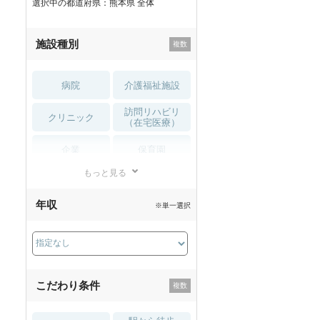
選択中の都道府県：熊本県 全体
徳島県
香川県
愛媛県
高知県
福岡県
施設種別
熊本県
大分県
宮崎県
鹿児島県
沖縄
病院
介護福祉施設
訪問リハビリ
仕事内容で
柔道整復師
の求人を探す
クリニック
（在宅医療）
病院
クリニック
介護福祉施設
訪問リハ(在
企業
保育園
もっと見る
小児リハビリ
整骨院
整骨院
接骨院
訪問マッサージ
年収
※単一選択
接骨院
訪問マッサージ
薬局・
雇用形態で
柔道整復師
の求人を探す
その他
ドラッグストア
正社員(正職員)
契約社員・嘱託社員
非常勤・パ
こだわり条件