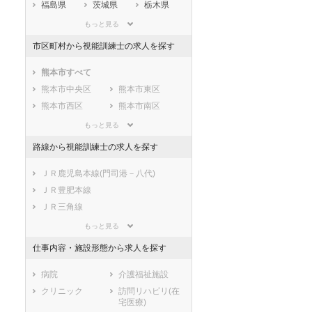
福島県
茨城県
栃木県
群馬県
埼玉県
千葉県
もっと見る
東京都
神奈川県
新潟県
市区町村から視能訓練士の求人を探す
山梨県
長野県
富山県
石川県
福井県
岐阜県
熊本市すべて
静岡県
愛知県
三重県
熊本市中央区
熊本市東区
滋賀県
京都府
大阪府
熊本市西区
熊本市南区
兵庫県
奈良県
和歌山県
熊本市北区
もっと見る
鳥取県
島根県
岡山県
市部
路線から視能訓練士の求人を探す
広島県
山口県
徳島県
八代市
人吉市
香川県
愛媛県
高知県
荒尾市
水俣市
ＪＲ鹿児島本線(門司港－八代)
福岡県
佐賀県
長崎県
玉名市
山鹿市
ＪＲ豊肥本線
熊本県
大分県
宮崎県
菊池市
宇土市
ＪＲ三角線
鹿児島県
沖縄県
上天草市
宇城市
ＪＲ肥薩線
もっと見る
阿蘇市
天草市
熊本市電幹線
仕事内容・施設形態から求人を探す
合志市
下益城郡美里町
熊本市電上熊本線
セラピスト
セラピスト
玉名郡玉東町
玉名郡南関町
熊本市電水前寺線
病院
介護福祉施設
ートダ
世の中の需要の高まりととも
ワークライフバランス重視派
玉名郡長洲町
玉名郡和水町
熊本電気鉄道藤崎線
クリニック
訪問リハビリ(在
スト向け
に増加傾向の「介護施設」求
の方へ！なぜ120日が基準？
宅医療)
菊池郡大津町
菊池郡菊陽町
熊本電気鉄道菊池線
人をご紹介！
数え方も解説