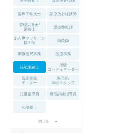
言語聴覚士
臨床検査技師
臨床工学技士
診療放射線技師
柔道整復師のすべての求人を
管理栄養士/
柔道整復師
栄養士
あん摩マッサージ
鍼灸師
指圧師
調剤薬局事務
医療事務
治験
視能訓練士
コーディネーター
臨床開発
調理師/
モニター
調理スタッフ
児童指導員
機能訓練指導員
胚培養士
閉じる