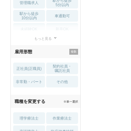
駅から徒歩
管理職求人
年収で
柔道整復師
の求人を探す
5分以内
駅から徒歩
車通勤可
300万円以上
350万円以上
400万円以上
4
10分以内
未経験OK
新卒OK
550万円以上
600万円以上
650万円以上
7
もっと見る
残業少なめ
寮・借り上げ
雇用形態
託児所・
こだわり条件で
柔道整復師
の求人を探す
住宅手当・補助
育児補助
契約社員・
正社員(正職員)
土日祝休
無資格 OK
管理職求人
駅から徒歩5分以内
駅から徒歩10分
嘱託社員
非常勤・パート
積極採用中
WEB面接OK
その他
未経験OK
新卒OK
残業少なめ
寮・借り上
2027年4月入職可
夏～秋入職可
職種を変更する
※単一選択
託児所・育児補助
土日祝休
無資格 OK
積
1月入職可
理学療法士
作業療法士
2027年4月入職可
夏～秋入職可
1月入職可