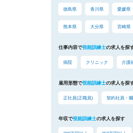
徳島県
香川県
愛媛県
熊本県
大分県
宮崎県
仕事内容で
視能訓練士
の求人を探
病院
クリニック
介護
雇用形態で
視能訓練士
の求人を探
正社員(正職員)
契約社員・
年収で
視能訓練士
の求人を探す