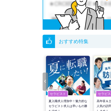
おすすめ特集
セラピスト
セラピスト
セラピス
転職で高収入を狙う！計画的
夏入職求人増加中！魅力的な
高年収＆
な活動でPTの好条件求人を
セラピスト求人は早いもの勝
人気の訪
見つけるには？
ちです！
します！