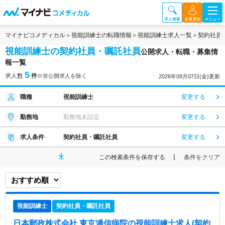
マイナビコメディカル
視能訓練士の転職情報
視能訓練士求人一覧
契約社員
視能訓練士の契約社員・嘱託社員
公開求人・転職・募集情
報一覧
5
求人数
件
※非公開求人を除く
2026年08月07日(金)更新
職種
視能訓練士
変更する
勤務地
勤務地未設定
変更する
求人条件
契約社員・嘱託社員
変更する
この検索条件を保存する
条件をクリア
視能訓練士
契約社員・嘱託社員
日本郵政株式会社 東京逓信病院
の視能訓練士求人(契約