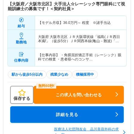
【大阪府／大阪市北区】大手法人☆レーシック専門眼科にて視
能訓練士の募集です！＜契約社員＞
【モデル月収】
36.0
万円～
程度 ※諸手当込
給与
大阪府 大阪市北区
ＪＲ大阪環状線「福島(ＪＲ西日
本)駅」（徒歩5分）ＪＲ関西本線(亀山－難波)「福
勤務地
島(ＪＲ西日本)駅」（徒歩5分）
【仕事内容】 ・角膜屈折矯正手術（レーシック）眼
科での検査 ・患者様へのコンサ…
仕事内容
駅から徒歩5分以内
残業少なめ
積極採用中
この求人を問い合わせる
保存する
詳細を見る
医療法人社団翔友会 品川美容外科の求