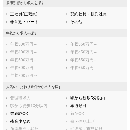
雇用形態から求人を探す
熊本県
大分県
宮崎県
正社員(正職員)
契約社員・嘱託社員
鹿児島県
沖縄県
非常勤・パート
その他
年収から求人を探す
年収300万円～
年収350万円～
年収400万円～
年収450万円～
年収500万円～
年収550万円～
年収600万円～
年収650万円～
年収700万円～
人気のこだわり条件から求人を探す
管理職求人
駅から徒歩5分以内
駅から徒歩10分以内
車通勤可
未経験OK
新卒OK
残業少なめ
寮・借り上げ
住宅手当・補助
託児所・育児補助