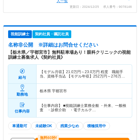
人一覧
更新日：2024/12/25 求人番号：9078146
視能訓練士
契約社員・嘱託社員
名称非公開
※詳細はお問合せください
【栃木県／宇都宮市】無料駐車場あり！眼科クリニックの視能
訓練士募集求人《契約社員》
【モデル月収】
21.0
万円～
23.0
万円
程度 職能手
当、資格手当込 【モデル年収】
252
万円～
276
万円
給与
程度 賞与別途支給
栃木県 宇都宮市
勤務地
【仕事内容】 ■視能訓練士業務全般 ・外来、一般検
査 ・診察介助 ・電子カルテ…
仕事内容
車通勤可
未経験OK
残業少なめ
積極採用中