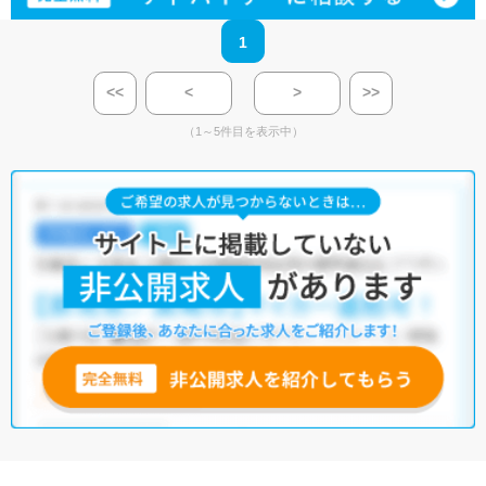
1
<<
<
>
>>
（1～5件目を表示中）