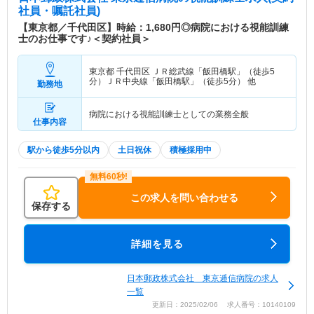
社員・嘱託社員)
【東京都／千代田区】時給：1,680円◎病院における視能訓練
士のお仕事です♪＜契約社員＞
東京都 千代田区
ＪＲ総武線「飯田橋駅」（徒歩5
分）ＪＲ中央線「飯田橋駅」（徒歩5分） 他
勤務地
病院における視能訓練士としての業務全般
仕事内容
駅から徒歩5分以内
土日祝休
積極採用中
この求人を問い合わせる
保存する
詳細を見る
日本郵政株式会社 東京逓信病院の求人
一覧
更新日：2025/02/06 求人番号：10140109