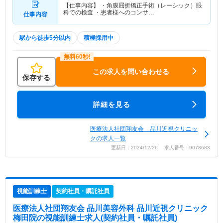
【仕事内容】 ・角膜屈折矯正手術（レーシック）眼
科での検査 ・患者様へのコンサ…
仕事内容
駅から徒歩5分以内
積極採用中
この求人を問い合わせる
保存する
詳細を見る
医療法人社団翔友会 品川近視クリニッ
クの求人一覧
更新日：2024/12/26 求人番号：9078683
視能訓練士
契約社員・嘱託社員
医療法人社団翔友会 品川美容外科 品川近視クリニック
梅田院
の視能訓練士求人(契約社員・嘱託社員)