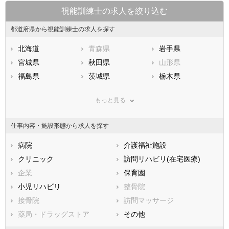
視能訓練士の求人を絞り込む
都道府県から視能訓練士の求人を探す
北海道
青森県
岩手県
宮城県
秋田県
山形県
福島県
茨城県
栃木県
群馬県
埼玉県
千葉県
もっと見る
東京都
神奈川県
新潟県
山梨県
長野県
富山県
仕事内容・施設形態から求人を探す
石川県
福井県
岐阜県
静岡県
病院
愛知県
介護福祉施設
三重県
滋賀県
クリニック
京都府
訪問リハビリ(在宅医療)
大阪府
兵庫県
企業
奈良県
保育園
和歌山県
鳥取県
小児リハビリ
島根県
整骨院
岡山県
広島県
接骨院
山口県
訪問マッサージ
徳島県
香川県
薬局・ドラッグストア
愛媛県
その他
高知県
福岡県
佐賀県
長崎県