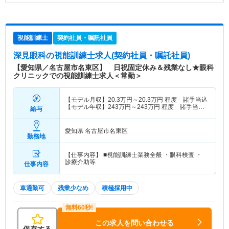
視能訓練士
契約社員・嘱託社員
深見眼科
の視能訓練士求人(契約社員・嘱託社員)
【愛知県／名古屋市名東区】 日祝固定休み＆残業なし★眼科
クリニックでの視能訓練士求人＜常勤＞
【モデル月収】
20.3
万円～
20.3
万円
程度 諸手当込
【モデル年収】
243
万円～
243
万円
程度 諸手当
給与
込・別途賞与支給
愛知県 名古屋市名東区
勤務地
【仕事内容】 ■視能訓練士業務全般 ・眼科検査 ・
診療介助等
仕事内容
車通勤可
残業少なめ
積極採用中
この求人を問い合わせる