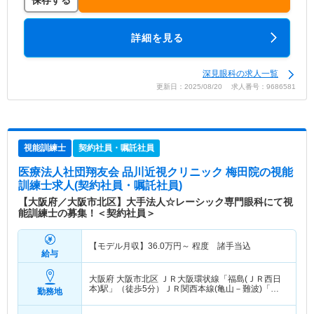
保存する
詳細を見る
深見眼科の求人一覧
更新日：2025/08/20 求人番号：9686581
視能訓練士
契約社員・嘱託社員
医療法人社団翔友会 品川近視クリニック 梅田院
の視能
訓練士求人(契約社員・嘱託社員)
【大阪府／大阪市北区】大手法人☆レーシック専門眼科にて視
能訓練士の募集！＜契約社員＞
【モデル月収】
36.0
万円～
程度 諸手当込
給与
大阪府 大阪市北区
ＪＲ大阪環状線「福島(ＪＲ西日
本)駅」（徒歩5分）ＪＲ関西本線(亀山－難波)「福
勤務地
島(ＪＲ西日本)駅」（徒歩5分）