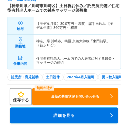
【神奈川県／川崎市川崎区】土日祝お休み／託児所完備／住宅
型有料老人ホームでの鍼灸マッサージ師募集
【モデル月収】
30.0
万円～
程度 諸手当込み 【モ
デル年収】
360
万円～
程度
給与
神奈川県 川崎市川崎区
京急大師線「東門前駅」
（徒歩18分）
勤務地
住宅型有料老人ホーム内での入居者に対する鍼灸・
マッサージの施術
仕事内容
託児所・育児補助
土日祝休
2027年4月入職可
夏～秋入職可
最新の募集状況を問い合わせる
保存する
詳細を見る