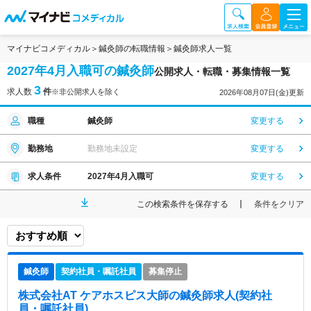
マイナビコメディカル
鍼灸師の転職情報
鍼灸師求人一覧
2027年4月入職可の鍼灸師
公開求人・転職・募集情報一覧
3
求人数
件
※非公開求人を除く
2026年08月07日(金)更新
職種
鍼灸師
変更する
勤務地
勤務地未設定
変更する
求人条件
2027年4月入職可
変更する
この検索条件を保存する
条件をクリア
鍼灸師
契約社員・嘱託社員
募集停止
株式会社AT ケアホスピス大師
の鍼灸師求人(契約社
員・嘱託社員)