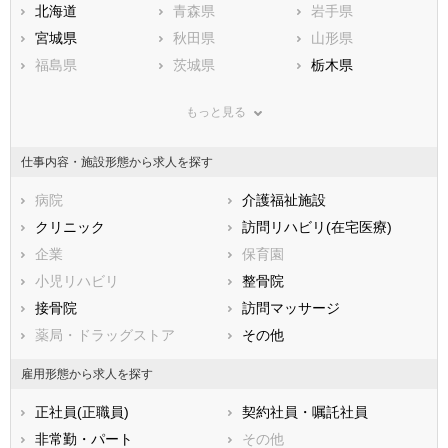
北海道
青森県
岩手県
宮城県
秋田県
山形県
福島県
茨城県
栃木県
群馬県
埼玉県
千葉県
もっと見る
東京都
神奈川県
新潟県
山梨県
長野県
富山県
仕事内容・施設形態から求人を探す
石川県
福井県
岐阜県
静岡県
病院
愛知県
介護福祉施設
三重県
滋賀県
クリニック
京都府
訪問リハビリ(在宅医療)
大阪府
兵庫県
企業
奈良県
保育園
和歌山県
鳥取県
小児リハビリ
島根県
整骨院
岡山県
広島県
接骨院
山口県
訪問マッサージ
徳島県
香川県
薬局・ドラッグストア
愛媛県
その他
高知県
福岡県
佐賀県
長崎県
雇用形態から求人を探す
熊本県
大分県
宮崎県
正社員(正職員)
契約社員・嘱託社員
鹿児島県
沖縄県
非常勤・パート
その他