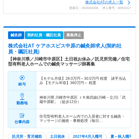
株式会社ATの求人一覧
更新日：2026/04/08 求人番号：9052317
鍼灸師
契約社員・嘱託社員
募集停止
株式会社AT ケアホスピス中原
の鍼灸師求人(契約社
員・嘱託社員)
【神奈川県／川崎市中原区】土日祝お休み／託児所完備／住宅
型有料老人ホームでの鍼灸マッサージ師募集
【モデル月収】
28.0
万円～
30.0
万円
程度 諸手当込
み 【モデル年収】
360
万円～
程度
給与
神奈川県 川崎市中原区
ＪＲ南武線(川崎－立川)「武
蔵中原駅」（徒歩12分）
勤務地
住宅型有料老人ホーム内での入居者に対する鍼灸・
マッサージの施術・事務処理（毎日…
仕事内容
託児所・育児補助
土日祝休
2027年4月入職可
夏～秋入職可