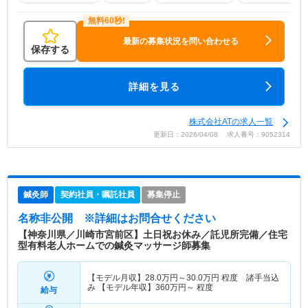
最新の募集状況を問い合わせる
保存する
詳細を見る
株式会社ATの求人一覧
更新日：2026/04/08 求人番号：9052314
鍼灸師
契約社員・嘱託社員
募集停止
名称非公開
※詳細はお問合せください
【神奈川県／川崎市宮前区】土日祝お休み／託児所完備／住宅
型有料老人ホームでの鍼灸マッサージ師募集
【モデル月収】
28.0
万円～
30.0
万円
程度 諸手当込
み 【モデル年収】
360
万円～
程度
給与