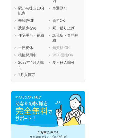
内
駅から徒歩10分
車通勤可
以内
未経験OK
新卒OK
残業少なめ
寮・借り上げ
住宅手当・補助
託児所・育児補
助
土日祝休
無資格 OK
積極採用中
WEB面接OK
2027年4月入職
夏～秋入職可
可
1月入職可