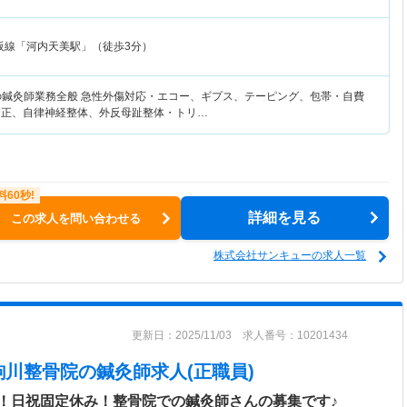
阪線「河内天美駅」（徒歩3分）
の鍼灸師業務全般 急性外傷対応・エコー、ギプス、テーピング、包帯・自費
矯正、自律神経整体、外反母趾整体・トリ…
詳細を見る
この求人を問い合わせる
株式会社サンキューの求人一覧
更新日：2025/11/03 求人番号：10201434
駒川整骨院
の鍼灸師求人(正職員)
！日祝固定休み！整骨院での鍼灸師さんの募集です♪