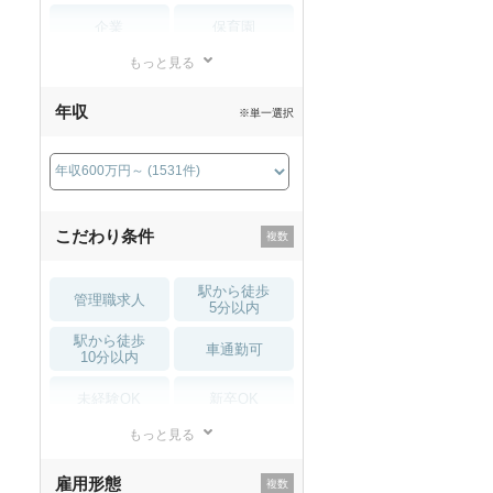
企業
保育園
もっと見る
小児リハビリ
整骨院
年収
※単一選択
接骨院
訪問マッサージ
薬局・
その他
ドラッグストア
こだわり条件
駅から徒歩
管理職求人
5分以内
駅から徒歩
車通勤可
10分以内
未経験OK
新卒OK
もっと見る
残業少なめ
寮・借り上げ
雇用形態
託児所・