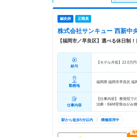
鍼灸師
正職員
株式会社サンキュー 西新中
【福岡市／早良区】選べる休日制！
【モデル月収】
22.0
万円
給与
福岡県 福岡市早良区
福
勤務地
【仕事内容】 整骨院で
治療・B&M背骨ゆがみ
仕事内容
駅から徒歩5分以内
積極採用中