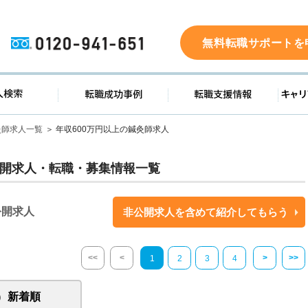
0120-941-651
無料転職サポートを
ド
求人検索
転職成功事例
転職支
灸師求人一覧
年収600万円以上の鍼灸師求人
開求人・転職・募集情報一覧
公開求人
非公開求人を含めて紹介してもらう
<<
<
>
>>
1
2
3
4
新着順