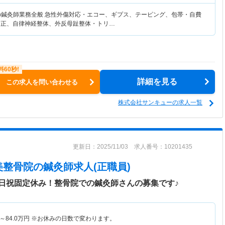
の鍼灸師業務全般 急性外傷対応・エコー、ギプス、テーピング、包帯・自費
矯正、自律神経整体、外反母趾整体・トリ…
詳細を見る
この求人を問い合わせる
株式会社サンキューの求人一覧
更新日：2025/11/03 求人番号：10201435
美整骨院
の鍼灸師求人(正職員)
日祝固定休み！整骨院での鍼灸師さんの募集です♪
～
84.0
万円
※お休みの日数で変わります。