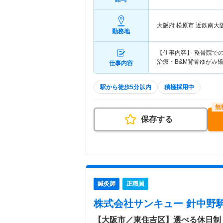
大阪府 松原市
近鉄南大
勤務地
【仕事内容】 整骨院で
治療・B&M背骨ゆがみ
仕事内容
駅から徒歩5分以内
積極採用中
保存する
鍼灸師
正職員
株式会社サンキュー 針中野
【大阪市／東住吉区】選べる休日制