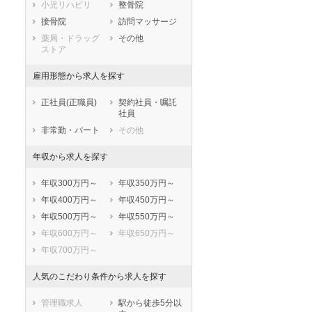
小児リハビリ
整骨院
鳥取県
島根県
岡山県
接骨院
訪問マッサージ
広島県
山口県
徳島県
薬局・ドラッグ
その他
香川県
愛媛県
高知県
ストア
福岡県
佐賀県
長崎県
雇用形態から求人を探す
熊本県
大分県
宮崎県
鹿児島県
沖縄県
正社員(正職員)
契約社員・嘱託
社員
非常勤・パート
その他
年収から求人を探す
年収300万円～
年収350万円～
年収400万円～
年収450万円～
年収500万円～
年収550万円～
年収600万円～
年収650万円～
年収700万円～
人気のこだわり条件から求人を探す
管理職求人
駅から徒歩5分以