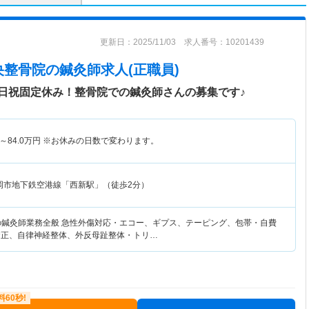
更新日：2025/11/03 求人番号：10201439
央整骨院
の鍼灸師求人(正職員)
日祝固定休み！整骨院での鍼灸師さんの募集です♪
～
84.0
万円
※お休みの日数で変わります。
岡市地下鉄空港線「西新駅」（徒歩2分）
の鍼灸師業務全般 急性外傷対応・エコー、ギプス、テーピング、包帯・自費
矯正、自律神経整体、外反母趾整体・トリ…