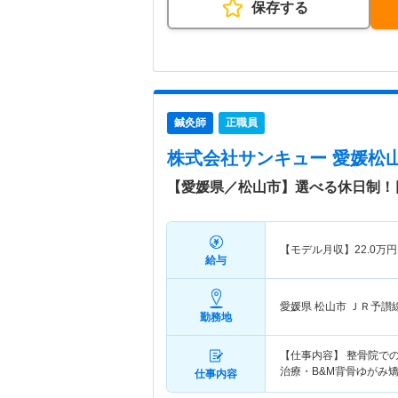
保存する
鍼灸師
正職員
株式会社サンキュー 愛媛松
【愛媛県／松山市】選べる休日制！
【モデル月収】
22.0
万円
給与
愛媛県 松山市
ＪＲ予讃線
勤務地
【仕事内容】 整骨院で
治療・B&M背骨ゆがみ
仕事内容