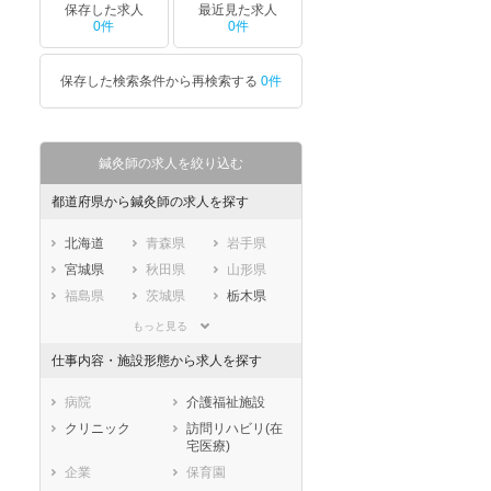
保存した求人
最近見た求人
0件
0件
保存した検索条件から再検索する
0件
鍼灸師の求人を絞り込む
都道府県から鍼灸師の求人を探す
北海道
青森県
岩手県
宮城県
秋田県
山形県
福島県
茨城県
栃木県
群馬県
埼玉県
千葉県
もっと見る
東京都
神奈川県
新潟県
仕事内容・施設形態から求人を探す
山梨県
長野県
富山県
石川県
福井県
岐阜県
病院
介護福祉施設
静岡県
愛知県
三重県
クリニック
訪問リハビリ(在
宅医療)
滋賀県
京都府
大阪府
企業
保育園
兵庫県
奈良県
和歌山県