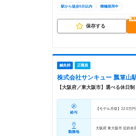
駅から徒歩5分以内
積極採用中
保存する
鍼灸師
正職員
株式会社サンキュー 瓢箪山
【大阪府／東大阪市】選べる休日制
【モデル月収】
22.0
万円
給与
大阪府 東大阪市
近鉄奈
勤務地