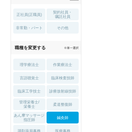
住宅手当・補助
育児補助
契約社員・
正社員(正職員)
土日祝休
無資格 OK
嘱託社員
非常勤・パート
積極採用中
WEB面接OK
その他
2027年4月入職可
夏～秋入職可
職種を変更する
※単一選択
1月入職可
理学療法士
作業療法士
言語聴覚士
臨床検査技師
臨床工学技士
診療放射線技師
管理栄養士/
柔道整復師
栄養士
あん摩マッサージ
鍼灸師
指圧師
調剤薬局事務
医療事務