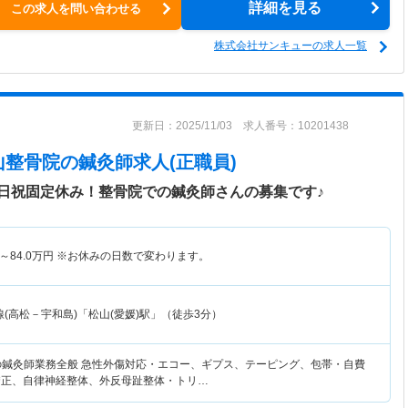
詳細を見る
この求人を問い合わせる
株式会社サンキューの求人一覧
更新日：2025/11/03 求人番号：10201438
山整骨院
の鍼灸師求人(正職員)
日祝固定休み！整骨院での鍼灸師さんの募集です♪
～
84.0
万円
※お休みの日数で変わります。
(高松－宇和島)「松山(愛媛)駅」（徒歩3分）
の鍼灸師業務全般 急性外傷対応・エコー、ギプス、テーピング、包帯・自費
矯正、自律神経整体、外反母趾整体・トリ…