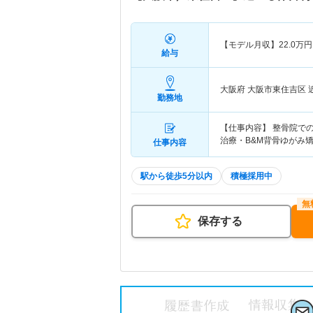
【モデル月収】
22.0
万円
給与
大阪府 大阪市東住吉区
勤務地
【仕事内容】 整骨院で
治療・B&M背骨ゆがみ
仕事内容
駅から徒歩5分以内
積極採用中
保存する