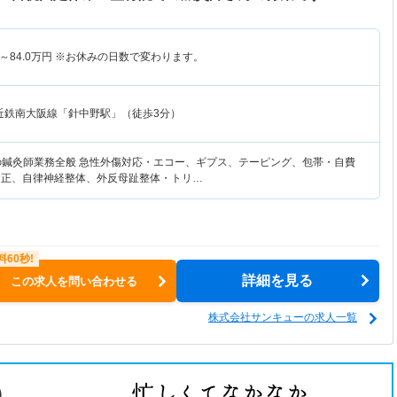
～
84.0
万円
※お休みの日数で変わります。
近鉄南大阪線「針中野駅」（徒歩3分）
の鍼灸師業務全般 急性外傷対応・エコー、ギプス、テーピング、包帯・自費
矯正、自律神経整体、外反母趾整体・トリ…
詳細を見る
この求人を問い合わせる
株式会社サンキューの求人一覧