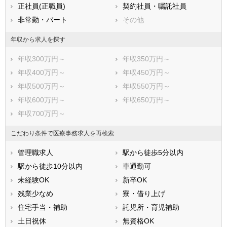
正社員(正職員)
契約社員・嘱託社員
鹿児島県
沖縄県
非常勤・パート
その他
年収から求人を探す
年収300万円～
年収350万円～
年収400万円～
年収450万円～
年収500万円～
年収550万円～
年収600万円～
年収650万円～
年収700万円～
こだわり条件で医療事務求人を再検索
管理職求人
駅から徒歩5分以内
駅から徒歩10分以内
車通勤可
未経験OK
新卒OK
残業少なめ
寮・借り上げ
住宅手当・補助
託児所・育児補助
土日祝休
無資格OK