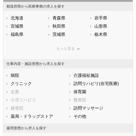
都道府県から医療事務の求人を探す
北海道
青森県
岩手県
宮城県
秋田県
山形県
福島県
茨城県
栃木県
群馬県
埼玉県
千葉県
もっと見る
東京都
神奈川県
新潟県
山梨県
長野県
富山県
仕事内容・施設形態から求人を探す
石川県
福井県
岐阜県
静岡県
病院
愛知県
介護福祉施設
三重県
滋賀県
クリニック
京都府
訪問リハビリ(在宅医療)
大阪府
兵庫県
企業
奈良県
保育園
和歌山県
鳥取県
小児リハビリ
島根県
整骨院
岡山県
広島県
接骨院
山口県
訪問マッサージ
徳島県
香川県
薬局・ドラッグストア
愛媛県
その他
高知県
福岡県
佐賀県
長崎県
雇用形態から求人を探す
熊本県
大分県
宮崎県