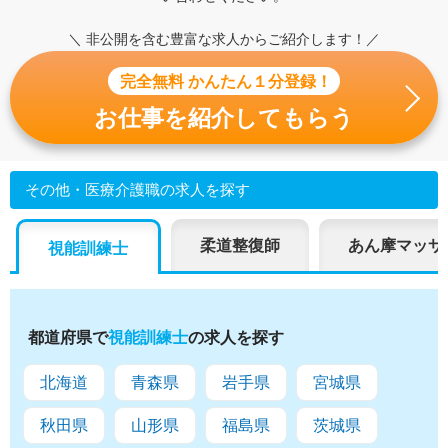
＼ 非公開を含む豊富な求人からご紹介します！／
完全無料 かんたん１分登録！
お仕事を紹介してもらう
その他・医療介護職の求人を探す
柔道整復師
あん摩マッサ
視能訓練士
都道府県で
視能訓練士
の求人を探す
北海道
青森県
岩手県
宮城県
秋田県
山形県
福島県
茨城県