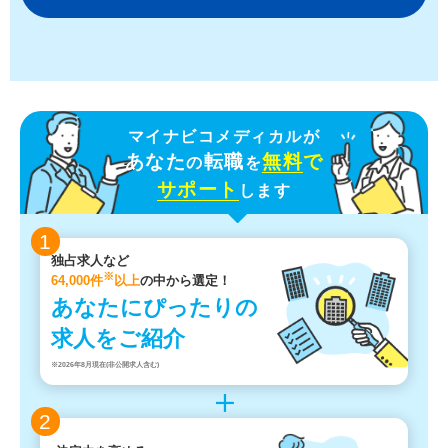
マイナビコメディカルが
あなた
転職
無料
で
の
を
サポート
します
1
独占求人など
※
64,000件
以上
の中から選定！
あなたにぴったりの
求人をご紹介
※2026年8月現在(非公開求人含む)
2