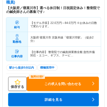
職員)
【大阪府／寝屋川市】選べる休日制！日祝固定休み！整骨院で
の鍼灸師さんの募集です♪
【モデル月収】
22.0
万円～
84.0
万円
※お休みの日数
で変わります。
給与
大阪府 寝屋川市
京阪本線「寝屋川市駅」（徒歩2
分）
勤務地
【仕事内容】 整骨院での鍼灸師業務全般 急性外傷
対応・エコー、ギプス、テーピ…
仕事内容
駅から徒歩5分以内
積極採用中
この求人を問い合わせる
保存する
詳細を見る