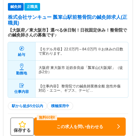
鍼灸師
正職員
株式会社サンキュー 瓢箪山駅前整骨院
の鍼灸師求人(正
職員)
【大阪府／東大阪市】選べる休日制！日祝固定休み！整骨院で
の鍼灸師さんの募集です♪
【モデル月収】
22.0
万円～
84.0
万円
※お休みの日数
で変わります。
給与
大阪府 東大阪市
近鉄奈良線「瓢箪山(大阪)駅」（徒
歩2分）
勤務地
【仕事内容】 整骨院での鍼灸師業務全般 急性外傷
対応・エコー、ギプス、テーピ…
仕事内容
駅から徒歩5分以内
積極採用中
この求人を問い合わせる
保存する