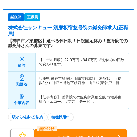
鍼灸師
正職員
株式会社サンキュー 須磨板宿整骨院
の鍼灸師求人(正職
員)
【神戸市／須磨区】選べる休日制！日祝固定休み！整骨院での
鍼灸師さんの募集です♪
【モデル月収】
22.0
万円～
84.0
万円
※お休みの日数
で変わります。
給与
兵庫県 神戸市須磨区
山陽電鉄本線「板宿駅」（徒
歩3分）神戸市営地下鉄西神・山手線(新神戸－新長
勤務地
田)「板宿駅」（徒歩3分）
【仕事内容】 整骨院での鍼灸師業務全般 急性外傷
対応・エコー、ギプス、テーピ…
仕事内容
駅から徒歩5分以内
積極採用中