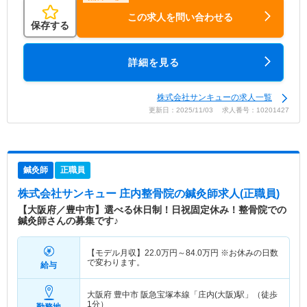
この求人を問い合わせる
保存する
詳細を見る
株式会社サンキューの求人一覧
更新日：2025/11/03 求人番号：10201427
鍼灸師
正職員
株式会社サンキュー 庄内整骨院
の鍼灸師求人(正職員)
【大阪府／豊中市】選べる休日制！日祝固定休み！整骨院での
鍼灸師さんの募集です♪
【モデル月収】
22.0
万円～
84.0
万円
※お休みの日数
で変わります。
給与
大阪府 豊中市
阪急宝塚本線「庄内(大阪)駅」（徒歩
1分）
勤務地