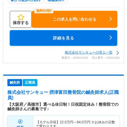
この求人を問い合わせる
保存する
詳細を見る
株式会社サンキューの求人一覧
更新日：2025/11/03 求人番号：10201424
鍼灸師
正職員
株式会社サンキュー 摂津富田整骨院
の鍼灸師求人(正職
員)
【大阪府／高槻市】選べる休日制！日祝固定休み！整骨院での
鍼灸師さんの募集です♪
【モデル月収】
22.0
万円～
84.0
万円
※お休みの日数
で変わります。