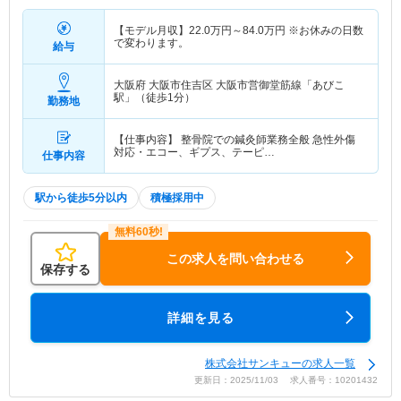
【モデル月収】
22.0
万円～
84.0
万円
※お休みの日数
で変わります。
給与
大阪府 大阪市住吉区
大阪市営御堂筋線「あびこ
駅」（徒歩1分）
勤務地
【仕事内容】 整骨院での鍼灸師業務全般 急性外傷
対応・エコー、ギプス、テーピ…
仕事内容
駅から徒歩5分以内
積極採用中
この求人を問い合わせる
保存する
詳細を見る
株式会社サンキューの求人一覧
更新日：2025/11/03 求人番号：10201432