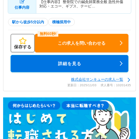
【仕事内容】 整骨院での鍼灸師業務全般 急性外傷
対応・エコー、ギプス、テーピ…
仕事内容
駅から徒歩5分以内
積極採用中
この求人を問い合わせる
保存する
詳細を見る
株式会社サンキューの求人一覧
更新日：2025/11/03 求人番号：10201435