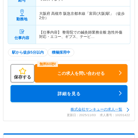
給与
大阪府 高槻市
阪急京都本線「富田(大阪)駅」（徒歩
2分）
勤務地
【仕事内容】 整骨院での鍼灸師業務全般 急性外傷
対応・エコー、ギプス、テーピ…
仕事内容
駅から徒歩5分以内
積極採用中
この求人を問い合わせる
保存する
詳細を見る
株式会社サンキューの求人一覧
更新日：2025/11/03 求人番号：10201422