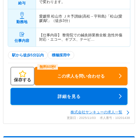
で変わります。
給与
愛媛県 松山市
ＪＲ予讃線(高松－宇和島)「松山(愛
媛)駅」（徒歩3分）
勤務地
【仕事内容】 整骨院での鍼灸師業務全般 急性外傷
対応・エコー、ギプス、テーピ…
仕事内容
駅から徒歩5分以内
積極採用中
この求人を問い合わせる
保存する
詳細を見る
株式会社サンキューの求人一覧
更新日：2025/11/03 求人番号：10201438