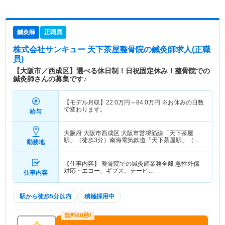
鍼灸師
正職員
株式会社サンキュー 天下茶屋整骨院
の鍼灸師求人(正職
員)
【大阪市／西成区】選べる休日制！日祝固定休み！整骨院での
鍼灸師さんの募集です♪
【モデル月収】
22.0
万円～
84.0
万円
※お休みの日数
で変わります。
給与
大阪府 大阪市西成区
大阪市営堺筋線「天下茶屋
駅」（徒歩3分）南海電気鉄道「天下茶屋駅」（徒
勤務地
歩3分） 他
【仕事内容】 整骨院での鍼灸師業務全般 急性外傷
対応・エコー、ギプス、テーピ…
仕事内容
駅から徒歩5分以内
積極採用中