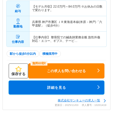
【モデル月収】
22.0
万円～
84.0
万円
※お休みの日数
で変わります。
給与
兵庫県 神戸市灘区
ＪＲ東海道本線(米原－神戸)「六
甲道駅」（徒歩4分）
勤務地
【仕事内容】 整骨院での鍼灸師業務全般 急性外傷
対応・エコー、ギプス、テーピ…
仕事内容
駅から徒歩5分以内
積極採用中
この求人を問い合わせる
保存する
詳細を見る
株式会社サンキューの求人一覧
更新日：2025/11/03 求人番号：10201419