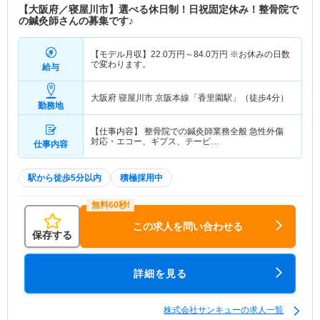
【大阪府／寝屋川市】選べる休日制！日祝固定休み！整骨院で
の鍼灸師さんの募集です♪
【モデル月収】
22.0
万円～
84.0
万円
※お休みの日数
で変わります。
給与
大阪府 寝屋川市
京阪本線「香里園駅」（徒歩4分）
勤務地
【仕事内容】 整骨院での鍼灸師業務全般 急性外傷
対応・エコー、ギプス、テーピ…
仕事内容
駅から徒歩5分以内
積極採用中
この求人を問い合わせる
保存する
詳細を見る
株式会社サンキューの求人一覧