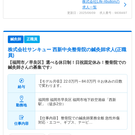
株式会社Life ributionの
求人一覧
更新日：2025/06/09 求人番号：9839497
鍼灸師
正職員
株式会社サンキュー 西新中央整骨院
の鍼灸師求人(正職
員)
【福岡市／早良区】選べる休日制！日祝固定休み！整骨院での
鍼灸師さんの募集です♪
【モデル月収】
22.0
万円～
84.0
万円
※お休みの日数
で変わります。
給与
福岡県 福岡市早良区
福岡市地下鉄空港線「西新
駅」（徒歩2分）
勤務地
【仕事内容】 整骨院での鍼灸師業務全般 急性外傷
対応・エコー、ギプス、テーピ…
仕事内容