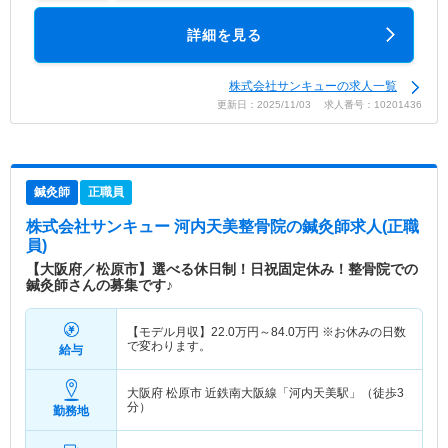
詳細を見る
株式会社サンキューの求人一覧
更新日：2025/11/03 求人番号：10201436
鍼灸師
正職員
株式会社サンキュー 河内天美整骨院
の鍼灸師求人(正職
員)
【大阪府／松原市】選べる休日制！日祝固定休み！整骨院での
鍼灸師さんの募集です♪
【モデル月収】
22.0
万円～
84.0
万円
※お休みの日数
で変わります。
給与
大阪府 松原市
近鉄南大阪線「河内天美駅」（徒歩3
分）
勤務地