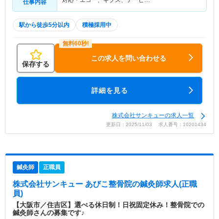
対応・エコー、ギプス、テーピ…
仕事内容
駅から徒歩5分以内
積極採用中
この求人を問い合わせる
保存する
詳細を見る
株式会社サンキューの求人一覧
更新日：2025/11/03 求人番号：10201434
鍼灸師
正職員
株式会社サンキュー あびこ整骨院
の鍼灸師求人(正職
員)
【大阪市／住吉区】選べる休日制！日祝固定休み！整骨院での
鍼灸師さんの募集です♪