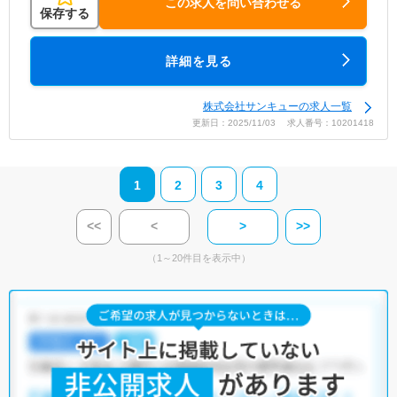
この求人を問い合わせる
保存する
詳細を見る
株式会社サンキューの求人一覧
更新日：2025/11/03 求人番号：10201418
1
2
3
4
<<
<
>
>>
（1～20件目を表示中）