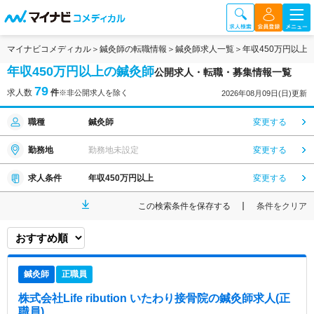
マイナビコメディカル
鍼灸師の転職情報
鍼灸師求人一覧
年収450万円以上
年収450万円以上の鍼灸師
公開求人・転職・募集情報一覧
79
求人数
件
※非公開求人を除く
2026年08月09日(日)更新
職種
鍼灸師
変更する
勤務地
勤務地未設定
変更する
求人条件
年収450万円以上
変更する
この検索条件を保存する
条件をクリア
鍼灸師
正職員
株式会社Life ribution いたわり接骨院
の鍼灸師求人(正
職員)