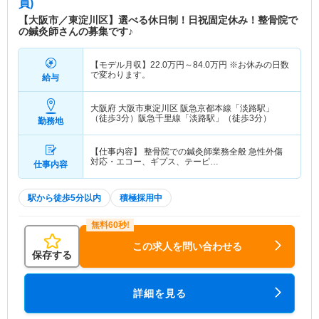
員)
【大阪市／東淀川区】選べる休日制！日祝固定休み！整骨院で
の鍼灸師さんの募集です♪
【モデル月収】
22.0
万円～
84.0
万円
※お休みの日数
で変わります。
給与
大阪府 大阪市東淀川区
阪急京都本線「淡路駅」
（徒歩3分）阪急千里線「淡路駅」（徒歩3分）
勤務地
【仕事内容】 整骨院での鍼灸師業務全般 急性外傷
対応・エコー、ギプス、テーピ…
仕事内容
駅から徒歩5分以内
積極採用中
この求人を問い合わせる
保存する
詳細を見る