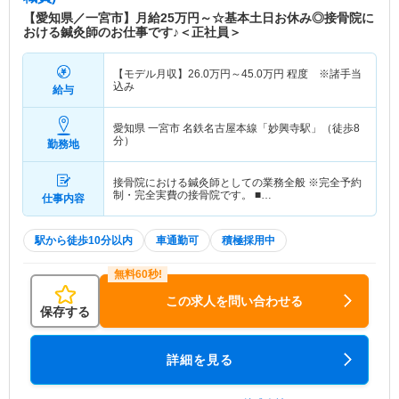
【愛知県／一宮市】月給25万円～☆基本土日お休み◎接骨院に
おける鍼灸師のお仕事です♪＜正社員＞
【モデル月収】
26.0
万円～
45.0
万円
程度 ※諸手当
込み
給与
愛知県 一宮市
名鉄名古屋本線「妙興寺駅」（徒歩8
分）
勤務地
接骨院における鍼灸師としての業務全般 ※完全予約
制・完全実費の接骨院です。 ■…
仕事内容
駅から徒歩10分以内
車通勤可
積極採用中
この求人を問い合わせる
保存する
詳細を見る