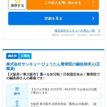
この求人を問い合わせる
保存する
詳細を見る
株式会社サンキューの求人一覧
更新日：2025/11/03 求人番号：10201431
鍼灸師
正職員
株式会社サンキュー ひょうたん整骨院
の鍼灸師求人(正
職員)
【大阪府／東大阪市】選べる休日制！日祝固定休み！整骨院で
の鍼灸師さんの募集です♪
【モデル月収】
22.0
万円～
84.0
万円
※お休みの日数
で変わります。
給与
大阪府 東大阪市
近鉄奈良線「瓢箪山(大阪)駅」（徒