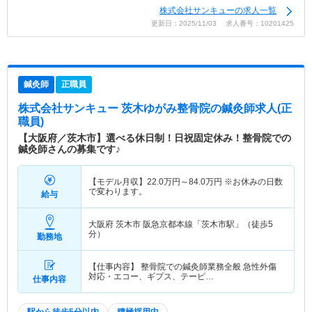
株式会社サンキューの求人一覧
更新日：2025/11/03 求人番号：10201425
鍼灸師
正職員
株式会社サンキュー 茨木ゆがみ整骨院
の鍼灸師求人(正
職員)
【大阪府／茨木市】選べる休日制！日祝固定休み！整骨院での
鍼灸師さんの募集です♪
【モデル月収】
22.0
万円～
84.0
万円
※お休みの日数
で変わります。
給与
大阪府 茨木市
阪急京都本線「茨木市駅」（徒歩5
分）
勤務地
【仕事内容】 整骨院での鍼灸師業務全般 急性外傷
対応・エコー、ギプス、テーピ…
仕事内容
駅から徒歩5分以内
積極採用中