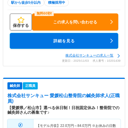
駅から徒歩5分以内
積極採用中
この求人を問い合わせる
保存する
詳細を見る
株式会社サンキューの求人一覧
更新日：2025/11/03 求人番号：10201439
鍼灸師
正職員
株式会社サンキュー 愛媛松山整骨院
の鍼灸師求人(正職
員)
【愛媛県／松山市】選べる休日制！日祝固定休み！整骨院での
鍼灸師さんの募集です♪
【モデル月収】
22.0
万円～
84.0
万円
※お休みの日数