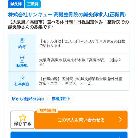
鍼灸師
正職員
株式会社サンキュー 高槻整骨院
の鍼灸師求人(正職員)
【大阪府／高槻市】選べる休日制！日祝固定休み！整骨院での
鍼灸師さんの募集です♪
【モデル月収】
22.0
万円～
84.0
万円
※お休みの日数
で変わります。
給与
大阪府 高槻市
阪急京都本線「高槻市駅」（徒歩2
分）
勤務地
【仕事内容】 整骨院での鍼灸師業務全般 急性外傷
対応・エコー、ギプス、テーピ…
仕事内容
駅から徒歩5分以内
積極採用中
この求人を問い合わせる
保存する