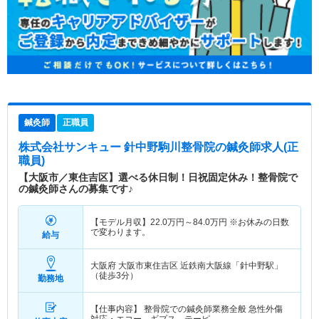
鍼灸師
正職員
株式会社サンキュー 針中野駒川整骨院
の鍼灸師求人(正
職員)
【大阪市／東住吉区】選べる休日制！日祝固定休み！整骨院で
の鍼灸師さんの募集です♪
【モデル月収】
22.0
万円～
84.0
万円
※お休みの日数
で変わります。
給与
大阪府 大阪市東住吉区
近鉄南大阪線「針中野駅」
（徒歩3分）
勤務地
【仕事内容】 整骨院での鍼灸師業務全般 急性外傷