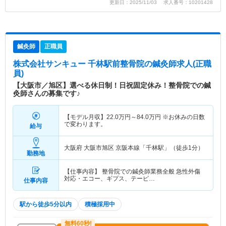
更新日：2025/11/03 求人番号：10201428
鍼灸師
正職員
株式会社サンキュー 千林駅前整骨院
の鍼灸師求人(正職
員)
【大阪市／旭区】選べる休日制！日祝固定休み！整骨院での鍼
灸師さんの募集です♪
【モデル月収】
22.0
万円～
84.0
万円
※お休みの日数
で変わります。
給与
大阪府 大阪市旭区
京阪本線「千林駅」（徒歩1分）
勤務地
【仕事内容】 整骨院での鍼灸師業務全般 急性外傷
対応・エコー、ギプス、テーピ…
仕事内容
駅から徒歩5分以内
積極採用中