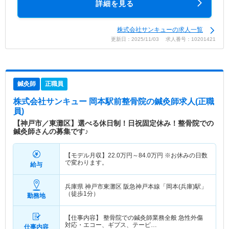
詳細を見る
株式会社サンキューの求人一覧
更新日：2025/11/03 求人番号：10201421
鍼灸師
正職員
株式会社サンキュー 岡本駅前整骨院
の鍼灸師求人(正職
員)
【神戸市／東灘区】選べる休日制！日祝固定休み！整骨院での
鍼灸師さんの募集です♪
【モデル月収】
22.0
万円～
84.0
万円
※お休みの日数
で変わります。
給与
兵庫県 神戸市東灘区
阪急神戸本線「岡本(兵庫)駅」
（徒歩1分）
勤務地
【仕事内容】 整骨院での鍼灸師業務全般 急性外傷
対応・エコー、ギプス、テーピ…
仕事内容