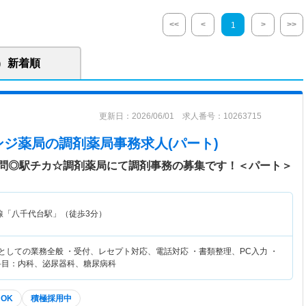
<<
<
>
>>
1
新着順
更新日：2026/06/01 求人番号：10263715
ンジ薬局
の調剤薬局事務求人(パート)
問◎駅チカ☆調剤薬局にて調剤事務の募集です！＜パート＞
線「八千代台駅」（徒歩3分）
としての業務全般 ・受付、レセプト対応、電話対応 ・書類整理、PC入力 ・
科目：内科、泌尿器科、糖尿病科
OK
積極採用中