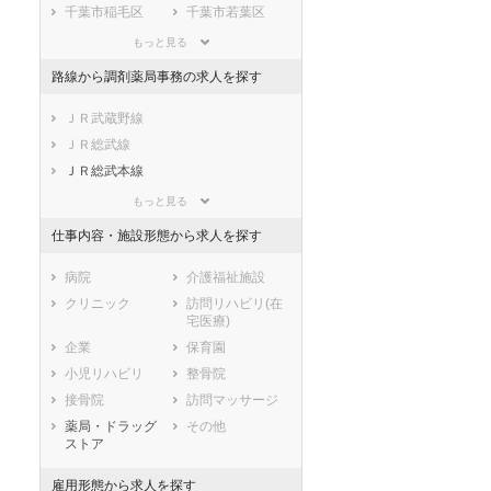
滋賀県
京都府
大阪府
千葉市稲毛区
千葉市若葉区
兵庫県
奈良県
和歌山県
千葉市緑区
千葉市美浜区
もっと見る
鳥取県
島根県
岡山県
市部
路線から調剤薬局事務の求人を探す
広島県
山口県
徳島県
銚子市
市川市
香川県
愛媛県
高知県
船橋市
館山市
ＪＲ武蔵野線
福岡県
佐賀県
長崎県
木更津市
松戸市
ＪＲ総武線
熊本県
大分県
宮崎県
野田市
茂原市
ＪＲ総武本線
鹿児島県
沖縄県
成田市
佐倉市
ＪＲ常磐線(上野－仙台)
もっと見る
東金市
旭市
ＪＲ外房線
仕事内容・施設形態から求人を探す
習志野市
柏市
ＪＲ内房線
勝浦市
市原市
ＪＲ京葉線(東京－蘇我)
病院
介護福祉施設
流山市
八千代市
ＪＲ成田線(千葉－銚子)
クリニック
訪問リハビリ(在
宅医療)
我孫子市
鴨川市
ＪＲ鹿島線
企業
保育園
鎌ケ谷市
君津市
ＪＲ久留里線
小児リハビリ
整骨院
富津市
浦安市
ＪＲ東金線
接骨院
訪問マッサージ
四街道市
袖ケ浦市
東武野田線
薬局・ドラッグ
その他
八街市
印西市
京成本線
ストア
白井市
富里市
京成千葉線
雇用形態から求人を探す
南房総市
匝瑳市
京成千原線