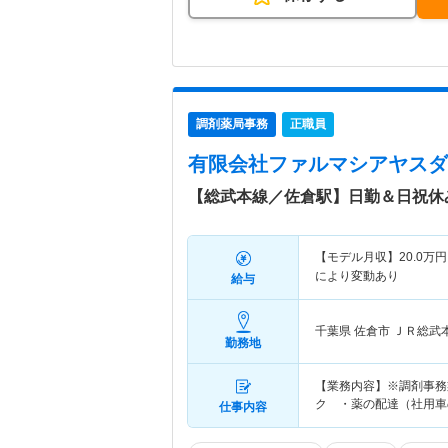
調剤薬局事務
正職員
有限会社ファルマシアヤスダ
【総武本線／佐倉駅】日勤＆日祝休
【モデル月収】
20.0
万円
により変動あり
給与
千葉県 佐倉市
ＪＲ総武
勤務地
【業務内容】※調剤事務
ク ・薬の配達（社用車
仕事内容