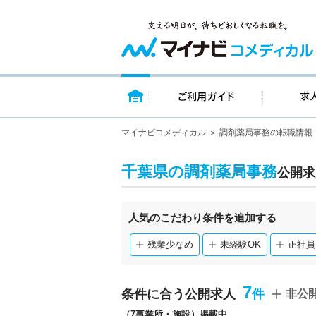
トップページ
ご利用ガイ
マイナビコメディカル
調剤薬局事務の転職情報
千葉県の調剤薬局事務
公開求
人気のこだわり条件を追加する
残業少なめ
未経験OK
正社員
7
条件に合う公開求人
非公
（7事業所・施設）掲載中