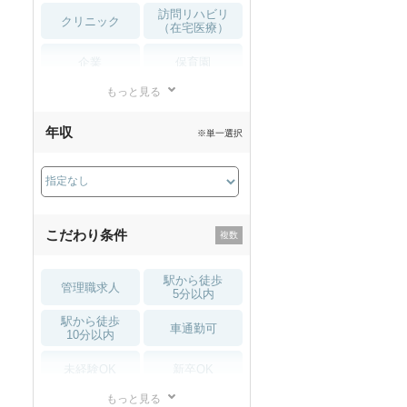
訪問リハビリ
クリニック
（在宅医療）
企業
保育園
もっと見る
小児リハビリ
整骨院
年収
※単一選択
接骨院
訪問マッサージ
薬局・
その他
ドラッグストア
こだわり条件
駅から徒歩
管理職求人
5分以内
駅から徒歩
車通勤可
10分以内
未経験OK
新卒OK
もっと見る