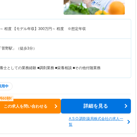
～
程度 【モデル年収】
300
万円～
程度 ※想定年収
「菅野駅」（徒歩3分）
士としての業務経験 ■調剤業務 ■栄養相談 ■その他付随業務
採用中
詳細を見る
この求人を問い合わせる
A.S.O.調剤薬局株式会社の求人一
覧