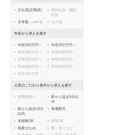
香取市
山武市
東京メトロ東西線
正社員(正職員)
契約社員・嘱託
いすみ市
大網白里市
都営新宿線
社員
印旛郡酒々井町
印旛郡栄町
つくばエクスプレス
非常勤・パート
その他
香取郡神崎町
香取郡多古町
東葉高速鉄道
年収から求人を探す
香取郡東庄町
山武郡九十九里
北総鉄道北総線
町
いすみ鉄道
年収300万円～
年収350万円～
山武郡芝山町
山武郡横芝光町
山万ユーカリが丘線
年収400万円～
年収450万円～
長生郡一宮町
長生郡睦沢町
芝山鉄道
年収500万円～
年収550万円～
長生郡長生村
長生郡白子町
小湊鐵道
年収600万円～
年収650万円～
長生郡長柄町
長生郡長南町
千葉都市モノレール１号線
年収700万円～
夷隅郡大多喜町
夷隅郡御宿町
千葉都市モノレール２号線
安房郡鋸南町
人気のこだわり条件から求人を探す
流鉄流山線
銚子電気鉄道
管理職求人
駅から徒歩5分以
ＪＲ上野東京ライン
内
京成松戸線
駅から徒歩10分
車通勤可
以内
未経験OK
新卒OK
残業少なめ
寮・借り上げ