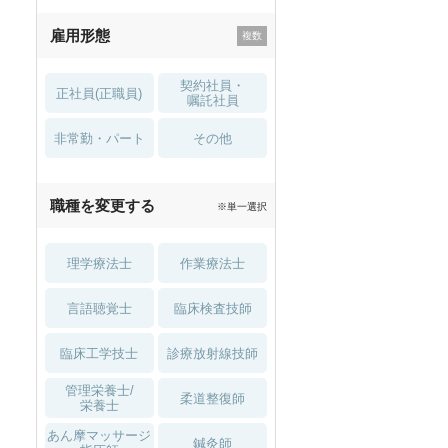
残業少なめ
寮・借り上げ
雇用形態
託児所・
住宅手当・補助
育児補助
契約社員・
正社員(正職員)
土日祝休
無資格 OK
嘱託社員
非常勤・パート
積極採用中
WEB面接OK
その他
2027年4月入職可
夏～秋入職可
職種を変更する
※単一選択
1月入職可
理学療法士
作業療法士
言語聴覚士
臨床検査技師
臨床工学技士
診療放射線技師
管理栄養士/
柔道整復師
栄養士
あん摩マッサージ
鍼灸師