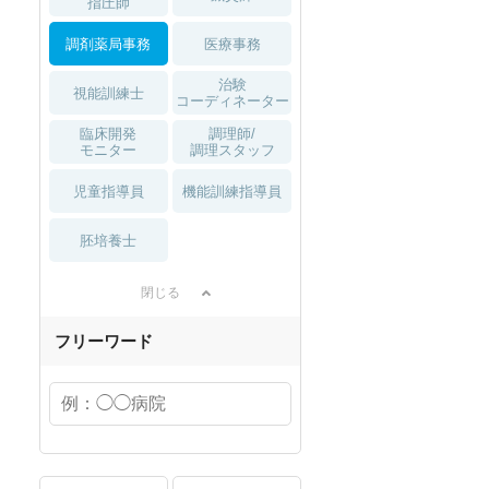
指圧師
調剤薬局事務
医療事務
治験
視能訓練士
コーディネーター
臨床開発
調理師/
モニター
調理スタッフ
児童指導員
機能訓練指導員
胚培養士
閉じる
フリーワード