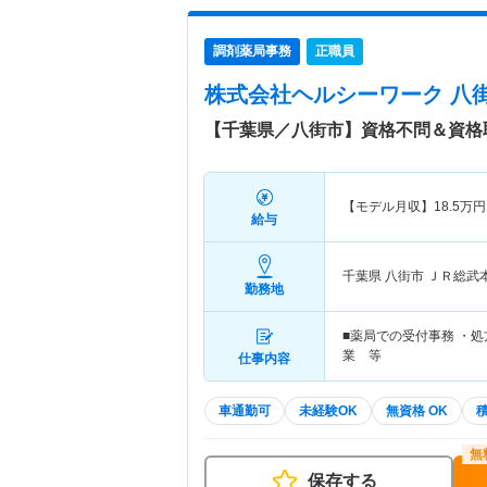
調剤薬局事務
正職員
株式会社ヘルシーワーク 八
【千葉県／八街市】資格不問＆資格
【モデル月収】
18.5
万円
給与
千葉県 八街市
ＪＲ総武
勤務地
■薬局での受付事務 ・処
業 等
仕事内容
車通勤可
未経験OK
無資格 OK
保存する