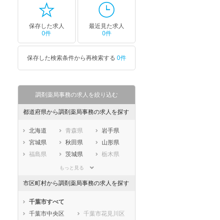
保存した求人
最近見た求人
0件
0件
保存した検索条件から再検索する
0件
調剤薬局事務の求人を絞り込む
都道府県から調剤薬局事務の求人を探す
北海道
青森県
岩手県
宮城県
秋田県
山形県
福島県
茨城県
栃木県
群馬県
埼玉県
千葉県
もっと見る
東京都
神奈川県
新潟県
市区町村から調剤薬局事務の求人を探す
山梨県
長野県
富山県
石川県
福井県
岐阜県
千葉市すべて
静岡県
愛知県
三重県
千葉市中央区
千葉市花見川区