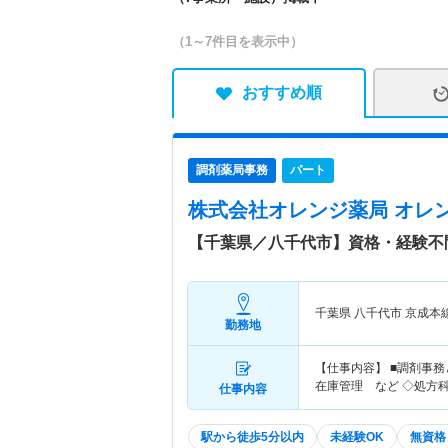
（1～7件目を表示中）
おすすめ順
調剤薬局事務
パート
株式会社オレンジ薬局 オレ
【千葉県／八千代市】資格・経験不
千葉県 八千代市
京成本
勤務地
【仕事内容】 ■調剤事務
在庫管理 など ◇処方
仕事内容
駅から徒歩5分以内
未経験OK
無資格 