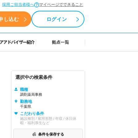
採用ご担当者様へ
マイページでできること
申し込む
ログイン
援情報
キャリアアドバイザー紹介
拠点一覧
選択中の検索条件
職種
調剤薬局事務
勤務地
千葉県
こだわり条件
施設種別 / 雇用形態 / 年収 / 休日休
暇・福利厚生など
条件を保存する