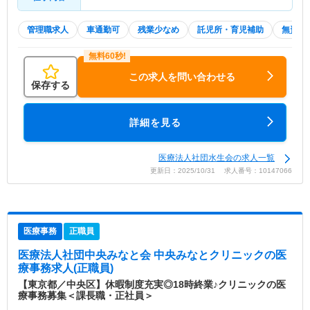
管理職求人
車通勤可
残業少なめ
託児所・育児補助
無資格 
この求人を問い合わせる
保存する
詳細を見る
医療法人社団水生会の求人一覧
更新日：2025/10/31 求人番号：10147066
医療事務
正職員
医療法人社団中央みなと会 中央みなとクリニック
の医
療事務求人(正職員)
【東京都／中央区】休暇制度充実◎18時終業♪クリニックの医
療事務募集＜課長職・正社員＞