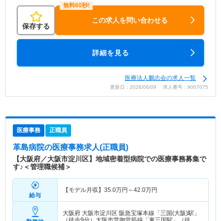
この求人を問い合わせる
保存する
詳細を見る
医療法人鵬志会の求人一覧
更新日：2026/06/09 求人番号：9007075
医療事務
正職員
革島病院
の医療事務求人(正職員)
【大阪府／大阪市淀川区】地域密着型病院での医療事務募集で
す♪＜管理職候補＞
【モデル月収】
35.0
万円～
42.0
万円
給与
大阪府 大阪市淀川区
阪急宝塚本線「三国(大阪)駅」
（徒歩9分）大阪市営御堂筋線「東三国駅」（徒歩9