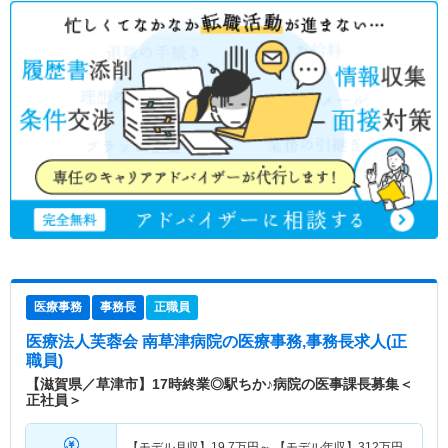
医療事務
事務長
正職員
医療法人芙蓉会 南草津病院
の医療事務,事務長求人(正
職員)
【滋賀県／草津市】17時終業◎駅ちか♪病院の医事課長募集＜
正社員＞
【モデル月収】
19.7
万円～
【モデル年収】
312
万円