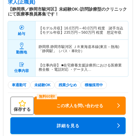
求人(正職員)
【静岡県／静岡市駿河区】未経験OK♪訪問診療型のクリニック
にて医療事務員募集です！
【モデル月収】
16.0
万円～
40.0
万円
程度 諸手当込
【モデル年収】
235
万円～
560
万円
程度 想定年収
給与
静岡県 静岡市駿河区
ＪＲ東海道本線(東京－熱海)
「静岡駅」（バス・車8分）
勤務地
【仕事内容】 ■在宅療養支援診療所における医療業
務全般 ・電話対応 ・データ入…
仕事内容
車通勤可
未経験OK
残業少なめ
積極採用中
この求人を問い合わせる
保存する
詳細を見る