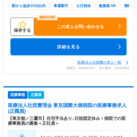
駅から徒歩10分以内
車通勤可
土日祝休
無資格 OK
積極採
この求人を問い合わせる
保存する
詳細を見る
医療法人社団響の求人一覧
更新日：2026/03/11 求人番号：10246889
医療事務
正職員
医療法人社団實理会 東京国際大堀病院
の医療事務求人
(正職員)
【東京都／三鷹市】住宅手当あり♪日祝固定休み！病院での医
療事務員の募集＜正社員＞