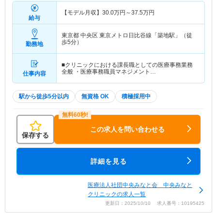
【モデル月収】
30.0
万円～
37.5
万円
給与
東京都 中央区
東京メトロ日比谷線「築地駅」（徒
歩5分）
勤務地
■クリニックにおける課長職としての医療事務業務
全般 ・医療事務職員マネジメント…
仕事内容
駅から徒歩5分以内
無資格 OK
積極採用中
この求人を問い合わせる
保存する
詳細を見る
医療法人社団中央みなと会 中央みなと
クリニックの求人一覧
更新日：2025/10/10 求人番号：10195425