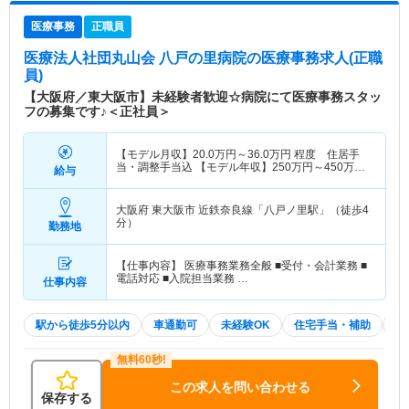
医療事務
正職員
医療法人社団丸山会 八戸の里病院
の医療事務求人(正職
員)
【大阪府／東大阪市】未経験者歓迎☆病院にて医療事務スタッ
フの募集です♪＜正社員＞
【モデル月収】
20.0
万円～
36.0
万円
程度 住居手
当・調整手当込 【モデル年収】
250
万円～
450
万円
給与
程度
大阪府 東大阪市
近鉄奈良線「八戸ノ里駅」（徒歩4
分）
勤務地
【仕事内容】 医療事務業務全般 ■受付・会計業務 ■
電話対応 ■入院担当業務 …
仕事内容
駅から徒歩5分以内
車通勤可
未経験OK
住宅手当・補助
無
この求人を問い合わせる
保存する