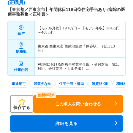
(正職員)
【東京都／西東京市】年間休日119日◎住宅手当あり♪病院の医
療事務募集＜正社員＞
【モデル月収】
19.4
万円～
【モデル年収】
264
万円
～
468
万円
給与
東京都 西東京市
西武池袋線「保谷駅」（徒歩13
分）
勤務地
■病院における医療事務業務全般 ・受付対応、電話
対応、会計業務 ・カルテ出し …
仕事内容
車通勤可
残業少なめ
住宅手当・補助
無資格 OK
積極採用
この求人を問い合わせる
保存する
詳細を見る