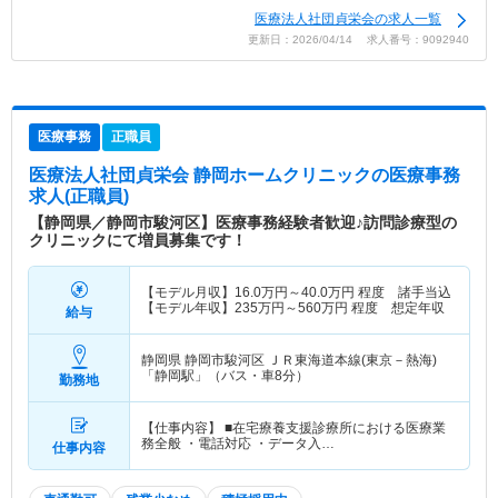
医療法人社団貞栄会の求人一覧
更新日：2026/04/14 求人番号：9092940
医療事務
正職員
医療法人社団貞栄会 静岡ホームクリニック
の医療事務
求人(正職員)
【静岡県／静岡市駿河区】医療事務経験者歓迎♪訪問診療型の
クリニックにて増員募集です！
【モデル月収】
16.0
万円～
40.0
万円
程度 諸手当込
【モデル年収】
235
万円～
560
万円
程度 想定年収
給与
静岡県 静岡市駿河区
ＪＲ東海道本線(東京－熱海)
「静岡駅」（バス・車8分）
勤務地
【仕事内容】 ■在宅療養支援診療所における医療業
務全般 ・電話対応 ・データ入…
仕事内容