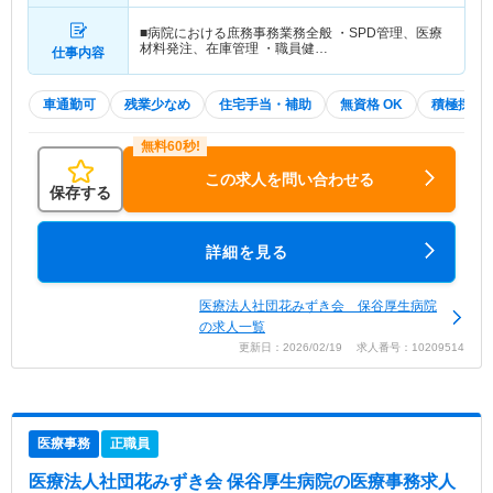
■病院における庶務事務業務全般 ・SPD管理、医療
材料発注、在庫管理 ・職員健…
仕事内容
車通勤可
残業少なめ
住宅手当・補助
無資格 OK
積極採用
この求人を問い合わせる
保存する
詳細を見る
医療法人社団花みずき会 保谷厚生病院
の求人一覧
更新日：2026/02/19 求人番号：10209514
医療事務
正職員
医療法人社団花みずき会 保谷厚生病院
の医療事務求人