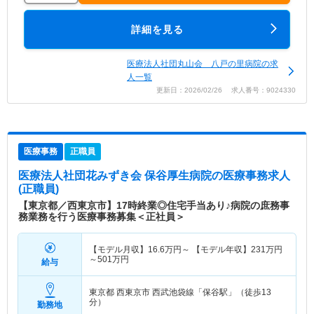
詳細を見る
医療法人社団丸山会 八戸の里病院の求
人一覧
更新日：2026/02/26 求人番号：9024330
医療事務
正職員
医療法人社団花みずき会 保谷厚生病院
の医療事務求人
(正職員)
【東京都／西東京市】17時終業◎住宅手当あり♪病院の庶務事
務業務を行う医療事務募集＜正社員＞
【モデル月収】
16.6
万円～
【モデル年収】
231
万円
～
501
万円
給与
東京都 西東京市
西武池袋線「保谷駅」（徒歩13
分）
勤務地