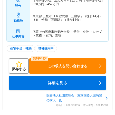
【モデル月収】
22.0
万円～
31.7
万円
【モデル年収】
320
万円～
457
万円
給与
東京都 三鷹市
ＪＲ総武線「三鷹駅」（徒歩14分）
ＪＲ中央線「三鷹駅」（徒歩14分）
勤務地
病院での医療事務業務全般 ・受付、会計 ・レセプ
ト業務 ・案内、説明
仕事内容
住宅手当・補助
積極採用中
この求人を問い合わせる
保存する
詳細を見る
医療法人社団實理会 東京国際大堀病院
の求人一覧
更新日：2026/03/06 求人番号：10245094