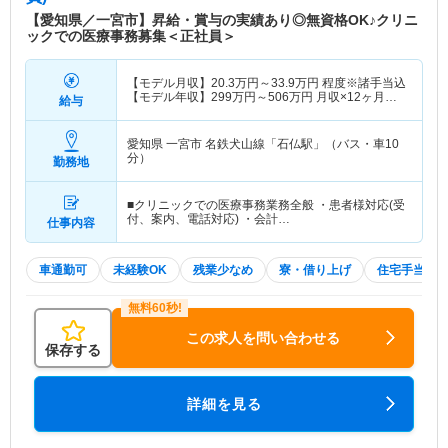
【愛知県／一宮市】昇給・賞与の実績あり◎無資格OK♪クリニ
ックでの医療事務募集＜正社員＞
【モデル月収】
20.3
万円～
33.9
万円
程度※諸手当込
【モデル年収】
299
万円～
506
万円
月収×12ヶ月＋
給与
賞与4.00ヶ月想定
愛知県 一宮市
名鉄犬山線「石仏駅」（バス・車10
分）
勤務地
■クリニックでの医療事務業務全般 ・患者様対応(受
付、案内、電話対応) ・会計…
仕事内容
車通勤可
未経験OK
残業少なめ
寮・借り上げ
住宅手当・
この求人を問い合わせる
保存する
詳細を見る