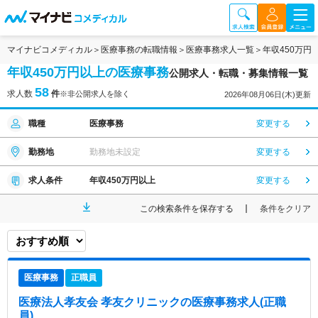
マイナビコメディカル
医療事務の転職情報
医療事務求人一覧
年収450万円
年収450万円以上の医療事務
公開求人・転職・募集情報一覧
58
求人数
件
※非公開求人を除く
2026年08月06日(木)更新
職種
医療事務
変更する
勤務地
勤務地未設定
変更する
求人条件
年収450万円以上
変更する
この検索条件を保存する
条件をクリア
医療事務
正職員
医療法人孝友会 孝友クリニック
の医療事務求人(正職
員)