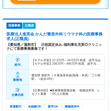
医療事務
正職員
医療法人進英会 かんだ整形外科リウマチ科
の医療事務
求人(正職員)
【愛知県／蒲郡市】 日祝固定休み♪福利厚生充実◎クリニッ
クにて医療事務募集です！
【モデル月収】
17.0
万円～
34.0
万円
程度 諸手当込
【モデル年収】
250
万円～
495
万円
程度 諸手当・
給与
賞与込
愛知県 蒲郡市
ＪＲ東海道本線(熱海－米原)「三ケ根
駅」（徒歩18分）
勤務地
【仕事内容】 ■医療事務業務全般 ・保険請求等、レ
セプト業務 ・PC入力業務 …
仕事内容
車通勤可
未経験OK
新卒OK
積極採用中