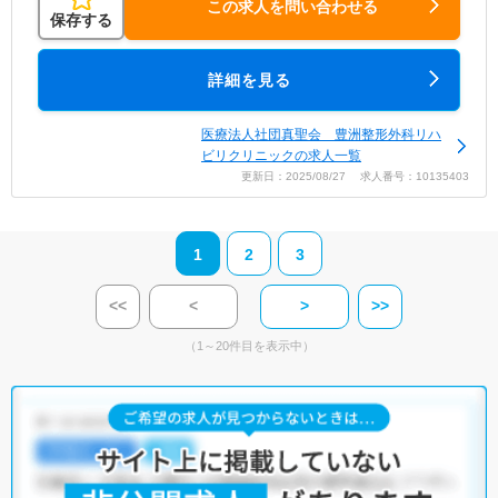
この求人を問い合わせる
保存する
詳細を見る
医療法人社団真聖会 豊洲整形外科リハ
ビリクリニックの求人一覧
更新日：2025/08/27 求人番号：10135403
1
2
3
<<
<
>
>>
（1～20件目を表示中）