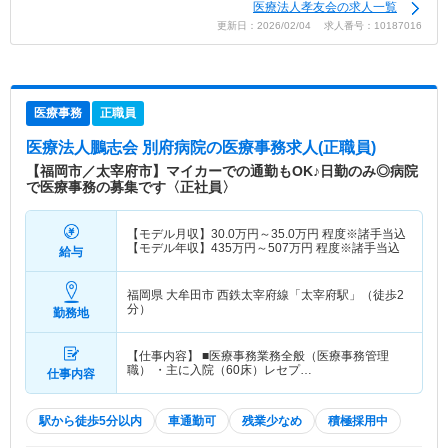
医療法人孝友会の求人一覧
更新日：2026/02/04 求人番号：10187016
医療事務
正職員
医療法人鵬志会 別府病院
の医療事務求人(正職員)
【福岡市／太宰府市】マイカーでの通勤もOK♪日勤のみ◎病院
で医療事務の募集です〈正社員〉
【モデル月収】
30.0
万円～
35.0
万円
程度※諸手当込
【モデル年収】
435
万円～
507
万円
程度※諸手当込
給与
福岡県 大牟田市
西鉄太宰府線「太宰府駅」（徒歩2
分）
勤務地
【仕事内容】 ■医療事務業務全般（医療事務管理
職） ・主に入院（60床）レセプ…
仕事内容
駅から徒歩5分以内
車通勤可
残業少なめ
積極採用中