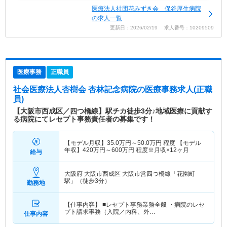
医療法人社団花みずき会 保谷厚生病院
の求人一覧
更新日：2026/02/19 求人番号：10209509
医療事務
正職員
社会医療法人杏樹会 杏林記念病院
の医療事務求人(正職
員)
【大阪市西成区／四つ橋線】駅チカ徒歩3分♪地域医療に貢献す
る病院にてレセプト事務責任者の募集です！
【モデル月収】
35.0
万円～
50.0
万円
程度 【モデル
年収】
420
万円～
600
万円
程度※月収×12ヶ月
給与
大阪府 大阪市西成区
大阪市営四つ橋線「花園町
駅」（徒歩3分）
勤務地
【仕事内容】 ■レセプト事務業務全般 ・病院のレセ
プト請求事務（入院／内科、外…
仕事内容