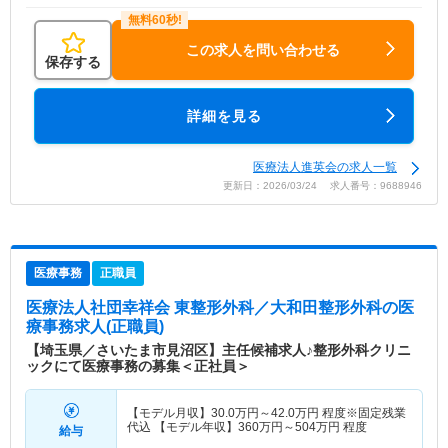
この求人を問い合わせる
保存する
詳細を見る
医療法人進英会の求人一覧
更新日：2026/03/24 求人番号：9688946
医療事務
正職員
医療法人社団幸祥会 東整形外科／大和田整形外科
の医
療事務求人(正職員)
【埼玉県／さいたま市見沼区】主任候補求人♪整形外科クリニ
ックにて医療事務の募集＜正社員＞
【モデル月収】
30.0
万円～
42.0
万円
程度※固定残業
代込 【モデル年収】
360
万円～
504
万円
程度
給与