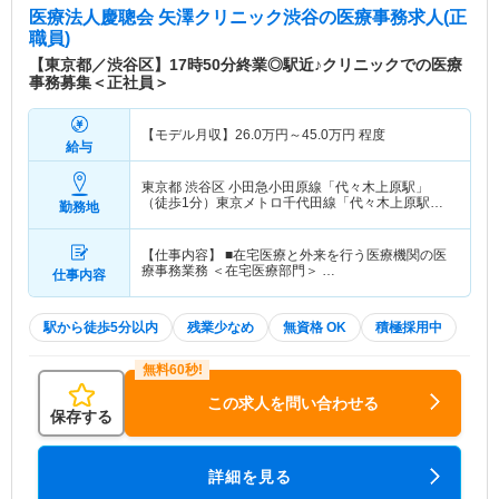
医療法人慶聰会 矢澤クリニック渋谷
の医療事務求人(正
職員)
【東京都／渋谷区】17時50分終業◎駅近♪クリニックでの医療
事務募集＜正社員＞
【モデル月収】
26.0
万円～
45.0
万円
程度
給与
東京都 渋谷区
小田急小田原線「代々木上原駅」
（徒歩1分）東京メトロ千代田線「代々木上原駅」
勤務地
（徒歩1分）
【仕事内容】 ■在宅医療と外来を行う医療機関の医
療事務業務 ＜在宅医療部門＞ …
仕事内容
駅から徒歩5分以内
残業少なめ
無資格 OK
積極採用中
この求人を問い合わせる
保存する
詳細を見る