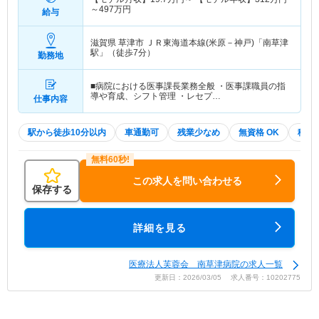
～
497
万円
給与
滋賀県 草津市
ＪＲ東海道本線(米原－神戸)「南草津
駅」（徒歩7分）
勤務地
■病院における医事課長業務全般 ・医事課職員の指
導や育成、シフト管理 ・レセプ…
仕事内容
駅から徒歩10分以内
車通勤可
残業少なめ
無資格 OK
積極
この求人を問い合わせる
保存する
詳細を見る
医療法人芙蓉会 南草津病院の求人一覧
更新日：2026/03/05 求人番号：10202775