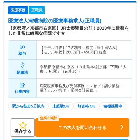
医療事務
正職員
医療法人河端病院
の医療事務求人(正職員)
【京都府／京都市右京区】JR太秦駅目の前！2013年に建替を
した非常に綺麗な病院です★
【モデル月収】
17.8
万円～
程度（諸手当込み）
【モデル年収】
280
万円～
450
万円
程度
給与
京都府 京都市右京区
ＪＲ山陰本線(京都－下関)「太
秦(ＪＲ)駅」（徒歩1分）
勤務地
病院医療事務及び受付事務 ・レセプト請求業務 ・
電子カルテ操作 ・受付会計業務…
仕事内容
駅から徒歩5分以内
未経験OK
無資格 OK
積極採用中
この求人を問い合わせる
保存する