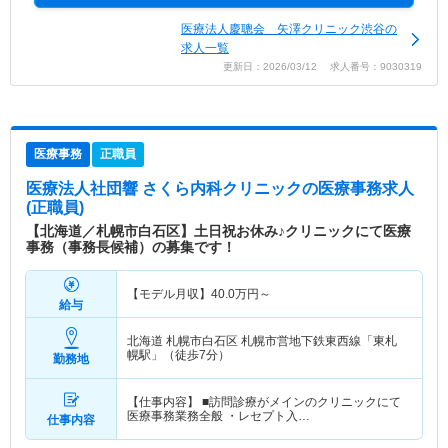
医療法人慶聰会 矢澤クリニック渋谷の
求人一覧
更新日：2026/03/12 求人番号：9030319
医療事務
正職員
医療法人社団響 さくら内科クリニック
の医療事務求人
(正職員)
【北海道／札幌市白石区】土日祝お休み♪クリニックにて医療
事務（事務長候補）の募集です！
【モデル月収】
40.0
万円～
給与
北海道 札幌市白石区
札幌市営地下鉄東西線「東札
幌駅」（徒歩7分）
勤務地
【仕事内容】 ■訪問診療がメインのクリニックにて
医療事務業務全般 ・レセプト入…
仕事内容