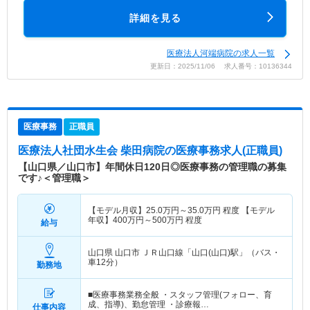
詳細を見る
医療法人河端病院の求人一覧
更新日：2025/11/06 求人番号：10136344
医療事務
正職員
医療法人社団水生会 柴田病院
の医療事務求人(正職員)
【山口県／山口市】年間休日120日◎医療事務の管理職の募集
です♪＜管理職＞
【モデル月収】
25.0
万円～
35.0
万円
程度 【モデル
年収】
400
万円～
500
万円
程度
給与
山口県 山口市
ＪＲ山口線「山口(山口)駅」（バス・
車12分）
勤務地
■医療事務業務全般 ・スタッフ管理(フォロー、育
成、指導)、勤怠管理 ・診療報…
仕事内容