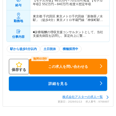
【モデル月収】
46.0
万円～
70.0
万円
程度 【モデル
年収】
552
万円～
840
万円
程度※想定年収
給与
東京都 千代田区
東京メトロ千代田線「新御茶ノ水
駅」（徒歩4分）東京メトロ半蔵門線「神保町駅」
勤務地
（徒歩7分） 他
■診療報酬の増収支援コンサルタントとして、当社
支援先病院を訪問し、算定向上に繋…
仕事内容
駅から徒歩5分以内
土日祝休
積極採用中
この求人を問い合わせる
保存する
詳細を見る
株式会社アスターの求人一覧
更新日：2026/01/13 求人番号：9768487