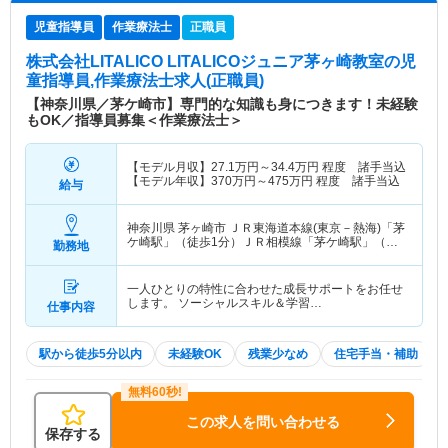
児童指導員
作業療法士
正職員
株式会社LITALICO LITALICOジュニア茅ヶ崎教室
の児
童指導員,作業療法士求人(正職員)
【神奈川県／茅ケ崎市】専門的な知識も身につきます！未経験
もOK／指導員募集＜作業療法士＞
【モデル月収】
27.1
万円～
34.4
万円
程度 諸手当込
【モデル年収】
370
万円～
475
万円
程度 諸手当込
給与
神奈川県 茅ヶ崎市
ＪＲ東海道本線(東京－熱海)「茅
ケ崎駅」（徒歩1分）ＪＲ相模線「茅ケ崎駅」（徒
勤務地
歩1分）
一人ひとりの特性に合わせた成長サポートをお任せ
します。 ソーシャルスキル＆学習…
仕事内容
駅から徒歩5分以内
未経験OK
残業少なめ
住宅手当・補助
この求人を問い合わせる
保存する