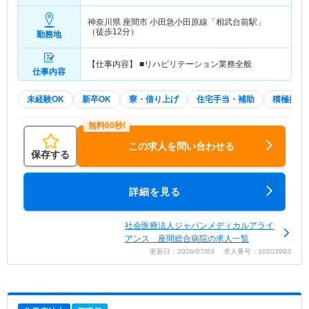
神奈川県 座間市
小田急小田原線「相武台前駅」
（徒歩12分）
勤務地
【仕事内容】 ■リハビリテーション業務全般
仕事内容
未経験OK
新卒OK
寮・借り上げ
住宅手当・補助
積極採用
この求人を問い合わせる
保存する
詳細を見る
社会医療法人ジャパンメディカルアライ
アンス 座間総合病院の求人一覧
更新日：2026/07/03 求人番号：10203993