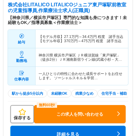
株式会社LITALICO LITALICOジュニア東戸塚駅前教室
の児童指導員,作業療法士求人(正職員)
【神奈川県／横浜市戸塚区】専門的な知識も身につきます！未
経験もOK／指導員募集＜作業療法士＞
【モデル月収】
27.1
万円～
34.4
万円
程度 諸手当込
【モデル年収】
370
万円～
475
万円
程度 諸手当込
給与
神奈川県 横浜市戸塚区
ＪＲ横須賀線「東戸塚駅」
（徒歩2分）ＪＲ湘南新宿ライン線(武蔵小杉－大船)
勤務地
「東戸塚駅」（徒歩2分）
一人ひとりの特性に合わせた成長サポートをお任せ
します。 ソーシャルスキル＆学習…
仕事内容
駅から徒歩5分以内
未経験OK
残業少なめ
住宅手当・補助
この求人を問い合わせる
保存する
詳細を見る