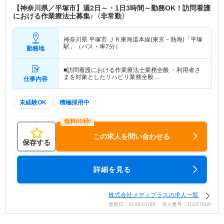
【神奈川県／平塚市】週2日～・1日3時間～勤務OK！訪問看護
における作業療法士募集♪〈非常勤〉
神奈川県 平塚市
ＪＲ東海道本線(東京－熱海)「平塚
駅」（バス・車7分）
勤務地
■訪問看護における作業療法士業務全般 ・利用者さ
まを対象としたリハビリ業務全般…
仕事内容
未経験OK
積極採用中
この求人を問い合わせる
保存する
詳細を見る
株式会社メディプラスの求人一覧
更新日：2026/07/06 求人番号：10257669