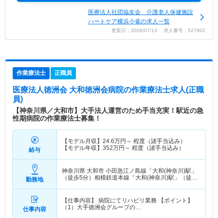
医療法人社団協友会 介護老人保健施設
ハートケア横浜小雀の求人一覧
更新日：2026/07/13 求人番号：527802
作業療法士
正職員
医療法人徳洲会 大和徳洲会病院
の作業療法士求人(正職
員)
【神奈川県／大和市】大手法人運営のため手当充実！駅近の急
性期病院の作業療法士募集！
【モデル月収】
24.6
万円～
程度（諸手当込み）
【モデル年収】
352
万円～
程度（諸手当込み）
給与
神奈川県 大和市
小田急江ノ島線「大和(神奈川)駅」
（徒歩5分）相模鉄道本線「大和(神奈川)駅」（徒歩
勤務地
5分）
【仕事内容】 病院にてリハビリ業務 【ポイント】
（1）大手徳洲会グループの…
仕事内容