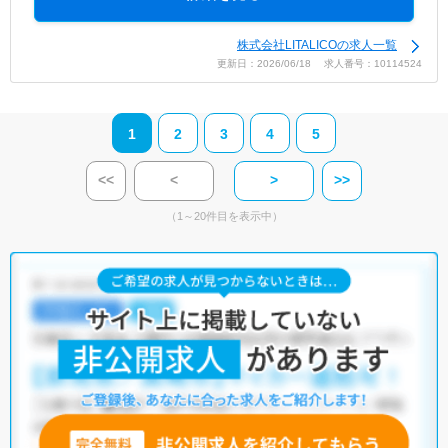
株式会社LITALICOの求人一覧
更新日：2026/06/18 求人番号：10114524
1
2
3
4
5
<<
<
>
>>
（1～20件目を表示中）