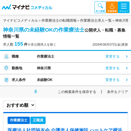
マイナビコメディカル
作業療法士の転職情報
作業療法士求人一覧
神奈川県
神奈川県の未経験OKの作業療法士
公開求人・転職・募集
情報一覧
155
求人数
件
※非公開求人を除く
2026年08月07日(金)更新
職種
作業療法士
変更する
勤務地
神奈川県
変更する
求人条件
未経験OK
変更する
この検索条件を保存する
条件をクリア
作業療法士
正職員
医療法人社団協友会 介護老人保健施設 ハートケア横浜