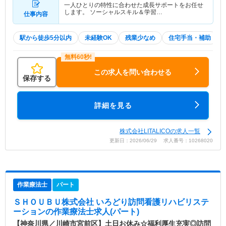
一人ひとりの特性に合わせた成長サポートをお任せ
します。 ソーシャルスキル＆学習…
仕事内容
駅から徒歩5分以内
未経験OK
残業少なめ
住宅手当・補助
この求人を問い合わせる
保存する
詳細を見る
株式会社LITALICOの求人一覧
更新日：2026/06/29 求人番号：10268020
作業療法士
パート
ＳＨＯＵＢＵ株式会社 いろどり訪問看護リハビリステ
ーション
の作業療法士求人(パート)
【神奈川県／川崎市宮前区】土日お休み☆福利厚生充実◎訪問