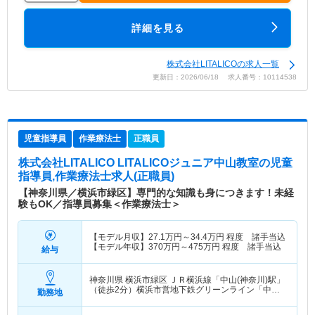
詳細を見る
株式会社LITALICOの求人一覧
更新日：2026/06/18 求人番号：10114538
児童指導員
作業療法士
正職員
株式会社LITALICO LITALICOジュニア中山教室
の児童
指導員,作業療法士求人(正職員)
【神奈川県／横浜市緑区】専門的な知識も身につきます！未経
験もOK／指導員募集＜作業療法士＞
【モデル月収】
27.1
万円～
34.4
万円
程度 諸手当込
【モデル年収】
370
万円～
475
万円
程度 諸手当込
給与
神奈川県 横浜市緑区
ＪＲ横浜線「中山(神奈川)駅」
（徒歩2分）横浜市営地下鉄グリーンライン「中山
勤務地
(神奈川)駅」（徒歩2分）