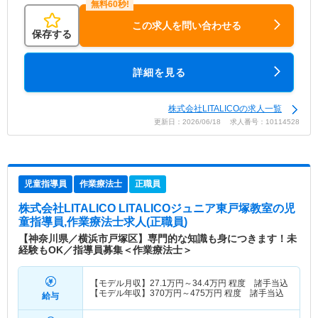
この求人を問い合わせる
保存する
詳細を見る
株式会社LITALICOの求人一覧
更新日：2026/06/18 求人番号：10114528
児童指導員
作業療法士
正職員
株式会社LITALICO LITALICOジュニア東戸塚教室
の児
童指導員,作業療法士求人(正職員)
【神奈川県／横浜市戸塚区】専門的な知識も身につきます！未
経験もOK／指導員募集＜作業療法士＞
【モデル月収】
27.1
万円～
34.4
万円
程度 諸手当込
【モデル年収】
370
万円～
475
万円
程度 諸手当込
給与