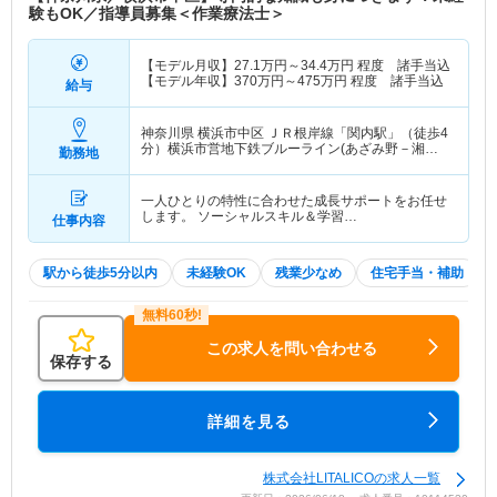
験もOK／指導員募集＜作業療法士＞
【モデル月収】
27.1
万円～
34.4
万円
程度 諸手当込
【モデル年収】
370
万円～
475
万円
程度 諸手当込
給与
神奈川県 横浜市中区
ＪＲ根岸線「関内駅」（徒歩4
分）横浜市営地下鉄ブルーライン(あざみ野－湘南
勤務地
台)「関内駅」（徒歩4分）
一人ひとりの特性に合わせた成長サポートをお任せ
します。 ソーシャルスキル＆学習…
仕事内容
駅から徒歩5分以内
未経験OK
残業少なめ
住宅手当・補助
この求人を問い合わせる
保存する
詳細を見る
株式会社LITALICOの求人一覧