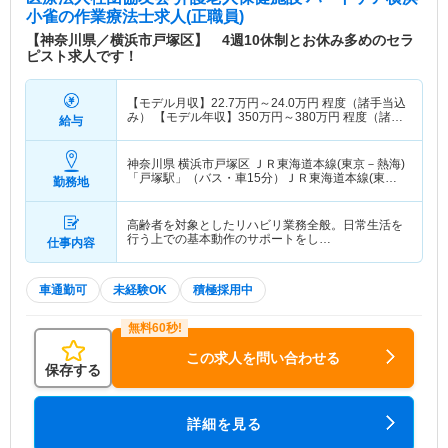
小雀
の作業療法士求人(正職員)
【神奈川県／横浜市戸塚区】 4週10休制とお休み多めのセラ
ピスト求人です！
【モデル月収】
22.7
万円～
24.0
万円
程度（諸手当込
み） 【モデル年収】
350
万円～
380
万円
程度（諸手
給与
当込み）
神奈川県 横浜市戸塚区
ＪＲ東海道本線(東京－熱海)
「戸塚駅」（バス・車15分）ＪＲ東海道本線(東京
勤務地
－熱海)「大船駅」（バス・車10分） 他
高齢者を対象としたリハビリ業務全般。日常生活を
行う上での基本動作のサポートをし…
仕事内容
車通勤可
未経験OK
積極採用中
この求人を問い合わせる
保存する
詳細を見る