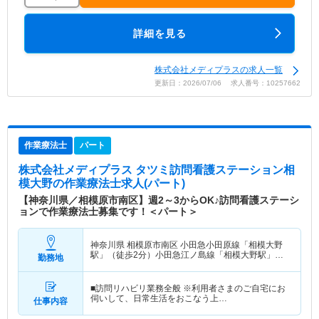
詳細を見る
株式会社メディプラスの求人一覧
更新日：2026/07/06 求人番号：10257662
作業療法士
パート
株式会社メディプラス タツミ訪問看護ステーション相
模大野
の作業療法士求人(パート)
【神奈川県／相模原市南区】週2～3からOK♪訪問看護ステーシ
ョンで作業療法士募集です！＜パート＞
神奈川県 相模原市南区
小田急小田原線「相模大野
駅」（徒歩2分）小田急江ノ島線「相模大野駅」
勤務地
（徒歩2分）
■訪問リハビリ業務全般 ※利用者さまのご自宅にお
伺いして、日常生活をおこなう上…
仕事内容