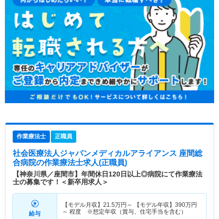
作業療法士
正職員
社会医療法人ジャパンメディカルアライアンス 座間総
合病院
の作業療法士求人(正職員)
【神奈川県／座間市】年間休日120日以上◎病院にて作業療法
士の募集です！＜新卒用求人＞
【モデル月収】
21.5
万円～
【モデル年収】
390
万円
～
程度 ※想定年収（賞与、住宅手当を含む）
給与