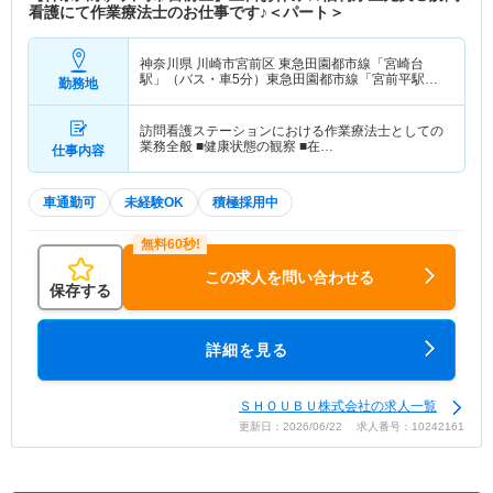
看護にて作業療法士のお仕事です♪＜パート＞
神奈川県 川崎市宮前区
東急田園都市線「宮崎台
駅」（バス・車5分）東急田園都市線「宮前平駅」
勤務地
（バス・車5分）
訪問看護ステーションにおける作業療法士としての
業務全般 ■健康状態の観察 ■在…
仕事内容
車通勤可
未経験OK
積極採用中
この求人を問い合わせる
保存する
詳細を見る
ＳＨＯＵＢＵ株式会社の求人一覧
更新日：2026/06/22 求人番号：10242161