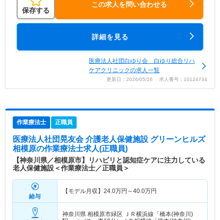
この求人を問い合わせる
保存する
詳細を見る
医療法人社団白ゆり会 白ゆり総合リハ
ケアクリニックの求人一覧
更新日：2026/05/26 求人番号：10124734
作業療法士
正職員
医療法人社団晃友会 介護老人保健施設 グリーンヒルズ
相模原
の作業療法士求人(正職員)
【神奈川県／相模原市】リハビリと認知症ケアに注力している
老人保健施設＜作業療法士／正職員＞
【モデル月収】
24.0
万円～
40.0
万円
給与
神奈川県 相模原市緑区
ＪＲ横浜線「橋本(神奈川)