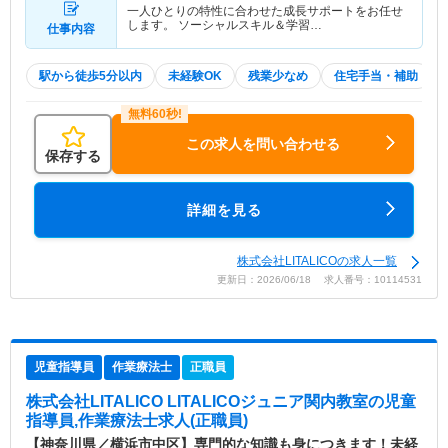
一人ひとりの特性に合わせた成長サポートをお任せ
します。 ソーシャルスキル＆学習…
仕事内容
駅から徒歩5分以内
未経験OK
残業少なめ
住宅手当・補助
この求人を問い合わせる
保存する
詳細を見る
株式会社LITALICOの求人一覧
更新日：2026/06/18 求人番号：10114531
児童指導員
作業療法士
正職員
株式会社LITALICO LITALICOジュニア関内教室
の児童
指導員,作業療法士求人(正職員)
【神奈川県／横浜市中区】専門的な知識も身につきます！未経