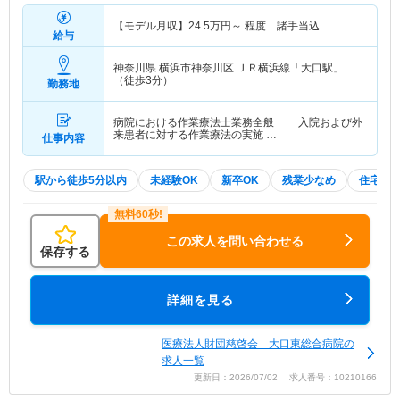
【モデル月収】
24.5
万円～
程度 諸手当込
給与
神奈川県 横浜市神奈川区
ＪＲ横浜線「大口駅」
（徒歩3分）
勤務地
病院における作業療法士業務全般 入院および外
来患者に対する作業療法の実施 …
仕事内容
駅から徒歩5分以内
未経験OK
新卒OK
残業少なめ
住宅手
この求人を問い合わせる
保存する
詳細を見る
医療法人財団慈啓会 大口東総合病院の
求人一覧
更新日：2026/07/02 求人番号：10210166