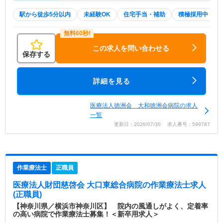
駅から徒歩5分以内
未経験OK
住宅手当・補助
積極採用中
この求人を問い合わせる
保存する
詳細を見る
医療法人徳洲会 大和徳洲会病院の求人
一覧
更新日：2026/07/30 求人番号：599787
作業療法士
正職員
医療法人財団慈啓会 大口東総合病院
の作業療法士求人
(正職員)
【神奈川県／横浜市神奈川区】 院内の風通しがよく、定着率
の高い病院で作業療法士募集！＜新卒用求人＞