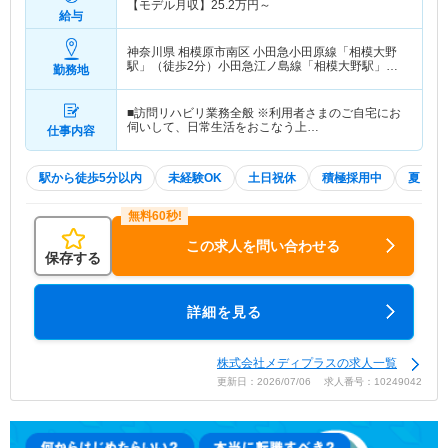
【モデル月収】
25.2
万円～
給与
神奈川県 相模原市南区
小田急小田原線「相模大野
駅」（徒歩2分）小田急江ノ島線「相模大野駅」
勤務地
（徒歩2分）
■訪問リハビリ業務全般 ※利用者さまのご自宅にお
伺いして、日常生活をおこなう上…
仕事内容
駅から徒歩5分以内
未経験OK
土日祝休
積極採用中
夏～秋
この求人を問い合わせる
保存する
詳細を見る
株式会社メディプラスの求人一覧
更新日：2026/07/06 求人番号：10249042