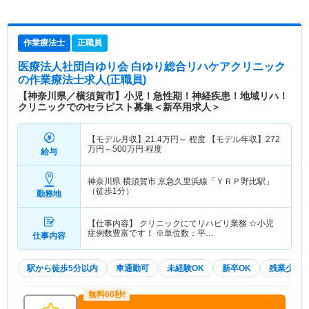
作業療法士
正職員
医療法人社団白ゆり会 白ゆり総合リハケアクリニック
の作業療法士求人(正職員)
【神奈川県／横須賀市】小児！急性期！神経疾患！地域リハ！
クリニックでのセラピスト募集＜新卒用求人＞
【モデル月収】
21.4
万円～
程度 【モデル年収】
272
万円～
500
万円
程度
給与
神奈川県 横須賀市
京急久里浜線「ＹＲＰ野比駅」
（徒歩1分）
勤務地
【仕事内容】 クリニックにてリハビリ業務 ☆小児
症例数豊富です！ ※単位数：平…
仕事内容
駅から徒歩5分以内
車通勤可
未経験OK
新卒OK
残業少な