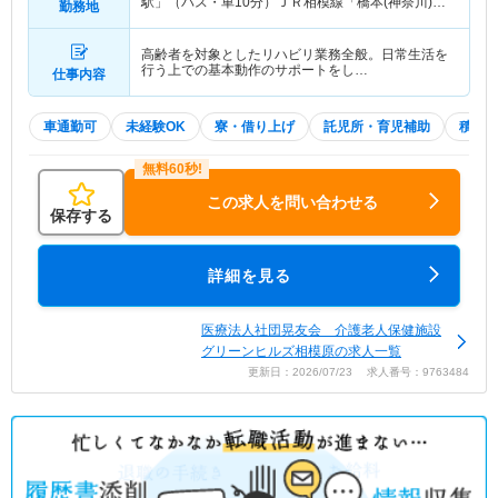
駅」（バス・車10分）ＪＲ相模線「橋本(神奈川)
勤務地
駅」（バス・車10分） 他
高齢者を対象としたリハビリ業務全般。日常生活を
行う上での基本動作のサポートをし…
仕事内容
車通勤可
未経験OK
寮・借り上げ
託児所・育児補助
積極
この求人を問い合わせる
保存する
詳細を見る
医療法人社団晃友会 介護老人保健施設
グリーンヒルズ相模原の求人一覧
更新日：2026/07/23 求人番号：9763484