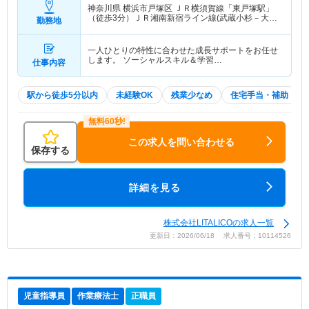
神奈川県 横浜市戸塚区
ＪＲ横須賀線「東戸塚駅」
（徒歩3分）ＪＲ湘南新宿ライン線(武蔵小杉－大船)
勤務地
「東戸塚駅」（徒歩3分）
一人ひとりの特性に合わせた成長サポートをお任せ
します。 ソーシャルスキル＆学習…
仕事内容
駅から徒歩5分以内
未経験OK
残業少なめ
住宅手当・補助
この求人を問い合わせる
保存する
詳細を見る
株式会社LITALICOの求人一覧
更新日：2026/06/18 求人番号：10114526
児童指導員
作業療法士
正職員