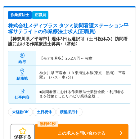
作業療法士
正職員
株式会社メディプラス タツミ訪問看護ステーション平
塚サテライト
の作業療法士求人(正職員)
【神奈川県／平塚市】週休3日も選択可（土日祝休み）訪問看
護における作業療法士募集♪〈常勤〉
【モデル月収】
25.2
万円～
程度
給与
神奈川県 平塚市
ＪＲ東海道本線(東京－熱海)「平塚
駅」（バス・車7分）
勤務地
■訪問看護における作業療法士業務全般 ・利用者さ
まを対象としたリハビリ業務全般…
仕事内容
未経験OK
土日祝休
積極採用中
この求人を問い合わせる
保存する