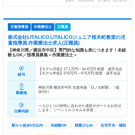
更新日：2026/06/18 求人番号：10114530
児童指導員
作業療法士
正職員
株式会社LITALICO LITALICOジュニア桜木町教室
の児
童指導員,作業療法士求人(正職員)
【神奈川県／横浜市中区】専門的な知識も身につきます！未経
験もOK／指導員募集＜作業療法士＞
【モデル月収】
27.1
万円～
34.4
万円
程度 諸手当込
【モデル年収】
370
万円～
475
万円
程度 諸手当込
給与
神奈川県 横浜市中区
京急本線「日ノ出町駅」（徒
歩5分）
勤務地
一人ひとりの特性に合わせた成長サポートをお任せ
します。 ソーシャルスキル＆学習…
仕事内容
駅から徒歩5分以内
未経験OK
残業少なめ
住宅手当・補助