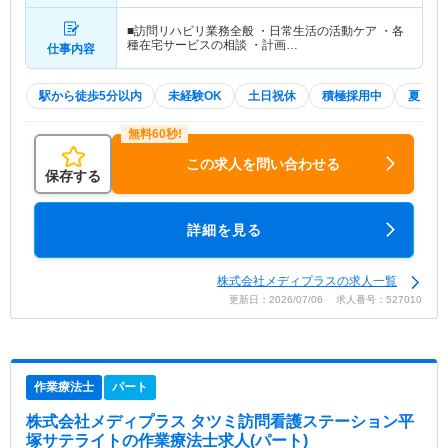
■訪問リハビリ業務全般 ・日常生活の活動ケア ・各
種在宅サービスの相談 ・計画…
仕事内容
駅から徒歩5分以内
未経験OK
土日祝休
積極採用中
夏～秋
この求人を問い合わせる
保存する
詳細を見る
株式会社メディプラスの求人一覧
更新日：2026/07/06 求人番号：527010
作業療法士
パート
株式会社メディプラス タツミ訪問看護ステーション平
塚サテライト
の作業療法士求人(パート)