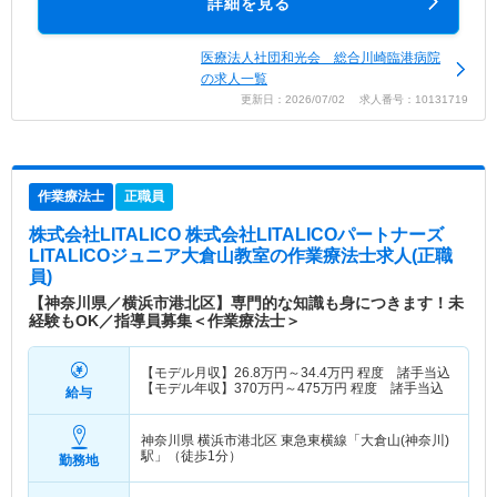
詳細を見る
医療法人社団和光会 総合川崎臨港病院
の求人一覧
更新日：2026/07/02 求人番号：10131719
作業療法士
正職員
株式会社LITALICO 株式会社LITALICOパートナーズ
LITALICOジュニア大倉山教室
の作業療法士求人(正職
員)
【神奈川県／横浜市港北区】専門的な知識も身につきます！未
経験もOK／指導員募集＜作業療法士＞
【モデル月収】
26.8
万円～
34.4
万円
程度 諸手当込
【モデル年収】
370
万円～
475
万円
程度 諸手当込
給与
神奈川県 横浜市港北区
東急東横線「大倉山(神奈川)
駅」（徒歩1分）
勤務地