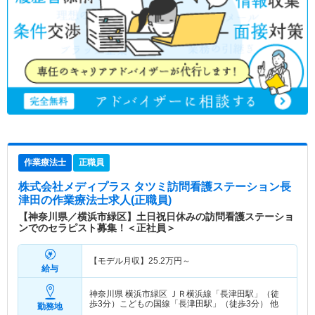
作業療法士
正職員
株式会社メディプラス タツミ訪問看護ステーション長
津田
の作業療法士求人(正職員)
【神奈川県／横浜市緑区】土日祝日休みの訪問看護ステーショ
ンでのセラピスト募集！＜正社員＞
【モデル月収】
25.2
万円～
給与
神奈川県 横浜市緑区
ＪＲ横浜線「長津田駅」（徒
歩3分）こどもの国線「長津田駅」（徒歩3分） 他
勤務地