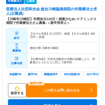
作業療法士
正職員
医療法人社団和光会 総合川崎臨港病院
の作業療法士求
人(正職員)
【川崎市/川崎区】年間休日120日！残業少なめ♪ケアミックス
病院で作業療法士さん募集♪＜新卒用求人＞
【モデル月収】
21.3
万円～
程度 【モデル年収】
360
万円～
程度
給与
神奈川県 川崎市川崎区
勤務地
【仕事内容】 日常生活動作や活動の訓練により、対
象者ひとりひとりに対して医学的…
仕事内容
未経験OK
新卒OK
積極採用中
WEB面接OK
2027年4月入
この求人を問い合わせる
保存する