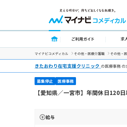
トップページ
ご利用ガイ
マイナビコメディカル
その他・医療介護職
その他・
きたおわり在宅支援クリニック
の医療事務 の
募集停止
医療事務
【愛知県／一宮市】年間休日120
給与