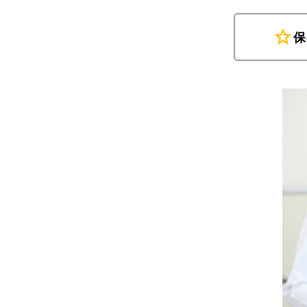
star
保