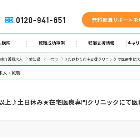
無料転職サポートを
0120-941-651
ド
求人検索
転職成功事例
転職支
医療介護職求人
愛知県
一宮市
きたおわり在宅支援クリニック の医療事務
求人・転職
日以上♪土日休み★在宅医療専門クリニックにて医