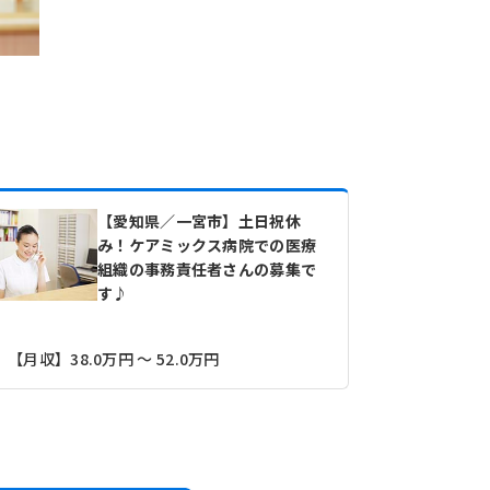
【愛知県／一宮市】土日祝休
み！ケアミックス病院での医療
組織の事務責任者さんの募集で
す♪
【その他】1
【月収】38.0万円 ～ 52.0万円