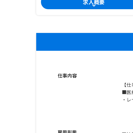
求人概要
仕事内容
【仕
■医
・レ
雇用形態