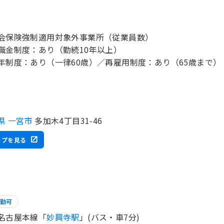
会保険強制適用対象外事業所（従業員数）
職金制度：あり（勤続10年以上）
年制度：あり（一律60歳）／再雇用制度：あり（65歳まで）
県 一宮市
多加木4丁目31-46
ップを見る
勤可
名古屋本線「
妙興寺駅
」(バス・車7分)