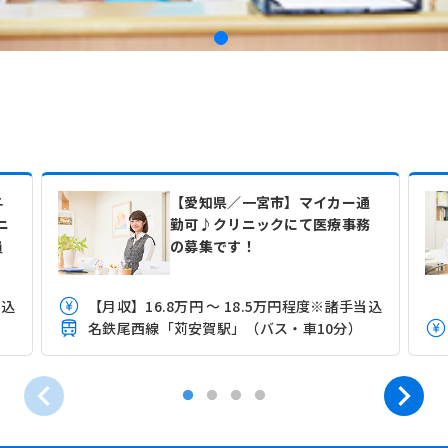
与
【愛知県／一宮市】マイカー通
ニ
勤可♪クリニックにて医療事務
員
の募集です！
当込
【月収】16.8万円 ～ 18.5万円程度※諸手当込
名鉄尾西線「苅安賀駅」（バス・車10分）