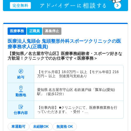
医療事務
正職員
募集停止
医療法人鬼頭会 鬼頭整形外科スポーツクリニック
の医
療事務求人(正職員)
【愛知県／名古屋市守山区】医療事務経験者・スポーツ好きな
方歓迎！クリニックでのお仕事です＜医療事務＞
【モデル月収】
18.0
万円～
以上 【モデル年収】
216
万円～
以上 別途賞与支給あり
給与
愛知県 名古屋市守山区
名鉄瀬戸線「瓢箪山(愛知)
駅」（徒歩12分）
勤務地
【仕事内容】 ■クリニックにて、医療事務業務を行
っていただきます。 ・受付 ・…
仕事内容
車通勤可
未経験OK
無資格 OK