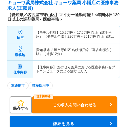
キョーワ薬局株式会社 キョーワ薬局 小幡店
の医療事務
求人(正職員)
【愛知県／名古屋市守山区】マイカー通勤可能！×年間休日120
日以上の調剤薬局＜医療事務＞
【モデル月収】
15.2
万円～
17.5
万円
以上（諸手当
込） 【モデル年収】
226
万円～
261
万円
以上（諸手
給与
当込）
愛知県 名古屋市守山区
名鉄瀬戸線「喜多山(愛知)
駅」（徒歩12分）
勤務地
【仕事内容】 処方せん薬局における医療事務レセプ
トコンピュータによる処方せん入…
仕事内容
車通勤可
積極採用中
この求人を問い合わせる
保存する
詳細を見る