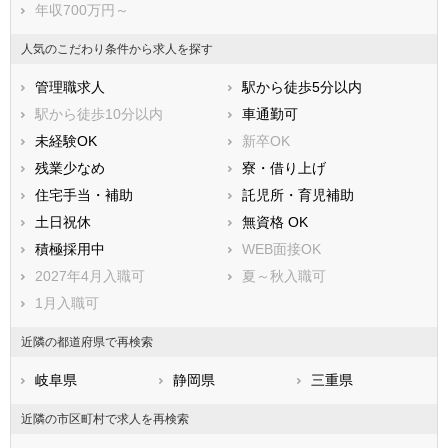
年収700万円～
長久手市
愛知郡東郷町
西春日井郡豊山町
丹羽郡大口町
人気のこだわり条件から求人を探す
丹羽郡扶桑町
海部郡大治町
管理職求人
駅から徒歩5分以内
海部郡蟹江町
海部郡飛島村
駅から徒歩10分以内
車通勤可
知多郡阿久比町
知多郡東浦町
未経験OK
新卒OK
知多郡南知多町
知多郡美浜町
残業少なめ
寮・借り上げ
知多郡武豊町
額田郡幸田町
住宅手当・補助
託児所・育児補助
北設楽郡設楽町
北設楽郡東栄町
土日祝休
無資格 OK
北設楽郡豊根村
積極採用中
WEB面接OK
2027年4月入職可
夏～秋入職可
1月入職可
近隣の都道府県で再検索
岐阜県
静岡県
三重県
近隣の市区町村で求人を再検索