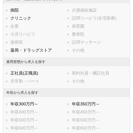
一宮市
瀬戸市
病院
介護福祉施設
半田市
春日井市
クリニック
訪問リハビリ(在宅医療)
豊川市
津島市
企業
保育園
碧南市
刈谷市
小児リハビリ
整骨院
豊田市
安城市
接骨院
訪問マッサージ
西尾市
蒲郡市
薬局・ドラッグストア
その他
犬山市
常滑市
江南市
小牧市
雇用形態から求人を探す
稲沢市
新城市
正社員(正職員)
契約社員・嘱託社員
東海市
大府市
非常勤・パート
その他
知多市
知立市
尾張旭市
高浜市
年収から求人を探す
岩倉市
豊明市
年収300万円～
年収350万円～
日進市
田原市
年収400万円～
年収450万円～
愛西市
清須市
年収500万円～
年収550万円～
北名古屋市
弥富市
年収600万円～
年収650万円～
みよし市
あま市