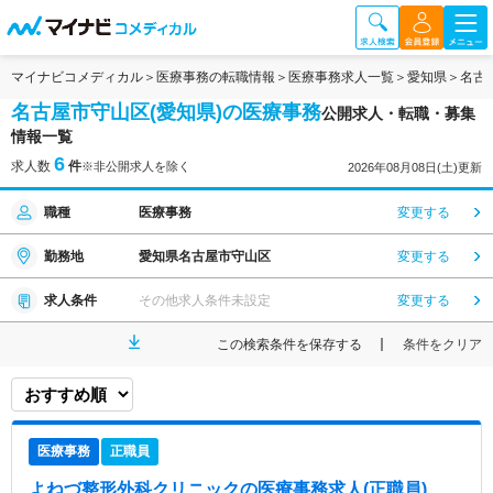
マイナビコメディカル
医療事務の転職情報
医療事務求人一覧
愛知県
名古
名古屋市守山区(愛知県)の医療事務
公開求人・転職・募集
情報一覧
6
求人数
件
※非公開求人を除く
2026年08月08日(土)更新
職種
医療事務
変更する
勤務地
愛知県名古屋市守山区
変更する
求人条件
その他求人条件未設定
変更する
この検索条件を保存する
条件をクリア
医療事務
正職員
よねづ整形外科クリニック
の医療事務求人(正職員)