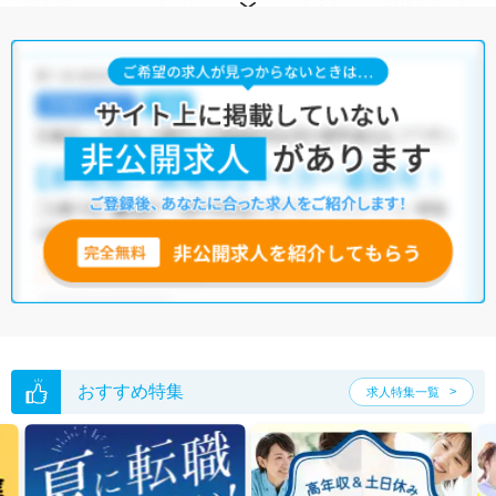
転職支援サービス
にお申し込みいただくと、全求人からご希望条件に合
う求人を提案させていただきます。
名古屋市守山区の医療事務求人では以下のような条件が人気です。
・
土日祝休
・
積極採用中
・
残業少なめ
・
正社員(正職員)
・
病
院
・
クリニック
他の条件でも人気の求人がございますので、「こだわり条件」から検索
いただくか、お気軽にお問い合わせください。
全国の医療事務求人
から検索いただくことも可能です。
無料転職支援サービス
にお申し込みいただくと、ご希望条件をヒアリン
グした上で求人をご提案いたします。
ご希望条件がまだ定まっていない方は
人気の希望条件をピックアップし
た求人特集
をぜひご活用ください。
転職支援の他、情報収集や募集状況の確認も、お気軽にご相談くださ
い。
おすすめ特集
求人特集一覧