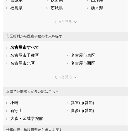
宮城県
秋田県
山形県
福島県
茨城県
栃木県
群馬県
埼玉県
千葉県
もっと見る
東京都
神奈川県
新潟県
山梨県
長野県
富山県
市区町村から医療事務の求人を探す
石川県
福井県
岐阜県
静岡県
名古屋市すべて
愛知県
三重県
滋賀県
名古屋市千種区
京都府
名古屋市東区
大阪府
兵庫県
名古屋市北区
奈良県
名古屋市西区
和歌山県
鳥取県
名古屋市中村区
島根県
名古屋市中区
岡山県
もっと見る
広島県
名古屋市昭和区
山口県
名古屋市瑞穂区
徳島県
香川県
名古屋市熱田区
愛媛県
名古屋市中川区
高知県
近隣で公開求人が多い駅はこちら
福岡県
名古屋市港区
佐賀県
名古屋市南区
長崎県
熊本県
名古屋市守山区
小幡
大分県
名古屋市緑区
瓢箪山(愛知)
宮崎県
鹿児島県
名古屋市名東区
新守山
沖縄県
名古屋市天白区
喜多山(愛知)
市部
大森・金城学院前
豊橋市
岡崎市
仕事内容・施設形態から求人を探す