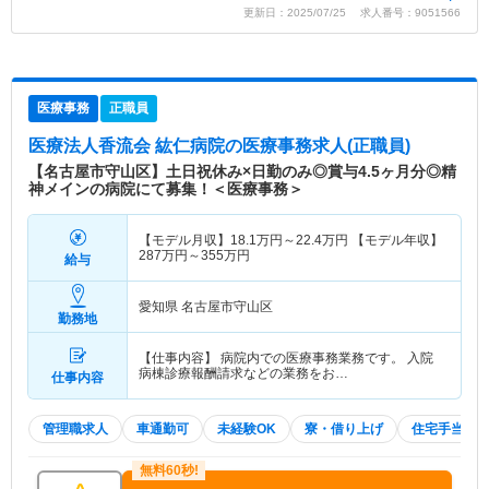
更新日：2025/07/25 求人番号：9051566
医療事務
正職員
医療法人香流会 紘仁病院
の医療事務求人(正職員)
【名古屋市守山区】土日祝休み×日勤のみ◎賞与4.5ヶ月分◎精
神メインの病院にて募集！＜医療事務＞
【モデル月収】
18.1
万円～
22.4
万円
【モデル年収】
287
万円～
355
万円
給与
愛知県 名古屋市守山区
勤務地
【仕事内容】 病院内での医療事務業務です。 入院
病棟診療報酬請求などの業務をお…
仕事内容
管理職求人
車通勤可
未経験OK
寮・借り上げ
住宅手当・