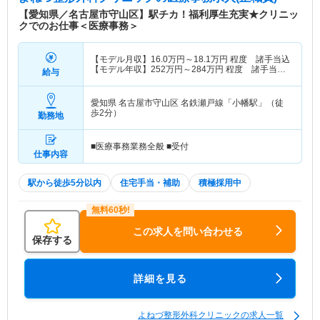
【愛知県／名古屋市守山区】駅チカ！福利厚生充実★クリニッ
クでのお仕事＜医療事務＞
【モデル月収】
16.0
万円～
18.1
万円
程度 諸手当込
【モデル年収】
252
万円～
284
万円
程度 諸手当・
給与
賞与込
愛知県 名古屋市守山区
名鉄瀬戸線「小幡駅」（徒
歩2分）
勤務地
■医療事務業務全般 ■受付
仕事内容
駅から徒歩5分以内
住宅手当・補助
積極採用中
この求人を問い合わせる
保存する
詳細を見る
よねづ整形外科クリニックの求人一覧