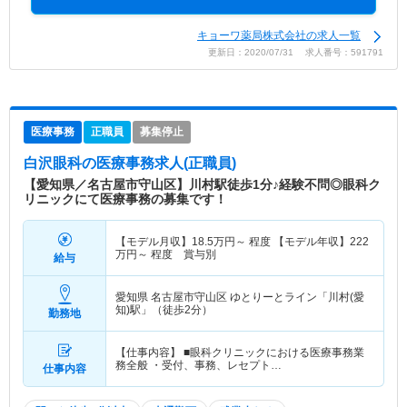
キョーワ薬局株式会社の求人一覧
更新日：2020/07/31 求人番号：591791
医療事務
正職員
募集停止
白沢眼科
の医療事務求人(正職員)
【愛知県／名古屋市守山区】川村駅徒歩1分♪経験不問◎眼科ク
リニックにて医療事務の募集です！
【モデル月収】
18.5
万円～
程度 【モデル年収】
222
万円～
程度 賞与別
給与
愛知県 名古屋市守山区
ゆとりーとライン「川村(愛
知)駅」（徒歩2分）
勤務地
【仕事内容】 ■眼科クリニックにおける医療事務業
務全般 ・受付、事務、レセプト…
仕事内容