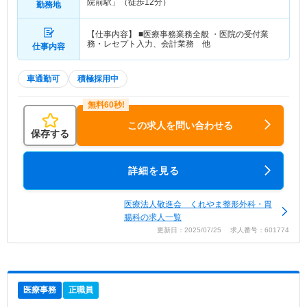
院前駅」（徒歩12分）
勤務地
【仕事内容】 ■医療事務業務全般 ・医院の受付業
務・レセプト入力、会計業務 他
仕事内容
車通勤可
積極採用中
この求人を問い合わせる
保存する
詳細を見る
医療法人敬進会 くれやま整形外科・胃
腸科の求人一覧
更新日：2025/07/25 求人番号：601774
医療事務
正職員