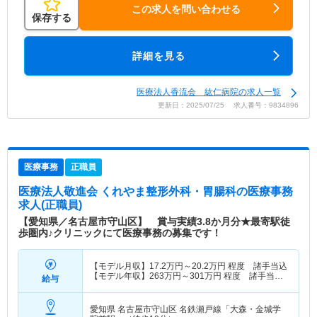
この求人を問い合わせる
保存する
詳細を見る
医療法人香流会 紘仁病院の求人一覧
更新日：2025/07/25 求人番号：9834896
医療事務
正職員
医療法人敬進会 くれやま整形外科・胃腸科
の医療事務
求人(正職員)
【愛知県／名古屋市守山区】 賞与実績3.8か月分★最寄駅徒
歩圏内♪クリニックにて医療事務の募集です！
【モデル月収】
17.2
万円～
20.2
万円
程度 諸手当込
【モデル年収】
263
万円～
301
万円
程度 諸手当
給与
込・賞与込
愛知県 名古屋市守山区
名鉄瀬戸線「大森・金城学