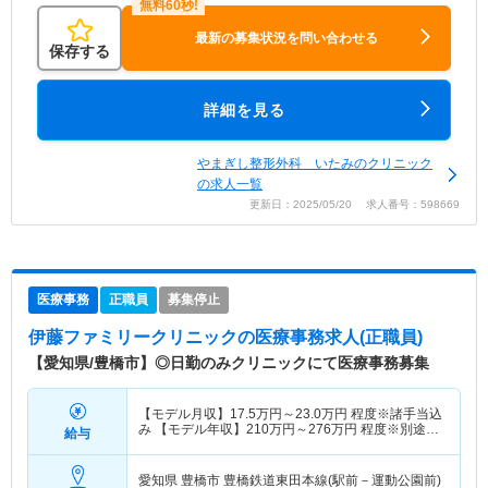
最新の募集状況を問い合わせる
保存する
詳細を見る
やまぎし整形外科 いたみのクリニック
の求人一覧
更新日：2025/05/20 求人番号：598669
医療事務
正職員
募集停止
伊藤ファミリークリニック
の医療事務求人(正職員)
【愛知県/豊橋市】◎日勤のみクリニックにて医療事務募集
【モデル月収】
17.5
万円～
23.0
万円
程度※諸手当込
み 【モデル年収】
210
万円～
276
万円
程度※別途賞
給与
与込み
愛知県 豊橋市
豊橋鉄道東田本線(駅前－運動公園前)