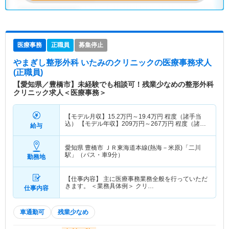
医療事務
正職員
募集停止
やまぎし整形外科 いたみのクリニック
の医療事務求人
(正職員)
【愛知県／豊橋市】未経験でも相談可！残業少なめの整形外科
クリニック求人＜医療事務＞
【モデル月収】
15.2
万円～
19.4
万円
程度（諸手当
込） 【モデル年収】
209
万円～
267
万円
程度（諸手
給与
当込）
愛知県 豊橋市
ＪＲ東海道本線(熱海－米原)「二川
駅」（バス・車9分）
勤務地
【仕事内容】 主に医療事務業務全般を行っていただ
きます。 ＜業務具体例＞ クリ…
仕事内容
車通勤可
残業少なめ