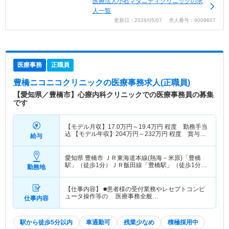
医療法人小石マタニティクリニックの求
人一覧
更新日：2026/05/07 求人番号：9009607
医療事務
正職員
豊橋ニコニコクリニック
の医療事務求人(正職員)
【愛知県／豊橋市】心療内科クリニックでの医療事務員の募集
です
【モデル月収】
17.0
万円～
19.4
万円
程度 勤務手当
込 【モデル年収】
204
万円～
232
万円
程度 賞与別
給与
途支給
愛知県 豊橋市
ＪＲ東海道本線(熱海－米原)「豊橋
駅」（徒歩1分）ＪＲ飯田線「豊橋駅」（徒歩1分）
勤務地
他
【仕事内容】 ■患者様の受付業務やレセプトコンピ
ュータ操作等の 医療事務全般…
仕事内容
駅から徒歩5分以内
車通勤可
残業少なめ
積極採用中