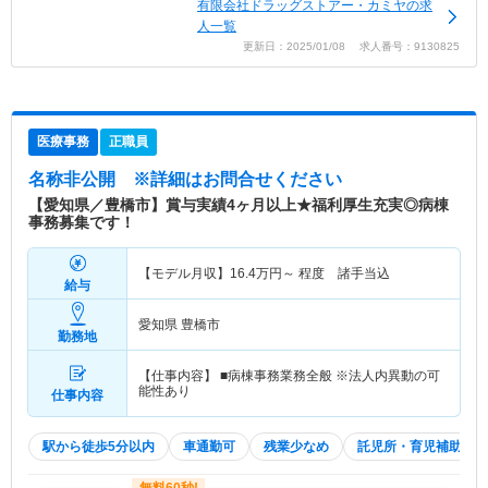
有限会社ドラッグストアー・カミヤの求
人一覧
更新日：2025/01/08 求人番号：9130825
医療事務
正職員
名称非公開
※詳細はお問合せください
【愛知県／豊橋市】賞与実績4ヶ月以上★福利厚生充実◎病棟
事務募集です！
【モデル月収】
16.4
万円～
程度 諸手当込
給与
愛知県 豊橋市
勤務地
【仕事内容】 ■病棟事務業務全般 ※法人内異動の可
能性あり
仕事内容
駅から徒歩5分以内
車通勤可
残業少なめ
託児所・育児補助