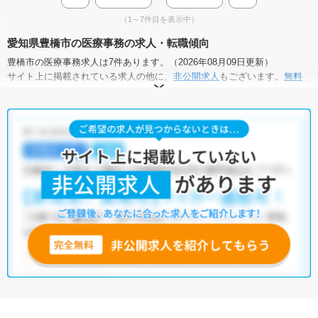
（1～7件目を表示中）
愛知県豊橋市の医療事務の求人・転職傾向
豊橋市の医療事務求人は7件あります。（2026年08月09日更新）
サイト上に掲載されている求人の他に、
非公開求人
もございます。
無料
転職支援サービス
にお申し込みいただくと、全求人からご希望条件に合
う求人を提案させていただきます。
豊橋市の医療事務求人では以下のような条件が人気です。
・
積極採用中
・
残業少なめ
・
託児所・育児補助あり
・
正社員(正職
員)
・
病院
・
クリニック
他の条件でも人気の求人がございますので、「こだわり条件」から検索
いただくか、お気軽にお問い合わせください。
全国の医療事務求人
から検索いただくことも可能です。
無料転職支援サービス
にお申し込みいただくと、ご希望条件をヒアリン
グした上で求人をご提案いたします。
ご希望条件がまだ定まっていない方は
人気の希望条件をピックアップし
た求人特集
をぜひご活用ください。
転職支援の他、情報収集や募集状況の確認も、お気軽にご相談くださ
い。