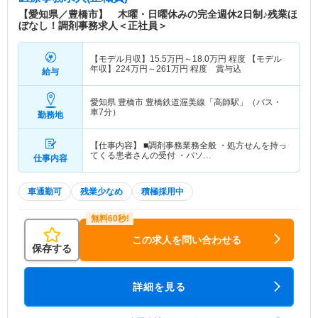
【愛知県／豊橋市】 木曜・日曜休みの完全週休2日制♪残業ほ
ぼなし！調剤事務求人＜正社員＞
【モデル月収】
15.5
万円～
18.0
万円
程度 【モデル
年収】
224
万円～
261
万円
程度 賞与込
給与
愛知県 豊橋市
豊橋鉄道渥美線「高師駅」（バス・
車7分）
勤務地
【仕事内容】 ■調剤事務業務全般 ・処方せんを持っ
てくる患者さんの受付 ・パソ…
仕事内容
車通勤可
残業少なめ
積極採用中
この求人を問い合わせる
保存する
詳細を見る