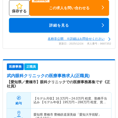
この求人を問い合わせる
保存する
詳細を見る
名称非公開 ※詳細はお問合せください
更新日：2025/12/24 求人番号：9687352
医療事務
正職員
武内眼科クリニック
の医療事務求人(正職員)
【愛知県／豊橋市】眼科クリニックでの医療事務募集です《正
社員》
【モデル月収】
16.3
万円～
24.0
万円
程度、勤務手当
込み 【モデル年収】
195
万円～
288
万円
程度、賞与
給与
別
愛知県 豊橋市
豊橋鉄道渥美線「愛知大学前駅」