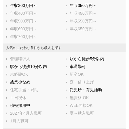
岩倉市
豊明市
年収300万円～
年収350万円～
日進市
田原市
年収400万円～
年収450万円～
愛西市
清須市
年収500万円～
年収550万円～
北名古屋市
弥富市
年収600万円～
年収650万円～
みよし市
あま市
年収700万円～
長久手市
愛知郡東郷町
西春日井郡豊山町
丹羽郡大口町
人気のこだわり条件から求人を探す
丹羽郡扶桑町
海部郡大治町
管理職求人
駅から徒歩5分以内
海部郡蟹江町
海部郡飛島村
駅から徒歩10分以内
車通勤可
知多郡阿久比町
知多郡東浦町
未経験OK
新卒OK
知多郡南知多町
知多郡美浜町
残業少なめ
寮・借り上げ
知多郡武豊町
額田郡幸田町
住宅手当・補助
託児所・育児補助
北設楽郡設楽町
北設楽郡東栄町
土日祝休
無資格 OK
北設楽郡豊根村
積極採用中
WEB面接OK
2027年4月入職可
夏～秋入職可
1月入職可