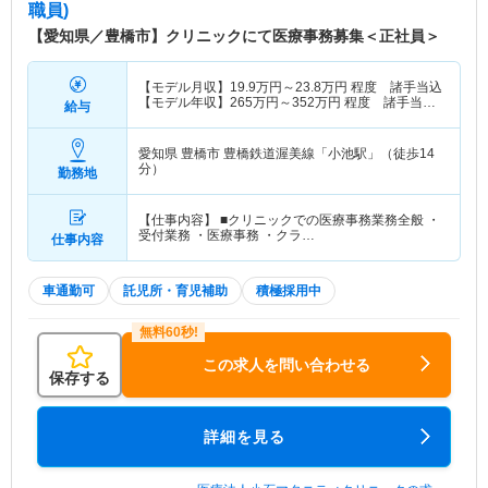
職員)
【愛知県／豊橋市】クリニックにて医療事務募集＜正社員＞
【モデル月収】
19.9
万円～
23.8
万円
程度 諸手当込
【モデル年収】
265
万円～
352
万円
程度 諸手当・
給与
賞与込
愛知県 豊橋市
豊橋鉄道渥美線「小池駅」（徒歩14
分）
勤務地
【仕事内容】 ■クリニックでの医療事務業務全般 ・
受付業務 ・医療事務 ・クラ…
仕事内容
車通勤可
託児所・育児補助
積極採用中
この求人を問い合わせる
保存する
詳細を見る