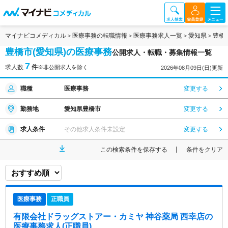
マイナビコメディカル
医療事務の転職情報
医療事務求人一覧
愛知県
豊橋
豊橋市(愛知県)の医療事務
公開求人・転職・募集情報一覧
7
求人数
件
※非公開求人を除く
2026年08月09日(日)更新
職種
医療事務
変更する
勤務地
愛知県豊橋市
変更する
求人条件
その他求人条件未設定
変更する
この検索条件を保存する
条件をクリア
医療事務
正職員
有限会社ドラッグストアー・カミヤ 神谷薬局 西幸店
の
医療事務求人(正職員)