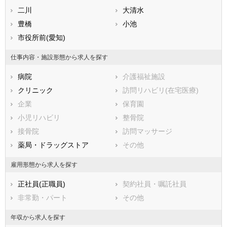
熊本県
名古屋市守山区
二川
大分県
名古屋市緑区
大清水
宮崎県
鹿児島県
名古屋市名東区
豊橋
沖縄県
名古屋市天白区
小池
市部
市役所前(愛知)
豊橋市
岡崎市
仕事内容・施設形態から求人を探す
一宮市
瀬戸市
病院
介護福祉施設
半田市
春日井市
クリニック
訪問リハビリ(在宅医療)
豊川市
津島市
企業
保育園
碧南市
刈谷市
小児リハビリ
整骨院
豊田市
安城市
接骨院
訪問マッサージ
西尾市
蒲郡市
薬局・ドラッグストア
その他
犬山市
常滑市
江南市
小牧市
雇用形態から求人を探す
稲沢市
新城市
正社員(正職員)
契約社員・嘱託社員
東海市
大府市
非常勤・パート
その他
知多市
知立市
尾張旭市
高浜市
年収から求人を探す