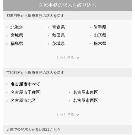
医療事務の求人を絞り込む
都道府県から医療事務の求人を探す
北海道
青森県
岩手県
宮城県
秋田県
山形県
福島県
茨城県
栃木県
群馬県
埼玉県
千葉県
もっと見る
東京都
神奈川県
新潟県
山梨県
長野県
富山県
市区町村から医療事務の求人を探す
石川県
福井県
岐阜県
静岡県
名古屋市すべて
愛知県
三重県
滋賀県
名古屋市千種区
京都府
名古屋市東区
大阪府
兵庫県
名古屋市北区
奈良県
名古屋市西区
和歌山県
鳥取県
名古屋市中村区
島根県
名古屋市中区
岡山県
もっと見る
広島県
名古屋市昭和区
山口県
名古屋市瑞穂区
徳島県
香川県
名古屋市熱田区
愛媛県
名古屋市中川区
高知県
近隣で公開求人が多い駅はこちら
福岡県
名古屋市港区
佐賀県
名古屋市南区
長崎県