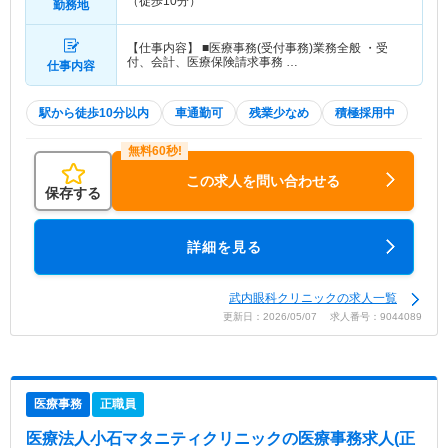
（徒歩10分）
勤務地
【仕事内容】 ■医療事務(受付事務)業務全般 ・受
付、会計、医療保険請求事務 …
仕事内容
駅から徒歩10分以内
車通勤可
残業少なめ
積極採用中
この求人を問い合わせる
保存する
詳細を見る
武内眼科クリニックの求人一覧
更新日：2026/05/07 求人番号：9044089
医療事務
正職員
医療法人小石マタニティクリニック
の医療事務求人(正