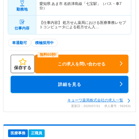
愛知県 あま市
名鉄津島線「七宝駅」（バス・車7
分）
勤務地
【仕事内容】 処方せん薬局における医療事務レセプ
トコンピュータによる処方せん入…
仕事内容
車通勤可
積極採用中
この求人を問い合わせる
保存する
詳細を見る
キョーワ薬局株式会社の求人一覧
更新日：2020/07/31 求人番号：592631
医療事務
正職員