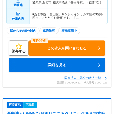
愛知県 あま市
名鉄津島線「甚目寺駅」（徒歩3分）
勤務地
■あま本院、金山院、サンシャインサカエ院の3院を
回っていただくお仕事です。 【…
仕事内容
駅から徒歩5分以内
車通勤可
積極採用中
この求人を問い合わせる
保存する
詳細を見る
医療法人山陽会の求人一覧
更新日：2026/05/11 求人番号：9097027
医療事務
正職員
医療法人山陽会 ひだまりこころクリニックあま市本院