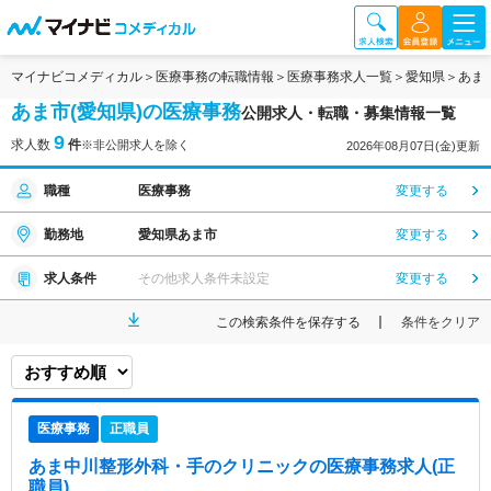
マイナビコメディカル
医療事務の転職情報
医療事務求人一覧
愛知県
あま
あま市(愛知県)の医療事務
公開求人・転職・募集情報一覧
9
求人数
件
※非公開求人を除く
2026年08月07日(金)更新
職種
医療事務
変更する
勤務地
愛知県あま市
変更する
求人条件
その他求人条件未設定
変更する
この検索条件を保存する
条件をクリア
医療事務
正職員
あま中川整形外科・手のクリニック
の医療事務求人(正
職員)