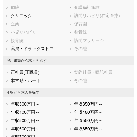
豊橋市
岡崎市
病院
介護福祉施設
一宮市
瀬戸市
クリニック
訪問リハビリ(在宅医療)
半田市
春日井市
企業
保育園
豊川市
津島市
小児リハビリ
整骨院
碧南市
刈谷市
接骨院
訪問マッサージ
豊田市
安城市
薬局・ドラッグストア
その他
西尾市
蒲郡市
犬山市
常滑市
雇用形態から求人を探す
江南市
小牧市
正社員(正職員)
契約社員・嘱託社員
稲沢市
新城市
非常勤・パート
その他
東海市
大府市
知多市
知立市
年収から求人を探す
尾張旭市
高浜市
年収300万円～
年収350万円～
岩倉市
豊明市
年収400万円～
年収450万円～
日進市
田原市
年収500万円～
年収550万円～
愛西市
清須市
年収600万円～
年収650万円～
北名古屋市
弥富市