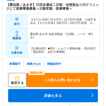
【愛知県／あま市】◎完全週休二日制・休憩室あり◎クリニッ
クにて医療事務募集＜日勤常勤・医療事務＞
【モデル月収】
20.0
万円～
22.0
万円
程度 ※諸手当
込み 【モデル年収】
306
万円～
330
万円
程度 ※諸
給与
手当、賞与込み
愛知県 あま市
名鉄津島線「七宝駅」（バス・車5
分）
勤務地
【仕事内容】 ■受付・レセプト業務全般 ・受付対応
・電話対応 ・会計や事務処…
仕事内容
車通勤可
残業少なめ
積極採用中
この求人を問い合わせる
保存する
詳細を見る