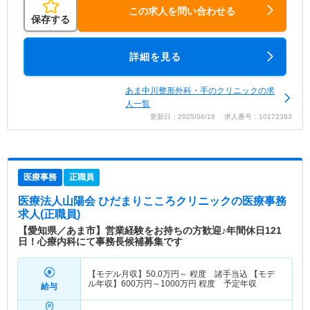
この求人を問い合わせる
保存する
詳細を見る
あま中川整形外科・手のクリニックの求
人一覧
更新日：2025/06/18 求人番号：10172393
医療事務
正職員
医療法人山陽会 ひだまりこころクリニック
の医療事務
求人(正職員)
【愛知県／あま市】営業経験をお持ちの方歓迎♪年間休日121
日！心療内科にて事務長候補募集です
【モデル月収】
50.0
万円～
程度 諸手当込 【モデ
ル年収】
600
万円～
1000
万円
程度 予定年収
給与