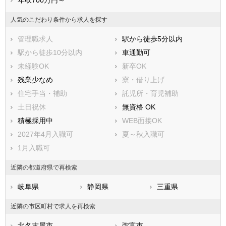
年収700万円～
みよし市
あま市
長久手市
愛知郡東郷町
人気のこだわり条件から求人を探す
西春日井郡豊山町
丹羽郡大口町
管理職求人
駅から徒歩5分以内
丹羽郡扶桑町
海部郡大治町
駅から徒歩10分以内
車通勤可
海部郡蟹江町
海部郡飛島村
未経験OK
新卒OK
知多郡阿久比町
知多郡東浦町
残業少なめ
寮・借り上げ
知多郡南知多町
知多郡美浜町
住宅手当・補助
託児所・育児補助
知多郡武豊町
額田郡幸田町
土日祝休
無資格 OK
北設楽郡設楽町
北設楽郡東栄町
積極採用中
WEB面接OK
北設楽郡豊根村
2027年4月入職可
夏～秋入職可
1月入職可
近隣の都道府県で再検索
岐阜県
静岡県
三重県
近隣の市区町村で求人を再検索
北名古屋市
弥富市