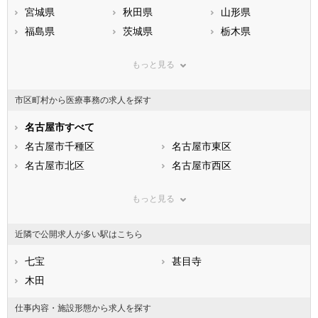
宮城県
秋田県
山形県
福島県
茨城県
栃木県
群馬県
埼玉県
千葉県
もっと見る
東京都
神奈川県
新潟県
山梨県
長野県
富山県
市区町村から医療事務の求人を探す
石川県
福井県
岐阜県
静岡県
名古屋市すべて
愛知県
三重県
滋賀県
名古屋市千種区
京都府
名古屋市東区
大阪府
兵庫県
名古屋市北区
奈良県
名古屋市西区
和歌山県
鳥取県
名古屋市中村区
島根県
名古屋市中区
岡山県
もっと見る
広島県
名古屋市昭和区
山口県
名古屋市瑞穂区
徳島県
香川県
名古屋市熱田区
愛媛県
名古屋市中川区
高知県
近隣で公開求人が多い駅はこちら
福岡県
名古屋市港区
佐賀県
名古屋市南区
長崎県
熊本県
名古屋市守山区
七宝
大分県
名古屋市緑区
甚目寺
宮崎県
鹿児島県
名古屋市名東区
木田
沖縄県
名古屋市天白区
市部
仕事内容・施設形態から求人を探す