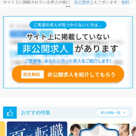
サイト上に掲載されている求人の他に、
非公開求人
もございます。
無料
転職支援サービス
にお申し込みいただくと、全求人からご希望条件に合
う求人を提案させていただきます。
あま市の医療事務求人では以下のような条件が人気です。
・
積極採用中
・
残業少なめ
・
無資格OK
・
正社員(正職員)
・
クリ
ニック
他の条件でも人気の求人がございますので、「こだわり条件」から検索
いただくか、お気軽にお問い合わせください。
全国の医療事務求人
から検索いただくことも可能です。
無料転職支援サービス
にお申し込みいただくと、ご希望条件をヒアリン
グした上で求人をご提案いたします。
ご希望条件がまだ定まっていない方は
人気の希望条件をピックアップし
た求人特集
をぜひご活用ください。
転職支援の他、情報収集や募集状況の確認も、お気軽にご相談くださ
い。
おすすめ特集
求人特集一覧