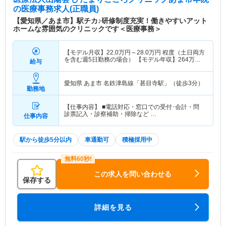
の医療事務求人(正職員)
【愛知県／あま市】駅チカ♪研修制度充実！働きやすいアット
ホームな雰囲気のクリニックです＜医療事務＞
【モデル月収】
22.0
万円～
28.0
万円
程度（土日両方
を含む週5日勤務の場合） 【モデル年収】
264
万円
給与
～
400
万円
程度（賞与込・土日両方を含む週5日勤
務の場合）
愛知県 あま市
名鉄津島線「甚目寺駅」（徒歩3分）
勤務地
【仕事内容】 ■電話対応・窓口での受付･会計・問
診票記入・診察補助・掃除など …
仕事内容
駅から徒歩5分以内
車通勤可
積極採用中
この求人を問い合わせる
保存する
詳細を見る