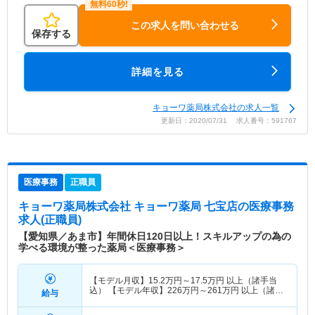
この求人を問い合わせる
保存する
詳細を見る
キョーワ薬局株式会社の求人一覧
更新日：2020/07/31 求人番号：591767
医療事務
正職員
キョーワ薬局株式会社 キョーワ薬局 七宝店
の医療事務
求人(正職員)
【愛知県／あま市】年間休日120日以上！スキルアップの為の
学べる環境が整った薬局＜医療事務＞
【モデル月収】
15.2
万円～
17.5
万円
以上（諸手当
込） 【モデル年収】
226
万円～
261
万円
以上（諸手
給与
当込）