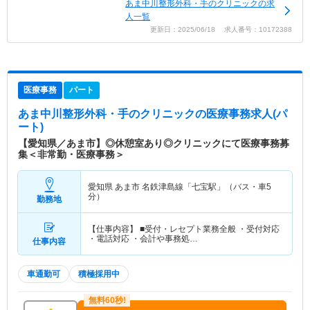
あま中川整形外科・手のクリニックの求
人一覧
更新日：2025/06/18 求人番号：10172388
医療事務
パート
あま中川整形外科・手のクリニック
の医療事務求人(パ
ート)
【愛知県／あま市】◎休憩室あり◎クリニックにて医療事務募
集＜非常勤・医療事務＞
愛知県 あま市
名鉄津島線「七宝駅」（バス・車5
分）
勤務地
【仕事内容】 ■受付・レセプト業務全般 ・受付対応
・電話対応 ・会計や事務処…
仕事内容
車通勤可
積極採用中