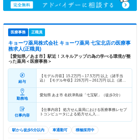
医療事務
正職員
キョーワ薬局株式会社 キョーワ薬局 七宝北店
の医療事
務求人(正職員)
【愛知県／あま市】駅近！スキルアップの為の学べる環境が整
った薬局＜医療事務＞
【モデル月収】
15.2
万円～
17.5
万円
以上（諸手当
込） 【モデル年収】
226
万円～
261
万円
以上（諸手
給与
当込）
愛知県 あま市
名鉄津島線「七宝駅」（徒歩3分）
勤務地
【仕事内容】 処方せん薬局における医療事務レセプ
トコンピュータによる処方せん入…
仕事内容
駅から徒歩5分以内
車通勤可
積極採用中