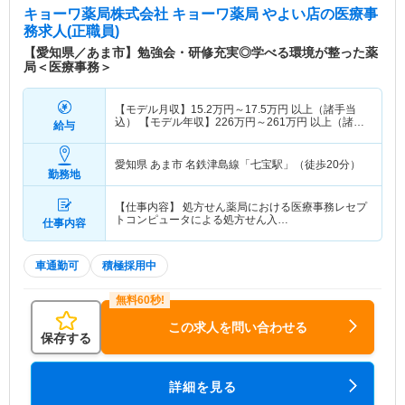
キョーワ薬局株式会社 キョーワ薬局 やよい店
の医療事
務求人(正職員)
【愛知県／あま市】勉強会・研修充実◎学べる環境が整った薬
局＜医療事務＞
【モデル月収】
15.2
万円～
17.5
万円
以上（諸手当
込） 【モデル年収】
226
万円～
261
万円
以上（諸手
給与
当込）
愛知県 あま市
名鉄津島線「七宝駅」（徒歩20分）
勤務地
【仕事内容】 処方せん薬局における医療事務レセプ
トコンピュータによる処方せん入…
仕事内容
車通勤可
積極採用中
この求人を問い合わせる
保存する
詳細を見る