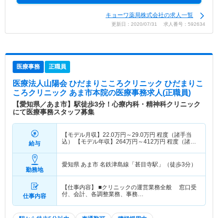
キョーワ薬局株式会社の求人一覧
更新日：2020/07/31 求人番号：592634
医療事務
正職員
医療法人山陽会 ひだまりこころクリニック ひだまりこ
ころクリニック あま市本院
の医療事務求人(正職員)
【愛知県／あま市】駅徒歩3分！心療内科・精神科クリニック
にて医療事務スタッフ募集
【モデル月収】
22.0
万円～
29.0
万円
程度（諸手当
込） 【モデル年収】
264
万円～
412
万円
程度（諸手
給与
当込）
愛知県 あま市
名鉄津島線「甚目寺駅」（徒歩3分）
勤務地
【仕事内容】 ■クリニックの運営業務全般 窓口受
付、会計、各調整業務、事務…
仕事内容