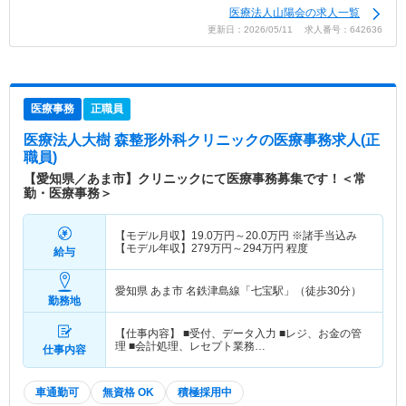
医療法人山陽会の求人一覧
更新日：2026/05/11 求人番号：642636
医療事務
正職員
医療法人大樹 森整形外科クリニック
の医療事務求人(正
職員)
【愛知県／あま市】クリニックにて医療事務募集です！＜常
勤・医療事務＞
【モデル月収】
19.0
万円～
20.0
万円
※諸手当込み
【モデル年収】
279
万円～
294
万円
程度
給与
愛知県 あま市
名鉄津島線「七宝駅」（徒歩30分）
勤務地
【仕事内容】 ■受付、データ入力 ■レジ、お金の管
理 ■会計処理、レセプト業務…
仕事内容
車通勤可
無資格 OK
積極採用中