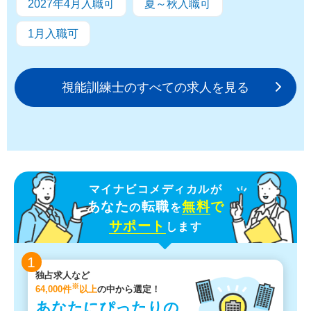
2027年4月入職可
夏～秋入職可
1月入職可
視能訓練士のすべての求人を見る
マイナビコメディカルが
あなた
転職
無料
で
の
を
サポート
します
1
独占求人など
※
64,000件
以上
の中から選定！
あなたにぴったりの