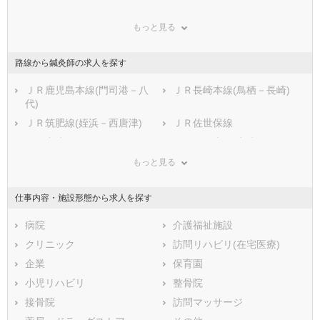
鳥取県
鹿島市
島根県
小城市
岡山県
もっと見る
広島県
嬉野市
山口県
神埼市
徳島県
香川県
神埼郡吉野ヶ里町
愛媛県
三養基郡基山町
高知県
路線から鍼灸師の求人を探す
福岡県
三養基郡上峰町
佐賀県
三養基郡みやき町
長崎県
熊本県
東松浦郡玄海町
ＪＲ鹿児島本線(門司港－八
大分県
西松浦郡有田町
ＪＲ長崎本線(鳥栖－長崎)
宮崎県
代)
鹿児島県
杵島郡大町町
沖縄県
杵島郡江北町
ＪＲ筑肥線(姪浜－西唐津)
ＪＲ佐世保線
杵島郡白石町
藤津郡太良町
ＪＲ唐津線
ＪＲ筑肥本線(唐津－伊万里)
甘木鉄道
松浦鉄道西九州線
もっと見る
仕事内容・施設形態から求人を探す
病院
介護福祉施設
クリニック
訪問リハビリ(在宅医療)
企業
保育園
小児リハビリ
整骨院
接骨院
訪問マッサージ