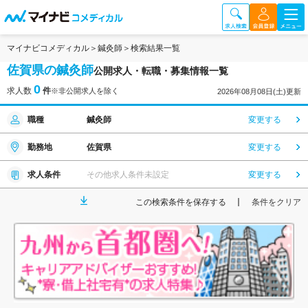
マイナビコメディカル
鍼灸師
検索結果一覧
佐賀県の鍼灸師
公開求人・転職・募集情報一覧
0
求人数
件
※非公開求人を除く
2026年08月08日(土)更新
職種
鍼灸師
変更する
勤務地
佐賀県
変更する
求人条件
その他求人条件未設定
変更する
この検索条件を保存する
条件をクリア