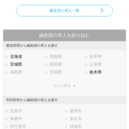
最近見た求人一覧
鍼灸師の求人を絞り込む
都道府県から鍼灸師の求人を探す
北海道
青森県
岩手県
宮城県
秋田県
山形県
福島県
茨城県
栃木県
群馬県
埼玉県
千葉県
もっと見る
東京都
神奈川県
新潟県
山梨県
長野県
富山県
市区町村から鍼灸師の求人を探す
石川県
福井県
岐阜県
静岡県
佐賀市
愛知県
唐津市
三重県
滋賀県
鳥栖市
京都府
多久市
大阪府
兵庫県
伊万里市
奈良県
武雄市
和歌山県