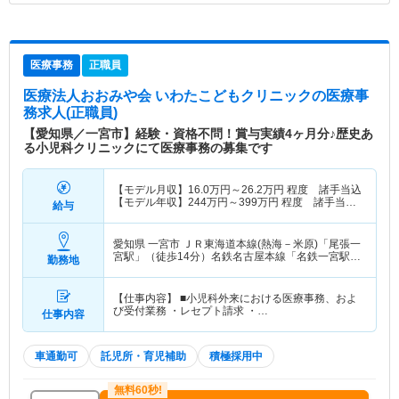
医療事務
正職員
医療法人おおみや会 いわたこどもクリニック
の医療事
務求人(正職員)
【愛知県／一宮市】経験・資格不問！賞与実績4ヶ月分♪歴史あ
る小児科クリニックにて医療事務の募集です
【モデル月収】
16.0
万円～
26.2
万円
程度 諸手当込
【モデル年収】
244
万円～
399
万円
程度 諸手当・
給与
賞与込
愛知県 一宮市
ＪＲ東海道本線(熱海－米原)「尾張一
宮駅」（徒歩14分）名鉄名古屋本線「名鉄一宮駅」
勤務地
（徒歩14分） 他
【仕事内容】 ■小児科外来における医療事務、およ
び受付業務 ・レセプト請求 ・…
仕事内容
車通勤可
託児所・育児補助
積極採用中