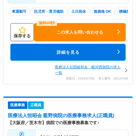
車通勤可
託児所・育児補助
土日祝休
無資格 OK
積極採用
この求人を問い合わせる
保存する
詳細を見る
医療法人社団綾和会 駿河西病院の求人
一覧
更新日：2026/07/09 求人番号：10125706
医療事務
正職員
医療法人恒昭会 藍野病院
の医療事務求人(正職員)
【大阪府／茨木市】病院での医療事務募集です♪