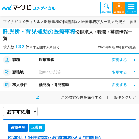
マイナビコメディカル
医療事務の転職情報
医療事務求人一覧
託児所・育児
託児所・育児補助の医療事務
公開求人・転職・募集情報一
覧
132
求人数
件
※非公開求人を除く
2026年08月06日(木)更新
職種
医療事務
変更する
勤務地
勤務地未設定
変更する
求人条件
託児所・育児補助
変更する
この検索条件を保存する
条件をクリア
医療事務
正職員
医療法人秋田病院
の医療事務求人(正職員)