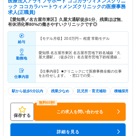
医療法人アライフサポート ココカラウィメンズクリニ
ック ココカラハートウィメンズクリニック
の医療事務
求人(正職員)
【愛知県／名古屋市東区】久屋大通駅徒歩1分、残業ほぼ無、
有休消化率80%の働きやすいクリニックです◎
【モデル月収】
20.0
万円～
程度 常勤モデル
給与
愛知県 名古屋市東区
名古屋市営地下鉄名城線「久
屋大通駅」（徒歩2分）名古屋市営地下鉄桜通線
勤務地
「久屋大通駅」（徒歩2分）
【仕事内容】 ■クリニックにて医療事務全般の仕事
をお任せします。 ・窓口での受…
仕事内容
駅から徒歩5分以内
残業少なめ
託児所・育児補助
積極採用中
この求人を問い合わせる
保存する
詳細を見る