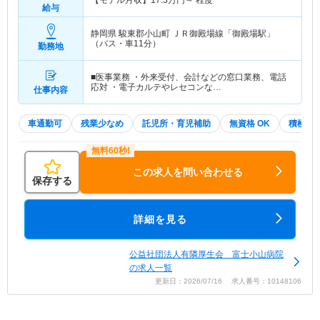
【モデル月収】
17.3
万円～
程度
給与
静岡県 駿東郡小山町
ＪＲ御殿場線「御殿場駅」
（バス・車11分）
勤務地
■医事業務 ・外来受付、会計などの窓口業務、電話
応対 ・電子カルテやレセコンな…
仕事内容
車通勤可
残業少なめ
託児所・育児補助
無資格 OK
積極採
この求人を問い合わせる
保存する
詳細を見る
公益社団法人有隣厚生会 富士小山病院
の求人一覧
更新日：2026/07/16 求人番号：10148106