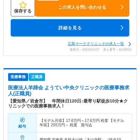
この求人を問い合わせる
保存する
詳細を見る
広島マーククリニックの求人一覧
更新日：2025/01/07 求人番号：9128501
医療事務
正職員
医療法人羊蹄会 ようてい中央クリニック
の医療事務求
人(正職員)
【愛知県／岩倉市】 年間休日120日♪最寄り駅徒歩10分★ク
リニックでの医療事務求人！
【モデル月収】
17.6
万円～
17.6
万円
程度 【モデル
年収】
255
万円～
程度 賞与込
給与
愛知県 岩倉市
名鉄犬山線「大山寺駅」（徒歩10