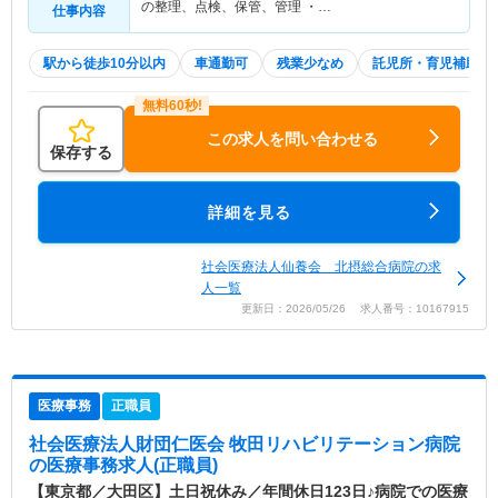
の整理、点検、保管、管理 ・…
仕事内容
駅から徒歩10分以内
車通勤可
残業少なめ
託児所・育児補助
この求人を問い合わせる
保存する
詳細を見る
社会医療法人仙養会 北摂総合病院の求
人一覧
更新日：2026/05/26 求人番号：10167915
医療事務
正職員
社会医療法人財団仁医会 牧田リハビリテーション病院
の医療事務求人(正職員)
【東京都／大田区】土日祝休み／年間休日123日♪病院での医療