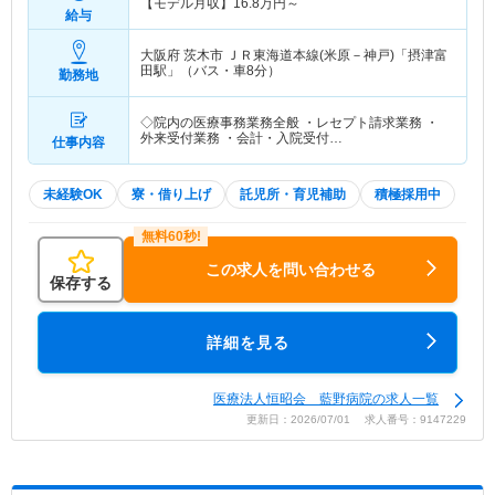
【モデル月収】
16.8
万円～
給与
大阪府 茨木市
ＪＲ東海道本線(米原－神戸)「摂津富
田駅」（バス・車8分）
勤務地
◇院内の医療事務業務全般 ・レセプト請求業務 ・
外来受付業務 ・会計・入院受付…
仕事内容
未経験OK
寮・借り上げ
託児所・育児補助
積極採用中
この求人を問い合わせる
保存する
詳細を見る
医療法人恒昭会 藍野病院の求人一覧
更新日：2026/07/01 求人番号：9147229