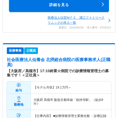
詳細を見る
医療法人社団ＭＦＣ 溝口ファミリーク
リニックの求人一覧
更新日：2026/06/29 求人番号：9763312
医療事務
正職員
社会医療法人仙養会 北摂総合病院
の医療事務求人(正職
員)
【大阪府／高槻市】17:10終業☆病院での診療情報管理士の募
集です！＜正社員＞
【モデル月収】
19.1
万円～
給与
大阪府 高槻市
阪急京都本線「総持寺駅」（徒歩8
分）
勤務地
【仕事内容】 ■診療情報管理士業務全般 ・診療記録