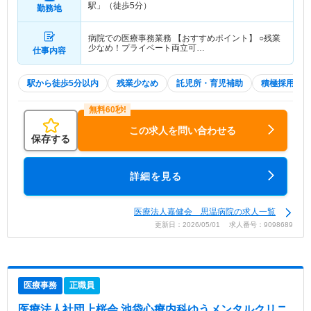
駅」（徒歩5分）
勤務地
病院での医療事務業務 【おすすめポイント】 ○残業
少なめ！プライベート両立可…
仕事内容
駅から徒歩5分以内
残業少なめ
託児所・育児補助
積極採用中
この求人を問い合わせる
保存する
詳細を見る
医療法人嘉健会 思温病院の求人一覧
更新日：2026/05/01 求人番号：9098689
医療事務
正職員
医療法人社団上桜会 池袋心療内科ゆうメンタルクリニ