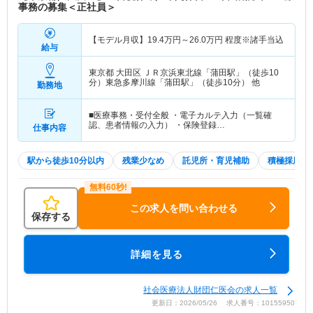
事務の募集＜正社員＞
【モデル月収】
19.4
万円～
26.0
万円
程度※諸手当込
給与
東京都 大田区
ＪＲ京浜東北線「蒲田駅」（徒歩10
分）東急多摩川線「蒲田駅」（徒歩10分） 他
勤務地
■医療事務・受付全般 ・電子カルテ入力（一覧確
認、患者情報の入力） ・保険登録…
仕事内容
駅から徒歩10分以内
残業少なめ
託児所・育児補助
積極採用中
この求人を問い合わせる
保存する
詳細を見る
社会医療法人財団仁医会の求人一覧
更新日：2026/05/26 求人番号：10155950