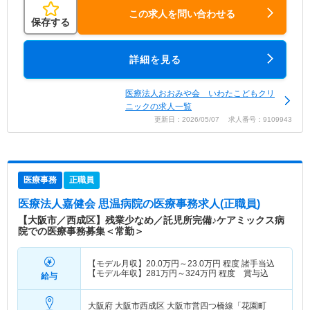
この求人を問い合わせる
保存する
詳細を見る
医療法人おおみや会 いわたこどもクリ
ニックの求人一覧
更新日：2026/05/07 求人番号：9109943
医療事務
正職員
医療法人嘉健会 思温病院
の医療事務求人(正職員)
【大阪市／西成区】残業少なめ／託児所完備♪ケアミックス病
院での医療事務募集＜常勤＞
【モデル月収】
20.0
万円～
23.0
万円
程度 諸手当込
【モデル年収】
281
万円～
324
万円
程度 賞与込
給与
大阪府 大阪市西成区
大阪市営四つ橋線「花園町