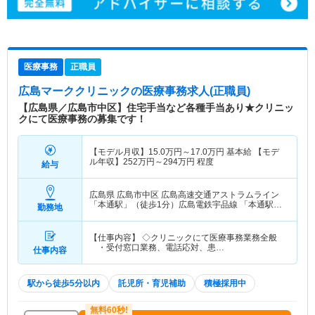
医療事務
正職員
広島マーククリニック
の医療事務求人(正職員)
【広島県／広島市中区】住宅手当など各種手当あり★クリニッ
クにて医療事務の募集です！
【モデル月収】
15.0
万円～
17.0
万円
基本給 【モデ
ル年収】
252
万円～
294
万円
程度
給与
広島県 広島市中区
広島高速交通アストラムライン
「本通駅」（徒歩1分）広島電鉄宇品線 「本通駅」
勤務地
（徒歩1分） 他
【仕事内容】 ◇クリニックにて医療事務業務全般
・受付窓口業務、電話応対、患…
仕事内容
駅から徒歩5分以内
託児所・育児補助
積極採用中