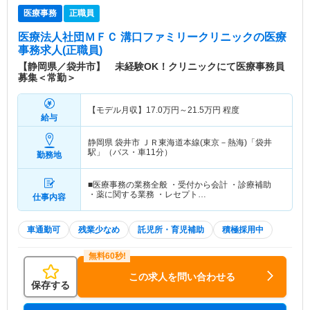
医療事務
正職員
医療法人社団ＭＦＣ 溝口ファミリークリニック
の医療
事務求人(正職員)
【静岡県／袋井市】 未経験OK！クリニックにて医療事務員
募集＜常勤＞
【モデル月収】
17.0
万円～
21.5
万円
程度
給与
静岡県 袋井市
ＪＲ東海道本線(東京－熱海)「袋井
駅」（バス・車11分）
勤務地
■医療事務の業務全般 ・受付から会計 ・診療補助
・薬に関する業務 ・レセプト…
仕事内容
車通勤可
残業少なめ
託児所・育児補助
積極採用中
この求人を問い合わせる
保存する