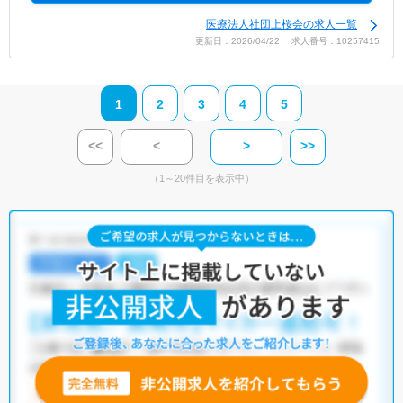
医療法人社団上桜会の求人一覧
更新日：2026/04/22 求人番号：10257415
1
2
3
4
5
<<
<
>
>>
（1～20件目を表示中）