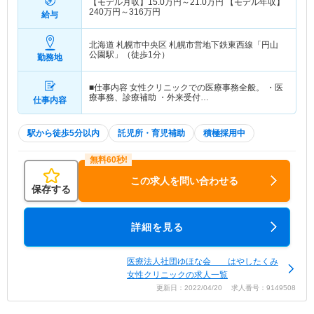
【モデル月収】
15.0
万円～
21.0
万円
【モデル年収】
240
万円～
316
万円
給与
北海道 札幌市中央区
札幌市営地下鉄東西線「円山
公園駅」（徒歩1分）
勤務地
■仕事内容 女性クリニックでの医療事務全般。 ・医
療事務、診療補助 ・外来受付…
仕事内容
駅から徒歩5分以内
託児所・育児補助
積極採用中
この求人を問い合わせる
保存する
詳細を見る
医療法人社団ゆほな会 はやしたくみ
女性クリニックの求人一覧
更新日：2022/04/20 求人番号：9149508