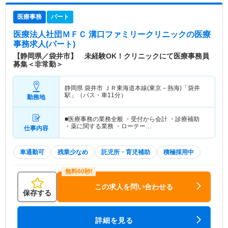
医療事務
パート
医療法人社団ＭＦＣ 溝口ファミリークリニック
の医療
事務求人(パート)
【静岡県／袋井市】 未経験OK！クリニックにて医療事務員
募集＜非常勤＞
静岡県 袋井市
ＪＲ東海道本線(東京－熱海)「袋井
駅」（バス・車11分）
勤務地
■医療事務の業務全般 ・受付から会計 ・診療補助
・薬に関する業務 ・ローテー…
仕事内容
車通勤可
残業少なめ
託児所・育児補助
積極採用中
この求人を問い合わせる
保存する
詳細を見る