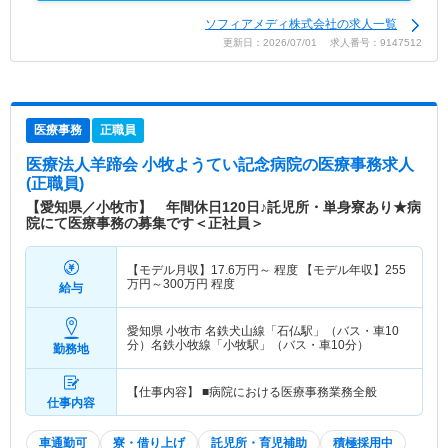
ソフィアメディ株式会社の求人一覧
更新日：2026/07/01 求人番号：9147512
医療事務
正職員
医療法人羊蹄会 小牧ようてい記念病院
の医療事務求人
(正職員)
【愛知県／小牧市】 年間休日120日♪託児所・単身寮あり★病
院にて医療事務の募集です＜正社員＞
【モデル月収】
17.6
万円～
程度 【モデル年収】
255
万円～
300
万円
程度
給与
愛知県 小牧市
名鉄犬山線「石仏駅」（バス・車10
分）名鉄小牧線「小牧駅」（バス・車10分）
勤務地
【仕事内容】 ■病院における医療事務業務全般
仕事内容
車通勤可
寮・借り上げ
託児所・育児補助
積極採用中