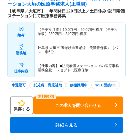
ーション大垣
の医療事務求人(正職員)
【岐阜県／大垣市】 年間休日120日以上／土日休み♪訪問看護
ステーションにて医療事務募集！
【モデル月収】
19.0
万円～
20.0
万円
程度 【モデル
年収】
230
万円～
240
万円
程度
給与
岐阜県 大垣市
養老鉄道養老線「美濃青柳駅」（バ
ス・車6分）
勤務地
【仕事内容】 ■訪問看護ステーションでの医療事務
業務全般 ・レセプト（医療保険…
仕事内容
車通勤可
託児所・育児補助
積極採用中
WEB面接OK
この求人を問い合わせる
保存する
詳細を見る