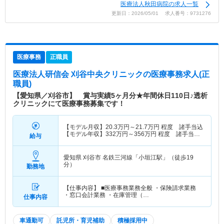
医療法人秋田病院の求人一覧
更新日：2026/05/01 求人番号：9731276
医療事務
正職員
医療法人研信会 刈谷中央クリニック
の医療事務求人(正
職員)
【愛知県／刈谷市】 賞与実績5ヶ月分★年間休日110日♪透析
クリニックにて医療事務募集です！
【モデル月収】
20.3
万円～
21.7
万円
程度 諸手当込
【モデル年収】
332
万円～
356
万円
程度 諸手当・
給与
賞与込
愛知県 刈谷市
名鉄三河線「小垣江駅」（徒歩19
分）
勤務地
【仕事内容】 ■医療事務業務全般 ・保険請求業務
・窓口会計業務 ・在庫管理（…
仕事内容
車通勤可
託児所・育児補助
積極採用中