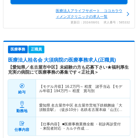
医療法人アライフサポート ココカラウ
ィメンズクリニックの求人一覧
更新日：2024/08/01 求人番号：585332
医療事務
正職員
医療法人桂名会 大須病院
の医療事務求人(正職員)
【愛知県／名古屋市中区】未経験の方も応募下さい★福利厚生
充実の病院にて医療事務の募集です＜正社員＞
【モデル月収】
16.2
万円～
程度 諸手当込 【モデ
ル年収】
194
万円～
程度 賞与別
給与
愛知県 名古屋市中区
名古屋市営地下鉄鶴舞線「大
須観音駅」（徒歩10分）名鉄名古屋本線「山王(愛
勤務地
知)駅」（徒歩10分）
【仕事内容】 ■医療事務業務全般 ・初診再診受付
・来院者対応 ・カルテ作成 …
仕事内容