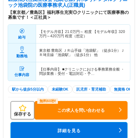
ック池袋院
の医療事務求人(正職員)
【東京都／豊島区】福利厚生充実◎クリニックにて医療事務の
募集です！＜正社員＞
【モデル月収】
21.0
万円～
程度 【モデル年収】
320
万円～
420
万円
程度（想定）
給与
東京都 豊島区
ＪＲ山手線「池袋駅」（徒歩1分）Ｊ
Ｒ埼京線「池袋駅」（徒歩1分） 他
勤務地
【仕事内容】 ■クリニックにおける事務業務全般 ・
問診業務：受付・電話対応・予…
仕事内容
駅から徒歩5分以内
未経験OK
託児所・育児補助
無資格 OK
この求人を問い合わせる
保存する
詳細を見る