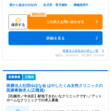
駅から徒歩10分以内
託児所・育児補助
積極採用中
この求人を問い合わせる
保存する
詳細を見る
医療法人桂名会の求人一覧
更新日：2023/03/15 求人番号：9132746
医療事務
正職員
医療法人社団ゆほな会 はやしたくみ女性クリニック
の
医療事務求人(正職員)
【札幌市／中央区】駅地下きれいなクリニックです♪／アット
ホームなクリニックでの求人募集