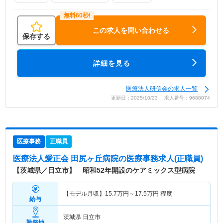
この求人を問い合わせる
保存する
詳細を見る
医療法人研信会の求人一覧
更新日：2025/10/23 求人番号：9688074
医療事務
正職員
医療法人愛正会 田尻ヶ丘病院
の医療事務求人(正職員)
【茨城県／日立市】 昭和52年開設のケアミックス型病院
【モデル月収】
15.7
万円～
17.5
万円
程度
給与
茨城県 日立市
勤務地