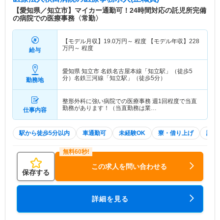
【愛知県／知立市】マイカー通勤可！24時間対応の託児所完備
の病院での医療事務〈常勤〉
【モデル月収】
19.0
万円～
程度 【モデル年収】
228
万円～
程度
給与
愛知県 知立市
名鉄名古屋本線「知立駅」（徒歩5
分）名鉄三河線「知立駅」（徒歩5分）
勤務地
整形外科に強い病院での医療事務 週1回程度で当直
勤務があります！（当直勤務は業…
仕事内容
駅から徒歩5分以内
車通勤可
未経験OK
寮・借り上げ
託児
この求人を問い合わせる
保存する
詳細を見る