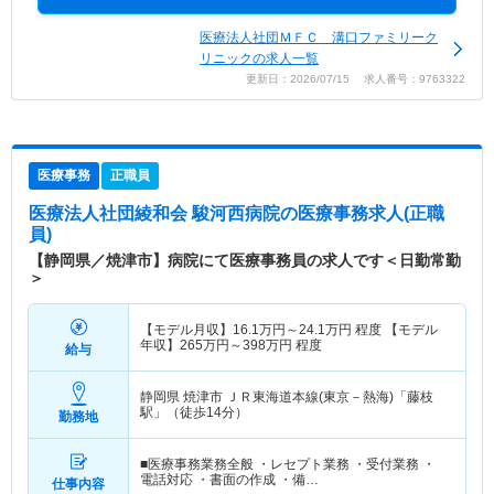
医療法人社団ＭＦＣ 溝口ファミリーク
リニックの求人一覧
更新日：2026/07/15 求人番号：9763322
医療事務
正職員
医療法人社団綾和会 駿河西病院
の医療事務求人(正職
員)
【静岡県／焼津市】病院にて医療事務員の求人です＜日勤常勤
＞
【モデル月収】
16.1
万円～
24.1
万円
程度 【モデル
年収】
265
万円～
398
万円
程度
給与
静岡県 焼津市
ＪＲ東海道本線(東京－熱海)「藤枝
駅」（徒歩14分）
勤務地
■医療事務業務全般 ・レセプト業務 ・受付業務 ・
電話対応 ・書面の作成 ・備…
仕事内容