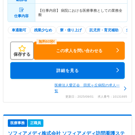
【仕事内容】 病院における医療事務としての業務全
般
仕事内容
車通勤可
残業少なめ
寮・借り上げ
託児所・育児補助
無資格
この求人を問い合わせる
保存する
詳細を見る
医療法人愛正会 田尻ヶ丘病院の求人一
覧
更新日：2025/09/01 求人番号：10131695
医療事務
正職員
ソフィアメディ株式会社 ソフィアメディ訪問看護ステ