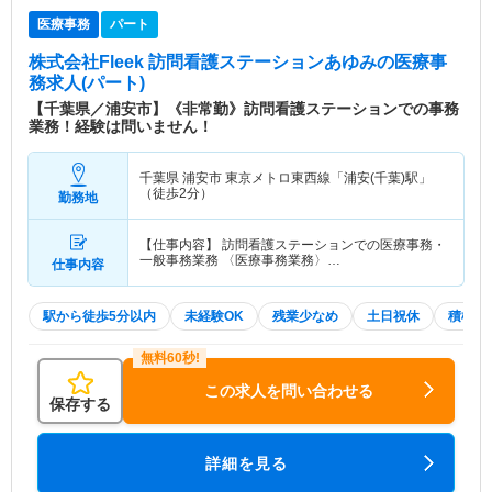
医療事務
パート
株式会社Fleek 訪問看護ステーションあゆみ
の医療事
務求人(パート)
【千葉県／浦安市】《非常勤》訪問看護ステーションでの事務
業務！経験は問いません！
千葉県 浦安市
東京メトロ東西線「浦安(千葉)駅」
（徒歩2分）
勤務地
【仕事内容】 訪問看護ステーションでの医療事務・
一般事務業務 〈医療事務業務〉…
仕事内容
駅から徒歩5分以内
未経験OK
残業少なめ
土日祝休
積極採
この求人を問い合わせる
保存する
詳細を見る