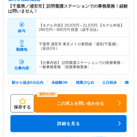
【千葉県／浦安市】訪問看護ステーションでの事務業務！経験
は問いません！
【モデル月収】
20.0
万円～
21.0
万円
【モデル年収】
280
万円～
300
万円
程度（諸手当込）
給与
千葉県 浦安市
東京メトロ東西線「浦安(千葉)駅」
（徒歩2分）
勤務地
【仕事内容】 訪問看護ステーションでの医療事務・
一般事務業務 〈医療事務業務〉…
仕事内容
駅から徒歩5分以内
未経験OK
残業少なめ
土日祝休
積極採
この求人を問い合わせる
保存する
詳細を見る