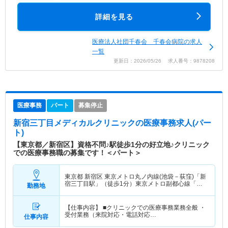
詳細を見る
医療法人社団千春会 千春会病院の求人
一覧
更新日：2026/05/26 求人番号：9878208
医療事務
パート
募集停止
新宿三丁目メディカルクリニック
の医療事務求人(パー
ト)
【東京都／新宿区】資格不問♪駅徒歩1分の好立地♪クリニック
での医療事務職の募集です！＜パート＞
東京都 新宿区
東京メトロ丸ノ内線(池袋－荻窪)「新
宿三丁目駅」（徒歩1分）東京メトロ副都心線「新
勤務地
宿三丁目駅」（徒歩1分） 他
【仕事内容】 ■クリニックでの医療事務業務全般 ・
受付業務（来院対応・電話対応…
仕事内容