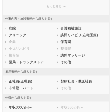
群馬県
埼玉県
千葉県
もっと見る
東京都
神奈川県
新潟県
山梨県
長野県
富山県
仕事内容・施設形態から求人を探す
石川県
福井県
岐阜県
静岡県
病院
愛知県
介護福祉施設
三重県
滋賀県
クリニック
京都府
訪問リハビリ(在宅医療)
大阪府
兵庫県
企業
奈良県
保育園
和歌山県
鳥取県
小児リハビリ
島根県
整骨院
岡山県
広島県
接骨院
山口県
訪問マッサージ
徳島県
香川県
薬局・ドラッグストア
愛媛県
その他
高知県
福岡県
佐賀県
長崎県
雇用形態から求人を探す
熊本県
大分県
宮崎県
正社員(正職員)
契約社員・嘱託社員
鹿児島県
沖縄県
非常勤・パート
その他
年収から求人を探す
年収300万円～
年収350万円～