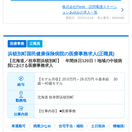
株式会社Fleek 訪問看護ステーシ
ョンあゆみの求人一覧
更新日：2025/12/19 求人番号：9838488
医療事務
正職員
浜頓別町国民健康保険病院
の医療事務求人(正職員)
【北海道／枝幸郡浜頓別町】 年間休日120日！地域の中核病
院における医療事務求人
【モデル月収】
20.0
万円～
26.0
万円
※基本給 30
歳～40歳モデル
給与
北海道 枝幸郡浜頓別町
勤務地
【仕事内容】 ■医療事務
仕事内容
車通勤可
残業少なめ
住宅手当・補助
土日祝休
積極採用中