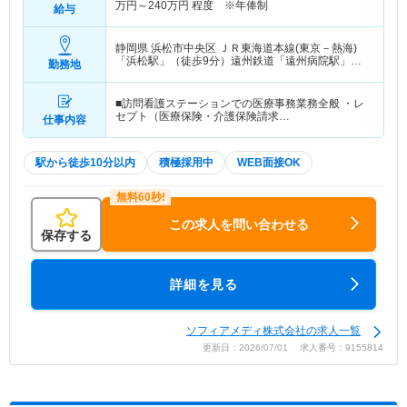
万円～
240
万円
程度 ※年俸制
給与
静岡県 浜松市中央区
ＪＲ東海道本線(東京－熱海)
「浜松駅」（徒歩9分）遠州鉄道「遠州病院駅」
勤務地
（徒歩6分）
■訪問看護ステーションでの医療事務業務全般 ・レ
セプト（医療保険・介護保険請求…
仕事内容
駅から徒歩10分以内
積極採用中
WEB面接OK
この求人を問い合わせる
保存する
詳細を見る
ソフィアメディ株式会社の求人一覧
更新日：2026/07/01 求人番号：9155814