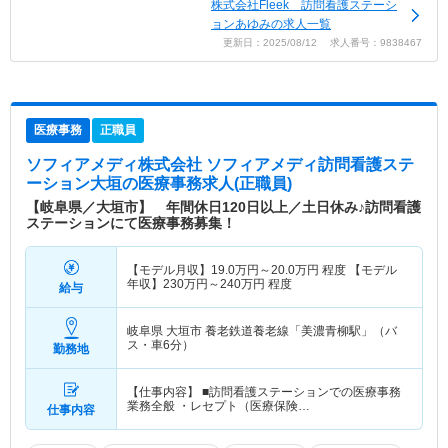
株式会社Fleek 訪問看護ステーシ
ョンあゆみの求人一覧
更新日：2025/08/12 求人番号：9838467
医療事務
正職員
ソフィアメディ株式会社 ソフィアメディ訪問看護ステ
ーション大垣
の医療事務求人(正職員)
【岐阜県／大垣市】 年間休日120日以上／土日休み♪訪問看護
ステーションにて医療事務募集！
【モデル月収】
19.0
万円～
20.0
万円
程度 【モデル
年収】
230
万円～
240
万円
程度
給与
岐阜県 大垣市
養老鉄道養老線「美濃青柳駅」（バ
ス・車6分）
勤務地
【仕事内容】 ■訪問看護ステーションでの医療事務
業務全般 ・レセプト（医療保険…
仕事内容