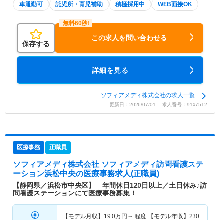
車通勤可
託児所・育児補助
積極採用中
WEB面接OK
この求人を問い合わせる
保存する
詳細を見る
ソフィアメディ株式会社の求人一覧
更新日：2026/07/01 求人番号：9147512
医療事務
正職員
ソフィアメディ株式会社 ソフィアメディ訪問看護ステ
ーション浜松中央
の医療事務求人(正職員)
【静岡県／浜松市中央区】 年間休日120日以上／土日休み♪訪
問看護ステーションにて医療事務募集！
【モデル月収】
19.0
万円～
程度 【モデル年収】
230