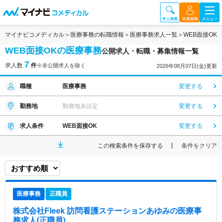
マイナビコメディカル
医療事務の転職情報
医療事務求人一覧
WEB面接OK
WEB面接OKの医療事務
公開求人・転職・募集情報一覧
7
求人数
件
※非公開求人を除く
2026年08月07日(金)更新
職種
医療事務
変更する
勤務地
勤務地未設定
変更する
求人条件
WEB面接OK
変更する
この検索条件を保存する
条件をクリア
医療事務
正職員
株式会社Fleek 訪問看護ステーションあゆみ
の医療事
務求人(正職員)