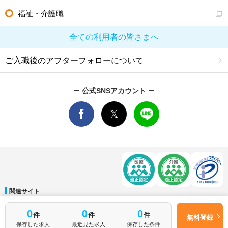
福祉・介護職
全ての利用者の皆さまへ
ご入職後のアフターフォローについて
公式SNSアカウント
関連サイト
マイナビDOCTOR
│
マイナビ看護師
│
マイナビ薬剤師
│
マイナビ保育士
0
0
0
件
件
件
運営会社
無料登録
保存した求人
最近見た求人
保存した条件
会社概要
│
ご利用規約
│
個人情報保護方針
│
サイトマップ
│
お問い合わせ