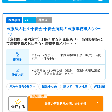
医療事務
パート
募集停止
医療法人社団千春会 千春会病院
の医療事務求人(パー
ト)
【京都府／長岡京市】利用可能な託児所あり♪ 急性期病院に
て医療事務のお仕事☆＜医療事務／パート＞
京都府 長岡京市
ＪＲ東海道本線(米原－神戸)「長岡
京駅」（徒歩3分）
勤務地
■仕事内容 ・病棟における医師、看護師の補助業務
・入院、退院書類準備、カルテ…
仕事内容
駅から徒歩5分以内
残業少なめ
託児所・育児補助
WEB面接OK
最新の募集状況を問い合わせる
保存する