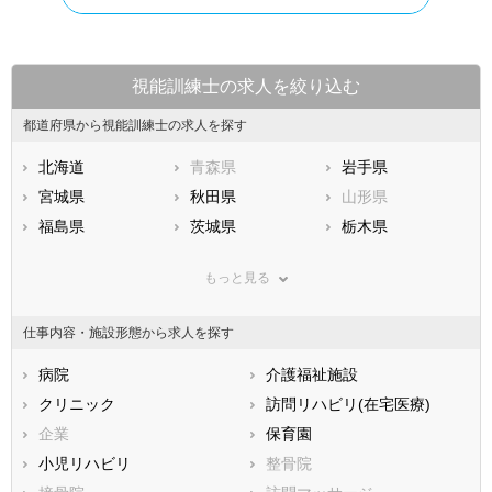
視能訓練士の求人を絞り込む
都道府県から視能訓練士の求人を探す
北海道
青森県
岩手県
宮城県
秋田県
山形県
福島県
茨城県
栃木県
群馬県
埼玉県
千葉県
もっと見る
東京都
神奈川県
新潟県
山梨県
長野県
富山県
仕事内容・施設形態から求人を探す
石川県
福井県
岐阜県
静岡県
病院
愛知県
介護福祉施設
三重県
滋賀県
クリニック
京都府
訪問リハビリ(在宅医療)
大阪府
兵庫県
企業
奈良県
保育園
和歌山県
鳥取県
小児リハビリ
島根県
整骨院
岡山県