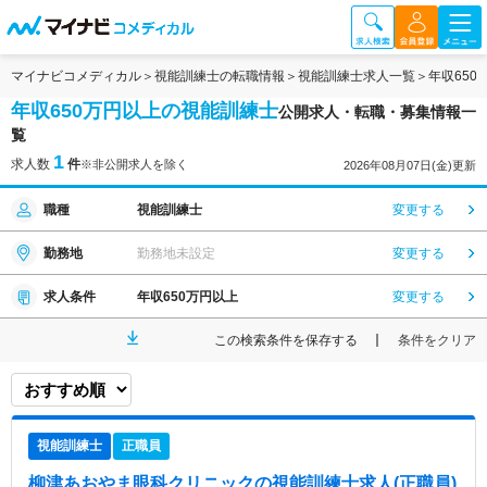
マイナビコメディカル
視能訓練士の転職情報
視能訓練士求人一覧
年収65
年収650万円以上の視能訓練士
公開求人・転職・募集情報一
覧
1
求人数
件
※非公開求人を除く
2026年08月07日(金)更新
職種
視能訓練士
変更する
勤務地
勤務地未設定
変更する
求人条件
年収650万円以上
変更する
この検索条件を保存する
条件をクリア
視能訓練士
正職員
柳津あおやま眼科クリニック
の視能訓練士求人(正職員)