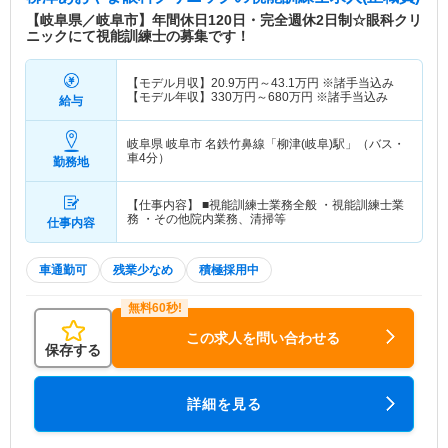
【岐阜県／岐阜市】年間休日120日・完全週休2日制☆眼科クリ
ニックにて視能訓練士の募集です！
【モデル月収】
20.9
万円～
43.1
万円
※諸手当込み
【モデル年収】
330
万円～
680
万円
※諸手当込み
給与
岐阜県 岐阜市
名鉄竹鼻線「柳津(岐阜)駅」（バス・
車4分）
勤務地
【仕事内容】 ■視能訓練士業務全般 ・視能訓練士業
務 ・その他院内業務、清掃等
仕事内容
車通勤可
残業少なめ
積極採用中
この求人を問い合わせる
保存する
詳細を見る