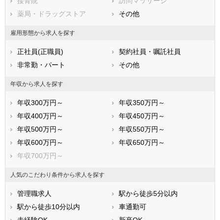
広島県
接骨院
山口県
訪問マッサージ
徳島県
香川県
薬局・ドラッグストア
愛媛県
その他
高知県
福岡県
佐賀県
長崎県
雇用形態から求人を探す
熊本県
大分県
宮崎県
正社員(正職員)
契約社員・嘱託社員
鹿児島県
沖縄県
非常勤・パート
その他
年収から求人を探す
年収300万円～
年収350万円～
年収400万円～
年収450万円～
年収500万円～
年収550万円～
年収600万円～
年収650万円～
年収700万円～
人気のこだわり条件から求人を探す
管理職求人
駅から徒歩5分以内
駅から徒歩10分以内
車通勤可
未経験OK
新卒OK