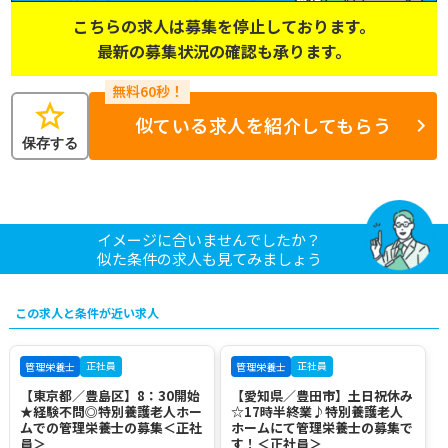
こちらの求人は募集を停止しております。
最新の募集状況の確認も承ります。
star
似ている求人を紹介してもらう
保存する
イメージに合いませんでしたか？
似た条件の求人も見てみましょう
この求人と条件が近い求人
正社員
正社員
管理栄養士
管理栄養士
【東京都／豊島区】8：30開始
【愛知県／豊田市】土日祝休み
★経験不問◎特別養護老人ホー
☆17時半終業♪特別養護老人
ムでの管理栄養士の募集＜正社
ホームにて管理栄養士の募集で
員＞
す！＜正社員＞