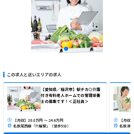
この求人と近いエリアの求人
【愛知県／稲沢市】駅チカ◎介護
付き有料老人ホームでの管理栄養
士の募集です！＜正社員＞
【月収】20.0万円 ～ 24.6万円
【月収】
名鉄尾西線「六輪駅」（徒歩5分）
名鉄津島