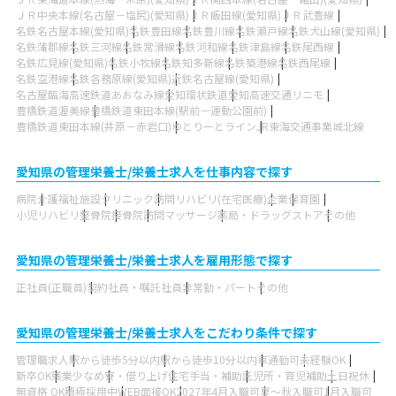
ＪＲ中央本線(名古屋－塩尻)(愛知県)
ＪＲ飯田線(愛知県)
ＪＲ武豊線
名鉄名古屋本線(愛知県)
名鉄豊田線
名鉄豊川線
名鉄瀬戸線
名鉄犬山線(愛知県)
名鉄蒲郡線
名鉄三河線
名鉄常滑線
名鉄河和線
名鉄津島線
名鉄尾西線
名鉄広見線(愛知県)
名鉄小牧線
名鉄知多新線
名鉄築港線
名鉄西尾線
名鉄空港線
名鉄各務原線(愛知県)
近鉄名古屋線(愛知県)
名古屋臨海高速鉄道あおなみ線
愛知環状鉄道
愛知高速交通リニモ
豊橋鉄道渥美線
豊橋鉄道東田本線(駅前－運動公園前)
豊橋鉄道東田本線(井原－赤岩口)
ゆとりーとライン
JR東海交通事業城北線
愛知県の管理栄養士/栄養士求人を仕事内容で探す
病院
介護福祉施設
クリニック
訪問リハビリ(在宅医療)
企業
保育園
小児リハビリ
整骨院
接骨院
訪問マッサージ
薬局・ドラッグストア
その他
愛知県の管理栄養士/栄養士求人を雇用形態で探す
正社員(正職員)
契約社員・嘱託社員
非常勤・パート
その他
愛知県の管理栄養士/栄養士求人をこだわり条件で探す
管理職求人
駅から徒歩5分以内
駅から徒歩10分以内
車通勤可
未経験OK
新卒OK
残業少なめ
寮・借り上げ
住宅手当・補助
託児所・育児補助
土日祝休
無資格 OK
積極採用中
WEB面接OK
2027年4月入職可
夏～秋入職可
1月入職可