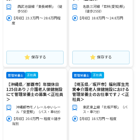
西武池袋線「東長崎駅」（徒
名鉄三河線「若林(愛知)駅」
歩5分）
（徒歩25分）
【月収】23.3万円 ～ 28.6万円程
【月収】18.8万円 ～ 24.8万円
度
保存する
保存する
正社員
正社員
管理栄養士
管理栄養士
【沖縄県／那覇市】年間休日
【埼玉県／坂戸市】福利厚生充
125日あり♪介護老人保健施設
実◆介護老人保健施設における
にて管理栄養士の募集＜正社員
管理栄養士のお仕事です♪＜正
＞
社員＞
沖縄都市モノレールゆいレー
東武東上線「北坂戸駅」（バ
ル「安里駅」（バス・車6分）
ス・車7分）
【月収】20.0万円 ～ 程度※諸手
【月収】18.5万円 ～ 程度
当別