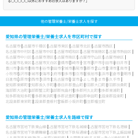
る○○○○○以外におすすめの求人はありますか？」
他の管理栄養士/栄養士求人を探す
愛知県の管理栄養士/栄養士求人を市区町村で探す
名古屋市
名古屋市千種区
名古屋市東区
名古屋市北区
名古屋市西区
名古屋市中村区
名古屋市中区
名古屋市昭和区
名古屋市瑞穂区
名古屋市熱田区
名古屋市中川区
名古屋市港区
名古屋市南区
名古屋市守山区
名古屋市緑区
名古屋市名東区
名古屋市天白区
豊橋市
岡崎市
一宮市
瀬戸市
半田市
春日井市
豊川市
津島市
碧南市
刈谷市
豊田市
安城市
西尾市
蒲郡市
犬山市
常滑市
江南市
小牧市
稲沢市
新城市
東海市
大府市
知多市
知立市
尾張旭市
高浜市
岩倉市
豊明市
日進市
田原市
愛西市
清須市
北名古屋市
弥富市
みよし市
あま市
長久手市
愛知郡東郷町
愛知郡長久手町
西春日井郡豊山町
丹羽郡大口町
丹羽郡扶桑町
海部郡大治町
海部郡蟹江町
海部郡飛島村
知多郡阿久比町
知多郡東浦町
知多郡南知多町
知多郡美浜町
知多郡武豊町
額田郡幸田町
北設楽郡設楽町
北設楽郡東栄町
北設楽郡豊根村
宝飯郡小坂井町
幡豆郡幡豆町
愛知県の管理栄養士/栄養士求人を路線で探す
名古屋市営地下鉄東山線
名古屋市営地下鉄名城線
名古屋市営地下鉄名港線
名古屋市営地下鉄鶴舞線
名古屋市営地下鉄桜通線
名古屋市営地下鉄上飯田線
ＪＲ東海道本線(熱海－米原)(愛知県)
ＪＲ関西本線(名古屋－亀山)(愛知県)