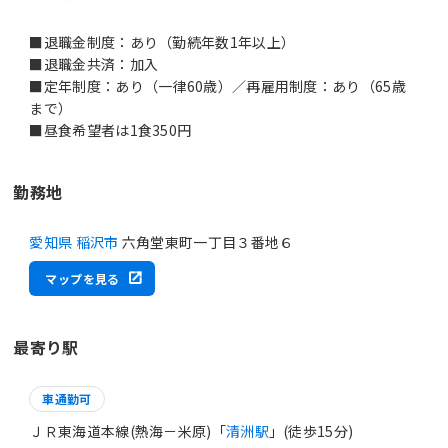
■退職金制度：あり（勤続年数1年以上）
■退職金共済：加入
■定年制度：あり（一律60歳）／再雇用制度：あり（65歳
まで）
■昼食希望者は1食350円
勤務地
愛知県 稲沢市
六角堂東町一丁目３番地６
マップを見る
最寄り駅
車通勤可
ＪＲ東海道本線(熱海－米原)「
清洲駅
」(徒歩15分)