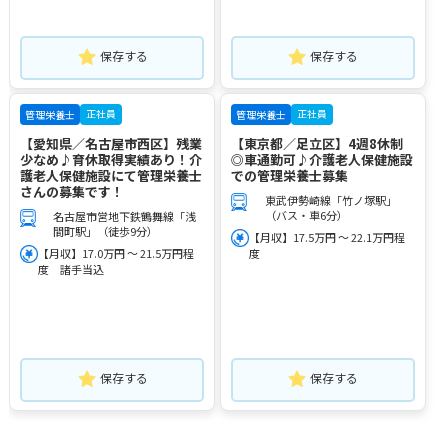
保存する
保存する
正社員
正社員
管理栄養士
管理栄養士
【愛知県／名古屋市西区】残業
【東京都／足立区】4週8休制
少なめ♪育休取得実績あり！介
◎車通勤可♪介護老人保健施設
護老人保健施設にて管理栄養士
での管理栄養士募集
さんの募集です！
東武伊勢崎線「竹ノ塚駅」
（バス・車6分）
名古屋市営地下鉄鶴舞線「浅
間町駅」（徒歩9分）
【月収】17.5万円 ～ 22.1万円程
【月収】17.0万円 ～ 21.5万円程
度
度 諸手当込
保存する
保存する