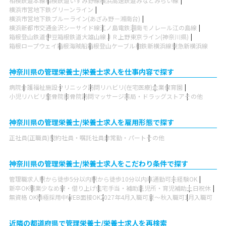
相模鉄道本線
相模鉄道いずみ野線
横浜高速鉄道みなとみらい線
横浜市営地下鉄グリーンライン
横浜市営地下鉄ブルーライン(あざみ野－湘南台)
横浜新都市交通金沢シーサイド線
江ノ島電鉄
湘南モノレール江の島線
箱根登山鉄道
伊豆箱根鉄道大雄山線
ＪＲ上野東京ライン(神奈川県)
箱根ロープウェイ
箱根海賊船
箱根登山ケーブル
相鉄新横浜線
東急新横浜線
神奈川県の管理栄養士/栄養士求人を仕事内容で探す
病院
介護福祉施設
クリニック
訪問リハビリ(在宅医療)
企業
保育園
小児リハビリ
整骨院
接骨院
訪問マッサージ
薬局・ドラッグストア
その他
神奈川県の管理栄養士/栄養士求人を雇用形態で探す
正社員(正職員)
契約社員・嘱託社員
非常勤・パート
その他
神奈川県の管理栄養士/栄養士求人をこだわり条件で探す
管理職求人
駅から徒歩5分以内
駅から徒歩10分以内
車通勤可
未経験OK
新卒OK
残業少なめ
寮・借り上げ
住宅手当・補助
託児所・育児補助
土日祝休
無資格 OK
積極採用中
WEB面接OK
2027年4月入職可
夏～秋入職可
1月入職可
近隣の都道府県で管理栄養士/栄養士求人を再検索