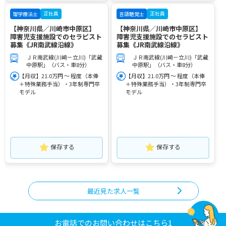
正社員
正社員
理学療法士
言語聴覚士
【神奈川県／川崎市中原区】
【神奈川県／川崎市中原区】
障害児支援施設でのセラピスト
障害児支援施設でのセラピスト
募集《JR南武線沿線》
募集《JR南武線沿線》
ＪＲ南武線(川崎－立川)「武蔵
ＪＲ南武線(川崎－立川)「武蔵
中原駅」（バス・車8分）
中原駅」（バス・車8分）
【月収】21.0万円 ～ 程度（本俸
【月収】21.0万円 ～ 程度（本俸
＋特殊業務手当）・3年制専門卒
＋特殊業務手当）・3年制専門卒
モデル
モデル
保存する
保存する
最近見た求人一覧
お電話でのお問い合わせはこちら1