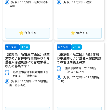
【月収】20.0万円 ～ 程度※諸手
【月収】18.5万円 ～ 程度
当別
保存する
保存する
正社員
正社員
管理栄養士
管理栄養士
【愛知県／名古屋市西区】残業
【東京都／足立区】4週8休制
少なめ♪育休取得実績あり！介
◎車通勤可♪介護老人保健施設
護老人保健施設にて管理栄養士
での管理栄養士募集
さんの募集です！
東武伊勢崎線「竹ノ塚駅」
（バス・車6分）
名古屋市営地下鉄鶴舞線「浅
間町駅」（徒歩9分）
【月収】17.5万円 ～ 22.1万円程
【月収】17.0万円 ～ 21.5万円程
度
度 諸手当込