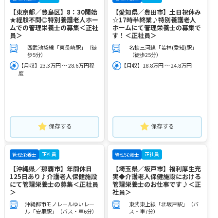
【東京都／豊島区】8：30開始
【愛知県／豊田市】土日祝休み
★経験不問◎特別養護老人ホー
☆17時半終業♪特別養護老人
ムでの管理栄養士の募集＜正社
ホームにて管理栄養士の募集で
員＞
す！＜正社員＞
西武池袋線「東長崎駅」（徒
名鉄三河線「若林(愛知)駅」
歩5分）
（徒歩25分）
【月収】23.3万円 ～ 28.6万円程
【月収】18.8万円 ～ 24.8万円
度
保存する
保存する
正社員
正社員
管理栄養士
管理栄養士
【沖縄県／那覇市】年間休日
【埼玉県／坂戸市】福利厚生充
125日あり♪介護老人保健施設
実◆介護老人保健施設における
にて管理栄養士の募集＜正社員
管理栄養士のお仕事です♪＜正
＞
社員＞
沖縄都市モノレールゆいレー
東武東上線「北坂戸駅」（バ
ル「安里駅」（バス・車6分）
ス・車7分）