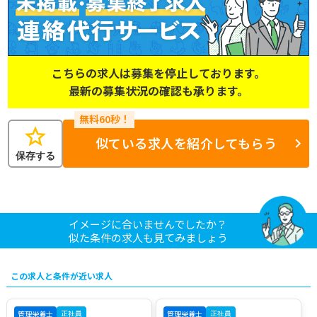
こちらの求人は募集を停止しております。
最新の募集状況の確認も承ります。
star
似ている求人を紹介してもらう
保存する
イメージに合いませんでしたか？
似た条件の求人も見てみましょう
この求人と条件が近い求人
正社員
正社員
管理栄養士
管理栄養士