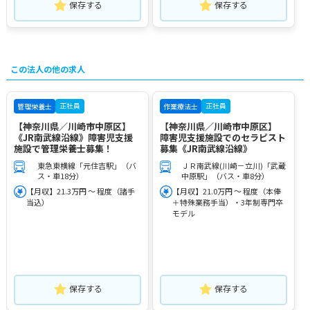
保存する
保存する
この法人の他の求人
正社員
正社員
管理栄養士
作業療法士
【神奈川県／川崎市中原区】
【神奈川県／川崎市中原区】
《JR南武線沿線》障害児支援
障害児支援施設でのセラピスト
施設で管理栄養士募集！
募集《JR南武線沿線》
東急東横線「元住吉駅」（バ
ＪＲ南武線(川崎－立川)「武蔵
ス・車18分）
中原駅」（バス・車8分）
【月収】21.3万円 ～ 程度（諸手
【月収】21.0万円 ～ 程度（本俸
当込）
＋特殊業務手当）・3年制専門卒
モデル
保存する
保存する