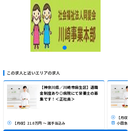
この求人と近いエリアの求人
【神奈川県／川崎市麻生区】退職
金制度あり◎病院にて栄養士の募
集です！＜正社員＞
【月収】2
【月収】21.0万円 ～ 諸手当込み
小田急小