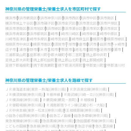
神奈川県の管理栄養士/栄養士求人を市区町村で探す
横浜市
横浜市鶴見区
横浜市神奈川区
横浜市西区
横浜市中区
横浜市南区
横浜市保土ケ谷区
横浜市磯子区
横浜市金沢区
横浜市港北区
横浜市戸塚区
横浜市港南区
横浜市旭区
横浜市緑区
横浜市瀬谷区
横浜市栄区
横浜市泉区
横浜市青葉区
横浜市都筑区
川崎市
川崎市川崎区
川崎市幸区
川崎市中原区
川崎市高津区
川崎市多摩区
川崎市宮前区
川崎市麻生区
相模原市
相模原市緑区
相模原市中央区
相模原市南区
横須賀市
平塚市
鎌倉市
藤沢市
小田原市
茅ヶ崎市
逗子市
三浦市
秦野市
厚木市
大和市
伊勢原市
海老名市
座間市
南足柄市
綾瀬市
三浦郡葉山町
高座郡寒川町
中郡大磯町
中郡二宮町
足柄上郡中井町
足柄上郡大井町
足柄上郡松田町
足柄上郡山北町
足柄上郡開成町
足柄下郡箱根町
足柄下郡真鶴町
足柄下郡湯河原町
愛甲郡愛川町
愛甲郡清川村
神奈川県の管理栄養士/栄養士求人を路線で探す
ＪＲ東海道本線(東京－熱海)(神奈川県)
ＪＲ京浜東北線(神奈川県)
ＪＲ横須賀線(神奈川県)
ＪＲ根岸線
ＪＲ南武線(川崎－立川)(神奈川県)
ＪＲ横浜線(神奈川県)
ＪＲ鶴見線(鶴見－扇町)
ＪＲ相模線
ＪＲ御殿場線(神奈川県)
ＪＲ湘南新宿ライン線(武蔵小杉－大船)
ＪＲ中央本線(東京－松本)(神奈川県)
京王相模原線(神奈川県)
小田急小田原線(神奈川県)
小田急江ノ島線
小田急多摩線(神奈川県)
東急東横線(神奈川県)
東急目黒線(神奈川県)
東急田園都市線(神奈川県)
こどもの国線
京急本線(神奈川県)
京急大師線
京急逗子線
京急久里浜線