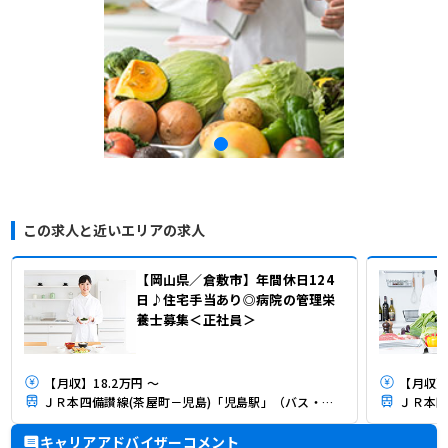
この求人と近いエリアの求人
【岡山県／倉敷市】年間休日124
日♪住宅手当あり◎病院の管理栄
養士募集＜正社員＞
【月収】18.2万円 ～
【月収】
ＪＲ本四備讃線(茶屋町－児島)「児島駅」（バス・車4分）
ＪＲ本四
キャリアアドバイザーコメント