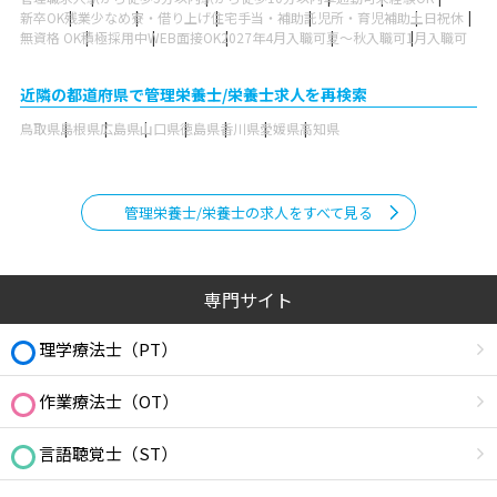
新卒OK
残業少なめ
寮・借り上げ
住宅手当・補助
託児所・育児補助
土日祝休
無資格 OK
積極採用中
WEB面接OK
2027年4月入職可
夏～秋入職可
1月入職可
近隣の都道府県で管理栄養士/栄養士求人を再検索
鳥取県
島根県
広島県
山口県
徳島県
香川県
愛媛県
高知県
管理栄養士/栄養士の求人をすべて見る
専門サイト
理学療法士（PT）
作業療法士（OT）
言語聴覚士（ST）