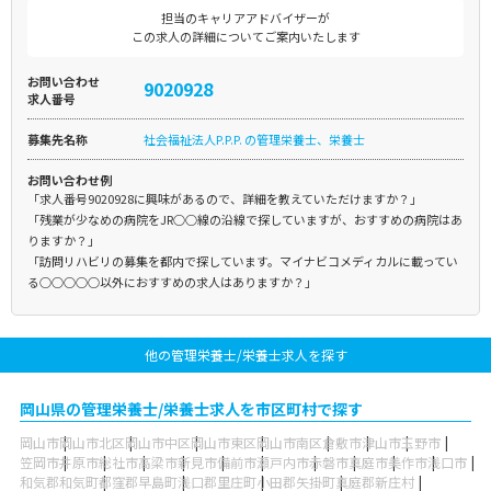
担当のキャリアアドバイザーが
この求人の詳細についてご案内いたします
お問い合わせ
9020928
求人番号
募集先名称
社会福祉法人P.P.P. の管理栄養士、栄養士
お問い合わせ例
「求人番号9020928に興味があるので、詳細を教えていただけますか？」
「残業が少なめの病院をJR○○線の沿線で探していますが、おすすめの病院はあ
りますか？」
「訪問リハビリの募集を都内で探しています。マイナビコメディカルに載ってい
る○○○○○以外におすすめの求人はありますか？」
他の管理栄養士/栄養士求人を探す
岡山県の管理栄養士/栄養士求人を市区町村で探す
岡山市
岡山市北区
岡山市中区
岡山市東区
岡山市南区
倉敷市
津山市
玉野市
笠岡市
井原市
総社市
高梁市
新見市
備前市
瀬戸内市
赤磐市
真庭市
美作市
浅口市
和気郡和気町
都窪郡早島町
浅口郡里庄町
小田郡矢掛町
真庭郡新庄村