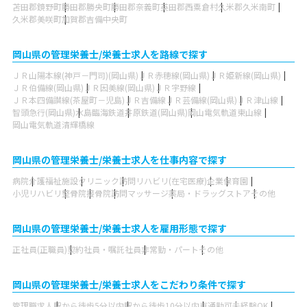
苫田郡鏡野町
勝田郡勝央町
勝田郡奈義町
英田郡西粟倉村
久米郡久米南町
久米郡美咲町
加賀郡吉備中央町
岡山県の管理栄養士/栄養士求人を路線で探す
ＪＲ山陽本線(神戸－門司)(岡山県)
ＪＲ赤穂線(岡山県)
ＪＲ姫新線(岡山県)
ＪＲ伯備線(岡山県)
ＪＲ因美線(岡山県)
ＪＲ宇野線
ＪＲ本四備讃線(茶屋町－児島)
ＪＲ吉備線
ＪＲ芸備線(岡山県)
ＪＲ津山線
智頭急行(岡山県)
水島臨海鉄道
井原鉄道(岡山県)
岡山電気軌道東山線
岡山電気軌道清輝橋線
岡山県の管理栄養士/栄養士求人を仕事内容で探す
病院
介護福祉施設
クリニック
訪問リハビリ(在宅医療)
企業
保育園
小児リハビリ
整骨院
接骨院
訪問マッサージ
薬局・ドラッグストア
その他
岡山県の管理栄養士/栄養士求人を雇用形態で探す
正社員(正職員)
契約社員・嘱託社員
非常勤・パート
その他
岡山県の管理栄養士/栄養士求人をこだわり条件で探す
管理職求人
駅から徒歩5分以内
駅から徒歩10分以内
車通勤可
未経験OK