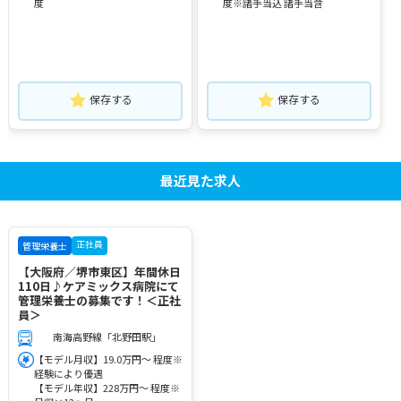
度
度※諸手当込 諸手当含
保存する
保存する
最近見た求人
正社員
管理栄養士
【大阪府／堺市東区】年間休日
110日♪ケアミックス病院にて
管理栄養士の募集です！＜正社
員＞
南海高野線「北野田駅」
【モデル月収】19.0万円～ 程度※
経験により優遇
【モデル年収】228万円～ 程度※