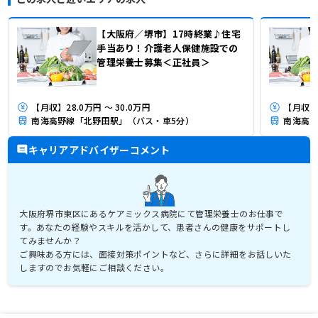
【大阪府／堺市】17時終業♪住宅
手当あり！介護老人保健施設での
管理栄養士募集＜正社員＞
【月収】28.0万円 ～ 30.0万円
【月収】
南海高野線「北野田駅」（バス・車5分）
南海高野
キャリアアドバイザーコメント
大阪府堺市東区にあるケアミックス病院にて管理栄養士のお仕事で
す。あなたの経験やスキルを活かして、患者さんの健康をサポートし
てみませんか？
ご興味ある方には、面接対策ポイントなど、さらに詳細をお話しいた
しますのでお気軽にご相談ください。