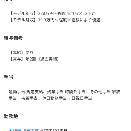
【モデル年収】228万円〜程度※月収×12ヶ月
【モデル月収】19.0万円〜程度※経験により優遇
給与備考
【昇給】あり
【賞与】年2回（過去実績）
手当
通勤手当 規定支給、残業手当 時間外手当、その他手当 家族
手当：扶養手当、休日勤務手当：日祝日手当
勤務地
大阪府 堺市東区
北野田707番地