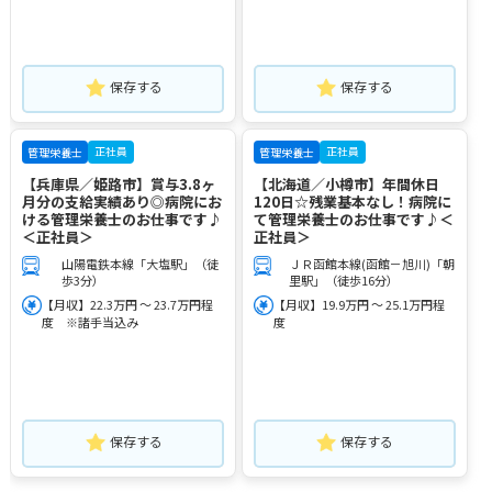
保存する
保存する
正社員
正社員
管理栄養士
管理栄養士
【兵庫県／姫路市】賞与3.8ヶ
【北海道／小樽市】年間休日
月分の支給実績あり◎病院にお
120日☆残業基本なし！病院に
ける管理栄養士のお仕事です♪
て管理栄養士のお仕事です♪＜
＜正社員＞
正社員＞
山陽電鉄本線「大塩駅」（徒
ＪＲ函館本線(函館－旭川)「朝
歩3分）
里駅」（徒歩16分）
【月収】22.3万円 ～ 23.7万円程
【月収】19.9万円 ～ 25.1万円程
度 ※諸手当込み
度
保存する
保存する