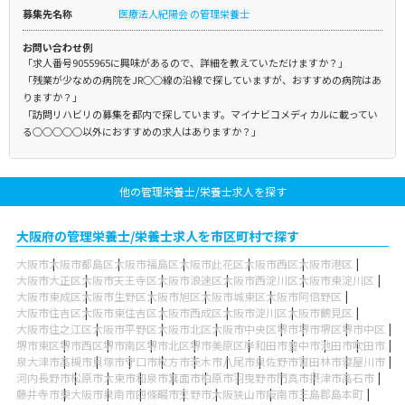
募集先名称
医療法人紀陽会 の管理栄養士
お問い合わせ例
「求人番号9055965に興味があるので、詳細を教えていただけますか？」
「残業が少なめの病院をJR○○線の沿線で探していますが、おすすめの病院はあ
りますか？」
「訪問リハビリの募集を都内で探しています。マイナビコメディカルに載ってい
る○○○○○以外におすすめの求人はありますか？」
他の管理栄養士/栄養士求人を探す
大阪府の管理栄養士/栄養士求人を市区町村で探す
大阪市
大阪市都島区
大阪市福島区
大阪市此花区
大阪市西区
大阪市港区
大阪市大正区
大阪市天王寺区
大阪市浪速区
大阪市西淀川区
大阪市東淀川区
大阪市東成区
大阪市生野区
大阪市旭区
大阪市城東区
大阪市阿倍野区
大阪市住吉区
大阪市東住吉区
大阪市西成区
大阪市淀川区
大阪市鶴見区
大阪市住之江区
大阪市平野区
大阪市北区
大阪市中央区
堺市
堺市堺区
堺市中区
堺市東区
堺市西区
堺市南区
堺市北区
堺市美原区
岸和田市
豊中市
池田市
吹田市
泉大津市
高槻市
貝塚市
守口市
枚方市
茨木市
八尾市
泉佐野市
富田林市
寝屋川市
河内長野市
松原市
大東市
和泉市
箕面市
柏原市
羽曳野市
門真市
摂津市
高石市
藤井寺市
東大阪市
泉南市
四條畷市
交野市
大阪狭山市
阪南市
三島郡島本町