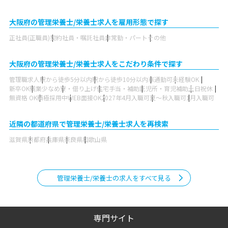
大阪府の管理栄養士/栄養士求人を雇用形態で探す
正社員(正職員)
契約社員・嘱託社員
非常勤・パート
その他
大阪府の管理栄養士/栄養士求人をこだわり条件で探す
管理職求人
駅から徒歩5分以内
駅から徒歩10分以内
車通勤可
未経験OK
新卒OK
残業少なめ
寮・借り上げ
住宅手当・補助
託児所・育児補助
土日祝休
無資格 OK
積極採用中
WEB面接OK
2027年4月入職可
夏～秋入職可
1月入職可
近隣の都道府県で管理栄養士/栄養士求人を再検索
滋賀県
京都府
兵庫県
奈良県
和歌山県
管理栄養士/栄養士の求人をすべて見る
専門サイト