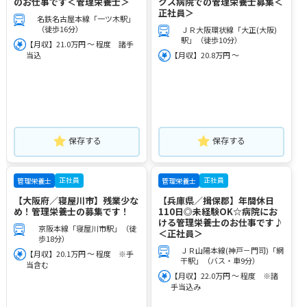
のお仕事です＜管理栄養士＞
クス病院での管理栄養士募集＜
正社員＞
名鉄名古屋本線「一ツ木駅」
（徒歩16分）
ＪＲ大阪環状線「大正(大阪)
駅」（徒歩10分）
【月収】21.0万円 ～ 程度 諸手
当込
【月収】20.8万円 ～
保存する
保存する
正社員
正社員
管理栄養士
管理栄養士
【大阪府／寝屋川市】残業少な
【兵庫県／揖保郡】年間休日
め！管理栄養士の募集です！
110日◎未経験OK☆病院にお
ける管理栄養士のお仕事です♪
京阪本線「寝屋川市駅」（徒
＜正社員＞
歩18分）
ＪＲ山陽本線(神戸－門司)「網
【月収】20.1万円 ～ 程度 ※手
干駅」（バス・車9分）
当含む
【月収】22.0万円 ～ 程度 ※諸
手当込み