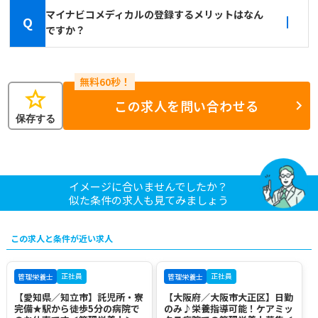
マイナビコメディカルの登録するメリットはなん
Q
ですか？
star
この求人を問い合わせる
保存する
イメージに合いませんでしたか？
似た条件の求人も見てみましょう
この求人と条件が近い求人
正社員
正社員
管理栄養士
管理栄養士
【愛知県／知立市】託児所・寮
【大阪府／大阪市大正区】日勤
完備★駅から徒歩5分の病院で
のみ♪栄養指導可能！ケアミッ