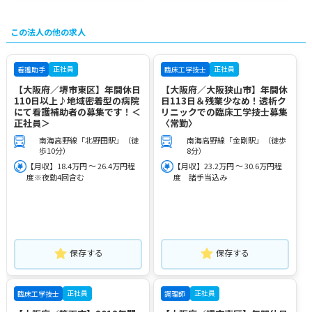
この法人の他の求人
正社員
正社員
看護助手
臨床工学技士
【大阪府／堺市東区】年間休日
【大阪府／大阪狭山市】年間休
110日以上♪地域密着型の病院
日113日＆残業少なめ！透析ク
にて看護補助者の募集です！＜
リニックでの臨床工学技士募集
正社員＞
〈常勤〉
南海高野線「北野田駅」（徒
南海高野線「金剛駅」（徒歩
歩10分）
8分）
【月収】18.4万円 ～ 26.4万円程
【月収】23.2万円 ～ 30.6万円程
度※夜勤4回含む
度 諸手当込み
保存する
保存する
正社員
正社員
臨床工学技士
調理師