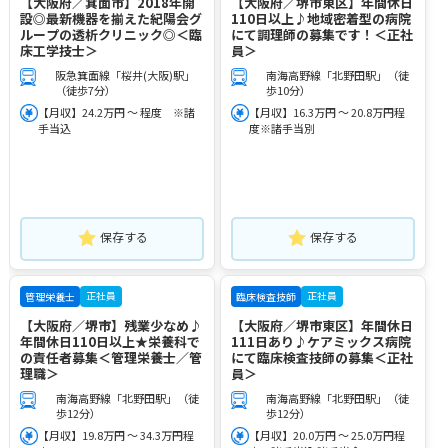
【大阪府／箕面市】2018年開
【大阪府／堺市東区】年間休日
設◎最新機器を揃えた紀陽会グ
110日以上♪地域密着型の病院
ループの透析クリニック◎＜臨
にて調理師の募集です！＜正社
床工学技士＞
員＞
阪急箕面線「桜井(大阪)駅」
南海高野線「北野田駅」（徒
（徒歩7分）
歩10分）
【月収】24.2万円 ～ 程度 ※諸
【月収】16.3万円 ～ 20.8万円程
手当込
度※諸手当別
保存する
保存する
正社員
正社員
管理栄養士
臨床検査技師
【大阪府／堺市】残業少なめ♪
【大阪府／堺市東区】年間休日
年間休日110日以上★栄養科で
111日あり♪ケアミックス病院
の責任者募集＜管理栄養士／管
にて臨床検査技師の募集＜正社
理職＞
員＞
南海高野線「北野田駅」（徒
南海高野線「北野田駅」（徒
歩12分）
歩12分）
【月収】19.8万円 ～ 34.3万円程
【月収】20.0万円 ～ 25.0万円程