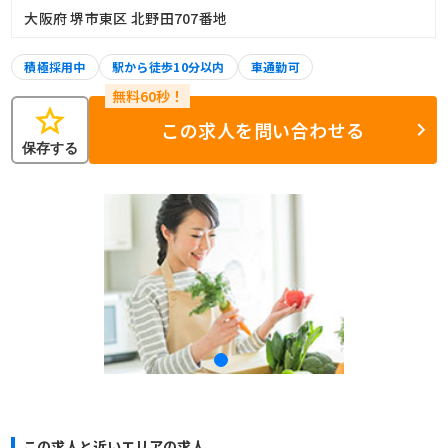
大阪府 堺市東区 北野田707番地
積極採用中
駅から徒歩10分以内
車通勤可
star
この求人を問い合わせる
保存する
この求人と近いエリアの求人