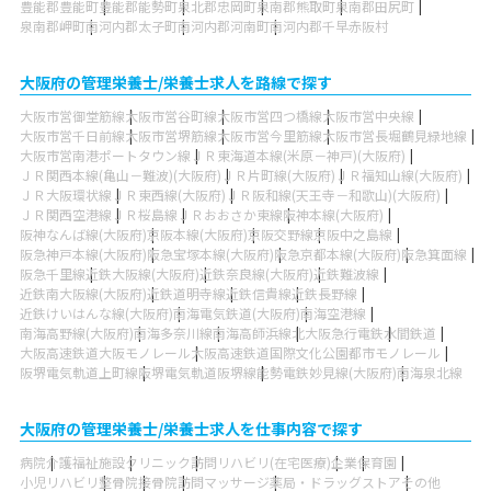
豊能郡豊能町
豊能郡能勢町
泉北郡忠岡町
泉南郡熊取町
泉南郡田尻町
泉南郡岬町
南河内郡太子町
南河内郡河南町
南河内郡千早赤阪村
大阪府の管理栄養士/栄養士求人を路線で探す
大阪市営御堂筋線
大阪市営谷町線
大阪市営四つ橋線
大阪市営中央線
大阪市営千日前線
大阪市営堺筋線
大阪市営今里筋線
大阪市営長堀鶴見緑地線
大阪市営南港ポートタウン線
ＪＲ東海道本線(米原－神戸)(大阪府)
ＪＲ関西本線(亀山－難波)(大阪府)
ＪＲ片町線(大阪府)
ＪＲ福知山線(大阪府)
ＪＲ大阪環状線
ＪＲ東西線(大阪府)
ＪＲ阪和線(天王寺－和歌山)(大阪府)
ＪＲ関西空港線
ＪＲ桜島線
ＪＲおおさか東線
阪神本線(大阪府)
阪神なんば線(大阪府)
京阪本線(大阪府)
京阪交野線
京阪中之島線
阪急神戸本線(大阪府)
阪急宝塚本線(大阪府)
阪急京都本線(大阪府)
阪急箕面線
阪急千里線
近鉄大阪線(大阪府)
近鉄奈良線(大阪府)
近鉄難波線
近鉄南大阪線(大阪府)
近鉄道明寺線
近鉄信貴線
近鉄長野線
近鉄けいはんな線(大阪府)
南海電気鉄道(大阪府)
南海空港線
南海高野線(大阪府)
南海多奈川線
南海高師浜線
北大阪急行電鉄
水間鉄道
大阪高速鉄道大阪モノレール
大阪高速鉄道国際文化公園都市モノレール
阪堺電気軌道上町線
阪堺電気軌道阪堺線
能勢電鉄妙見線(大阪府)
南海泉北線
大阪府の管理栄養士/栄養士求人を仕事内容で探す
病院
介護福祉施設
クリニック
訪問リハビリ(在宅医療)
企業
保育園
小児リハビリ
整骨院
接骨院
訪問マッサージ
薬局・ドラッグストア
その他