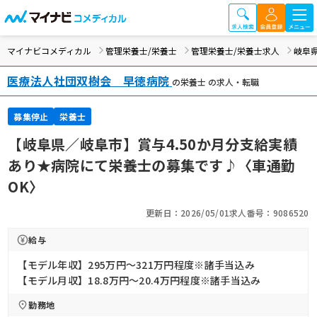
マイナビコメディカル
管理栄養士/栄養士
管理栄養士/栄養士求人
岐阜
医療法人社団双樹会 早徳病院
の栄養士 の求人・転職
募集停止
栄養士
【岐阜県／岐阜市】賞与4.50か月分支給実績
あり★病院にて栄養士の募集です♪〈車通勤
OK〉
更新日：2026/05/01
求人番号：9086520
給与
【モデル年収】295万円〜321万円程度※諸手当込み
【モデル月収】18.8万円〜20.4万円程度※諸手当込み
勤務地