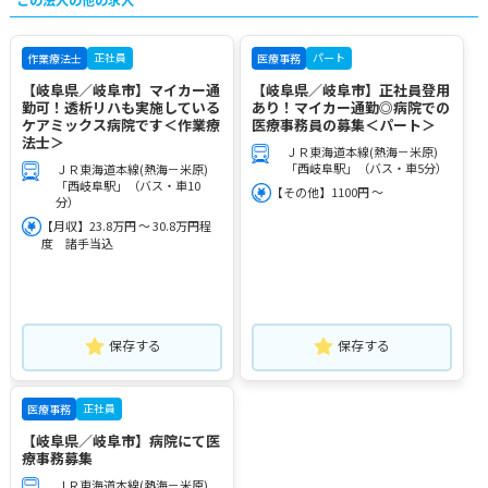
正社員
パート
作業療法士
医療事務
【岐阜県／岐阜市】マイカー通
【岐阜県／岐阜市】正社員登用
勤可！透析リハも実施している
あり！マイカー通勤◎病院での
ケアミックス病院です＜作業療
医療事務員の募集＜パート＞
法士＞
ＪＲ東海道本線(熱海－米原)
「西岐阜駅」（バス・車5分）
ＪＲ東海道本線(熱海－米原)
「西岐阜駅」（バス・車10
【その他】1100円 ～
分）
【月収】23.8万円 ～ 30.8万円程
度 諸手当込
保存する
保存する
正社員
医療事務
【岐阜県／岐阜市】病院にて医
療事務募集
ＪＲ東海道本線(熱海－米原)