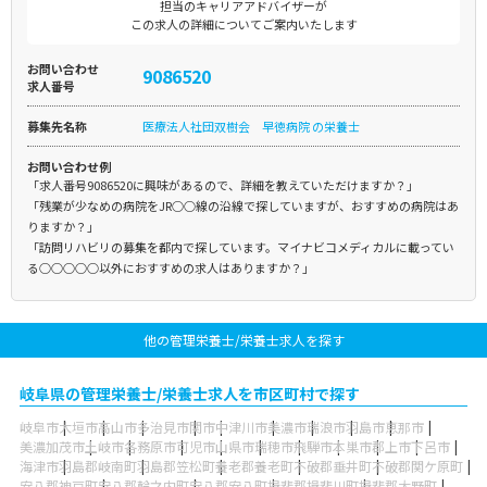
担当のキャリアアドバイザーが
この求人の詳細についてご案内いたします
お問い合わせ
9086520
求人番号
募集先名称
医療法人社団双樹会 早徳病院 の栄養士
お問い合わせ例
「求人番号9086520に興味があるので、詳細を教えていただけますか？」
「残業が少なめの病院をJR○○線の沿線で探していますが、おすすめの病院はあ
りますか？」
「訪問リハビリの募集を都内で探しています。マイナビコメディカルに載ってい
る○○○○○以外におすすめの求人はありますか？」
他の管理栄養士/栄養士求人を探す
岐阜県の管理栄養士/栄養士求人を市区町村で探す
岐阜市
大垣市
高山市
多治見市
関市
中津川市
美濃市
瑞浪市
羽島市
恵那市
美濃加茂市
土岐市
各務原市
可児市
山県市
瑞穂市
飛騨市
本巣市
郡上市
下呂市
海津市
羽島郡岐南町
羽島郡笠松町
養老郡養老町
不破郡垂井町
不破郡関ケ原町
安八郡神戸町
安八郡輪之内町
安八郡安八町
揖斐郡揖斐川町
揖斐郡大野町