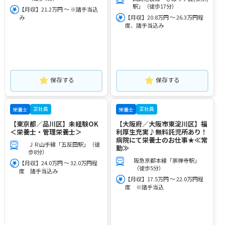
駅」（徒歩17分）
【月収】21.2万円 ～ ※諸手当込
み
【月収】20.8万円 ～ 26.3万円程
度、諸手当込み
保存する
保存する
正社員
正社員
栄養士
栄養士
【東京都／品川区】未経験OK
【大阪府／大阪市東淀川区】福
＜栄養士・管理栄養士＞
利厚生充実♪無料託児所あり！
病院にて栄養士のお仕事★≪常
ＪＲ山手線「五反田駅」（徒
勤≫
歩8分）
阪急京都本線「崇禅寺駅」
【月収】24.0万円 ～ 32.0万円程
（徒歩5分）
度 諸手当込み
【月収】17.5万円 ～ 22.0万円程
度 ※諸手当込