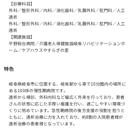
【診療科目】
外科／整形外科／内科／消化器科／乳腺外科／肛門科／人工
透析
外科／整形外科／内科／消化器科／乳腺外科／肛門科／人工
透析
【関連施設】
平野総合病院／介護老人保健施設岐阜リハビリテーションホ
ーム／ケアハウスやすらぎの里
特色
岐阜県岐阜市に位置する、岐阜駅から車で10分圏内の場所に
ある100床の慢性期病院です。
透析から検診、外科内科など幅広く外来を行っており、患者
さんの状態に応じた手厚い看護を行い、過ごしやすい環境づ
くりに努めています。急性期病院の後方支援の役割を担うと
ともに、透析治療に力を入れており、約8割の入院患者様が
透析治療の患者様となっています。