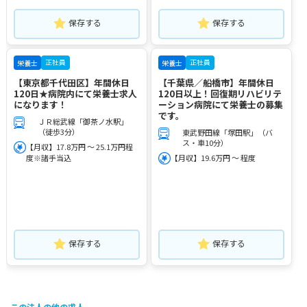
保存する
保存する
正社員
正社員
栄養士
栄養士
【東京都千代田区】年間休日
【千葉県／船橋市】年間休日
120日★病院内にて栄養士求人
120日以上！回復期リハビリテ
になります！
ーション病院にて栄養士の募集
です。
ＪＲ総武線「御茶ノ水駅」
（徒歩3分）
東武野田線「塚田駅」（バ
ス・車10分）
【月収】17.8万円 ～ 25.1万円程
度※諸手当込
【月収】19.6万円 ～ 程度
保存する
保存する
この法人の他の求人