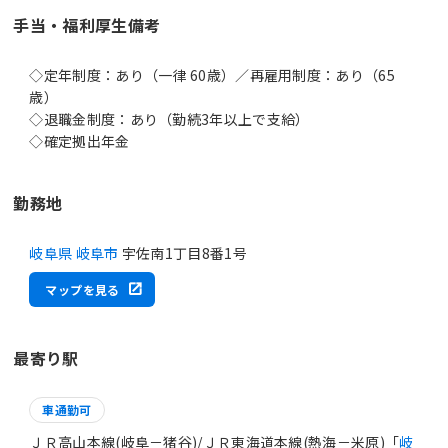
手当・福利厚生備考
◇定年制度：あり（一律 60歳）／再雇用制度：あり（65
歳）
◇退職金制度：あり（勤続3年以上で支給）
勤務地
岐阜県 岐阜市
宇佐南1丁目8番1号
マップを見る
最寄り駅
車通勤可
ＪＲ高山本線(岐阜－猪谷)/ＪＲ東海道本線(熱海－米原)「
岐