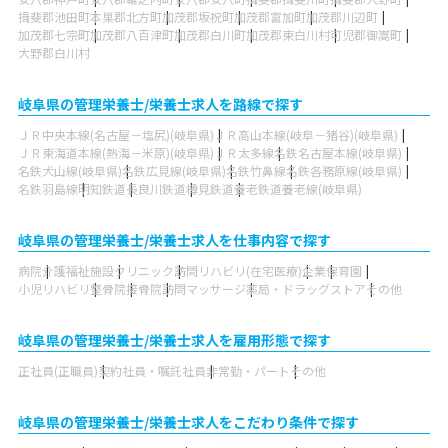
揖斐郡池田町
本巣郡北方町
加茂郡坂祝町
加茂郡富加町
加茂郡川辺町
加茂郡七宗町
加茂郡八百津町
加茂郡白川町
加茂郡東白川村
可児郡御嵩町
大野郡白川村
岐阜県の管理栄養士/栄養士求人を路線で探す
ＪＲ中央本線(名古屋－塩尻)(岐阜県)
ＪＲ高山本線(岐阜－猪谷)(岐阜県)
ＪＲ東海道本線(熱海－米原)(岐阜県)
ＪＲ太多線
名鉄名古屋本線(岐阜県)
名鉄犬山線(岐阜県)
名鉄広見線(岐阜県)
名鉄竹鼻線
名鉄各務原線(岐阜県)
名鉄羽島線
明知鉄道
長良川鉄道
樽見鉄道
養老鉄道養老線(岐阜県)
岐阜県の管理栄養士/栄養士求人を仕事内容で探す
病院
介護福祉施設
クリニック
訪問リハビリ(在宅医療)
企業
保育園
小児リハビリ
整骨院
接骨院
訪問マッサージ
薬局・ドラッグストア
その他
岐阜県の管理栄養士/栄養士求人を雇用形態で探す
正社員(正職員)
契約社員・嘱託社員
非常勤・パート
その他
岐阜県の管理栄養士/栄養士求人をこだわり条件で探す