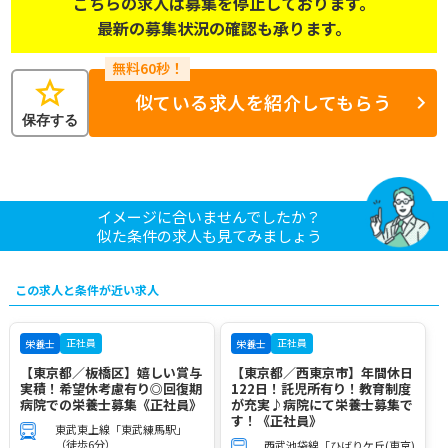
こちらの求人は募集を停止しております。
最新の募集状況の確認も承ります。
star
似ている求人を紹介してもらう
保存する
イメージに合いませんでしたか？
似た条件の求人も見てみましょう
この求人と条件が近い求人
正社員
正社員
栄養士
栄養士
【東京都／板橋区】嬉しい賞与
【東京都／西東京市】年間休日
実積！希望休考慮有り◎回復期
122日！託児所有り！教育制度
病院での栄養士募集《正社員》
が充実♪病院にて栄養士募集で
す！《正社員》
東武東上線「東武練馬駅」
（徒歩6分）
西武池袋線「ひばりケ丘(東京)