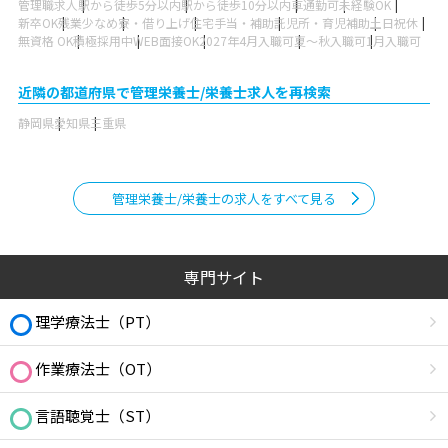
管理職求人
駅から徒歩5分以内
駅から徒歩10分以内
車通勤可
未経験OK
新卒OK
残業少なめ
寮・借り上げ
住宅手当・補助
託児所・育児補助
土日祝休
無資格 OK
積極採用中
WEB面接OK
2027年4月入職可
夏～秋入職可
1月入職可
近隣の都道府県で管理栄養士/栄養士求人を再検索
静岡県
愛知県
三重県
管理栄養士/栄養士の求人をすべて見る
専門サイト
理学療法士（PT）
作業療法士（OT）
言語聴覚士（ST）