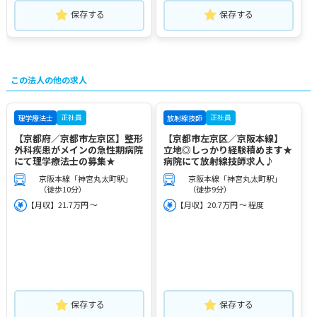
保存する
保存する
この法人の他の求人
正社員
正社員
理学療法士
放射線技師
【京都府／京都市左京区】整形
【京都市左京区／京阪本線】
外科疾患がメインの急性期病院
立地◎しっかり経験積めます★
にて理学療法士の募集★
病院にて放射線技師求人♪
京阪本線「神宮丸太町駅」
京阪本線「神宮丸太町駅」
（徒歩10分）
（徒歩9分）
【月収】21.7万円 ～
【月収】20.7万円 ～ 程度
保存する
保存する