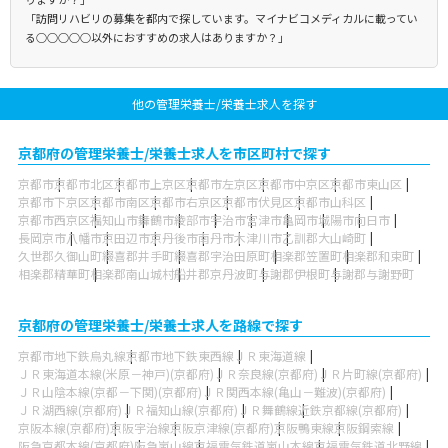
「訪問リハビリの募集を都内で探しています。マイナビコメディカルに載ってい
る○○○○○以外におすすめの求人はありますか？」
他の管理栄養士/栄養士求人を探す
京都府の管理栄養士/栄養士求人を市区町村で探す
京都市
京都市北区
京都市上京区
京都市左京区
京都市中京区
京都市東山区
京都市下京区
京都市南区
京都市右京区
京都市伏見区
京都市山科区
京都市西京区
福知山市
舞鶴市
綾部市
宇治市
宮津市
亀岡市
城陽市
向日市
長岡京市
八幡市
京田辺市
京丹後市
南丹市
木津川市
乙訓郡大山崎町
久世郡久御山町
綴喜郡井手町
綴喜郡宇治田原町
相楽郡笠置町
相楽郡和束町
相楽郡精華町
相楽郡南山城村
船井郡京丹波町
与謝郡伊根町
与謝郡与謝野町
京都府の管理栄養士/栄養士求人を路線で探す
京都市地下鉄烏丸線
京都市地下鉄東西線
ＪＲ東海道線
ＪＲ東海道本線(米原－神戸)(京都府)
ＪＲ奈良線(京都府)
ＪＲ片町線(京都府)
ＪＲ山陰本線(京都－下関)(京都府)
ＪＲ関西本線(亀山－難波)(京都府)
ＪＲ湖西線(京都府)
ＪＲ福知山線(京都府)
ＪＲ舞鶴線
近鉄京都線(京都府)
京阪本線(京都府)
京阪宇治線
京阪京津線(京都府)
京阪鴨東線
京阪鋼索線
阪急京都本線(京都府)
阪急嵐山線
京福電気鉄道嵐山本線
京福電気鉄道北野線