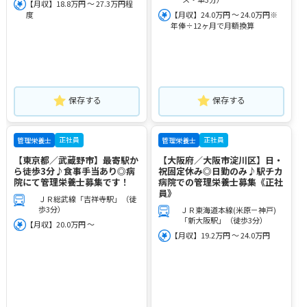
【月収】18.8万円 ～ 27.3万円程
度
【月収】24.0万円 ～ 24.0万円※
年俸÷12ヶ月で月額換算
保存する
保存する
正社員
正社員
管理栄養士
管理栄養士
【東京都／武蔵野市】最寄駅か
【大阪府／大阪市淀川区】日・
ら徒歩3分♪食事手当あり◎病
祝固定休み◎日勤のみ♪駅チカ
院にて管理栄養士募集です！
病院での管理栄養士募集《正社
員》
ＪＲ総武線「吉祥寺駅」（徒
歩3分）
ＪＲ東海道本線(米原－神戸)
「新大阪駅」（徒歩3分）
【月収】20.0万円 ～
【月収】19.2万円 ～ 24.0万円