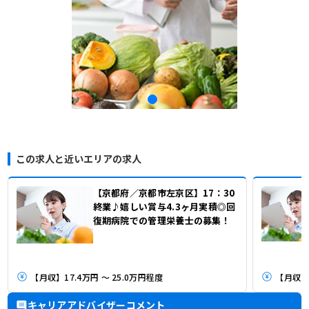
この求人と近いエリアの求人
【京都府／京都市左京区】17：30
終業♪嬉しい賞与4.3ヶ月実積◎回
復期病院での管理栄養士の募集！
【月収】17.4万円 ～ 25.0万円程度
【月収】2
キャリアアドバイザーコメント