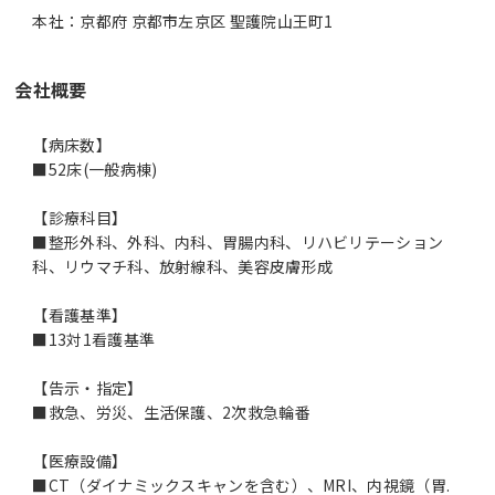
本社：京都府 京都市左京区 聖護院山王町1
会社概要
【病床数】
■52床(一般病棟)
【診療科目】
■整形外科、外科、内科、胃腸内科、リハビリテーション
科、リウマチ科、放射線科、美容皮膚形成
【看護基準】
■13対1看護基準
【告示・指定】
■救急、労災、生活保護、2次救急輪番
【医療設備】
■CT（ダイナミックスキャンを含む）、MRI、内視鏡（胃.