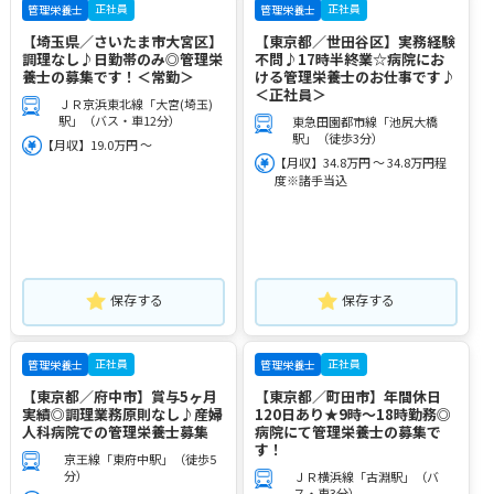
正社員
正社員
管理栄養士
管理栄養士
【埼玉県／さいたま市大宮区】
【東京都／世田谷区】実務経験
調理なし♪日勤帯のみ◎管理栄
不問♪17時半終業☆病院にお
養士の募集です！＜常勤＞
ける管理栄養士のお仕事です♪
＜正社員＞
ＪＲ京浜東北線「大宮(埼玉)
駅」（バス・車12分）
東急田園都市線「池尻大橋
駅」（徒歩3分）
【月収】19.0万円 ～
【月収】34.8万円 ～ 34.8万円程
度※諸手当込
保存する
保存する
正社員
正社員
管理栄養士
管理栄養士
【東京都／府中市】賞与5ヶ月
【東京都／町田市】年間休日
実績◎調理業務原則なし♪産婦
120日あり★9時～18時勤務◎
人科病院での管理栄養士募集
病院にて管理栄養士の募集で
す！
京王線「東府中駅」（徒歩5
分）
ＪＲ横浜線「古淵駅」（バ
ス・車3分）