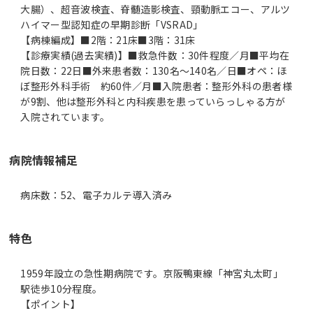
大腸）、超音波検査、脊髄造影検査、頸動脈エコー、アルツ
ハイマー型認知症の早期診断「VSRAD」
【病棟編成】■2階：21床■3階：31床
【診療実績(過去実績)】■救急件数：30件程度／月■平均在
院日数：22日■外来患者数：130名～140名／日■オペ：ほ
ぼ整形外科手術 約60件／月■入院患者：整形外科の患者様
が9割、他は整形外科と内科疾患を患っていらっしゃる方が
入院されています。
病院情報補足
病床数：52、電子カルテ導入済み
特色
1959年設立の急性期病院です。京阪鴨東線「神宮丸太町」
駅徒歩10分程度。
【ポイント】