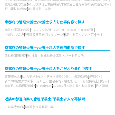
嵯峨野観光鉄道
京都丹後鉄道宮福線
京都丹後鉄道宮豊線
京都丹後鉄道宮舞線
叡山電鉄鞍馬線
叡山電鉄叡山本線
京都府の管理栄養士/栄養士求人を仕事内容で探す
病院
介護福祉施設
クリニック
訪問リハビリ(在宅医療)
企業
保育園
小児リハビリ
整骨院
接骨院
訪問マッサージ
薬局・ドラッグストア
その他
京都府の管理栄養士/栄養士求人を雇用形態で探す
正社員(正職員)
契約社員・嘱託社員
非常勤・パート
その他
京都府の管理栄養士/栄養士求人をこだわり条件で探す
管理職求人
駅から徒歩5分以内
駅から徒歩10分以内
車通勤可
未経験OK
新卒OK
残業少なめ
寮・借り上げ
住宅手当・補助
託児所・育児補助
土日祝休
無資格 OK
積極採用中
WEB面接OK
2027年4月入職可
夏～秋入職可
1月入職可
近隣の都道府県で管理栄養士/栄養士求人を再検索
滋賀県
大阪府
兵庫県
奈良県
和歌山県