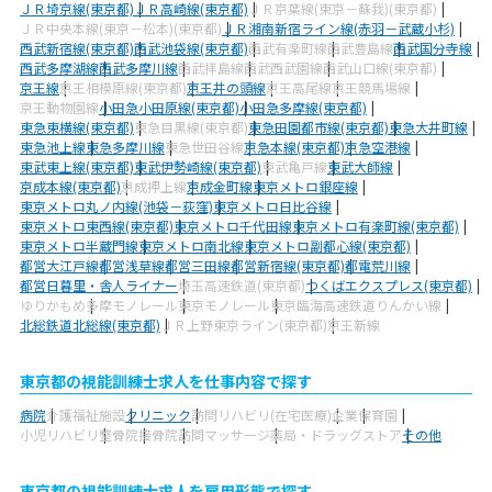
ＪＲ埼京線(東京都)
ＪＲ高崎線(東京都)
ＪＲ京葉線(東京－蘇我)(東京都)
ＪＲ中央本線(東京－松本)(東京都)
ＪＲ湘南新宿ライン線(赤羽－武蔵小杉)
西武新宿線(東京都)
西武池袋線(東京都)
西武有楽町線
西武豊島線
西武国分寺線
西武多摩湖線
西武多摩川線
西武拝島線
西武西武園線
西武山口線(東京都)
京王線
京王相模原線(東京都)
京王井の頭線
京王高尾線
京王競馬場線
京王動物園線
小田急小田原線(東京都)
小田急多摩線(東京都)
東急東横線(東京都)
東急目黒線(東京都)
東急田園都市線(東京都)
東急大井町線
東急池上線
東急多摩川線
東急世田谷線
京急本線(東京都)
京急空港線
東武東上線(東京都)
東武伊勢崎線(東京都)
東武亀戸線
東武大師線
京成本線(東京都)
京成押上線
京成金町線
東京メトロ銀座線
東京メトロ丸ノ内線(池袋－荻窪)
東京メトロ日比谷線
東京メトロ東西線(東京都)
東京メトロ千代田線
東京メトロ有楽町線(東京都)
東京メトロ半蔵門線
東京メトロ南北線
東京メトロ副都心線(東京都)
都営大江戸線
都営浅草線
都営三田線
都営新宿線(東京都)
都電荒川線
都営日暮里・舎人ライナー
埼玉高速鉄道(東京都)
つくばエクスプレス(東京都)
ゆりかもめ
多摩モノレール
東京モノレール
東京臨海高速鉄道りんかい線
北総鉄道北総線(東京都)
ＪＲ上野東京ライン(東京都)
京王新線
東京都の視能訓練士求人を仕事内容で探す
病院
介護福祉施設
クリニック
訪問リハビリ(在宅医療)
企業
保育園
小児リハビリ
整骨院
接骨院
訪問マッサージ
薬局・ドラッグストア
その他
東京都の視能訓練士求人を雇用形態で探す