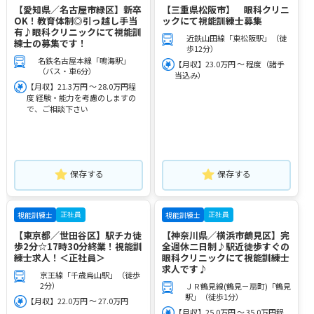
【愛知県／名古屋市緑区】新卒
【三重県松阪市】 眼科クリニ
OK！教育体制◎引っ越し手当
ックにて視能訓練士募集
有♪眼科クリニックにて視能訓
近鉄山田線「東松阪駅」（徒
練士の募集です！
歩12分）
名鉄名古屋本線「鳴海駅」
【月収】23.0万円 ～ 程度（諸手
（バス・車6分）
当込み）
【月収】21.3万円 ～ 28.0万円程
度 経験・能力を考慮のしますの
で、ご相談下さい
保存する
保存する
正社員
正社員
視能訓練士
視能訓練士
【東京都／世田谷区】駅チカ徒
【神奈川県／横浜市鶴見区】完
歩2分☆17時30分終業！視能訓
全週休二日制♪駅近徒歩すぐの
練士求人！＜正社員＞
眼科クリニックにて視能訓練士
求人です♪
京王線「千歳烏山駅」（徒歩
2分）
ＪＲ鶴見線(鶴見－扇町)「鶴見
駅」（徒歩1分）
【月収】22.0万円 ～ 27.0万円
【月収】25.0万円 ～ 35.0万円程