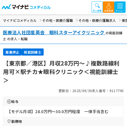
マイナビコメディカル
その他・医療介護職
その他・医療介護職求人
東
医療法人社団星英会 眼科スターアイクリニック
の視能訓練
士 の求人・転職
募集停止
視能訓練士
【東京都／港区】月収28万円～♪複数路線利
用可×駅チカ★眼科クリニック＜視能訓練士
＞
更新日：2025/09/30
求人番号：9117745
給与
【モデル月収】28.0万円〜30.0万円程度 一律手当含む
勤務地