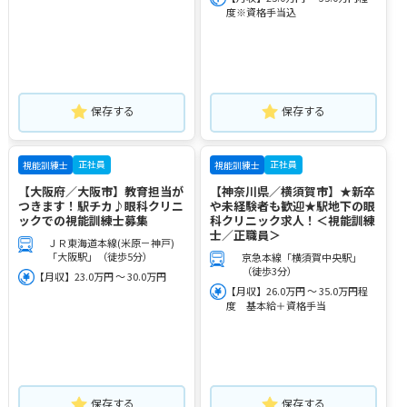
度※資格手当込
保存する
保存する
正社員
正社員
視能訓練士
視能訓練士
【大阪府／大阪市】教育担当が
【神奈川県／横須賀市】★新卒
つきます！駅チカ♪眼科クリニ
や未経験者も歓迎★駅地下の眼
ックでの視能訓練士募集
科クリニック求人！＜視能訓練
士／正職員＞
ＪＲ東海道本線(米原－神戸)
「大阪駅」（徒歩5分）
京急本線「横須賀中央駅」
（徒歩3分）
【月収】23.0万円 ～ 30.0万円
【月収】26.0万円 ～ 35.0万円程
度 基本給＋資格手当
保存する
保存する