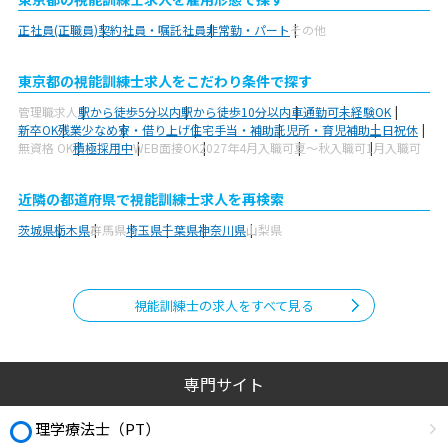
正社員(正職員)
契約社員・嘱託社員
非常勤・パート
その他
東京都の視能訓練士求人をこだわり条件で探す
管理職求人
駅から徒歩5分以内
駅から徒歩10分以内
車通勤可
未経験OK
新卒OK
残業少なめ
寮・借り上げ
住宅手当・補助
託児所・育児補助
土日祝休
無資格 OK
積極採用中
WEB面接OK
2027年4月入職可
夏～秋入職可
1月入職可
近隣の都道府県で視能訓練士求人を再検索
茨城県
栃木県
群馬県
埼玉県
千葉県
神奈川県
山梨県
視能訓練士の求人をすべて見る
専門サイト
理学療法士（PT）