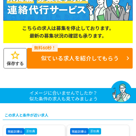
こちらの求人は募集を停止しております。
最新の募集状況の確認も承ります。
star
似ている求人を紹介してもらう
保存する
イメージに合いませんでしたか？
似た条件の求人も見てみましょう
この求人と条件が近い求人
正社員
正社員
視能訓練士
視能訓練士