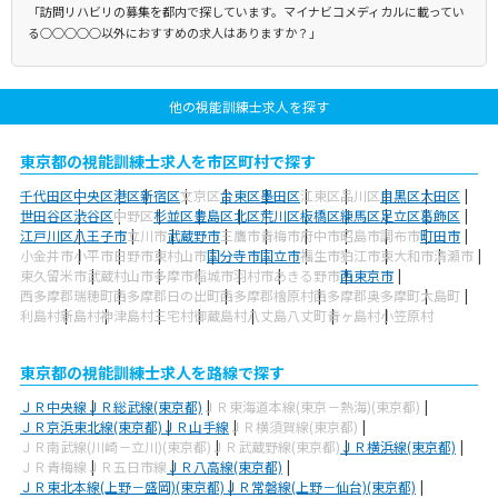
「訪問リハビリの募集を都内で探しています。マイナビコメディカルに載ってい
る○○○○○以外におすすめの求人はありますか？」
他の視能訓練士求人を探す
東京都の視能訓練士求人を市区町村で探す
千代田区
中央区
港区
新宿区
文京区
台東区
墨田区
江東区
品川区
目黒区
大田区
世田谷区
渋谷区
中野区
杉並区
豊島区
北区
荒川区
板橋区
練馬区
足立区
葛飾区
江戸川区
八王子市
立川市
武蔵野市
三鷹市
青梅市
府中市
昭島市
調布市
町田市
小金井市
小平市
日野市
東村山市
国分寺市
国立市
福生市
狛江市
東大和市
清瀬市
東久留米市
武蔵村山市
多摩市
稲城市
羽村市
あきる野市
西東京市
西多摩郡瑞穂町
西多摩郡日の出町
西多摩郡檜原村
西多摩郡奥多摩町
大島町
利島村
新島村
神津島村
三宅村
御蔵島村
八丈島八丈町
青ヶ島村
小笠原村
東京都の視能訓練士求人を路線で探す
ＪＲ中央線
ＪＲ総武線(東京都)
ＪＲ東海道本線(東京－熱海)(東京都)
ＪＲ京浜東北線(東京都)
ＪＲ山手線
ＪＲ横須賀線(東京都)
ＪＲ南武線(川崎－立川)(東京都)
ＪＲ武蔵野線(東京都)
ＪＲ横浜線(東京都)
ＪＲ青梅線
ＪＲ五日市線
ＪＲ八高線(東京都)
ＪＲ東北本線(上野－盛岡)(東京都)
ＪＲ常磐線(上野－仙台)(東京都)