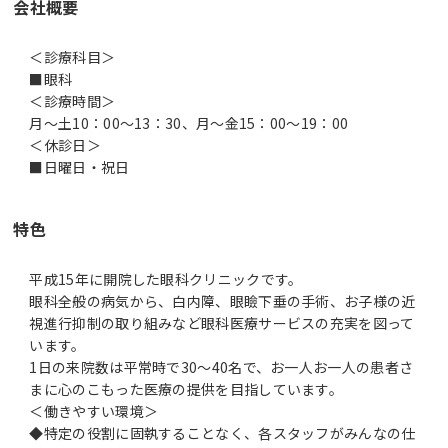
会社概要
＜診療科目＞
■眼科
＜診療時間＞
月～土10：00～13：30、月～金15：00～19：00
＜休診日＞
■日曜日・祝日
特色
平成15年に開院した眼科クリニックです。
眼科全般の病気から、白内障、眼瞼下垂の手術、お子様の近
視進行抑制の取り組みなど眼科医療サービスの充実を図って
います。
1日の来院数は平常時で30～40名で、お一人お一人の患者さ
まに心のこもった医療の提供を目指しています。
＜働きやすい環境＞
◆特定の役割に固執することなく、各スタッフがみんなの仕