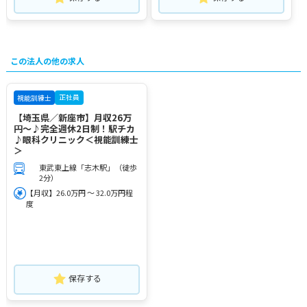
この法人の他の求人
正社員
視能訓練士
【埼玉県／新座市】月収26万
円～♪完全週休2日制！駅チカ
♪眼科クリニック＜視能訓練士
＞
東武東上線「志木駅」（徒歩
2分）
【月収】26.0万円 ～ 32.0万円程
度
保存する