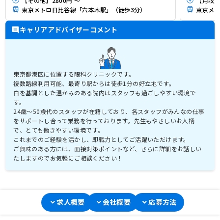
【その他】2800円 ～
【月収】
東京メトロ日比谷線「六本木駅」（徒歩3分）
東京メト
キャリアアドバイザーコメント
東京都港区に位置する眼科クリニックです。
複数路線利用可能、最寄り駅からは徒歩1分の好立地です。
白を基調とした温かみのある院内はスタッフも過ごしやすい環境で
す。
24歳～50歳代のスタッフが在籍しており、各スタッフがみんなの仕事
をサポートし合って業務を行っております。先生もやさしいお人柄
で、とても働きやすい環境です。
これまでのご経験を活かし、即戦力としてご活躍いただけます。
ご興味のある方には、面接対策ポイントなど、さらに詳細をお話しい
たしますのでお気軽にご相談ください！
求人概要
会社概要
応募方法