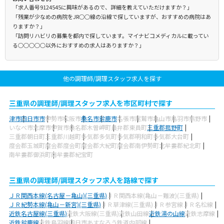
「求人番号9124545に興味があるので、詳細を教えていただけますか？」
「残業が少なめの病院をJR○○線の沿線で探していますが、おすすめの病院はあ
りますか？」
「訪問リハビリの募集を都内で探しています。マイナビコメディカルに載ってい
る○○○○○以外におすすめの求人はありますか？」
他の調理師/調理スタッフ求人を探す
三重県の調理師/調理スタッフ求人を市区町村で探す
津市
四日市市
伊勢市
松阪市
桑名市
鈴鹿市
名張市
尾鷲市
亀山市
鳥羽市
熊野市
いなべ市
志摩市
伊賀市
桑名郡木曽岬町
員弁郡東員町
三重郡菰野町
三重郡朝日町
三重郡川越町
多気郡多気町
多気郡明和町
多気郡大台町
度会郡玉城町
度会郡度会町
度会郡大紀町
度会郡南伊勢町
北牟婁郡紀北町
南牟婁郡御浜町
南牟婁郡紀宝町
三重県の調理師/調理スタッフ求人を路線で探す
ＪＲ関西本線(名古屋－亀山)(三重県)
ＪＲ関西本線(亀山－難波)(三重県)
ＪＲ紀勢本線(亀山－新宮)(三重県)
ＪＲ草津線(三重県)
ＪＲ参宮線
ＪＲ名松線
近鉄名古屋線(三重県)
近鉄大阪線(三重県)
近鉄山田線
近鉄湯の山線
近鉄志摩線
近鉄鈴鹿線
近鉄鳥羽線
四日市あすなろう鉄道内部線