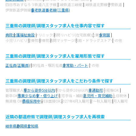
四日市あすなろう鉄道八王子線
三岐鉄道三岐線
三岐鉄道北勢線
伊勢鉄道
伊賀鉄道伊賀線
養老鉄道養老線(三重県)
三重県の調理師/調理スタッフ求人を仕事内容で探す
病院
介護福祉施設
クリニック
訪問リハビリ(在宅医療)
企業
保育園
小児リハビリ
整骨院
接骨院
訪問マッサージ
薬局・ドラッグストア
その他
三重県の調理師/調理スタッフ求人を雇用形態で探す
正社員(正職員)
契約社員・嘱託社員
非常勤・パート
その他
三重県の調理師/調理スタッフ求人をこだわり条件で探す
管理職求人
駅から徒歩5分以内
駅から徒歩10分以内
車通勤可
未経験OK
新卒OK
残業少なめ
寮・借り上げ
住宅手当・補助
託児所・育児補助
土日祝休
無資格 OK
積極採用中
WEB面接OK
2027年4月入職可
夏～秋入職可
1月入職可
近隣の都道府県で調理師/調理スタッフ求人を再検索
岐阜県
静岡県
愛知県