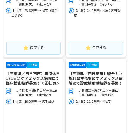
「富田浜駅」（徒歩2分）
「富田浜駅」（徒歩1分）
【月収】23.6万円 ～ 程度（諸手
【月収】24.0万円 ～ 30.0万円程
当込み）
度
保存する
保存する
正社員
正社員
臨床検査技師
放射線技師
【三重県／四日市市】年間休日
【三重県／四日市市】駅チカ♪
121日◎ケアミックス病院にて
福利厚生充実のケアミックス病
臨床検査技師募集！＜正社員＞
院にて診療放射線技師を募集！
ＪＲ関西本線(名古屋－亀山)
ＪＲ関西本線(名古屋－亀山)
「富田浜駅」（徒歩4分）
「富田浜駅」（徒歩1分）
【月収】19.0万円 ～ 諸手当込
【月収】21.9万円 ～ 程度