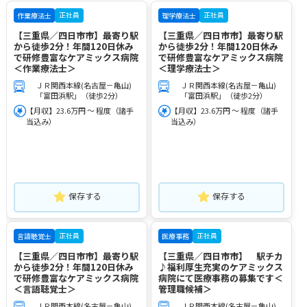
正社員
正社員
作業療法士
理学療法士
【三重県／四日市市】最寄り駅
【三重県／四日市市】最寄り駅
から徒歩2分！年間120日休み
から徒歩2分！年間120日休み
で研修豊富なケアミックス病院
で研修豊富なケアミックス病院
＜作業療法士＞
＜理学療法士＞
ＪＲ関西本線(名古屋－亀山)
ＪＲ関西本線(名古屋－亀山)
「富田浜駅」（徒歩2分）
「富田浜駅」（徒歩2分）
【月収】23.6万円 ～ 程度（諸手
【月収】23.6万円 ～ 程度（諸手
当込み）
当込み）
保存する
保存する
正社員
正社員
言語聴覚士
医療事務
【三重県／四日市市】最寄り駅
【三重県／四日市市】 駅チカ
から徒歩2分！年間120日休み
♪福利厚生充実のケアミックス
で研修豊富なケアミックス病院
病院にて医療事務の募集です＜
＜言語聴覚士＞
管理職候補＞
ＪＲ関西本線(名古屋－亀山)
ＪＲ関西本線(名古屋－亀山)