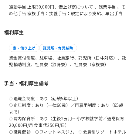
通勤手当 上限30,000円、借上げ寮について 、残業手当 、そ
の他手当 家族手当：扶養手当：規定により支給、早出手当
福利厚生
寮・借り上げ
託児所・育児補助
資金貸付制度、駐車場、社員旅行、託児所（日中対応）、託
児補助制度、社員寮（独身寮）、社員寮（家族寮）
手当・福利厚生備考
◇退職金制度：あり（勤続5年以上）
◇定年制度：あり（一律60歳）／再雇用制度：あり（65歳
まで）
◇院内保育所：あり（生後2ヵ月～小学校就学前／通常保育
20,000円/月 食事代250円/日）
◇職員健診 ◇フィットネスジム ◇会員制リゾートホテル