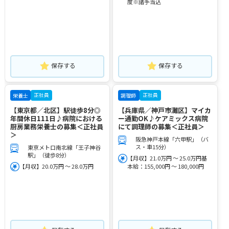
度※諸手当込
保存する
保存する
正社員
正社員
栄養士
調理師
【東京都／北区】駅徒歩8分◎
【兵庫県／神戸市灘区】マイカ
年間休日111日♪病院における
ー通勤OK♪ケアミックス病院
厨房業務栄養士の募集＜正社員
にて調理師の募集＜正社員＞
＞
阪急神戸本線「六甲駅」（バ
ス・車15分）
東京メトロ南北線「王子神谷
駅」（徒歩8分）
【月収】21.0万円 ～ 25.0万円基
【月収】20.0万円 ～ 28.0万円
本給：155,000円 ～ 180,000円