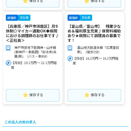
保存する
保存する
正社員
正社員
調理師
調理師
【兵庫県／神戸市須磨区】月9
【富山県／富山市】 残業少な
休制◎マイカー通勤OK◆病院
め＆福利厚生充実♪保育料補助
における調理師のお仕事です♪
あり★病院にて調理員の募集で
＜正社員＞
す！
神戸市営地下鉄西神・山手線
富山地方鉄道本線「広貫堂前
(新神戸－新長田)「妙法寺(兵
駅」（徒歩2分）
庫)駅」（バス・車8分）
【月収】16.2万円 ～ 16.2万円程
【月収】19.1万円 ～ 22.1万円程
度
度
保存する
保存する
この法人の他の求人