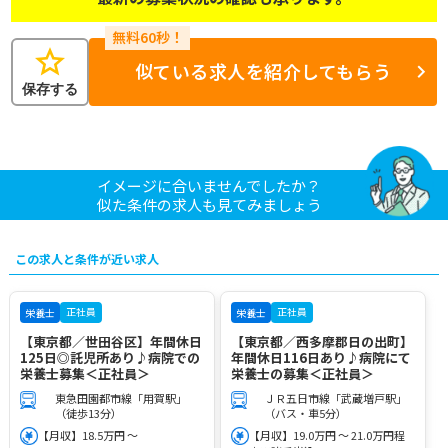
star
似ている求人を紹介してもらう
保存する
イメージに合いませんでしたか？
似た条件の求人も見てみましょう
この求人と条件が近い求人
正社員
正社員
栄養士
栄養士
【東京都／世田谷区】年間休日
【東京都／西多摩郡日の出町】
125日◎託児所あり♪病院での
年間休日116日あり♪病院にて
栄養士募集＜正社員＞
栄養士の募集＜正社員＞
東急田園都市線「用賀駅」
ＪＲ五日市線「武蔵増戸駅」
（徒歩13分）
（バス・車5分）
【月収】18.5万円 ～
【月収】19.0万円 ～ 21.0万円程