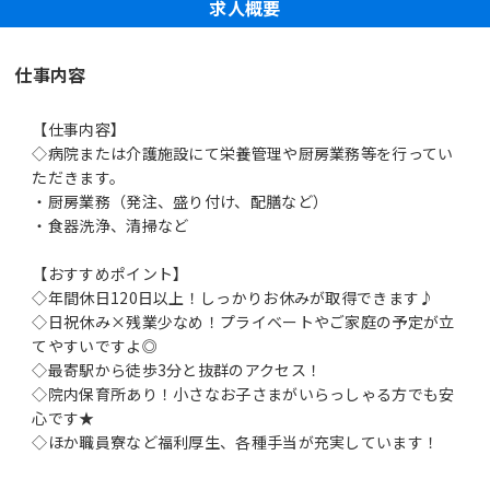
求人概要
仕事内容
【仕事内容】
◇病院または介護施設にて栄養管理や厨房業務等を行ってい
ただきます。
・厨房業務（発注、盛り付け、配膳など）
・食器洗浄、清掃など
【おすすめポイント】
◇年間休日120日以上！しっかりお休みが取得できます♪
◇日祝休み×残業少なめ！プライベートやご家庭の予定が立
てやすいですよ◎
◇最寄駅から徒歩3分と抜群のアクセス！
◇院内保育所あり！小さなお子さまがいらっしゃる方でも安
心です★
◇ほか職員寮など福利厚生、各種手当が充実しています！