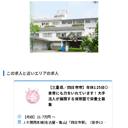
この求人と近いエリアの求人
【三重県／四日市市】年休125日◎
食育にも力をいれています！大手
法人が展開する保育園で栄養士募
集
【月収】21.7万円 ～
ＪＲ関西本線(名古屋－亀山)「四日市駅」（徒歩12分）