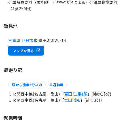
◇単身寮あり（要相談 ※空室状況による）◇職員食堂あり
（1食250円）
勤務地
三重県 四日市市
富田浜町26-14
マップを見る
最寄り駅
駅から徒歩5分以内
車通勤可
ＪＲ関西本線(名古屋－亀山)「
富田(三重)駅
」(徒歩15分)
ＪＲ関西本線(名古屋－亀山)「
富田浜駅
」(徒歩3分)
就業時間