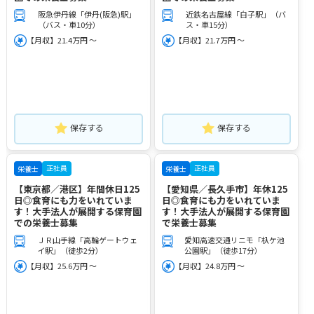
阪急伊丹線「伊丹(阪急)駅」
近鉄名古屋線「白子駅」（バ
（バス・車10分）
ス・車15分）
【月収】21.4万円 ～
【月収】21.7万円 ～
保存する
保存する
正社員
正社員
栄養士
栄養士
【東京都／港区】年間休日125
【愛知県／長久手市】年休125
日◎食育にも力をいれていま
日◎食育にも力をいれていま
す！大手法人が展開する保育園
す！大手法人が展開する保育園
での栄養士募集
で栄養士募集
ＪＲ山手線「高輪ゲートウェ
愛知高速交通リニモ「杁ケ池
イ駅」（徒歩2分）
公園駅」（徒歩17分）
【月収】25.6万円 ～
【月収】24.8万円 ～