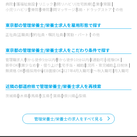
病院
介護福祉施設
クリニック
訪問リハビリ(在宅医療)
企業
保育園
小児リハビリ
整骨院
接骨院
訪問マッサージ
薬局・ドラッグストア
その他
東京都の管理栄養士/栄養士求人を雇用形態で探す
正社員(正職員)
契約社員・嘱託社員
非常勤・パート
その他
東京都の管理栄養士/栄養士求人をこだわり条件で探す
管理職求人
駅から徒歩5分以内
駅から徒歩10分以内
車通勤可
未経験OK
新卒OK
残業少なめ
寮・借り上げ
住宅手当・補助
託児所・育児補助
土日祝休
無資格 OK
積極採用中
WEB面接OK
2027年4月入職可
夏～秋入職可
1月入職可
近隣の都道府県で管理栄養士/栄養士求人を再検索
茨城県
栃木県
群馬県
埼玉県
千葉県
神奈川県
山梨県
管理栄養士/栄養士の求人をすべて見る