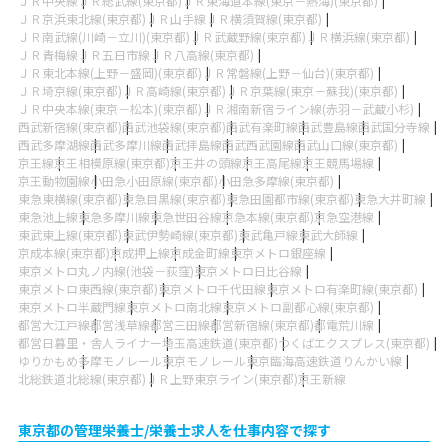
ＪＲ中央線
ＪＲ総武線(東京都)
ＪＲ東海道本線(東京－熱海)(東京都)
ＪＲ京浜東北線(東京都)
ＪＲ山手線
ＪＲ横須賀線(東京都)
ＪＲ南武線(川崎－立川)(東京都)
ＪＲ武蔵野線(東京都)
ＪＲ横浜線(東京都)
ＪＲ青梅線
ＪＲ五日市線
ＪＲ八高線(東京都)
ＪＲ東北本線(上野－盛岡)(東京都)
ＪＲ常磐線(上野－仙台)(東京都)
ＪＲ埼京線(東京都)
ＪＲ高崎線(東京都)
ＪＲ京葉線(東京－蘇我)(東京都)
ＪＲ中央本線(東京－松本)(東京都)
ＪＲ湘南新宿ライン線(赤羽－武蔵小杉)
西武新宿線(東京都)
西武池袋線(東京都)
西武有楽町線
西武豊島線
西武国分寺線
西武多摩湖線
西武多摩川線
西武拝島線
西武西武園線
西武山口線(東京都)
京王線
京王相模原線(東京都)
京王井の頭線
京王高尾線
京王競馬場線
京王動物園線
小田急小田原線(東京都)
小田急多摩線(東京都)
東急東横線(東京都)
東急目黒線(東京都)
東急田園都市線(東京都)
東急大井町線
東急池上線
東急多摩川線
東急世田谷線
京急本線(東京都)
京急空港線
東武東上線(東京都)
東武伊勢崎線(東京都)
東武亀戸線
東武大師線
京成本線(東京都)
京成押上線
京成金町線
東京メトロ銀座線
東京メトロ丸ノ内線(池袋－荻窪)
東京メトロ日比谷線
東京メトロ東西線(東京都)
東京メトロ千代田線
東京メトロ有楽町線(東京都)
東京メトロ半蔵門線
東京メトロ南北線
東京メトロ副都心線(東京都)
都営大江戸線
都営浅草線
都営三田線
都営新宿線(東京都)
都電荒川線
都営日暮里・舎人ライナー
埼玉高速鉄道(東京都)
つくばエクスプレス(東京都)
ゆりかもめ
多摩モノレール
東京モノレール
東京臨海高速鉄道りんかい線
北総鉄道北総線(東京都)
ＪＲ上野東京ライン(東京都)
京王新線
東京都の管理栄養士/栄養士求人を仕事内容で探す