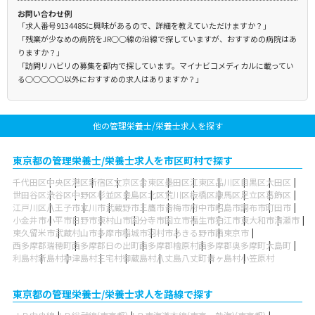
お問い合わせ例
「求人番号9134485に興味があるので、詳細を教えていただけますか？」
「残業が少なめの病院をJR○○線の沿線で探していますが、おすすめの病院はあ
りますか？」
「訪問リハビリの募集を都内で探しています。マイナビコメディカルに載ってい
る○○○○○以外におすすめの求人はありますか？」
他の管理栄養士/栄養士求人を探す
東京都の管理栄養士/栄養士求人を市区町村で探す
千代田区
中央区
港区
新宿区
文京区
台東区
墨田区
江東区
品川区
目黒区
大田区
世田谷区
渋谷区
中野区
杉並区
豊島区
北区
荒川区
板橋区
練馬区
足立区
葛飾区
江戸川区
八王子市
立川市
武蔵野市
三鷹市
青梅市
府中市
昭島市
調布市
町田市
小金井市
小平市
日野市
東村山市
国分寺市
国立市
福生市
狛江市
東大和市
清瀬市
東久留米市
武蔵村山市
多摩市
稲城市
羽村市
あきる野市
西東京市
西多摩郡瑞穂町
西多摩郡日の出町
西多摩郡檜原村
西多摩郡奥多摩町
大島町
利島村
新島村
神津島村
三宅村
御蔵島村
八丈島八丈町
青ヶ島村
小笠原村
東京都の管理栄養士/栄養士求人を路線で探す