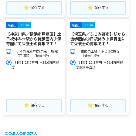
保存する
保存する
正社員
正社員
栄養士
栄養士
【神奈川県／横浜市戸塚区】土
【埼玉県／ふじみ野市】駅から
日祝休み☆駅から徒歩圏内♪保
徒歩圏内◎日祝休み♪保育園に
育園にて栄養士の募集です！
て栄養士の募集です！
ＪＲ東海道本線(東京－熱海)
東武東上線「ふじみ野駅」
「戸塚駅」（徒歩6分）
（徒歩10分）
【月収】25.0万円 ～ 35.0万円程
【月収】22.3万円 ～ 29.4万円程
度
度※諸手当込
保存する
保存する
この法人の他の求人