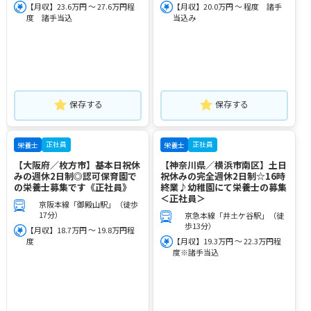
【月収】23.6万円 ～ 27.6万円程
【月収】20.0万円 ～ 程度 諸手
度 諸手当込
当込み
保存する
保存する
正社員
正社員
栄養士
栄養士
【大阪府／枚方市】基本日祝休
【神奈川県／横浜市南区】土日
みの週休2日制◎認可保育園で
祝休みの完全週休2日制☆16時
の栄養士募集です《正社員》
終業♪幼稚園にて栄養士の募集
＜正社員＞
京阪本線「御殿山駅」（徒歩
17分）
京急本線「井土ケ谷駅」（徒
歩13分）
【月収】18.7万円 ～ 19.8万円程
度
【月収】19.3万円 ～ 22.3万円程
度※諸手当込