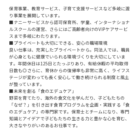
保育事業、教育サービス、子育て支援サービスなど多岐に渡
り事業を展開しています。
■ナニーサービスから認可保育所、学童、インターナショナ
ルスクールの運営、さらにはご高齢者向けのVIPケアサービ
スまで多岐にわたります。
■プライベートも大切にできる、安心の職場環境
良い仕事は、充実したプライベートから。同法人では、職員
が心身ともに健康でいられる環境づくりを大切にしていま
す。年間休日は125日とたっぷりあり、有給休暇の平均取得
日数も◎さらに、育休からの復帰率も非常に高く、ライフス
テージが変わっても長く安心して働き続けられる制度と風土
が整っています。
■未来を創る「食のエデュケア」
野菜を育てたり、海外の食文化を学んだり、子どもたちの
「なぜ？」を引き出す食育プログラムを企画・実践する「食
のエデュケア」の専門家です。保育士とチームになり、専門
知識とアイデアで子どもたちの生きる力と豊かな心を育む、
大きなやりがいのあるお仕事です。