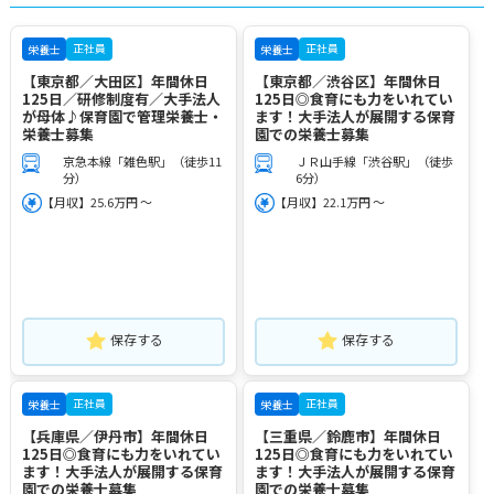
正社員
正社員
栄養士
栄養士
【東京都／大田区】年間休日
【東京都／渋谷区】年間休日
125日／研修制度有／大手法人
125日◎食育にも力をいれてい
が母体♪保育園で管理栄養士・
ます！大手法人が展開する保育
栄養士募集
園での栄養士募集
京急本線「雑色駅」（徒歩11
ＪＲ山手線「渋谷駅」（徒歩
分）
6分）
【月収】25.6万円 ～
【月収】22.1万円 ～
保存する
保存する
正社員
正社員
栄養士
栄養士
【兵庫県／伊丹市】年間休日
【三重県／鈴鹿市】年間休日
125日◎食育にも力をいれてい
125日◎食育にも力をいれてい
ます！大手法人が展開する保育
ます！大手法人が展開する保育
園での栄養士募集
園での栄養士募集