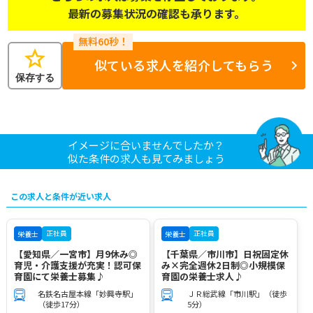
最新の募集状況の確認も承ります。
star
似ている求人を紹介してもらう
保存する
イメージに合いませんでしたか？
似た条件の求人も見てみましょう
この求人と条件が近い求人
正社員
正社員
栄養士
栄養士
【愛知県／一宮市】月9休み◎
【千葉県／市川市】日祝固定休
育児・介護支援が充実！認可保
み×完全週休2日制◎小規模保
育園にて栄養士募集♪
育園の栄養士求人♪
名鉄名古屋本線「妙興寺駅」
ＪＲ総武線「市川駅」（徒歩
（徒歩17分）
5分）