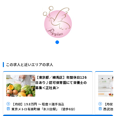
この求人と近いエリアの求人
【東京都／練馬区】年間休日126
日あり♪認可保育園にて栄養士の
募集＜正社員＞
【月収】19.8万円 ～ 程度※諸手当込
東京メトロ有楽町線「氷川台駅」（徒歩6分）
西武池袋