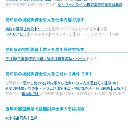
豊橋鉄道東田本線(井原－赤岩口)
ゆとりーとライン
JR東海交通事業城北線
愛知県の視能訓練士求人を仕事内容で探す
病院
介護福祉施設
クリニック
訪問リハビリ(在宅医療)
企業
保育園
小児リハビリ
整骨院
接骨院
訪問マッサージ
薬局・ドラッグストア
その他
愛知県の視能訓練士求人を雇用形態で探す
正社員(正職員)
契約社員・嘱託社員
非常勤・パート
その他
愛知県の視能訓練士求人をこだわり条件で探す
管理職求人
駅から徒歩5分以内
駅から徒歩10分以内
車通勤可
未経験OK
新卒OK
残業少なめ
寮・借り上げ
住宅手当・補助
託児所・育児補助
土日祝休
無資格 OK
積極採用中
WEB面接OK
2027年4月入職可
夏～秋入職可
1月入職可
近隣の都道府県で視能訓練士求人を再検索
岐阜県
静岡県
三重県