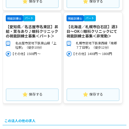
保存する
保存する
パート
パート
視能訓練士
視能訓練士
【愛知県／名古屋市名東区】昇
【北海道／札幌市白石区】週3
給・賞与あり♪眼科クリニック
日～OK☆眼科クリニックにて
の視能訓練士募集＜パート＞
視能訓練士募集＜非常勤＞
名古屋市営地下鉄東山線「上
札幌市営地下鉄東西線「南郷
社駅」（徒歩10分）
７丁目駅」（徒歩12分）
【その他】1500円 ～
【その他】1400円 ～ 1800円
保存する
保存する
この法人の他の求人