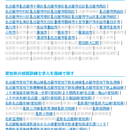
名古屋市
名古屋市千種区
名古屋市東区
名古屋市北区
名古屋市西区
名古屋市中村区
名古屋市中区
名古屋市昭和区
名古屋市瑞穂区
名古屋市熱田区
名古屋市中川区
名古屋市港区
名古屋市南区
名古屋市守山区
名古屋市緑区
名古屋市名東区
名古屋市天白区
豊橋市
岡崎市
一宮市
瀬戸市
半田市
春日井市
豊川市
津島市
碧南市
刈谷市
豊田市
安城市
西尾市
蒲郡市
犬山市
常滑市
江南市
小牧市
稲沢市
新城市
東海市
大府市
知多市
知立市
尾張旭市
高浜市
岩倉市
豊明市
日進市
田原市
愛西市
清須市
北名古屋市
弥富市
みよし市
あま市
長久手市
愛知郡東郷町
愛知郡長久手町
西春日井郡豊山町
丹羽郡大口町
丹羽郡扶桑町
海部郡大治町
海部郡蟹江町
海部郡飛島村
知多郡阿久比町
知多郡東浦町
知多郡南知多町
知多郡美浜町
知多郡武豊町
額田郡幸田町
北設楽郡設楽町
北設楽郡東栄町
北設楽郡豊根村
宝飯郡小坂井町
幡豆郡幡豆町
愛知県の視能訓練士求人を路線で探す
名古屋市営地下鉄東山線
名古屋市営地下鉄名城線
名古屋市営地下鉄名港線
名古屋市営地下鉄鶴舞線
名古屋市営地下鉄桜通線
名古屋市営地下鉄上飯田線
ＪＲ東海道本線(熱海－米原)(愛知県)
ＪＲ関西本線(名古屋－亀山)(愛知県)
ＪＲ中央本線(名古屋－塩尻)(愛知県)
ＪＲ飯田線(愛知県)
ＪＲ武豊線
名鉄名古屋本線(愛知県)
名鉄豊田線
名鉄豊川線
名鉄瀬戸線
名鉄犬山線(愛知県)
名鉄蒲郡線
名鉄三河線
名鉄常滑線
名鉄河和線
名鉄津島線
名鉄尾西線
名鉄広見線(愛知県)
名鉄小牧線
名鉄知多新線
名鉄築港線
名鉄西尾線
名鉄空港線
名鉄各務原線(愛知県)
近鉄名古屋線(愛知県)
名古屋臨海高速鉄道あおなみ線
愛知環状鉄道
愛知高速交通リニモ
豊橋鉄道渥美線
豊橋鉄道東田本線(駅前－運動公園前)