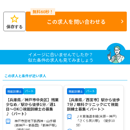
star
この求人を問い合わせる
保存する
イメージに合いませんでしたか？
似た条件の求人も見てみましょう
この求人と条件が近い求人
パート
パート
視能訓練士
視能訓練士
【兵庫県／神戸市中央区】残業
【兵庫県／西宮市】駅から徒歩
少なめ／駅から徒歩1分／週1
7分♪眼科クリニックにて視能
日～OK◎視能訓練士の募集
訓練士募集＜パート＞
♪〈パート〉
ＪＲ東海道本線(米原－神戸)
「さくら夙川駅」（徒歩10
神戸市営地下鉄西神・山手線
分）
(新神戸－新長田)「新神戸駅」
（徒歩1分）