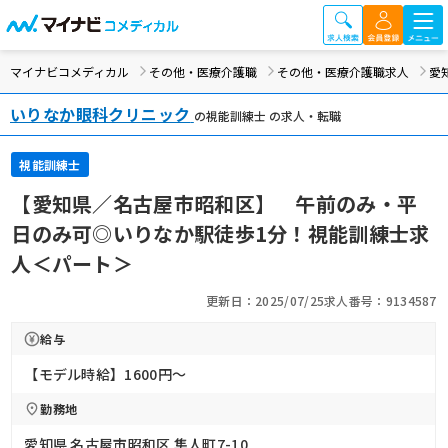
マイナビコメディカル
その他・医療介護職
その他・医療介護職求人
愛
いりなか眼科クリニック
の視能訓練士 の求人・転職
視能訓練士
【愛知県／名古屋市昭和区】 午前のみ・平
日のみ可◎いりなか駅徒歩1分！視能訓練士求
人＜パート＞
更新日：2025/07/25
求人番号：9134587
給与
【モデル時給】1600円〜
勤務地
愛知県 名古屋市昭和区 隼人町7-10