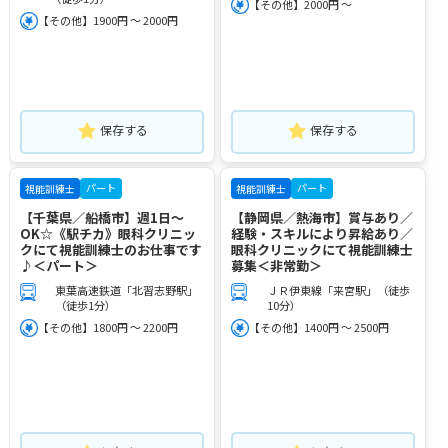
【その他】2000円 ～
【その他】1900円 ～ 2000円
保存する
保存する
パート
パート
視能訓練士
視能訓練士
【千葉県／船橋市】週1日～
【静岡県／熱海市】賞与あり／
OK☆《駅チカ》眼科クリニッ
経験・スキルにより昇給あり／
クにて視能訓練士のお仕事です
眼科クリニックにて視能訓練士
♪＜パート＞
募集＜非常勤＞
東葉高速鉄道「北習志野駅」
ＪＲ伊東線「来宮駅」（徒歩
（徒歩1分）
10分）
【その他】1800円 ～ 2200円
【その他】1400円 ～ 2500円