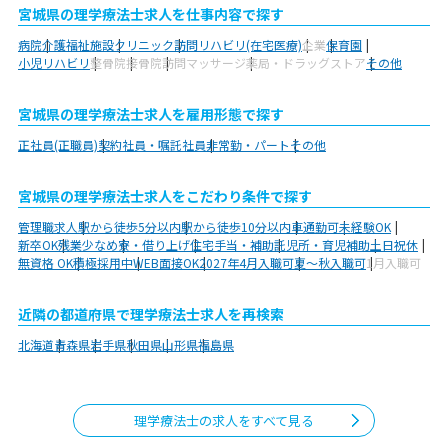
宮城県の理学療法士求人を仕事内容で探す
病院
介護福祉施設
クリニック
訪問リハビリ(在宅医療)
企業
保育園
小児リハビリ
整骨院
接骨院
訪問マッサージ
薬局・ドラッグストア
その他
宮城県の理学療法士求人を雇用形態で探す
正社員(正職員)
契約社員・嘱託社員
非常勤・パート
その他
宮城県の理学療法士求人をこだわり条件で探す
管理職求人
駅から徒歩5分以内
駅から徒歩10分以内
車通勤可
未経験OK
新卒OK
残業少なめ
寮・借り上げ
住宅手当・補助
託児所・育児補助
土日祝休
無資格 OK
積極採用中
WEB面接OK
2027年4月入職可
夏～秋入職可
1月入職可
近隣の都道府県で理学療法士求人を再検索
北海道
青森県
岩手県
秋田県
山形県
福島県
理学療法士の求人をすべて見る