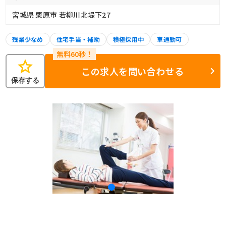
宮城県 栗原市 若柳川北堤下27
残業少なめ
住宅手当・補助
積極採用中
車通勤可
star
この求人を問い合わせる
保存する