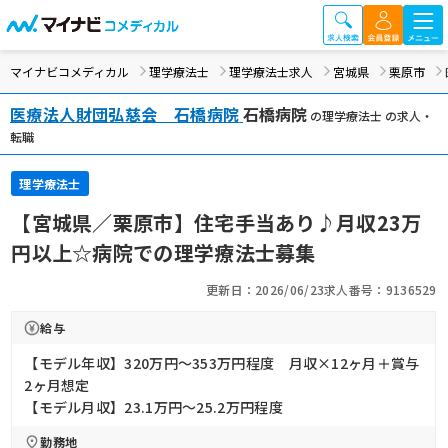
マイナビコメディカル
理学療法士
理学療法士求人
宮城県
栗原市
医療法人財団弘慈会 石橋病院
石橋病院
の理学療法士 の求人・
転職
理学療法士
【宮城県／栗原市】住宅手当あり♪月収23万
円以上☆病院での理学療法士募集
更新日：2026/06/23
求人番号：9136529
給与
【モデル年収】320万円〜353万円程度 月収×12ヶ月＋賞与
2ヶ月想定
【モデル月収】23.1万円〜25.2万円程度
勤務地