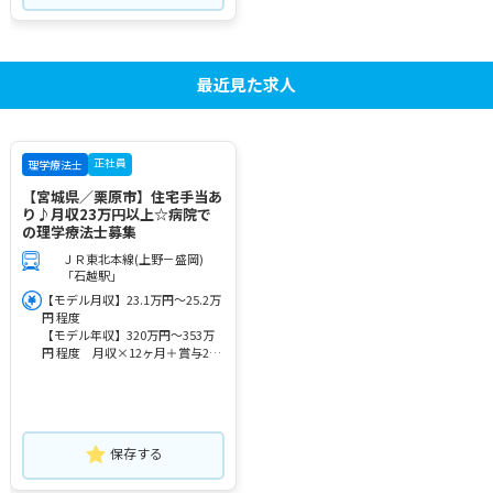
最近見た求人
正社員
理学療法士
【宮城県／栗原市】住宅手当あ
り♪月収23万円以上☆病院で
の理学療法士募集
ＪＲ東北本線(上野－盛岡)
「石越駅」
【モデル月収】23.1万円～25.2万
円 程度
【モデル年収】320万円～353万
円 程度 月収×12ヶ月＋賞与2ヶ
月想定
保存する