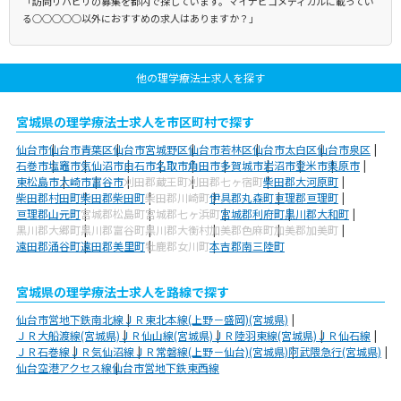
「訪問リハビリの募集を都内で探しています。マイナビコメディカルに載ってい
る○○○○○以外におすすめの求人はありますか？」
他の理学療法士求人を探す
宮城県の理学療法士求人を市区町村で探す
仙台市
仙台市青葉区
仙台市宮城野区
仙台市若林区
仙台市太白区
仙台市泉区
石巻市
塩竈市
気仙沼市
白石市
名取市
角田市
多賀城市
岩沼市
登米市
栗原市
東松島市
大崎市
富谷市
刈田郡蔵王町
刈田郡七ヶ宿町
柴田郡大河原町
柴田郡村田町
柴田郡柴田町
柴田郡川崎町
伊具郡丸森町
亘理郡亘理町
亘理郡山元町
宮城郡松島町
宮城郡七ヶ浜町
宮城郡利府町
黒川郡大和町
黒川郡大郷町
黒川郡富谷町
黒川郡大衡村
加美郡色麻町
加美郡加美町
遠田郡涌谷町
遠田郡美里町
牡鹿郡女川町
本吉郡南三陸町
宮城県の理学療法士求人を路線で探す
仙台市営地下鉄南北線
ＪＲ東北本線(上野－盛岡)(宮城県)
ＪＲ大船渡線(宮城県)
ＪＲ仙山線(宮城県)
ＪＲ陸羽東線(宮城県)
ＪＲ仙石線
ＪＲ石巻線
ＪＲ気仙沼線
ＪＲ常磐線(上野－仙台)(宮城県)
阿武隈急行(宮城県)
仙台空港アクセス線
仙台市営地下鉄東西線