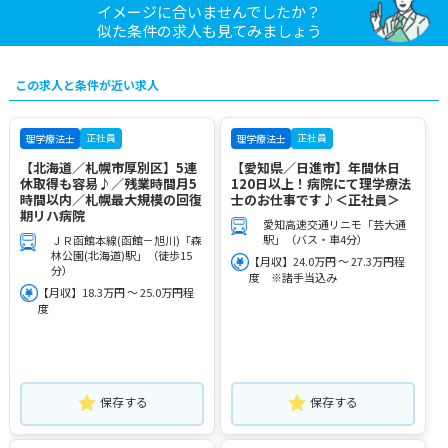
イメージに合いませんでしたか？
似た条件の求人も見てみましょう
この求人と条件が近い求人
正社員
正社員
理学療法士
理学療法士
【北海道／札幌市厚別区】5連
【愛知県／日進市】年間休日
休取得も容易♪／残業時間月5
120日以上！病院にて理学療法
時間以内／札幌最大規模の回復
士のお仕事です♪＜正社員＞
期リハ病院
愛知高速交通リニモ「芸大通
駅」（バス・車4分）
ＪＲ函館本線(函館－旭川)「森
林公園(北海道)駅」（徒歩15
【月収】24.0万円 ～ 27.3万円程
分）
度 ※諸手当込み
【月収】18.3万円 ～ 25.0万円程
度
保存する
保存する