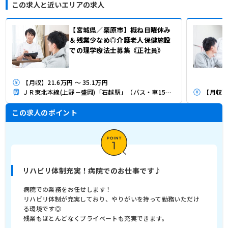
この求人と近いエリアの求人
【宮城県／栗原市】概ね日曜休み
＆残業少なめ◎介護老人保健施設
での理学療法士募集《正社員》
【月収】21.6万円 ～ 35.1万円
ＪＲ東北本線(上野－盛岡)「石越駅」（バス・車15分）
【月収】2
この求人のポイント
リハビリ体制充実！病院でのお仕事です♪
病院での業務をお任せします！
リハビリ体制が充実しており、やりがいを持って勤務いただけ
る環境です◎
残業もほとんどなくプライベートも充実できます。