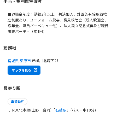
手当・福利厚生備考
■退職金制度：勤続3年以上 共済加入、計画的有給取得推
進制度あり、ユニフォーム貸与、職員親睦会（新人歓迎会、
忘年会、職員バーベキュー他）、法人設立記念式典及び職員
懇親パーティ（年1回）
勤務地
宮城県 栗原市
若柳川北堤下27
マップを見る
最寄り駅
車通勤可
ＪＲ東北本線(上野－盛岡)「
石越駅
」(バス・車10分)