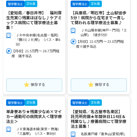
正社員
正社員
理学療法士
理学療法士
【愛知県／春日井市】 福利厚
【兵庫県／明石市】土山駅徒歩
生充実◎残業ほぼなし♪ケアミ
5分！病院から在宅まで一貫し
ックス病院にて理学療法士募
て関われる理学療法士募集♪
集！
ＪＲ山陽本線(神戸－門司)「土
山駅」（徒歩5分）
ＪＲ中央本線(名古屋－塩尻)
「勝川(ＪＲ)駅」（バス・車6
【月収】22.0万円 ～ 23.0万円程
分）
度※諸手当込
【月収】21.5万円 ～ 26.7万円程
度 諸手当込
保存する
保存する
正社員
正社員
理学療法士
理学療法士
単身寮あり★残業少なめ×マイ
【愛知県／名古屋市名東区】
カー通勤可の病院求人＜理学療
託児所完備★年間休日114日＆
法士＞
残業なし♪療養病院にて理学療
法士募集！
ＪＲ東海道本線(東京－熱海)
「三島駅」（バス・車8分）
名鉄瀬戸線「喜多山(愛知)駅」