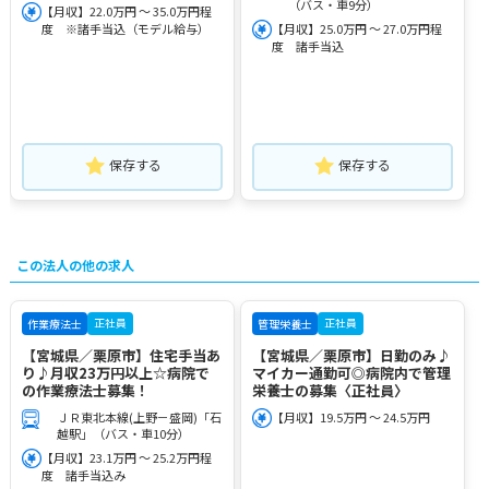
（バス・車9分）
【月収】22.0万円 ～ 35.0万円程
度 ※諸手当込（モデル給与）
【月収】25.0万円 ～ 27.0万円程
度 諸手当込
保存する
保存する
この法人の他の求人
正社員
正社員
作業療法士
管理栄養士
【宮城県／栗原市】住宅手当あ
【宮城県／栗原市】日勤のみ♪
り♪月収23万円以上☆病院で
マイカー通勤可◎病院内で管理
の作業療法士募集！
栄養士の募集〈正社員〉
ＪＲ東北本線(上野－盛岡)「石
【月収】19.5万円 ～ 24.5万円
越駅」（バス・車10分）
【月収】23.1万円 ～ 25.2万円程
度 諸手当込み