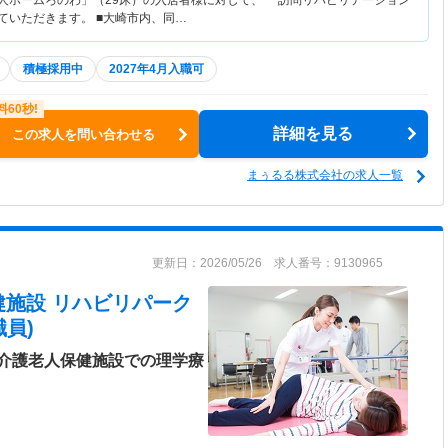
老人ホームろのわ」（29床）の入居者様に対して、 訪問リハビリテーション
っていただきます。 ■大崎市内、同…
積極採用中
2027年4月入職可
詳細を見る
この求人を問い合わせる
まぅるる株式会社の求人一覧
更新日：2026/05/26 求人番号：9130965
健施設 リハビリパーク
員)
介護老人保健施設での理学療