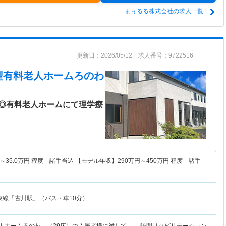
まぅるる株式会社の求人一覧
更新日：2026/05/12 求人番号：9722516
型有料老人ホームろのわ
◎有料老人ホームにて理学療
～
35.0
万円
程度 諸手当込 【モデル年収】
290
万円～
450
万円
程度 諸手
東線「古川駅」（バス・車10分）