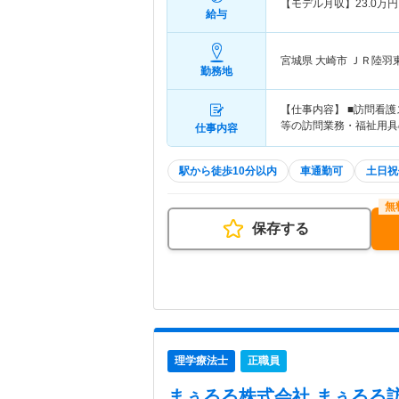
【モデル月収】
23.0
万円
給与
宮城県 大崎市
ＪＲ陸羽
勤務地
【仕事内容】 ■訪問看
等の訪問業務・福祉用具
仕事内容
駅から徒歩10分以内
車通勤可
土日祝
保存する
理学療法士
正職員
まぅるる株式会社 まぅるる