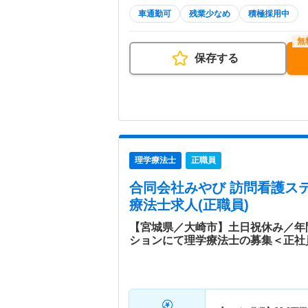
車通勤可
残業少なめ
積極採用中
保存する
理学療法士
正職員
合同会社みやび 訪問看護ス
療法士求人(正職員)
【宮城県／大崎市】土日祝休み／年間
ションにて理学療法士の募集＜正社