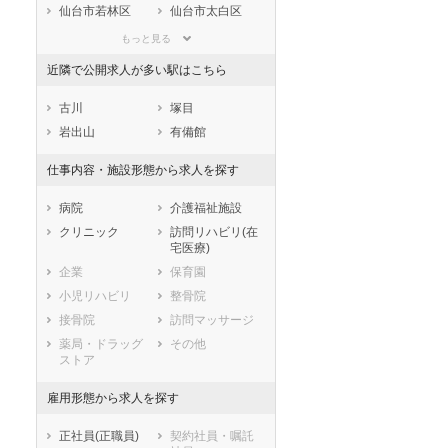
滋賀県
京都府
大阪府
仙台市若林区
仙台市太白区
兵庫県
奈良県
和歌山県
仙台市泉区
もっと見る
鳥取県
島根県
岡山県
市部
近隣で公開求人が多い駅はこちら
広島県
山口県
徳島県
石巻市
塩竈市
香川県
愛媛県
高知県
気仙沼市
白石市
古川
塚目
福岡県
佐賀県
長崎県
名取市
角田市
岩出山
有備館
熊本県
大分県
宮崎県
多賀城市
岩沼市
仕事内容・施設形態から求人を探す
鹿児島県
沖縄県
登米市
栗原市
東松島市
大崎市
病院
介護福祉施設
刈田郡蔵王町
富谷市
クリニック
訪問リハビリ(在
宅医療)
刈田郡七ヶ宿町
柴田郡大河原町
企業
保育園
柴田郡村田町
柴田郡柴田町
小児リハビリ
整骨院
柴田郡川崎町
伊具郡丸森町
接骨院
訪問マッサージ
亘理郡亘理町
亘理郡山元町
薬局・ドラッグ
その他
宮城郡松島町
宮城郡七ヶ浜町
ストア
宮城郡利府町
黒川郡大和町
黒川郡大郷町
黒川郡大衡村
雇用形態から求人を探す
加美郡色麻町
加美郡加美町
正社員(正職員)
契約社員・嘱託
遠田郡涌谷町
遠田郡美里町