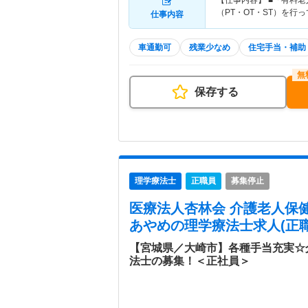
【仕事内容】 ■「有料
（PT・OT・ST）を行
仕事内容
車通勤可
残業少なめ
住宅手当・補助
保存する
理学療法士
正職員
募集停止
医療法人杏林会 介護老人保
あやめ
の理学療法士求人(正職
【宮城県／大崎市】各種手当充実☆
法士の募集！＜正社員＞