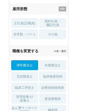
残業少なめ
寮・借り上げ
雇用形態
託児所・
住宅手当・補助
育児補助
契約社員・
正社員(正職員)
土日祝休
無資格 OK
嘱託社員
非常勤・パート
積極採用中
WEB面接OK
その他
2027年4月入職可
夏～秋入職可
職種を変更する
※単一選択
1月入職可
理学療法士
作業療法士
言語聴覚士
臨床検査技師
臨床工学技士
診療放射線技師
管理栄養士/
柔道整復師
栄養士
あん摩マッサージ
鍼灸師