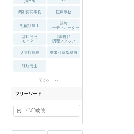
指圧師
調剤薬局事務
医療事務
治験
視能訓練士
コーディネーター
臨床開発
調理師/
モニター
調理スタッフ
児童指導員
機能訓練指導員
胚培養士
閉じる
フリーワード