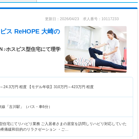
更新日：2026/04/23 求人番号：10117233
 ReHOPE 大崎
の
EＮ♪ホスピス型住宅にて理学
～
24.3
万円
程度 【モデル年収】
310
万円～
423
万円
程度
東線「古川駅」（バス・車6分）
ス型住宅にてリハビリ業務 ご入居者さまの居室を訪問しリハビリ対応していた
の疼痛緩和目的のリラクゼーション ・ご…