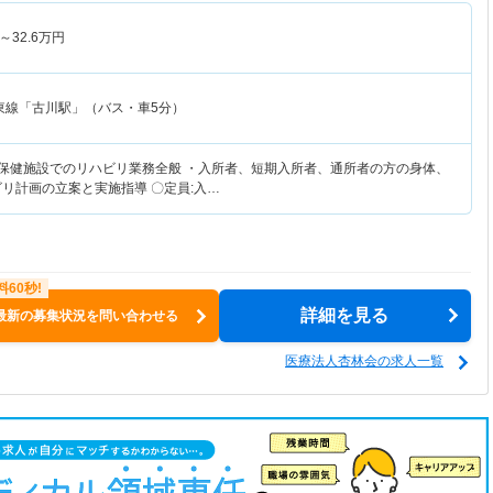
～
32.6
万円
東線「古川駅」（バス・車5分）
人保健施設でのリハビリ業務全般 ・入所者、短期入所者、通所者の方の身体、
ビリ計画の立案と実施指導 〇定員:入…
詳細を見る
最新の募集状況を問い合わせる
医療法人杏林会の求人一覧