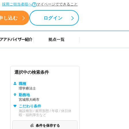
採用ご担当者様へ
マイページでできること
申し込む
ログイン
援情報
キャリアアドバイザー紹介
拠点一覧
選択中の検索条件
職種
理学療法士
勤務地
宮城県大崎市
こだわり条件
施設種別 / 雇用形態 / 年収 / 休日休
暇・福利厚生など
条件を保存する