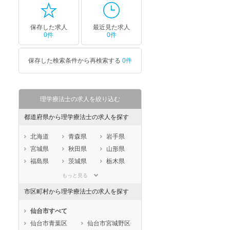
保存した求人
最近見た求人
0件
0件
保存した検索条件から再検索する
0件
理学療法士の求人を絞り込む
都道府県から理学療法士の求人を探す
北海道
青森県
岩手県
宮城県
秋田県
山形県
福島県
茨城県
栃木県
群馬県
埼玉県
千葉県
もっと見る
東京都
神奈川県
新潟県
市区町村から理学療法士の求人を探す
山梨県
長野県
富山県
石川県
福井県
岐阜県
仙台市すべて
静岡県
愛知県
三重県
仙台市青葉区
仙台市宮城野区