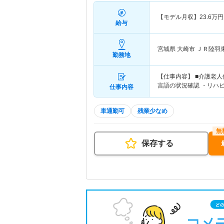
【モデル月収】
23.6
万円
給与
宮城県 大崎市
ＪＲ陸羽
勤務地
【仕事内容】 ■介護老
言語の状況確認 ・リハ
仕事内容
車通勤可
残業少なめ
保存する