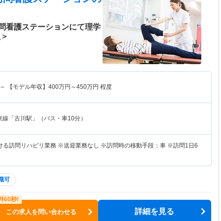
問看護ステーションにて理学
員＞
～
【モデル年収】
400
万円～
450
万円
程度
東線「古川駅」（バス・車10分）
ける訪問リハビリ業務 ※送迎業務なし ※訪問時の移動手段：車 ※訪問1日6
入職可
詳細を見る
この求人を問い合わせる