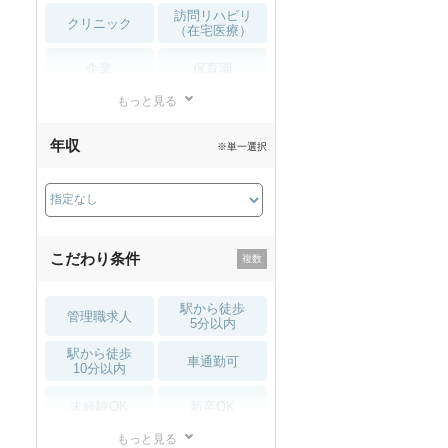
訪問リハビリ
クリニック
（在宅医療）
企業
保育園
もっと見る
小児リハビリ
整骨院
年収
※単一選択
接骨院
訪問マッサージ
薬局・
その他
ドラッグストア
こだわり条件
駅から徒歩
管理職求人
5分以内
駅から徒歩
車通勤可
10分以内
未経験OK
新卒OK
もっと見る