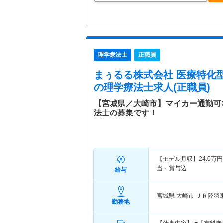
理学療法士
正職員
まぅるる株式会社 医療特化
の理学療法士求人(正職員)
【宮城県／大崎市】マイカー通勤可
法士の募集です！
【モデル月収】
24.0
万円
当・賞与込
給与
宮城県 大崎市
ＪＲ陸羽
勤務地