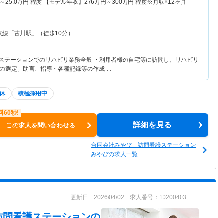
～
25.0
万円
程度 【モデル年収】
276
万円～
300
万円
程度※月収×12ヶ月
東線「古川駅」（徒歩10分）
護ステーションでのリハビリ業務全般 ・利用者様の自宅等に訪問し、リハビリ
の選定、助言、指導・各種記録等の作成 …
休
積極採用中
詳細を見る
この求人を問い合わせる
合同会社みやび 訪問看護ステーション
みやびの求人一覧
更新日：2026/04/02 求人番号：10200403
訪問看護ステーション
の