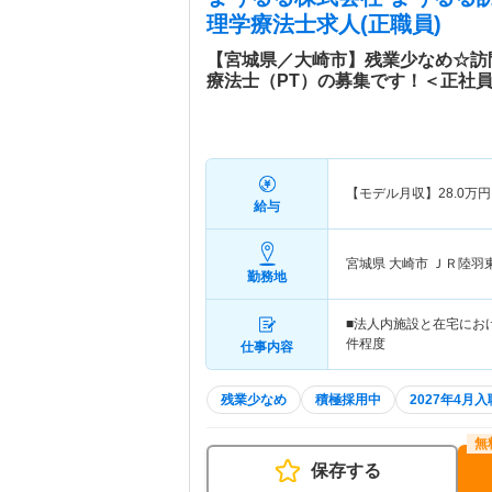
理学療法士求人(正職員)
【宮城県／大崎市】残業少なめ☆訪
療法士（PT）の募集です！＜正社
【モデル月収】
28.0
万円
給与
宮城県 大崎市
ＪＲ陸羽
勤務地
■法人内施設と在宅にお
件程度
仕事内容
残業少なめ
積極採用中
2027年4月
保存する