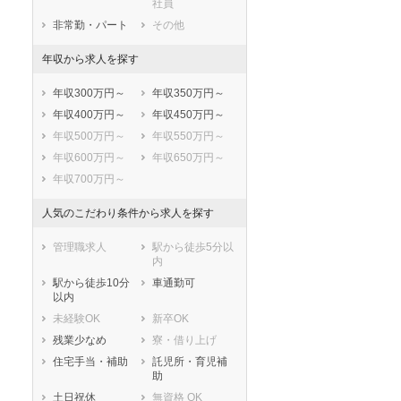
社員
牡鹿郡女川町
本吉郡南三陸町
非常勤・パート
その他
年収から求人を探す
年収300万円～
年収350万円～
年収400万円～
年収450万円～
年収500万円～
年収550万円～
年収600万円～
年収650万円～
年収700万円～
人気のこだわり条件から求人を探す
管理職求人
駅から徒歩5分以
内
駅から徒歩10分
車通勤可
以内
未経験OK
新卒OK
残業少なめ
寮・借り上げ
住宅手当・補助
託児所・育児補
助
土日祝休
無資格 OK