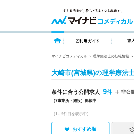
トップページ
ご利用ガイ
マイナビコメディカル
理学療法士の転職情報
大崎市(宮城県)の理学療法
9
条件に合う公開求人
非公
（7事業所・施設）掲載中
（1～9件目を表示中）
おすすめ順