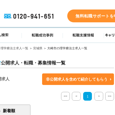
0120-941-651
無料転職サポートを
ド
求人検索
転職成功事例
転職支
理学療法士求人一覧
宮城県
大崎市の理学療法士求人一覧
士
公開求人・転職・募集情報一覧
開求人
非公開求人を含めて紹介してもらう
<<
<
>
>>
1
新着順